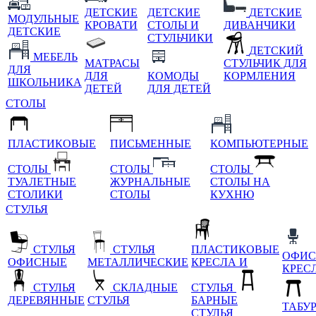
ДЕТСКИЕ
ДЕТСКИЕ
ДЕТСКИЕ
МОДУЛЬНЫЕ
КРОВАТИ
СТОЛЫ И
ДИВАНЧИКИ
ДЕТСКИЕ
СТУЛЬЧИКИ
ДЕТСКИЙ
МЕБЕЛЬ
МАТРАСЫ
СТУЛЬЧИК ДЛЯ
ДЛЯ
ДЛЯ
КОМОДЫ
КОРМЛЕНИЯ
ШКОЛЬНИКА
ДЕТЕЙ
ДЛЯ ДЕТЕЙ
СТОЛЫ
ПЛАСТИКОВЫЕ
ПИСЬМЕННЫЕ
КОМПЬЮТЕРНЫЕ
СТОЛЫ
СТОЛЫ
СТОЛЫ
ТУАЛЕТНЫЕ
ЖУРНАЛЬНЫЕ
СТОЛЫ НА
СТОЛИКИ
СТОЛЫ
КУХНЮ
СТУЛЬЯ
СТУЛЬЯ
СТУЛЬЯ
ПЛАСТИКОВЫЕ
ОФИС
ОФИСНЫЕ
МЕТАЛЛИЧЕСКИЕ
КРЕСЛА И
КРЕС
СТУЛЬЯ
СКЛАДНЫЕ
СТУЛЬЯ
ДЕРЕВЯННЫЕ
СТУЛЬЯ
БАРНЫЕ
ТАБУ
СТУЛЬЯ