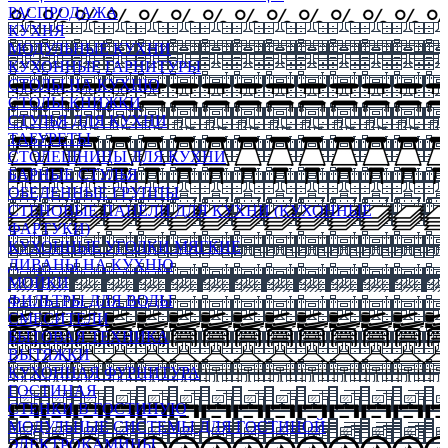
РАСПРОДАЖА
КУХНЯ
МОДУЛЬНЫЕ КУХНИ
КУХОННЫЕ ГАРНИТУРЫ
СТОЛЫ НА КУХНЮ
СТОЛЫ КНИЖКИ
СТУЛЬЯ ДЛЯ КУХНИ
ТАБУРЕТЫ
СТОЛЕШНИЦЫ ДЛЯ КУХНИ
БАРНЫЕ СТУЛЬЯ
ОБЕДЕННЫЕ ГРУППЫ
СТЕНОВЫЕ ПАНЕЛИ ДЛЯ КУХНИ (КУХОННЫЕ
ФАРТУКИ)
КУХОННЫЕ УГОЛКИ МЯГКИЕ
ДИВАНЫ НА КУХНЮ
МОЙКИ
ФИЛЬТРЫ ДЛЯ ВОДЫ
СМЕСИТЕЛИ
БЫТОВАЯ ТЕХНИКА
ВЫТЯЖКИ
КУХОННАЯ ФУРНИТУРА
ГОСТИНАЯ
СТЕНКИ В ГОСТИНУЮ
МОДУЛЬНЫЕ СИСТЕМЫ ДЛЯ ГОСТИНОЙ
ЭЛЕКТРОКАМИНЫ