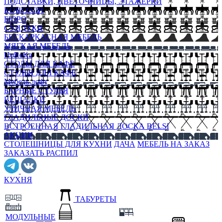
ПОДСТАВКИ, ЦВЕТОЧНИЦЫ, ЭТАЖЕРКИ
КОНСОЛИ
БЮРО
СУНДУКИ
БЕСКАРКАСНАЯ МЕБЕЛЬ
МЯГКАЯ МЕБЕЛЬ
HoReKa
СТОЛЫ ДЛЯ КАФЕ
СТУЛЬЯ ДЛЯ КАФЕ
Мебель лофт
БАРНЫЕ СТУЛЬЯ
ВЕШАЛКИ
УЛИЧНАЯ МЕБЕЛЬ
ГЛАДИЛЬНЫЕ ДОСКИ
ВСТРОЕННАЯ ГЛАДИЛЬНАЯ ДОСКА BELSI
АКЦИИ
СТОЛЕШНИЦЫ ДЛЯ КУХНИ
ДАЧА
МЕБЕЛЬ НА ЗАКАЗ
ЗАКАЗАТЬ РАСПИЛ
КУХНЯ
ТАБУРЕТЫ
МОДУЛЬНЫЕ