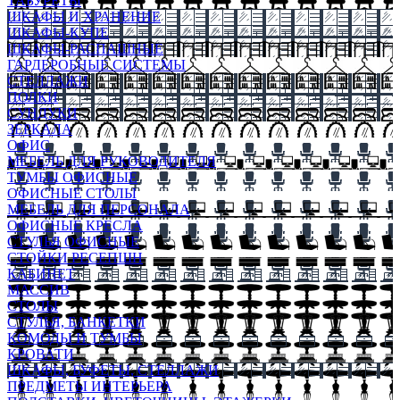
ТАБУРЕТЫ
ШКАФЫ И ХРАНЕНИЕ
ШКАФЫ-КУПЕ
ШКАФЫ-РАСПАШНЫЕ
ГАРДЕРОБНЫЕ СИСТЕМЫ
СТЕЛЛАЖИ
ПОЛКИ
СУНДУКИ
ЗЕРКАЛА
ОФИС
МЕБЕЛЬ ДЛЯ РУКОВОДИТЕЛЯ
ТУМБЫ ОФИСНЫЕ
ОФИСНЫЕ СТОЛЫ
МЕБЕЛЬ ДЛЯ ПЕРСОНАЛА
ОФИСНЫЕ КРЕСЛА
СТУЛЬЯ ОФИСНЫЕ
СТОЙКИ РЕСЕПШН
КАБИНЕТ
МАССИВ
СТОЛЫ
СТУЛЬЯ, БАНКЕТКИ
КОМОДЫ И ТУМБЫ
КРОВАТИ
ШКАФЫ, БУФЕТЫ, СТЕЛЛАЖИ
ПРЕДМЕТЫ ИНТЕРЬЕРА