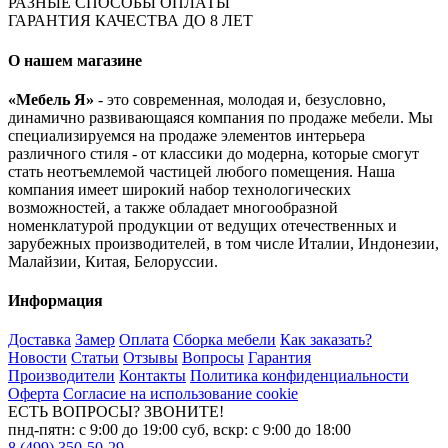
РАЗНЫЕ СПОСОБЫ ОПЛАТЫ
ГАРАНТИЯ КАЧЕСТВА ДО 8 ЛЕТ
О нашем магазине
«Мебель Я»
- это современная, молодая и, безусловно,
динамично развивающаяся компания по продаже мебели. Мы
специализируемся на продаже элементов интерьера
различного стиля - от классики до модерна, которые смогут
стать неотъемлемой частицей любого помещения. Наша
компания имеет широкий набор технологических
возможностей, а также обладает многообразной
номенклатурой продукции от ведущих отечественных и
зарубежных производителей, в том числе Италии, Индонезии,
Малайзии, Китая, Белоруссии.
Информация
Доставка
Замер
Оплата
Сборка мебели
Как заказать?
Новости
Статьи
Отзывы
Вопросы
Гарантия
Производители
Контакты
Политика конфиденциальности
Оферта
Согласие на использование cookie
ЕСТЬ ВОПРОСЫ? ЗВОНИТЕ!
пнд-пятн: с 9:00 до 19:00 суб, вскр: с 9:00 до 18:00
8 (499) 350-50-29