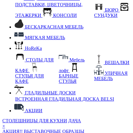
ПОДСТАВКИ, ЦВЕТОЧНИЦЫ,
БЮРО
ЭТАЖЕРКИ
КОНСОЛИ
СУНДУКИ
БЕСКАРКАСНАЯ МЕБЕЛЬ
МЯГКАЯ МЕБЕЛЬ
HoReKa
СТОЛЫ ДЛЯ
Мебель
ВЕШАЛКИ
КАФЕ
лофт
УЛИЧНАЯ
СТУЛЬЯ ДЛЯ
БАРНЫЕ
МЕБЕЛЬ
КАФЕ
СТУЛЬЯ
ГЛАДИЛЬНЫЕ ДОСКИ
ВСТРОЕННАЯ ГЛАДИЛЬНАЯ ДОСКА BELSI
АКЦИИ
СТОЛЕШНИЦЫ ДЛЯ КУХНИ
ДАЧА
×
АКЦИЯ!! ВЫСТАВОЧНЫЕ ОБРАЗЦЫ