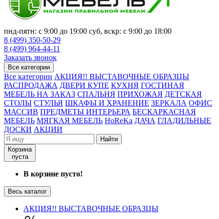
пнд-пятн: с 9:00 до 19:00 суб, вскр: с 9:00 до 18:00
8 (499) 350-50-29
8 (499) 964-44-11
Заказать звонок
Все категории
Все категории
АКЦИЯ!! ВЫСТАВОЧНЫЕ ОБРАЗЦЫ
РАСПРОДАЖА
ДВЕРИ КУПЕ
КУХНЯ
ГОСТИНАЯ
МЕБЕЛЬ НА ЗАКАЗ
СПАЛЬНЯ
ПРИХОЖАЯ
ДЕТСКАЯ
СТОЛЫ
СТУЛЬЯ
ШКАФЫ И ХРАНЕНИЕ
ЗЕРКАЛА
ОФИС
МАССИВ
ПРЕДМЕТЫ ИНТЕРЬЕРА
БЕСКАРКАСНАЯ
МЕБЕЛЬ
МЯГКАЯ МЕБЕЛЬ
HoReKa
ДАЧА
ГЛАДИЛЬНЫЕ
ДОСКИ
АКЦИИ
Найти
Корзина
пуста
В корзине пусто!
Весь каталог
АКЦИЯ!! ВЫСТАВОЧНЫЕ ОБРАЗЦЫ