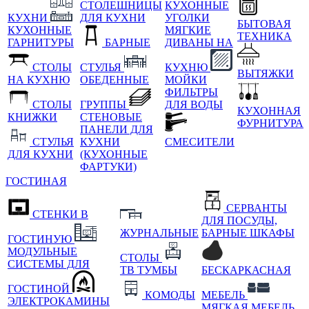
СТОЛЕШНИЦЫ
КУХОННЫЕ
КУХНИ
ДЛЯ КУХНИ
УГОЛКИ
БЫТОВАЯ
КУХОННЫЕ
МЯГКИЕ
ТЕХНИКА
ГАРНИТУРЫ
БАРНЫЕ
ДИВАНЫ НА
СТОЛЫ
СТУЛЬЯ
КУХНЮ
ВЫТЯЖКИ
НА КУХНЮ
ОБЕДЕННЫЕ
МОЙКИ
ФИЛЬТРЫ
СТОЛЫ
ГРУППЫ
ДЛЯ ВОДЫ
КУХОННАЯ
КНИЖКИ
СТЕНОВЫЕ
ФУРНИТУРА
ПАНЕЛИ ДЛЯ
СТУЛЬЯ
КУХНИ
СМЕСИТЕЛИ
ДЛЯ КУХНИ
(КУХОННЫЕ
ФАРТУКИ)
ГОСТИНАЯ
СЕРВАНТЫ
СТЕНКИ В
ДЛЯ ПОСУДЫ,
ЖУРНАЛЬНЫЕ
БАРНЫЕ ШКАФЫ
ГОСТИНУЮ
МОДУЛЬНЫЕ
СТОЛЫ
СИСТЕМЫ ДЛЯ
ТВ ТУМБЫ
БЕСКАРКАСНАЯ
ГОСТИНОЙ
КОМОДЫ
МЕБЕЛЬ
ЭЛЕКТРОКАМИНЫ
МЯГКАЯ МЕБЕЛЬ