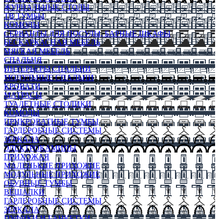
ЖУРНАЛЬНЫЕ СТОЛЫ
ТВ ТУМБЫ
КОМОДЫ
СЕРВАНТЫ ДЛЯ ПОСУДЫ, БАРНЫЕ ШКАФЫ
БЕСКАРКАСНАЯ МЕБЕЛЬ
МЯГКАЯ МЕБЕЛЬ
СПАЛЬНЯ
ИНТЕРЬЕРЫ СПАЛЬНИ
МОДУЛЬНЫЕ СПАЛЬНИ
КРОВАТИ
МАТРАСЫ
ТУАЛЕТНЫЕ СТОЛИКИ
КОМОДЫ
ПРИКРОВАТНЫЕ ТУМБЫ
ГАРДЕРОБНЫЕ СИСТЕМЫ
ЗЕРКАЛА
ЭЛЕКТРОКАМИНЫ
ПРИХОЖАЯ
МАЛЕНЬКИЕ ПРИХОЖИЕ
МОДУЛЬНЫЕ ПРИХОЖИЕ
ОБУВНЫЕ ТУМБЫ
ВЕШАЛКИ
ГАРДЕРОБНЫЕ СИСТЕМЫ
ЗЕРКАЛА
ПУФИКИ И БАНКЕТКИ