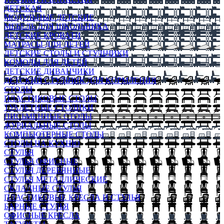
ДЕТСКАЯ
МОДУЛЬНЫЕ ДЕТСКИЕ
МЕБЕЛЬ ДЛЯ ШКОЛЬНИКА
ДЕТСКИЕ КРОВАТИ
МАТРАСЫ ДЛЯ ДЕТЕЙ
ДЕТСКИЕ СТОЛЫ И СТУЛЬЧИКИ
КОМОДЫ ДЛЯ ДЕТЕЙ
ДЕТСКИЕ ДИВАНЧИКИ
ДЕТСКИЙ СТУЛЬЧИК ДЛЯ КОРМЛЕНИЯ
СТОЛЫ
ПЛАСТИКОВЫЕ СТОЛЫ
ТУАЛЕТНЫЕ СТОЛИКИ
ПИСЬМЕННЫЕ СТОЛЫ
ЖУРНАЛЬНЫЕ СТОЛЫ
КОМПЬЮТЕРНЫЕ СТОЛЫ
СТОЛЫ НА КУХНЮ
СТУЛЬЯ
СТУЛЬЯ ОФИСНЫЕ
СТУЛЬЯ ДЕРЕВЯННЫЕ
СТУЛЬЯ МЕТАЛЛИЧЕСКИЕ
СКЛАДНЫЕ СТУЛЬЯ
ПЛАСТИКОВЫЕ КРЕСЛА И СТУЛЬЯ
БАРНЫЕ СТУЛЬЯ
ОФИСНЫЕ КРЕСЛА