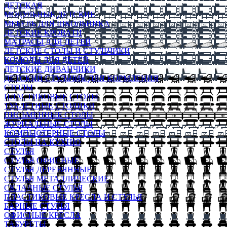
ДЕТСКАЯ
МОДУЛЬНЫЕ ДЕТСКИЕ
МЕБЕЛЬ ДЛЯ ШКОЛЬНИКА
ДЕТСКИЕ КРОВАТИ
МАТРАСЫ ДЛЯ ДЕТЕЙ
ДЕТСКИЕ СТОЛЫ И СТУЛЬЧИКИ
КОМОДЫ ДЛЯ ДЕТЕЙ
ДЕТСКИЕ ДИВАНЧИКИ
ДЕТСКИЙ СТУЛЬЧИК ДЛЯ КОРМЛЕНИЯ
СТОЛЫ
ПЛАСТИКОВЫЕ СТОЛЫ
ТУАЛЕТНЫЕ СТОЛИКИ
ПИСЬМЕННЫЕ СТОЛЫ
ЖУРНАЛЬНЫЕ СТОЛЫ
КОМПЬЮТЕРНЫЕ СТОЛЫ
СТОЛЫ НА КУХНЮ
СТУЛЬЯ
СТУЛЬЯ ОФИСНЫЕ
СТУЛЬЯ ДЕРЕВЯННЫЕ
СТУЛЬЯ МЕТАЛЛИЧЕСКИЕ
СКЛАДНЫЕ СТУЛЬЯ
ПЛАСТИКОВЫЕ КРЕСЛА И СТУЛЬЯ
БАРНЫЕ СТУЛЬЯ
ОФИСНЫЕ КРЕСЛА
ТАБУРЕТЫ