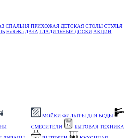
АЗ
СПАЛЬНЯ
ПРИХОЖАЯ
ДЕТСКАЯ
СТОЛЫ
СТУЛЬЯ
ЛЬ
HoReKa
ДАЧА
ГЛАДИЛЬНЫЕ ДОСКИ
АКЦИИ
МОЙКИ
ФИЛЬТРЫ ДЛЯ ВОДЫ
ХНИ
СМЕСИТЕЛИ
БЫТОВАЯ ТЕХНИКА
Е
ДИВАНЫ
ВЫТЯЖКИ
КУХОННАЯ