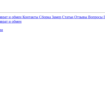
зврат и обмен
Контакты
Сборка
Замер
Статьи
Отзывы
Вопросы
зврат и обмен
ли