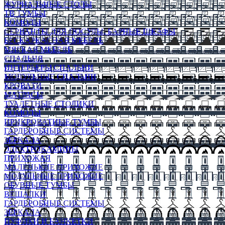
ЖУРНАЛЬНЫЕ СТОЛЫ
ТВ ТУМБЫ
КОМОДЫ
СЕРВАНТЫ ДЛЯ ПОСУДЫ, БАРНЫЕ ШКАФЫ
БЕСКАРКАСНАЯ МЕБЕЛЬ
МЯГКАЯ МЕБЕЛЬ
СПАЛЬНЯ
ИНТЕРЬЕРЫ СПАЛЬНИ
МОДУЛЬНЫЕ СПАЛЬНИ
КРОВАТИ
МАТРАСЫ
ТУАЛЕТНЫЕ СТОЛИКИ
КОМОДЫ
ПРИКРОВАТНЫЕ ТУМБЫ
ГАРДЕРОБНЫЕ СИСТЕМЫ
ЗЕРКАЛА
ЭЛЕКТРОКАМИНЫ
ПРИХОЖАЯ
МАЛЕНЬКИЕ ПРИХОЖИЕ
МОДУЛЬНЫЕ ПРИХОЖИЕ
ОБУВНЫЕ ТУМБЫ
ВЕШАЛКИ
ГАРДЕРОБНЫЕ СИСТЕМЫ
ЗЕРКАЛА
ПУФИКИ И БАНКЕТКИ