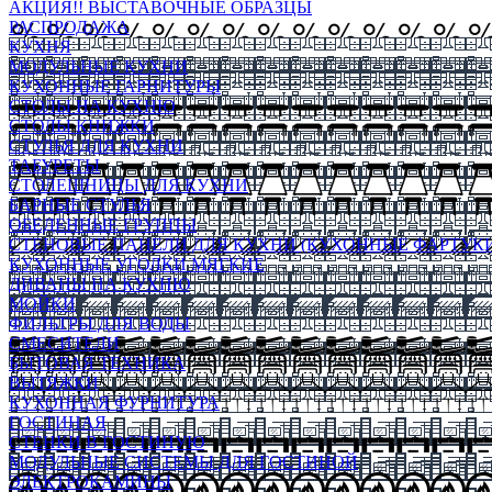
АКЦИЯ!! ВЫСТАВОЧНЫЕ ОБРАЗЦЫ
РАСПРОДАЖА
КУХНЯ
МОДУЛЬНЫЕ КУХНИ
КУХОННЫЕ ГАРНИТУРЫ
СТОЛЫ НА КУХНЮ
СТОЛЫ КНИЖКИ
СТУЛЬЯ ДЛЯ КУХНИ
ТАБУРЕТЫ
СТОЛЕШНИЦЫ ДЛЯ КУХНИ
БАРНЫЕ СТУЛЬЯ
ОБЕДЕННЫЕ ГРУППЫ
СТЕНОВЫЕ ПАНЕЛИ ДЛЯ КУХНИ (КУХОННЫЕ ФАРТУКИ
КУХОННЫЕ УГОЛКИ МЯГКИЕ
ДИВАНЫ НА КУХНЮ
МОЙКИ
ФИЛЬТРЫ ДЛЯ ВОДЫ
СМЕСИТЕЛИ
БЫТОВАЯ ТЕХНИКА
ВЫТЯЖКИ
КУХОННАЯ ФУРНИТУРА
ГОСТИНАЯ
СТЕНКИ В ГОСТИНУЮ
МОДУЛЬНЫЕ СИСТЕМЫ ДЛЯ ГОСТИНОЙ
ЭЛЕКТРОКАМИНЫ