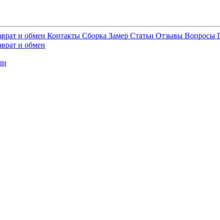
зврат и обмен
Контакты
Сборка
Замер
Статьи
Отзывы
Вопросы
зврат и обмен
ли