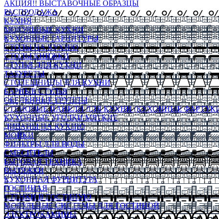
АКЦИЯ!! ВЫСТАВОЧНЫЕ ОБРАЗЦЫ
РАСПРОДАЖА
КУХНЯ
МОДУЛЬНЫЕ КУХНИ
КУХОННЫЕ ГАРНИТУРЫ
СТОЛЫ НА КУХНЮ
СТОЛЫ КНИЖКИ
СТУЛЬЯ ДЛЯ КУХНИ
ТАБУРЕТЫ
СТОЛЕШНИЦЫ ДЛЯ КУХНИ
БАРНЫЕ СТУЛЬЯ
ОБЕДЕННЫЕ ГРУППЫ
СТЕНОВЫЕ ПАНЕЛИ ДЛЯ КУХНИ (КУХОННЫЕ ФАРТУКИ
КУХОННЫЕ УГОЛКИ МЯГКИЕ
ДИВАНЫ НА КУХНЮ
МОЙКИ
ФИЛЬТРЫ ДЛЯ ВОДЫ
СМЕСИТЕЛИ
БЫТОВАЯ ТЕХНИКА
ВЫТЯЖКИ
КУХОННАЯ ФУРНИТУРА
ГОСТИНАЯ
СТЕНКИ В ГОСТИНУЮ
МОДУЛЬНЫЕ СИСТЕМЫ ДЛЯ ГОСТИНОЙ
ЭЛЕКТРОКАМИНЫ