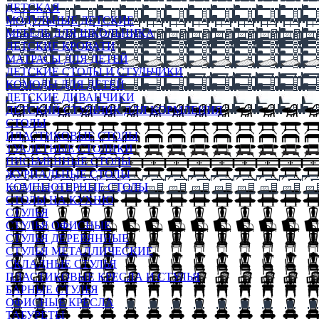
ДЕТСКАЯ
МОДУЛЬНЫЕ ДЕТСКИЕ
МЕБЕЛЬ ДЛЯ ШКОЛЬНИКА
ДЕТСКИЕ КРОВАТИ
МАТРАСЫ ДЛЯ ДЕТЕЙ
ДЕТСКИЕ СТОЛЫ И СТУЛЬЧИКИ
КОМОДЫ ДЛЯ ДЕТЕЙ
ДЕТСКИЕ ДИВАНЧИКИ
ДЕТСКИЙ СТУЛЬЧИК ДЛЯ КОРМЛЕНИЯ
СТОЛЫ
ПЛАСТИКОВЫЕ СТОЛЫ
ТУАЛЕТНЫЕ СТОЛИКИ
ПИСЬМЕННЫЕ СТОЛЫ
ЖУРНАЛЬНЫЕ СТОЛЫ
КОМПЬЮТЕРНЫЕ СТОЛЫ
СТОЛЫ НА КУХНЮ
СТУЛЬЯ
СТУЛЬЯ ОФИСНЫЕ
СТУЛЬЯ ДЕРЕВЯННЫЕ
СТУЛЬЯ МЕТАЛЛИЧЕСКИЕ
СКЛАДНЫЕ СТУЛЬЯ
ПЛАСТИКОВЫЕ КРЕСЛА И СТУЛЬЯ
БАРНЫЕ СТУЛЬЯ
ОФИСНЫЕ КРЕСЛА
ТАБУРЕТЫ