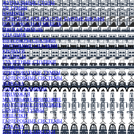
ЖУРНАЛЬНЫЕ СТОЛЫ
ТВ ТУМБЫ
КОМОДЫ
СЕРВАНТЫ ДЛЯ ПОСУДЫ, БАРНЫЕ ШКАФЫ
БЕСКАРКАСНАЯ МЕБЕЛЬ
МЯГКАЯ МЕБЕЛЬ
СПАЛЬНЯ
ИНТЕРЬЕРЫ СПАЛЬНИ
МОДУЛЬНЫЕ СПАЛЬНИ
КРОВАТИ
МАТРАСЫ
ТУАЛЕТНЫЕ СТОЛИКИ
КОМОДЫ
ПРИКРОВАТНЫЕ ТУМБЫ
ГАРДЕРОБНЫЕ СИСТЕМЫ
ЗЕРКАЛА
ЭЛЕКТРОКАМИНЫ
ПРИХОЖАЯ
МАЛЕНЬКИЕ ПРИХОЖИЕ
МОДУЛЬНЫЕ ПРИХОЖИЕ
ОБУВНЫЕ ТУМБЫ
ВЕШАЛКИ
ГАРДЕРОБНЫЕ СИСТЕМЫ
ЗЕРКАЛА
ПУФИКИ И БАНКЕТКИ