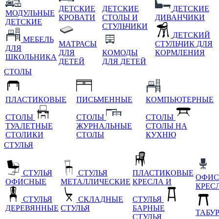
ДЕТСКИЕ
ДЕТСКИЕ
ДЕТСКИЕ
МОДУЛЬНЫЕ
КРОВАТИ
СТОЛЫ И
ДИВАНЧИКИ
ДЕТСКИЕ
СТУЛЬЧИКИ
ДЕТСКИЙ
МЕБЕЛЬ
МАТРАСЫ
СТУЛЬЧИК ДЛЯ
ДЛЯ
ДЛЯ
КОМОДЫ
КОРМЛЕНИЯ
ШКОЛЬНИКА
ДЕТЕЙ
ДЛЯ ДЕТЕЙ
СТОЛЫ
ПЛАСТИКОВЫЕ
ПИСЬМЕННЫЕ
КОМПЬЮТЕРНЫЕ
СТОЛЫ
СТОЛЫ
СТОЛЫ
ТУАЛЕТНЫЕ
ЖУРНАЛЬНЫЕ
СТОЛЫ НА
СТОЛИКИ
СТОЛЫ
КУХНЮ
СТУЛЬЯ
СТУЛЬЯ
СТУЛЬЯ
ПЛАСТИКОВЫЕ
ОФИС
ОФИСНЫЕ
МЕТАЛЛИЧЕСКИЕ
КРЕСЛА И
КРЕС
СТУЛЬЯ
СКЛАДНЫЕ
СТУЛЬЯ
ДЕРЕВЯННЫЕ
СТУЛЬЯ
БАРНЫЕ
ТАБУ
СТУЛЬЯ