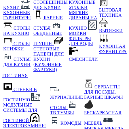
СТОЛЕШНИЦЫ
КУХОННЫЕ
КУХНИ
ДЛЯ КУХНИ
УГОЛКИ
БЫТОВАЯ
КУХОННЫЕ
МЯГКИЕ
ТЕХНИКА
ГАРНИТУРЫ
БАРНЫЕ
ДИВАНЫ НА
СТОЛЫ
СТУЛЬЯ
КУХНЮ
ВЫТЯЖКИ
НА КУХНЮ
ОБЕДЕННЫЕ
МОЙКИ
ФИЛЬТРЫ
СТОЛЫ
ГРУППЫ
ДЛЯ ВОДЫ
КУХОННАЯ
КНИЖКИ
СТЕНОВЫЕ
ФУРНИТУРА
ПАНЕЛИ ДЛЯ
СТУЛЬЯ
КУХНИ
СМЕСИТЕЛИ
ДЛЯ КУХНИ
(КУХОННЫЕ
ФАРТУКИ)
ГОСТИНАЯ
СЕРВАНТЫ
СТЕНКИ В
ДЛЯ ПОСУДЫ,
ЖУРНАЛЬНЫЕ
БАРНЫЕ ШКАФЫ
ГОСТИНУЮ
МОДУЛЬНЫЕ
СТОЛЫ
СИСТЕМЫ ДЛЯ
ТВ ТУМБЫ
БЕСКАРКАСНАЯ
ГОСТИНОЙ
КОМОДЫ
МЕБЕЛЬ
ЭЛЕКТРОКАМИНЫ
МЯГКАЯ МЕБЕЛЬ