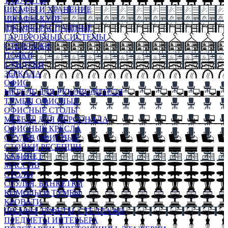
ТАБУРЕТЫ
ШКАФЫ И ХРАНЕНИЕ
ШКАФЫ-КУПЕ
ШКАФЫ-РАСПАШНЫЕ
ГАРДЕРОБНЫЕ СИСТЕМЫ
СТЕЛЛАЖИ
ПОЛКИ
СУНДУКИ
ЗЕРКАЛА
ОФИС
МЕБЕЛЬ ДЛЯ РУКОВОДИТЕЛЯ
ТУМБЫ ОФИСНЫЕ
ОФИСНЫЕ СТОЛЫ
МЕБЕЛЬ ДЛЯ ПЕРСОНАЛА
ОФИСНЫЕ КРЕСЛА
СТУЛЬЯ ОФИСНЫЕ
СТОЙКИ РЕСЕПШН
КАБИНЕТ
МАССИВ
СТОЛЫ
СТУЛЬЯ, БАНКЕТКИ
КОМОДЫ И ТУМБЫ
КРОВАТИ
ШКАФЫ, БУФЕТЫ, СТЕЛЛАЖИ
ПРЕДМЕТЫ ИНТЕРЬЕРА