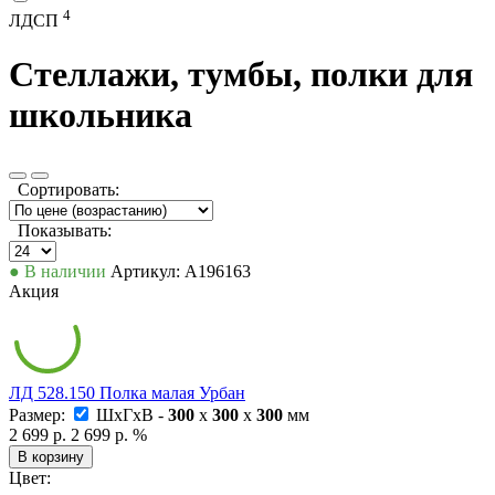
4
ЛДСП
Стеллажи, тумбы, полки для
школьника
Сортировать:
Показывать:
● В наличии
Артикул: А196163
Акция
ЛД 528.150 Полка малая Урбан
Размер:
ШxГxВ -
300
x
300
x
300
мм
2 699 р.
2 699 р.
%
В корзину
Цвет: