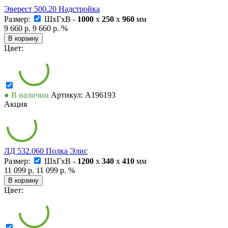
Эверест 500.20 Надстройка
Размер:
ШxГxВ -
1000
x
250
x
960
мм
9 660 р.
9 660 р.
%
В корзину
Цвет:
● В наличии
Артикул: А196193
Акция
ЛД 532.060 Полка Элис
Размер:
ШxГxВ -
1200
x
340
x
410
мм
11 099 р.
11 099 р.
%
В корзину
Цвет: