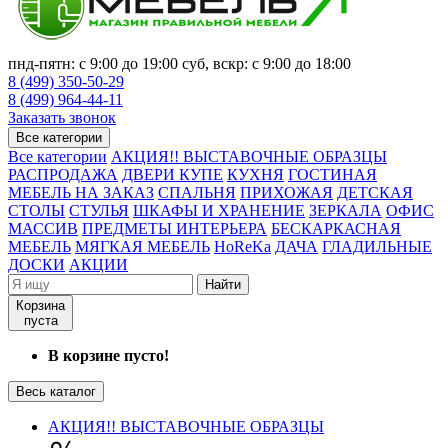
пнд-пятн: с 9:00 до 19:00 суб, вскр: с 9:00 до 18:00
8 (499) 350-50-29
8 (499) 964-44-11
Заказать звонок
Все категории
Все категории
АКЦИЯ!! ВЫСТАВОЧНЫЕ ОБРАЗЦЫ
РАСПРОДАЖА
ДВЕРИ КУПЕ
КУХНЯ
ГОСТИНАЯ
МЕБЕЛЬ НА ЗАКАЗ
СПАЛЬНЯ
ПРИХОЖАЯ
ДЕТСКАЯ
СТОЛЫ
СТУЛЬЯ
ШКАФЫ И ХРАНЕНИЕ
ЗЕРКАЛА
ОФИС
МАССИВ
ПРЕДМЕТЫ ИНТЕРЬЕРА
БЕСКАРКАСНАЯ
МЕБЕЛЬ
МЯГКАЯ МЕБЕЛЬ
HoReKa
ДАЧА
ГЛАДИЛЬНЫЕ
ДОСКИ
АКЦИИ
Найти
Корзина
пуста
В корзине пусто!
Весь каталог
АКЦИЯ!! ВЫСТАВОЧНЫЕ ОБРАЗЦЫ