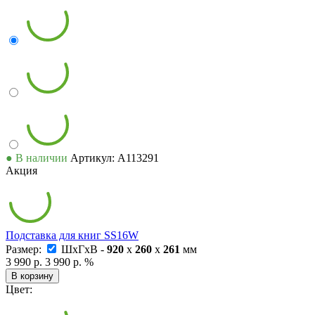
● В наличии
Артикул: А113291
Акция
Подставка для книг SS16W
Размер:
ШxГxВ -
920
x
260
x
261
мм
3 990 р.
3 990 р.
%
В корзину
Цвет: