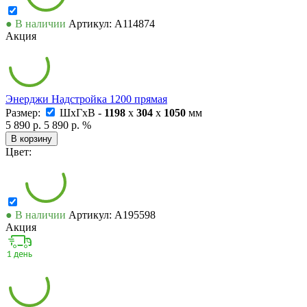
● В наличии
Артикул: А114874
Акция
Энерджи Надстройка 1200 прямая
Размер:
ШxГxВ -
1198
x
304
x
1050
мм
5 890 р.
5 890 р.
%
В корзину
Цвет:
● В наличии
Артикул: А195598
Акция