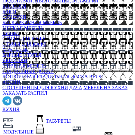
ПОДСТАВКИ, ЦВЕТОЧНИЦЫ, ЭТАЖЕРКИ
КОНСОЛИ
БЮРО
СУНДУКИ
БЕСКАРКАСНАЯ МЕБЕЛЬ
МЯГКАЯ МЕБЕЛЬ
HoReKa
СТОЛЫ ДЛЯ КАФЕ
СТУЛЬЯ ДЛЯ КАФЕ
Мебель лофт
БАРНЫЕ СТУЛЬЯ
ВЕШАЛКИ
УЛИЧНАЯ МЕБЕЛЬ
ГЛАДИЛЬНЫЕ ДОСКИ
ВСТРОЕННАЯ ГЛАДИЛЬНАЯ ДОСКА BELSI
АКЦИИ
СТОЛЕШНИЦЫ ДЛЯ КУХНИ
ДАЧА
МЕБЕЛЬ НА ЗАКАЗ
ЗАКАЗАТЬ РАСПИЛ
КУХНЯ
ТАБУРЕТЫ
МОДУЛЬНЫЕ