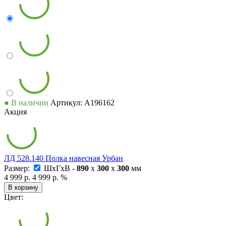
● В наличии
Артикул: А196162
Акция
ЛД 528.140 Полка навесная Урбан
Размер:
ШxГxВ -
890
x
300
x
300
мм
4 999 р.
4 999 р.
%
В корзину
Цвет: