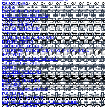
РАСПРОДАЖА
КУХНЯ
МОДУЛЬНЫЕ КУХНИ
КУХОННЫЕ ГАРНИТУРЫ
СТОЛЫ НА КУХНЮ
СТОЛЫ КНИЖКИ
СТУЛЬЯ ДЛЯ КУХНИ
ТАБУРЕТЫ
СТОЛЕШНИЦЫ ДЛЯ КУХНИ
БАРНЫЕ СТУЛЬЯ
ОБЕДЕННЫЕ ГРУППЫ
СТЕНОВЫЕ ПАНЕЛИ ДЛЯ КУХНИ (КУХОННЫЕ
ФАРТУКИ)
КУХОННЫЕ УГОЛКИ МЯГКИЕ
ДИВАНЫ НА КУХНЮ
МОЙКИ
ФИЛЬТРЫ ДЛЯ ВОДЫ
СМЕСИТЕЛИ
БЫТОВАЯ ТЕХНИКА
ВЫТЯЖКИ
КУХОННАЯ ФУРНИТУРА
ГОСТИНАЯ
СТЕНКИ В ГОСТИНУЮ
МОДУЛЬНЫЕ СИСТЕМЫ ДЛЯ ГОСТИНОЙ
ЭЛЕКТРОКАМИНЫ