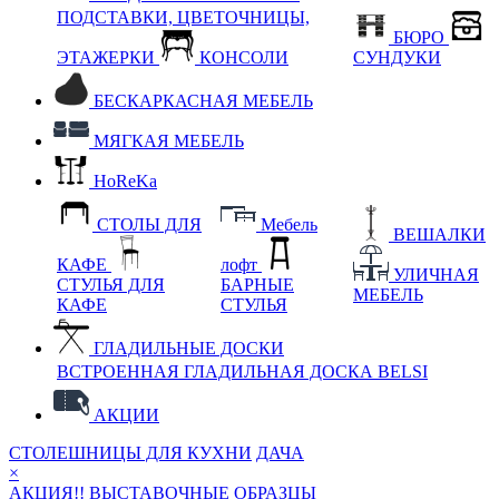
ПОДСТАВКИ, ЦВЕТОЧНИЦЫ,
БЮРО
ЭТАЖЕРКИ
КОНСОЛИ
СУНДУКИ
БЕСКАРКАСНАЯ МЕБЕЛЬ
МЯГКАЯ МЕБЕЛЬ
HoReKa
СТОЛЫ ДЛЯ
Мебель
ВЕШАЛКИ
КАФЕ
лофт
УЛИЧНАЯ
СТУЛЬЯ ДЛЯ
БАРНЫЕ
МЕБЕЛЬ
КАФЕ
СТУЛЬЯ
ГЛАДИЛЬНЫЕ ДОСКИ
ВСТРОЕННАЯ ГЛАДИЛЬНАЯ ДОСКА BELSI
АКЦИИ
СТОЛЕШНИЦЫ ДЛЯ КУХНИ
ДАЧА
×
АКЦИЯ!! ВЫСТАВОЧНЫЕ ОБРАЗЦЫ