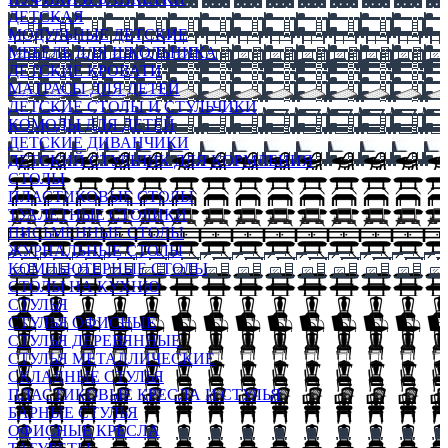
ДЕТСКАЯ
МОДУЛЬНЫЕ ДЕТСКИЕ
МЕБЕЛЬ ДЛЯ ШКОЛЬНИКА
ДЕТСКИЕ КРОВАТИ
МАТРАСЫ ДЛЯ ДЕТЕЙ
ДЕТСКИЕ СТОЛЫ И СТУЛЬЧИКИ
КОМОДЫ ДЛЯ ДЕТЕЙ
ДЕТСКИЕ ДИВАНЧИКИ
ДЕТСКИЙ СТУЛЬЧИК ДЛЯ КОРМЛЕНИЯ
СТОЛЫ
ПЛАСТИКОВЫЕ СТОЛЫ
ТУАЛЕТНЫЕ СТОЛИКИ
ПИСЬМЕННЫЕ СТОЛЫ
ЖУРНАЛЬНЫЕ СТОЛЫ
КОМПЬЮТЕРНЫЕ СТОЛЫ
СТОЛЫ НА КУХНЮ
СТУЛЬЯ
СТУЛЬЯ ОФИСНЫЕ
СТУЛЬЯ ДЕРЕВЯННЫЕ
СТУЛЬЯ МЕТАЛЛИЧЕСКИЕ
СКЛАДНЫЕ СТУЛЬЯ
ПЛАСТИКОВЫЕ КРЕСЛА И СТУЛЬЯ
БАРНЫЕ СТУЛЬЯ
ОФИСНЫЕ КРЕСЛА