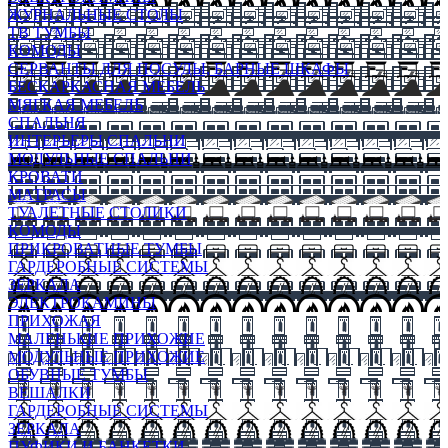
ЖУРНАЛЬНЫЕ СТОЛЫ
ТВ ТУМБЫ
КОМОДЫ
СЕРВАНТЫ ДЛЯ ПОСУДЫ, БАРНЫЕ ШКАФЫ
БЕСКАРКАСНАЯ МЕБЕЛЬ
МЯГКАЯ МЕБЕЛЬ
СПАЛЬНЯ
ИНТЕРЬЕРЫ СПАЛЬНИ
МОДУЛЬНЫЕ СПАЛЬНИ
КРОВАТИ
МАТРАСЫ
ТУАЛЕТНЫЕ СТОЛИКИ
КОМОДЫ
ПРИКРОВАТНЫЕ ТУМБЫ
ГАРДЕРОБНЫЕ СИСТЕМЫ
ЗЕРКАЛА
ЭЛЕКТРОКАМИНЫ
ПРИХОЖАЯ
МАЛЕНЬКИЕ ПРИХОЖИЕ
МОДУЛЬНЫЕ ПРИХОЖИЕ
ОБУВНЫЕ ТУМБЫ
ВЕШАЛКИ
ГАРДЕРОБНЫЕ СИСТЕМЫ
ЗЕРКАЛА
ПУФИКИ И БАНКЕТКИ