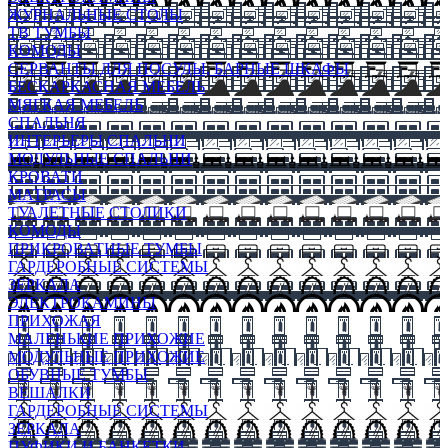
ЖУРНАЛЬНЫЕ СТОЛЫ
ТВ ТУМБЫ
КОМОДЫ
СЕРВАНТЫ ДЛЯ ПОСУДЫ, БАРНЫЕ ШКАФЫ
БЕСКАРКАСНАЯ МЕБЕЛЬ
МЯГКАЯ МЕБЕЛЬ
СПАЛЬНЯ
ИНТЕРЬЕРЫ СПАЛЬНИ
МОДУЛЬНЫЕ СПАЛЬНИ
КРОВАТИ
МАТРАСЫ
ТУАЛЕТНЫЕ СТОЛИКИ
КОМОДЫ
ПРИКРОВАТНЫЕ ТУМБЫ
ГАРДЕРОБНЫЕ СИСТЕМЫ
ЗЕРКАЛА
ЭЛЕКТРОКАМИНЫ
ПРИХОЖАЯ
МАЛЕНЬКИЕ ПРИХОЖИЕ
МОДУЛЬНЫЕ ПРИХОЖИЕ
ОБУВНЫЕ ТУМБЫ
ВЕШАЛКИ
ГАРДЕРОБНЫЕ СИСТЕМЫ
ЗЕРКАЛА
ПУФИКИ И БАНКЕТКИ