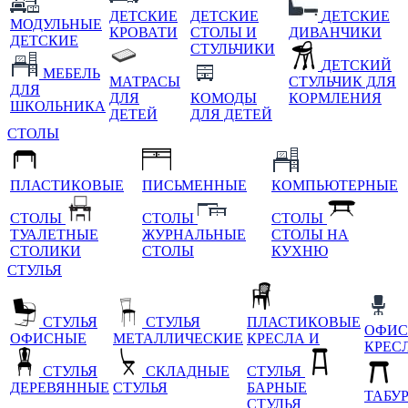
ДЕТСКИЕ
ДЕТСКИЕ
ДЕТСКИЕ
МОДУЛЬНЫЕ
КРОВАТИ
СТОЛЫ И
ДИВАНЧИКИ
ДЕТСКИЕ
СТУЛЬЧИКИ
ДЕТСКИЙ
МЕБЕЛЬ
МАТРАСЫ
СТУЛЬЧИК ДЛЯ
ДЛЯ
ДЛЯ
КОМОДЫ
КОРМЛЕНИЯ
ШКОЛЬНИКА
ДЕТЕЙ
ДЛЯ ДЕТЕЙ
СТОЛЫ
ПЛАСТИКОВЫЕ
ПИСЬМЕННЫЕ
КОМПЬЮТЕРНЫЕ
СТОЛЫ
СТОЛЫ
СТОЛЫ
ТУАЛЕТНЫЕ
ЖУРНАЛЬНЫЕ
СТОЛЫ НА
СТОЛИКИ
СТОЛЫ
КУХНЮ
СТУЛЬЯ
СТУЛЬЯ
СТУЛЬЯ
ПЛАСТИКОВЫЕ
ОФИС
ОФИСНЫЕ
МЕТАЛЛИЧЕСКИЕ
КРЕСЛА И
КРЕС
СТУЛЬЯ
СКЛАДНЫЕ
СТУЛЬЯ
ДЕРЕВЯННЫЕ
СТУЛЬЯ
БАРНЫЕ
ТАБУ
СТУЛЬЯ