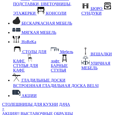
ПОДСТАВКИ, ЦВЕТОЧНИЦЫ,
БЮРО
ЭТАЖЕРКИ
КОНСОЛИ
СУНДУКИ
БЕСКАРКАСНАЯ МЕБЕЛЬ
МЯГКАЯ МЕБЕЛЬ
HoReKa
СТОЛЫ ДЛЯ
Мебель
ВЕШАЛКИ
КАФЕ
лофт
УЛИЧНАЯ
СТУЛЬЯ ДЛЯ
БАРНЫЕ
МЕБЕЛЬ
КАФЕ
СТУЛЬЯ
ГЛАДИЛЬНЫЕ ДОСКИ
ВСТРОЕННАЯ ГЛАДИЛЬНАЯ ДОСКА BELSI
АКЦИИ
СТОЛЕШНИЦЫ ДЛЯ КУХНИ
ДАЧА
×
АКЦИЯ!! ВЫСТАВОЧНЫЕ ОБРАЗЦЫ