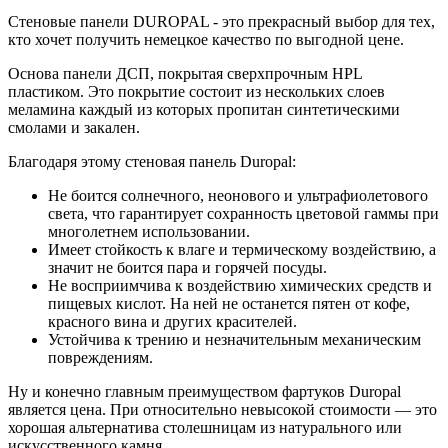
Стеновые панели DUROPAL - это прекрасный выбор для тех,
кто хочет получить немецкое качество по выгодной цене.
Основа панели ДСП, покрытая сверхпрочным HPL
пластиком. Это покрытие состоит из нескольких слоев
меламина каждый из которых пропитан синтетическими
смолами и закален.
Благодаря этому стеновая панель Duropal:
Не боится солнечного, неонового и ультрафиолетового
света, что гарантирует сохранность цветовой гаммы при
многолетнем использовании.
Имеет стойкость к влаге и термическому воздействию, а
значит не боится пара и горячей посуды.
Не восприимчива к воздействию химических средств и
пищевых кислот. На ней не останется пятен от кофе,
красного вина и других красителей.
Устойчива к трению и незначительным механическим
повреждениям.
Ну и конечно главным преимуществом фартуков Duropal
является цена. При относительно невысокой стоимости — это
хорошая альтернатива столешницам из натурального или
искусственного камня.