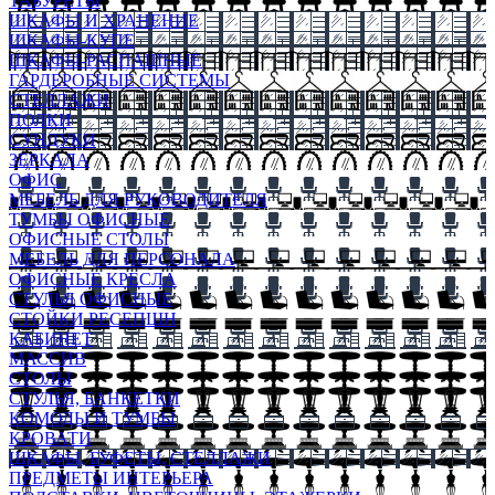
ТАБУРЕТЫ
ШКАФЫ И ХРАНЕНИЕ
ШКАФЫ-КУПЕ
ШКАФЫ-РАСПАШНЫЕ
ГАРДЕРОБНЫЕ СИСТЕМЫ
СТЕЛЛАЖИ
ПОЛКИ
СУНДУКИ
ЗЕРКАЛА
ОФИС
МЕБЕЛЬ ДЛЯ РУКОВОДИТЕЛЯ
ТУМБЫ ОФИСНЫЕ
ОФИСНЫЕ СТОЛЫ
МЕБЕЛЬ ДЛЯ ПЕРСОНАЛА
ОФИСНЫЕ КРЕСЛА
СТУЛЬЯ ОФИСНЫЕ
СТОЙКИ РЕСЕПШН
КАБИНЕТ
МАССИВ
СТОЛЫ
СТУЛЬЯ, БАНКЕТКИ
КОМОДЫ И ТУМБЫ
КРОВАТИ
ШКАФЫ, БУФЕТЫ, СТЕЛЛАЖИ
ПРЕДМЕТЫ ИНТЕРЬЕРА