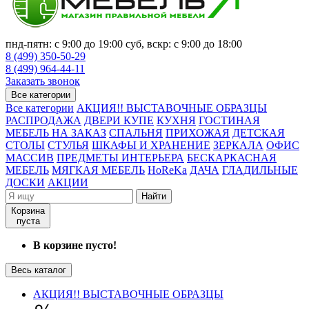
пнд-пятн: с 9:00 до 19:00 суб, вскр: с 9:00 до 18:00
8 (499) 350-50-29
8 (499) 964-44-11
Заказать звонок
Все категории
Все категории
АКЦИЯ!! ВЫСТАВОЧНЫЕ ОБРАЗЦЫ
РАСПРОДАЖА
ДВЕРИ КУПЕ
КУХНЯ
ГОСТИНАЯ
МЕБЕЛЬ НА ЗАКАЗ
СПАЛЬНЯ
ПРИХОЖАЯ
ДЕТСКАЯ
СТОЛЫ
СТУЛЬЯ
ШКАФЫ И ХРАНЕНИЕ
ЗЕРКАЛА
ОФИС
МАССИВ
ПРЕДМЕТЫ ИНТЕРЬЕРА
БЕСКАРКАСНАЯ
МЕБЕЛЬ
МЯГКАЯ МЕБЕЛЬ
HoReKa
ДАЧА
ГЛАДИЛЬНЫЕ
ДОСКИ
АКЦИИ
Найти
Корзина
пуста
В корзине пусто!
Весь каталог
АКЦИЯ!! ВЫСТАВОЧНЫЕ ОБРАЗЦЫ