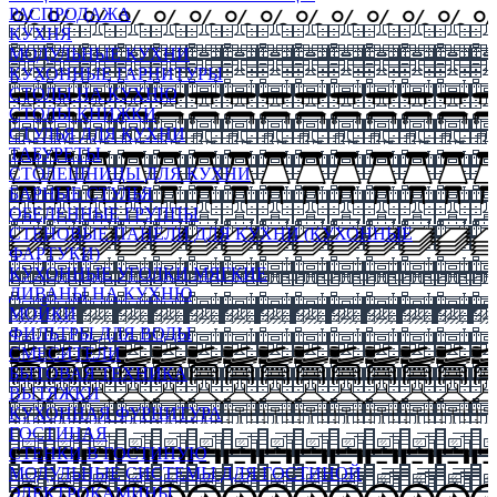
РАСПРОДАЖА
КУХНЯ
МОДУЛЬНЫЕ КУХНИ
КУХОННЫЕ ГАРНИТУРЫ
СТОЛЫ НА КУХНЮ
СТОЛЫ КНИЖКИ
СТУЛЬЯ ДЛЯ КУХНИ
ТАБУРЕТЫ
СТОЛЕШНИЦЫ ДЛЯ КУХНИ
БАРНЫЕ СТУЛЬЯ
ОБЕДЕННЫЕ ГРУППЫ
СТЕНОВЫЕ ПАНЕЛИ ДЛЯ КУХНИ (КУХОННЫЕ
ФАРТУКИ)
КУХОННЫЕ УГОЛКИ МЯГКИЕ
ДИВАНЫ НА КУХНЮ
МОЙКИ
ФИЛЬТРЫ ДЛЯ ВОДЫ
СМЕСИТЕЛИ
БЫТОВАЯ ТЕХНИКА
ВЫТЯЖКИ
КУХОННАЯ ФУРНИТУРА
ГОСТИНАЯ
СТЕНКИ В ГОСТИНУЮ
МОДУЛЬНЫЕ СИСТЕМЫ ДЛЯ ГОСТИНОЙ
ЭЛЕКТРОКАМИНЫ