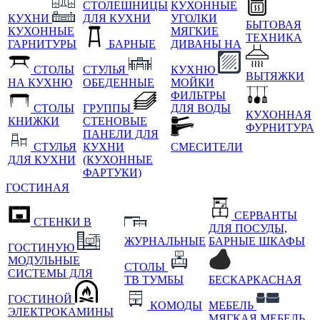
СТОЛЕШНИЦЫ
КУХОННЫЕ
КУХНИ
ДЛЯ КУХНИ
УГОЛКИ
БЫТОВАЯ
КУХОННЫЕ
МЯГКИЕ
ТЕХНИКА
ГАРНИТУРЫ
БАРНЫЕ
ДИВАНЫ НА
СТОЛЫ
СТУЛЬЯ
КУХНЮ
ВЫТЯЖКИ
НА КУХНЮ
ОБЕДЕННЫЕ
МОЙКИ
ФИЛЬТРЫ
СТОЛЫ
ГРУППЫ
ДЛЯ ВОДЫ
КУХОННАЯ
КНИЖКИ
СТЕНОВЫЕ
ФУРНИТУРА
ПАНЕЛИ ДЛЯ
СТУЛЬЯ
КУХНИ
СМЕСИТЕЛИ
ДЛЯ КУХНИ
(КУХОННЫЕ
ФАРТУКИ)
ГОСТИНАЯ
СЕРВАНТЫ
СТЕНКИ В
ДЛЯ ПОСУДЫ,
ЖУРНАЛЬНЫЕ
БАРНЫЕ ШКАФЫ
ГОСТИНУЮ
МОДУЛЬНЫЕ
СТОЛЫ
СИСТЕМЫ ДЛЯ
ТВ ТУМБЫ
БЕСКАРКАСНАЯ
ГОСТИНОЙ
КОМОДЫ
МЕБЕЛЬ
ЭЛЕКТРОКАМИНЫ
МЯГКАЯ МЕБЕЛЬ