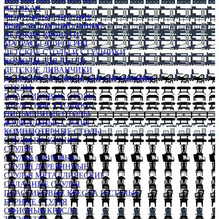
ДЕТСКАЯ
МОДУЛЬНЫЕ ДЕТСКИЕ
МЕБЕЛЬ ДЛЯ ШКОЛЬНИКА
ДЕТСКИЕ КРОВАТИ
МАТРАСЫ ДЛЯ ДЕТЕЙ
ДЕТСКИЕ СТОЛЫ И СТУЛЬЧИКИ
КОМОДЫ ДЛЯ ДЕТЕЙ
ДЕТСКИЕ ДИВАНЧИКИ
ДЕТСКИЙ СТУЛЬЧИК ДЛЯ КОРМЛЕНИЯ
СТОЛЫ
ПЛАСТИКОВЫЕ СТОЛЫ
ТУАЛЕТНЫЕ СТОЛИКИ
ПИСЬМЕННЫЕ СТОЛЫ
ЖУРНАЛЬНЫЕ СТОЛЫ
КОМПЬЮТЕРНЫЕ СТОЛЫ
СТОЛЫ НА КУХНЮ
СТУЛЬЯ
СТУЛЬЯ ОФИСНЫЕ
СТУЛЬЯ ДЕРЕВЯННЫЕ
СТУЛЬЯ МЕТАЛЛИЧЕСКИЕ
СКЛАДНЫЕ СТУЛЬЯ
ПЛАСТИКОВЫЕ КРЕСЛА И СТУЛЬЯ
БАРНЫЕ СТУЛЬЯ
ОФИСНЫЕ КРЕСЛА