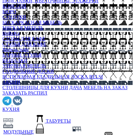
ПОДСТАВКИ, ЦВЕТОЧНИЦЫ, ЭТАЖЕРКИ
КОНСОЛИ
БЮРО
СУНДУКИ
БЕСКАРКАСНАЯ МЕБЕЛЬ
МЯГКАЯ МЕБЕЛЬ
HoReKa
СТОЛЫ ДЛЯ КАФЕ
СТУЛЬЯ ДЛЯ КАФЕ
Мебель лофт
БАРНЫЕ СТУЛЬЯ
ВЕШАЛКИ
УЛИЧНАЯ МЕБЕЛЬ
ГЛАДИЛЬНЫЕ ДОСКИ
ВСТРОЕННАЯ ГЛАДИЛЬНАЯ ДОСКА BELSI
АКЦИИ
СТОЛЕШНИЦЫ ДЛЯ КУХНИ
ДАЧА
МЕБЕЛЬ НА ЗАКАЗ
ЗАКАЗАТЬ РАСПИЛ
КУХНЯ
ТАБУРЕТЫ
МОДУЛЬНЫЕ