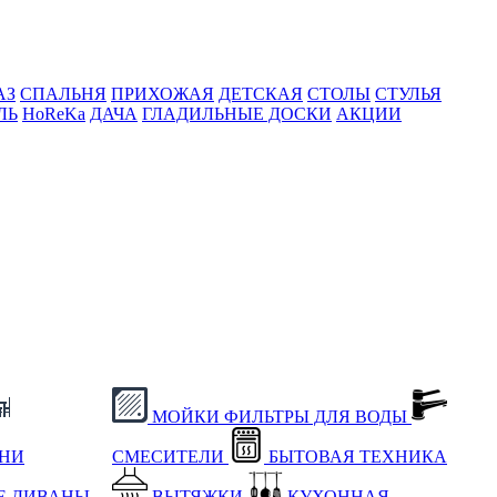
АЗ
СПАЛЬНЯ
ПРИХОЖАЯ
ДЕТСКАЯ
СТОЛЫ
СТУЛЬЯ
ЛЬ
HoReKa
ДАЧА
ГЛАДИЛЬНЫЕ ДОСКИ
АКЦИИ
МОЙКИ
ФИЛЬТРЫ ДЛЯ ВОДЫ
ХНИ
СМЕСИТЕЛИ
БЫТОВАЯ ТЕХНИКА
Е
ДИВАНЫ
ВЫТЯЖКИ
КУХОННАЯ