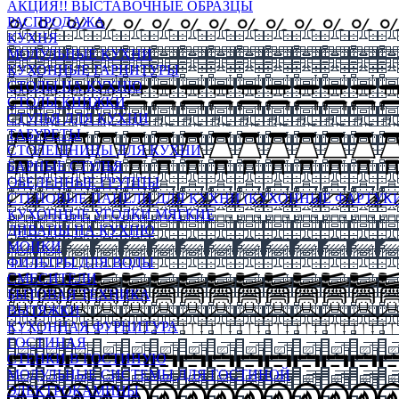
АКЦИЯ!! ВЫСТАВОЧНЫЕ ОБРАЗЦЫ
РАСПРОДАЖА
КУХНЯ
МОДУЛЬНЫЕ КУХНИ
КУХОННЫЕ ГАРНИТУРЫ
СТОЛЫ НА КУХНЮ
СТОЛЫ КНИЖКИ
СТУЛЬЯ ДЛЯ КУХНИ
ТАБУРЕТЫ
СТОЛЕШНИЦЫ ДЛЯ КУХНИ
БАРНЫЕ СТУЛЬЯ
ОБЕДЕННЫЕ ГРУППЫ
СТЕНОВЫЕ ПАНЕЛИ ДЛЯ КУХНИ (КУХОННЫЕ ФАРТУКИ
КУХОННЫЕ УГОЛКИ МЯГКИЕ
ДИВАНЫ НА КУХНЮ
МОЙКИ
ФИЛЬТРЫ ДЛЯ ВОДЫ
СМЕСИТЕЛИ
БЫТОВАЯ ТЕХНИКА
ВЫТЯЖКИ
КУХОННАЯ ФУРНИТУРА
ГОСТИНАЯ
СТЕНКИ В ГОСТИНУЮ
МОДУЛЬНЫЕ СИСТЕМЫ ДЛЯ ГОСТИНОЙ
ЭЛЕКТРОКАМИНЫ