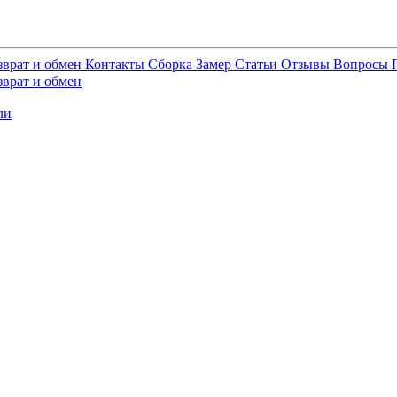
зврат и обмен
Контакты
Сборка
Замер
Статьи
Отзывы
Вопросы
зврат и обмен
ли