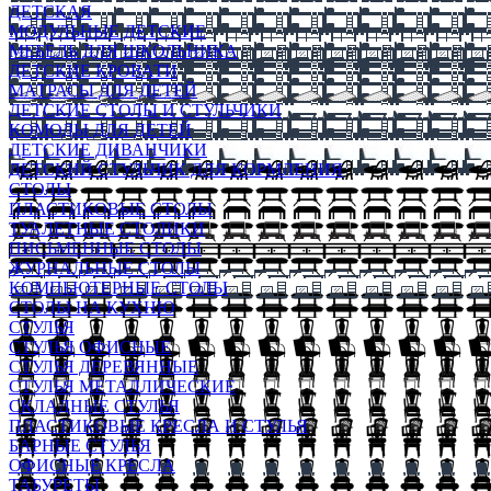
ДЕТСКАЯ
МОДУЛЬНЫЕ ДЕТСКИЕ
МЕБЕЛЬ ДЛЯ ШКОЛЬНИКА
ДЕТСКИЕ КРОВАТИ
МАТРАСЫ ДЛЯ ДЕТЕЙ
ДЕТСКИЕ СТОЛЫ И СТУЛЬЧИКИ
КОМОДЫ ДЛЯ ДЕТЕЙ
ДЕТСКИЕ ДИВАНЧИКИ
ДЕТСКИЙ СТУЛЬЧИК ДЛЯ КОРМЛЕНИЯ
СТОЛЫ
ПЛАСТИКОВЫЕ СТОЛЫ
ТУАЛЕТНЫЕ СТОЛИКИ
ПИСЬМЕННЫЕ СТОЛЫ
ЖУРНАЛЬНЫЕ СТОЛЫ
КОМПЬЮТЕРНЫЕ СТОЛЫ
СТОЛЫ НА КУХНЮ
СТУЛЬЯ
СТУЛЬЯ ОФИСНЫЕ
СТУЛЬЯ ДЕРЕВЯННЫЕ
СТУЛЬЯ МЕТАЛЛИЧЕСКИЕ
СКЛАДНЫЕ СТУЛЬЯ
ПЛАСТИКОВЫЕ КРЕСЛА И СТУЛЬЯ
БАРНЫЕ СТУЛЬЯ
ОФИСНЫЕ КРЕСЛА
ТАБУРЕТЫ