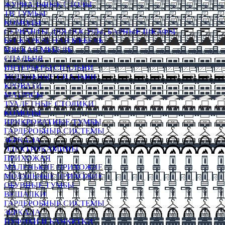
ЖУРНАЛЬНЫЕ СТОЛЫ
ТВ ТУМБЫ
КОМОДЫ
СЕРВАНТЫ ДЛЯ ПОСУДЫ, БАРНЫЕ ШКАФЫ
БЕСКАРКАСНАЯ МЕБЕЛЬ
МЯГКАЯ МЕБЕЛЬ
СПАЛЬНЯ
ИНТЕРЬЕРЫ СПАЛЬНИ
МОДУЛЬНЫЕ СПАЛЬНИ
КРОВАТИ
МАТРАСЫ
ТУАЛЕТНЫЕ СТОЛИКИ
КОМОДЫ
ПРИКРОВАТНЫЕ ТУМБЫ
ГАРДЕРОБНЫЕ СИСТЕМЫ
ЗЕРКАЛА
ЭЛЕКТРОКАМИНЫ
ПРИХОЖАЯ
МАЛЕНЬКИЕ ПРИХОЖИЕ
МОДУЛЬНЫЕ ПРИХОЖИЕ
ОБУВНЫЕ ТУМБЫ
ВЕШАЛКИ
ГАРДЕРОБНЫЕ СИСТЕМЫ
ЗЕРКАЛА
ПУФИКИ И БАНКЕТКИ