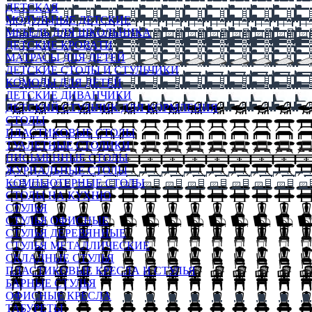
ДЕТСКАЯ
МОДУЛЬНЫЕ ДЕТСКИЕ
МЕБЕЛЬ ДЛЯ ШКОЛЬНИКА
ДЕТСКИЕ КРОВАТИ
МАТРАСЫ ДЛЯ ДЕТЕЙ
ДЕТСКИЕ СТОЛЫ И СТУЛЬЧИКИ
КОМОДЫ ДЛЯ ДЕТЕЙ
ДЕТСКИЕ ДИВАНЧИКИ
ДЕТСКИЙ СТУЛЬЧИК ДЛЯ КОРМЛЕНИЯ
СТОЛЫ
ПЛАСТИКОВЫЕ СТОЛЫ
ТУАЛЕТНЫЕ СТОЛИКИ
ПИСЬМЕННЫЕ СТОЛЫ
ЖУРНАЛЬНЫЕ СТОЛЫ
КОМПЬЮТЕРНЫЕ СТОЛЫ
СТОЛЫ НА КУХНЮ
СТУЛЬЯ
СТУЛЬЯ ОФИСНЫЕ
СТУЛЬЯ ДЕРЕВЯННЫЕ
СТУЛЬЯ МЕТАЛЛИЧЕСКИЕ
СКЛАДНЫЕ СТУЛЬЯ
ПЛАСТИКОВЫЕ КРЕСЛА И СТУЛЬЯ
БАРНЫЕ СТУЛЬЯ
ОФИСНЫЕ КРЕСЛА
ТАБУРЕТЫ