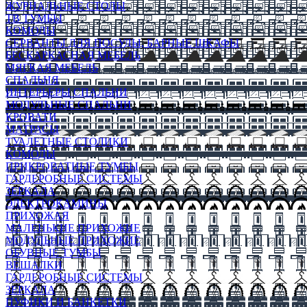
ЖУРНАЛЬНЫЕ СТОЛЫ
ТВ ТУМБЫ
КОМОДЫ
СЕРВАНТЫ ДЛЯ ПОСУДЫ, БАРНЫЕ ШКАФЫ
БЕСКАРКАСНАЯ МЕБЕЛЬ
МЯГКАЯ МЕБЕЛЬ
СПАЛЬНЯ
ИНТЕРЬЕРЫ СПАЛЬНИ
МОДУЛЬНЫЕ СПАЛЬНИ
КРОВАТИ
МАТРАСЫ
ТУАЛЕТНЫЕ СТОЛИКИ
КОМОДЫ
ПРИКРОВАТНЫЕ ТУМБЫ
ГАРДЕРОБНЫЕ СИСТЕМЫ
ЗЕРКАЛА
ЭЛЕКТРОКАМИНЫ
ПРИХОЖАЯ
МАЛЕНЬКИЕ ПРИХОЖИЕ
МОДУЛЬНЫЕ ПРИХОЖИЕ
ОБУВНЫЕ ТУМБЫ
ВЕШАЛКИ
ГАРДЕРОБНЫЕ СИСТЕМЫ
ЗЕРКАЛА
ПУФИКИ И БАНКЕТКИ