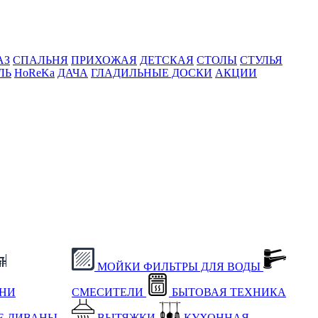
АЗ
СПАЛЬНЯ
ПРИХОЖАЯ
ДЕТСКАЯ
СТОЛЫ
СТУЛЬЯ
ЛЬ
HoReKa
ДАЧА
ГЛАДИЛЬНЫЕ ДОСКИ
АКЦИИ
МОЙКИ
ФИЛЬТРЫ ДЛЯ ВОДЫ
ХНИ
СМЕСИТЕЛИ
БЫТОВАЯ ТЕХНИКА
Е
ДИВАНЫ
ВЫТЯЖКИ
КУХОННАЯ