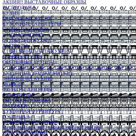
АКЦИЯ!! ВЫСТАВОЧНЫЕ ОБРАЗЦЫ
РАСПРОДАЖА
КУХНЯ
МОДУЛЬНЫЕ КУХНИ
КУХОННЫЕ ГАРНИТУРЫ
СТОЛЫ НА КУХНЮ
СТОЛЫ КНИЖКИ
СТУЛЬЯ ДЛЯ КУХНИ
ТАБУРЕТЫ
СТОЛЕШНИЦЫ ДЛЯ КУХНИ
БАРНЫЕ СТУЛЬЯ
ОБЕДЕННЫЕ ГРУППЫ
СТЕНОВЫЕ ПАНЕЛИ ДЛЯ КУХНИ (КУХОННЫЕ ФАРТУКИ
КУХОННЫЕ УГОЛКИ МЯГКИЕ
ДИВАНЫ НА КУХНЮ
МОЙКИ
ФИЛЬТРЫ ДЛЯ ВОДЫ
СМЕСИТЕЛИ
БЫТОВАЯ ТЕХНИКА
ВЫТЯЖКИ
КУХОННАЯ ФУРНИТУРА
ГОСТИНАЯ
СТЕНКИ В ГОСТИНУЮ
МОДУЛЬНЫЕ СИСТЕМЫ ДЛЯ ГОСТИНОЙ
ЭЛЕКТРОКАМИНЫ