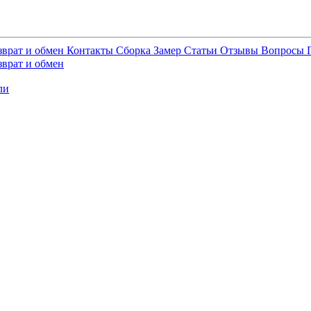
зврат и обмен
Контакты
Сборка
Замер
Статьи
Отзывы
Вопросы
зврат и обмен
ли