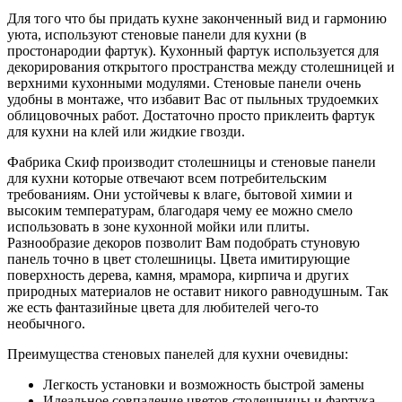
Для того что бы придать кухне законченный вид и гармонию
уюта, используют стеновые панели для кухни (в
простонародии фартук). Кухонный фартук используется для
декорирования открытого пространства между столешницей и
верхними кухонными модулями. Стеновые панели очень
удобны в монтаже, что избавит Вас от пыльных трудоемких
облицовочных работ. Достаточно просто приклеить фартук
для кухни на клей или жидкие гвозди.
Фабрика Скиф производит столешницы и стеновые панели
для кухни которые отвечают всем потребительским
требованиям. Они устойчевы к влаге, бытовой химии и
высоким температурам, благодаря чему ее можно смело
использовать в зоне кухонной мойки или плиты.
Разнообразие декоров позволит Вам подобрать стуновую
панель точно в цвет столешницы. Цвета имитирующие
поверхность дерева, камня, мрамора, кирпича и других
природных материалов не оставит никого равнодушным. Так
же есть фантазийные цвета для любителей чего-то
необычного.
Преимущества стеновых панелей для кухни очевидны:
Легкость установки и возможность быстрой замены
Идеальное совпадение цветов столешницы и фартука