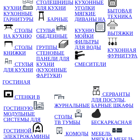
СТОЛЕШНИЦЫ
КУХОННЫЕ
КУХНИ
ДЛЯ КУХНИ
УГОЛКИ
БЫТОВАЯ
КУХОННЫЕ
МЯГКИЕ
ТЕХНИКА
ГАРНИТУРЫ
БАРНЫЕ
ДИВАНЫ НА
СТОЛЫ
СТУЛЬЯ
КУХНЮ
ВЫТЯЖКИ
НА КУХНЮ
ОБЕДЕННЫЕ
МОЙКИ
ФИЛЬТРЫ
СТОЛЫ
ГРУППЫ
ДЛЯ ВОДЫ
КУХОННАЯ
КНИЖКИ
СТЕНОВЫЕ
ФУРНИТУРА
ПАНЕЛИ ДЛЯ
СТУЛЬЯ
КУХНИ
СМЕСИТЕЛИ
ДЛЯ КУХНИ
(КУХОННЫЕ
ФАРТУКИ)
ГОСТИНАЯ
СЕРВАНТЫ
СТЕНКИ В
ДЛЯ ПОСУДЫ,
ЖУРНАЛЬНЫЕ
БАРНЫЕ ШКАФЫ
ГОСТИНУЮ
МОДУЛЬНЫЕ
СТОЛЫ
СИСТЕМЫ ДЛЯ
ТВ ТУМБЫ
БЕСКАРКАСНАЯ
ГОСТИНОЙ
КОМОДЫ
МЕБЕЛЬ
ЭЛЕКТРОКАМИНЫ
МЯГКАЯ МЕБЕЛЬ