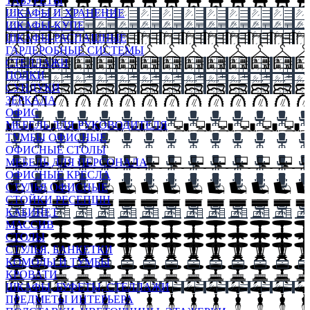
ТАБУРЕТЫ
ШКАФЫ И ХРАНЕНИЕ
ШКАФЫ-КУПЕ
ШКАФЫ-РАСПАШНЫЕ
ГАРДЕРОБНЫЕ СИСТЕМЫ
СТЕЛЛАЖИ
ПОЛКИ
СУНДУКИ
ЗЕРКАЛА
ОФИС
МЕБЕЛЬ ДЛЯ РУКОВОДИТЕЛЯ
ТУМБЫ ОФИСНЫЕ
ОФИСНЫЕ СТОЛЫ
МЕБЕЛЬ ДЛЯ ПЕРСОНАЛА
ОФИСНЫЕ КРЕСЛА
СТУЛЬЯ ОФИСНЫЕ
СТОЙКИ РЕСЕПШН
КАБИНЕТ
МАССИВ
СТОЛЫ
СТУЛЬЯ, БАНКЕТКИ
КОМОДЫ И ТУМБЫ
КРОВАТИ
ШКАФЫ, БУФЕТЫ, СТЕЛЛАЖИ
ПРЕДМЕТЫ ИНТЕРЬЕРА