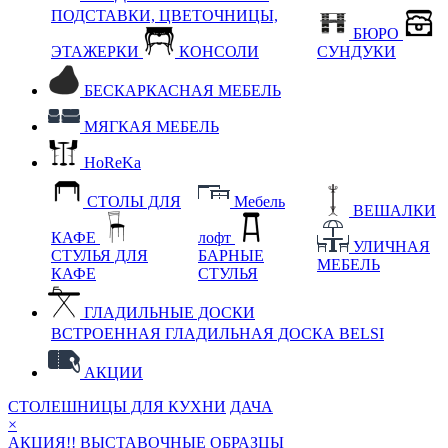
ПОДСТАВКИ, ЦВЕТОЧНИЦЫ,
БЮРО
ЭТАЖЕРКИ
КОНСОЛИ
СУНДУКИ
БЕСКАРКАСНАЯ МЕБЕЛЬ
МЯГКАЯ МЕБЕЛЬ
HoReKa
СТОЛЫ ДЛЯ
Мебель
ВЕШАЛКИ
КАФЕ
лофт
УЛИЧНАЯ
СТУЛЬЯ ДЛЯ
БАРНЫЕ
МЕБЕЛЬ
КАФЕ
СТУЛЬЯ
ГЛАДИЛЬНЫЕ ДОСКИ
ВСТРОЕННАЯ ГЛАДИЛЬНАЯ ДОСКА BELSI
АКЦИИ
СТОЛЕШНИЦЫ ДЛЯ КУХНИ
ДАЧА
×
АКЦИЯ!! ВЫСТАВОЧНЫЕ ОБРАЗЦЫ