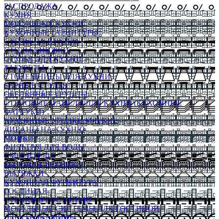
РАСПРОДАЖА
КУХНЯ
МОДУЛЬНЫЕ КУХНИ
КУХОННЫЕ ГАРНИТУРЫ
СТОЛЫ НА КУХНЮ
СТОЛЫ КНИЖКИ
СТУЛЬЯ ДЛЯ КУХНИ
ТАБУРЕТЫ
СТОЛЕШНИЦЫ ДЛЯ КУХНИ
БАРНЫЕ СТУЛЬЯ
ОБЕДЕННЫЕ ГРУППЫ
СТЕНОВЫЕ ПАНЕЛИ ДЛЯ КУХНИ (КУХОННЫЕ
ФАРТУКИ)
КУХОННЫЕ УГОЛКИ МЯГКИЕ
ДИВАНЫ НА КУХНЮ
МОЙКИ
ФИЛЬТРЫ ДЛЯ ВОДЫ
СМЕСИТЕЛИ
БЫТОВАЯ ТЕХНИКА
ВЫТЯЖКИ
КУХОННАЯ ФУРНИТУРА
ГОСТИНАЯ
СТЕНКИ В ГОСТИНУЮ
МОДУЛЬНЫЕ СИСТЕМЫ ДЛЯ ГОСТИНОЙ
ЭЛЕКТРОКАМИНЫ