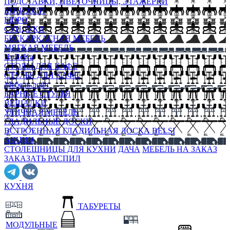
ПОДСТАВКИ, ЦВЕТОЧНИЦЫ, ЭТАЖЕРКИ
КОНСОЛИ
БЮРО
СУНДУКИ
БЕСКАРКАСНАЯ МЕБЕЛЬ
МЯГКАЯ МЕБЕЛЬ
HoReKa
СТОЛЫ ДЛЯ КАФЕ
СТУЛЬЯ ДЛЯ КАФЕ
Мебель лофт
БАРНЫЕ СТУЛЬЯ
ВЕШАЛКИ
УЛИЧНАЯ МЕБЕЛЬ
ГЛАДИЛЬНЫЕ ДОСКИ
ВСТРОЕННАЯ ГЛАДИЛЬНАЯ ДОСКА BELSI
АКЦИИ
СТОЛЕШНИЦЫ ДЛЯ КУХНИ
ДАЧА
МЕБЕЛЬ НА ЗАКАЗ
ЗАКАЗАТЬ РАСПИЛ
КУХНЯ
ТАБУРЕТЫ
МОДУЛЬНЫЕ