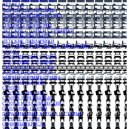
ДЕТСКАЯ
МОДУЛЬНЫЕ ДЕТСКИЕ
МЕБЕЛЬ ДЛЯ ШКОЛЬНИКА
ДЕТСКИЕ КРОВАТИ
МАТРАСЫ ДЛЯ ДЕТЕЙ
ДЕТСКИЕ СТОЛЫ И СТУЛЬЧИКИ
КОМОДЫ ДЛЯ ДЕТЕЙ
ДЕТСКИЕ ДИВАНЧИКИ
ДЕТСКИЙ СТУЛЬЧИК ДЛЯ КОРМЛЕНИЯ
СТОЛЫ
ПЛАСТИКОВЫЕ СТОЛЫ
ТУАЛЕТНЫЕ СТОЛИКИ
ПИСЬМЕННЫЕ СТОЛЫ
ЖУРНАЛЬНЫЕ СТОЛЫ
КОМПЬЮТЕРНЫЕ СТОЛЫ
СТОЛЫ НА КУХНЮ
СТУЛЬЯ
СТУЛЬЯ ОФИСНЫЕ
СТУЛЬЯ ДЕРЕВЯННЫЕ
СТУЛЬЯ МЕТАЛЛИЧЕСКИЕ
СКЛАДНЫЕ СТУЛЬЯ
ПЛАСТИКОВЫЕ КРЕСЛА И СТУЛЬЯ
БАРНЫЕ СТУЛЬЯ
ОФИСНЫЕ КРЕСЛА