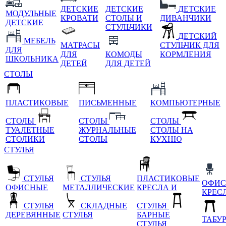
ДЕТСКИЕ
ДЕТСКИЕ
ДЕТСКИЕ
МОДУЛЬНЫЕ
КРОВАТИ
СТОЛЫ И
ДИВАНЧИКИ
ДЕТСКИЕ
СТУЛЬЧИКИ
ДЕТСКИЙ
МЕБЕЛЬ
МАТРАСЫ
СТУЛЬЧИК ДЛЯ
ДЛЯ
ДЛЯ
КОМОДЫ
КОРМЛЕНИЯ
ШКОЛЬНИКА
ДЕТЕЙ
ДЛЯ ДЕТЕЙ
СТОЛЫ
ПЛАСТИКОВЫЕ
ПИСЬМЕННЫЕ
КОМПЬЮТЕРНЫЕ
СТОЛЫ
СТОЛЫ
СТОЛЫ
ТУАЛЕТНЫЕ
ЖУРНАЛЬНЫЕ
СТОЛЫ НА
СТОЛИКИ
СТОЛЫ
КУХНЮ
СТУЛЬЯ
СТУЛЬЯ
СТУЛЬЯ
ПЛАСТИКОВЫЕ
ОФИС
ОФИСНЫЕ
МЕТАЛЛИЧЕСКИЕ
КРЕСЛА И
КРЕС
СТУЛЬЯ
СКЛАДНЫЕ
СТУЛЬЯ
ДЕРЕВЯННЫЕ
СТУЛЬЯ
БАРНЫЕ
ТАБУ
СТУЛЬЯ