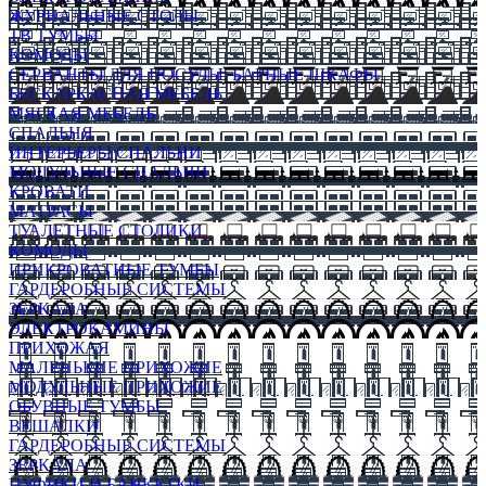
ЖУРНАЛЬНЫЕ СТОЛЫ
ТВ ТУМБЫ
КОМОДЫ
СЕРВАНТЫ ДЛЯ ПОСУДЫ, БАРНЫЕ ШКАФЫ
БЕСКАРКАСНАЯ МЕБЕЛЬ
МЯГКАЯ МЕБЕЛЬ
СПАЛЬНЯ
ИНТЕРЬЕРЫ СПАЛЬНИ
МОДУЛЬНЫЕ СПАЛЬНИ
КРОВАТИ
МАТРАСЫ
ТУАЛЕТНЫЕ СТОЛИКИ
КОМОДЫ
ПРИКРОВАТНЫЕ ТУМБЫ
ГАРДЕРОБНЫЕ СИСТЕМЫ
ЗЕРКАЛА
ЭЛЕКТРОКАМИНЫ
ПРИХОЖАЯ
МАЛЕНЬКИЕ ПРИХОЖИЕ
МОДУЛЬНЫЕ ПРИХОЖИЕ
ОБУВНЫЕ ТУМБЫ
ВЕШАЛКИ
ГАРДЕРОБНЫЕ СИСТЕМЫ
ЗЕРКАЛА
ПУФИКИ И БАНКЕТКИ