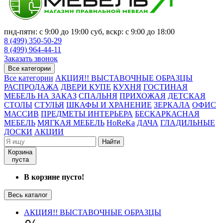
пнд-пятн: с 9:00 до 19:00 суб, вскр: с 9:00 до 18:00
8 (499) 350-50-29
8 (499) 964-44-11
Заказать звонок
Все категории
Все категории
АКЦИЯ!! ВЫСТАВОЧНЫЕ ОБРАЗЦЫ
РАСПРОДАЖА
ДВЕРИ КУПЕ
КУХНЯ
ГОСТИНАЯ
МЕБЕЛЬ НА ЗАКАЗ
СПАЛЬНЯ
ПРИХОЖАЯ
ДЕТСКАЯ
СТОЛЫ
СТУЛЬЯ
ШКАФЫ И ХРАНЕНИЕ
ЗЕРКАЛА
ОФИС
МАССИВ
ПРЕДМЕТЫ ИНТЕРЬЕРА
БЕСКАРКАСНАЯ
МЕБЕЛЬ
МЯГКАЯ МЕБЕЛЬ
HoReKa
ДАЧА
ГЛАДИЛЬНЫЕ
ДОСКИ
АКЦИИ
Найти
Корзина
пуста
В корзине пусто!
Весь каталог
АКЦИЯ!! ВЫСТАВОЧНЫЕ ОБРАЗЦЫ