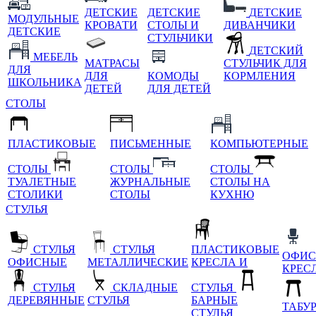
ДЕТСКИЕ
ДЕТСКИЕ
ДЕТСКИЕ
МОДУЛЬНЫЕ
КРОВАТИ
СТОЛЫ И
ДИВАНЧИКИ
ДЕТСКИЕ
СТУЛЬЧИКИ
ДЕТСКИЙ
МЕБЕЛЬ
МАТРАСЫ
СТУЛЬЧИК ДЛЯ
ДЛЯ
ДЛЯ
КОМОДЫ
КОРМЛЕНИЯ
ШКОЛЬНИКА
ДЕТЕЙ
ДЛЯ ДЕТЕЙ
СТОЛЫ
ПЛАСТИКОВЫЕ
ПИСЬМЕННЫЕ
КОМПЬЮТЕРНЫЕ
СТОЛЫ
СТОЛЫ
СТОЛЫ
ТУАЛЕТНЫЕ
ЖУРНАЛЬНЫЕ
СТОЛЫ НА
СТОЛИКИ
СТОЛЫ
КУХНЮ
СТУЛЬЯ
СТУЛЬЯ
СТУЛЬЯ
ПЛАСТИКОВЫЕ
ОФИС
ОФИСНЫЕ
МЕТАЛЛИЧЕСКИЕ
КРЕСЛА И
КРЕС
СТУЛЬЯ
СКЛАДНЫЕ
СТУЛЬЯ
ДЕРЕВЯННЫЕ
СТУЛЬЯ
БАРНЫЕ
ТАБУ
СТУЛЬЯ