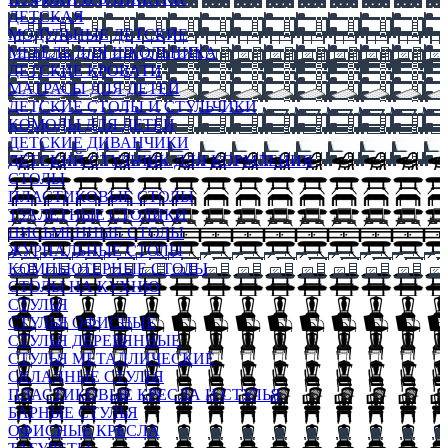
ДЕТСКАЯ
МОДУЛЬНЫЕ ДЕТСКИЕ
МЕБЕЛЬ ДЛЯ ШКОЛЬНИКА
ДЕТСКИЕ КРОВАТИ
МАТРАСЫ ДЛЯ ДЕТЕЙ
ДЕТСКИЕ СТОЛЫ И СТУЛЬЧИКИ
КОМОДЫ ДЛЯ ДЕТЕЙ
ДЕТСКИЕ ДИВАНЧИКИ
ДЕТСКИЙ СТУЛЬЧИК ДЛЯ КОРМЛЕНИЯ
СТОЛЫ
ПЛАСТИКОВЫЕ СТОЛЫ
ТУАЛЕТНЫЕ СТОЛИКИ
ПИСЬМЕННЫЕ СТОЛЫ
ЖУРНАЛЬНЫЕ СТОЛЫ
КОМПЬЮТЕРНЫЕ СТОЛЫ
СТОЛЫ НА КУХНЮ
СТУЛЬЯ
СТУЛЬЯ ОФИСНЫЕ
СТУЛЬЯ ДЕРЕВЯННЫЕ
СТУЛЬЯ МЕТАЛЛИЧЕСКИЕ
СКЛАДНЫЕ СТУЛЬЯ
ПЛАСТИКОВЫЕ КРЕСЛА И СТУЛЬЯ
БАРНЫЕ СТУЛЬЯ
ОФИСНЫЕ КРЕСЛА