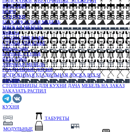
ПОДСТАВКИ, ЦВЕТОЧНИЦЫ, ЭТАЖЕРКИ
КОНСОЛИ
БЮРО
СУНДУКИ
БЕСКАРКАСНАЯ МЕБЕЛЬ
МЯГКАЯ МЕБЕЛЬ
HoReKa
СТОЛЫ ДЛЯ КАФЕ
СТУЛЬЯ ДЛЯ КАФЕ
Мебель лофт
БАРНЫЕ СТУЛЬЯ
ВЕШАЛКИ
УЛИЧНАЯ МЕБЕЛЬ
ГЛАДИЛЬНЫЕ ДОСКИ
ВСТРОЕННАЯ ГЛАДИЛЬНАЯ ДОСКА BELSI
АКЦИИ
СТОЛЕШНИЦЫ ДЛЯ КУХНИ
ДАЧА
МЕБЕЛЬ НА ЗАКАЗ
ЗАКАЗАТЬ РАСПИЛ
КУХНЯ
ТАБУРЕТЫ
МОДУЛЬНЫЕ