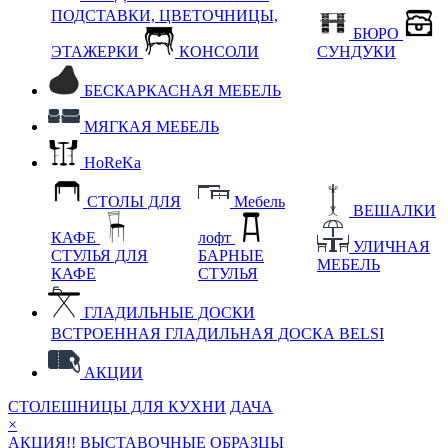
ПОДСТАВКИ, ЦВЕТОЧНИЦЫ,
БЮРО
ЭТАЖЕРКИ
КОНСОЛИ
СУНДУКИ
БЕСКАРКАСНАЯ МЕБЕЛЬ
МЯГКАЯ МЕБЕЛЬ
HoReKa
СТОЛЫ ДЛЯ
Мебель
ВЕШАЛКИ
КАФЕ
лофт
УЛИЧНАЯ
СТУЛЬЯ ДЛЯ
БАРНЫЕ
МЕБЕЛЬ
КАФЕ
СТУЛЬЯ
ГЛАДИЛЬНЫЕ ДОСКИ
ВСТРОЕННАЯ ГЛАДИЛЬНАЯ ДОСКА BELSI
АКЦИИ
СТОЛЕШНИЦЫ ДЛЯ КУХНИ
ДАЧА
×
АКЦИЯ!! ВЫСТАВОЧНЫЕ ОБРАЗЦЫ