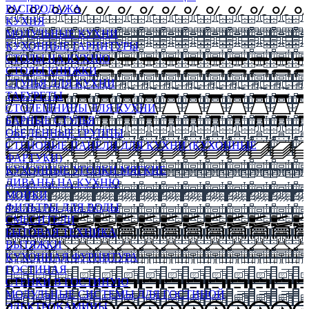
РАСПРОДАЖА
КУХНЯ
МОДУЛЬНЫЕ КУХНИ
КУХОННЫЕ ГАРНИТУРЫ
СТОЛЫ НА КУХНЮ
СТОЛЫ КНИЖКИ
СТУЛЬЯ ДЛЯ КУХНИ
ТАБУРЕТЫ
СТОЛЕШНИЦЫ ДЛЯ КУХНИ
БАРНЫЕ СТУЛЬЯ
ОБЕДЕННЫЕ ГРУППЫ
СТЕНОВЫЕ ПАНЕЛИ ДЛЯ КУХНИ (КУХОННЫЕ
ФАРТУКИ)
КУХОННЫЕ УГОЛКИ МЯГКИЕ
ДИВАНЫ НА КУХНЮ
МОЙКИ
ФИЛЬТРЫ ДЛЯ ВОДЫ
СМЕСИТЕЛИ
БЫТОВАЯ ТЕХНИКА
ВЫТЯЖКИ
КУХОННАЯ ФУРНИТУРА
ГОСТИНАЯ
СТЕНКИ В ГОСТИНУЮ
МОДУЛЬНЫЕ СИСТЕМЫ ДЛЯ ГОСТИНОЙ
ЭЛЕКТРОКАМИНЫ