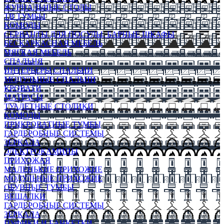
ЖУРНАЛЬНЫЕ СТОЛЫ
ТВ ТУМБЫ
КОМОДЫ
СЕРВАНТЫ ДЛЯ ПОСУДЫ, БАРНЫЕ ШКАФЫ
БЕСКАРКАСНАЯ МЕБЕЛЬ
МЯГКАЯ МЕБЕЛЬ
СПАЛЬНЯ
ИНТЕРЬЕРЫ СПАЛЬНИ
МОДУЛЬНЫЕ СПАЛЬНИ
КРОВАТИ
МАТРАСЫ
ТУАЛЕТНЫЕ СТОЛИКИ
КОМОДЫ
ПРИКРОВАТНЫЕ ТУМБЫ
ГАРДЕРОБНЫЕ СИСТЕМЫ
ЗЕРКАЛА
ЭЛЕКТРОКАМИНЫ
ПРИХОЖАЯ
МАЛЕНЬКИЕ ПРИХОЖИЕ
МОДУЛЬНЫЕ ПРИХОЖИЕ
ОБУВНЫЕ ТУМБЫ
ВЕШАЛКИ
ГАРДЕРОБНЫЕ СИСТЕМЫ
ЗЕРКАЛА
ПУФИКИ И БАНКЕТКИ