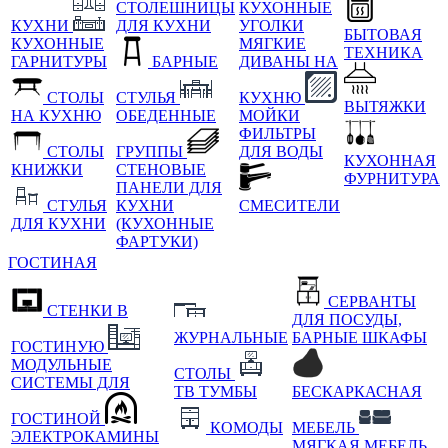
СТОЛЕШНИЦЫ
КУХОННЫЕ
КУХНИ
ДЛЯ КУХНИ
УГОЛКИ
БЫТОВАЯ
КУХОННЫЕ
МЯГКИЕ
ТЕХНИКА
ГАРНИТУРЫ
БАРНЫЕ
ДИВАНЫ НА
СТОЛЫ
СТУЛЬЯ
КУХНЮ
ВЫТЯЖКИ
НА КУХНЮ
ОБЕДЕННЫЕ
МОЙКИ
ФИЛЬТРЫ
СТОЛЫ
ГРУППЫ
ДЛЯ ВОДЫ
КУХОННАЯ
КНИЖКИ
СТЕНОВЫЕ
ФУРНИТУРА
ПАНЕЛИ ДЛЯ
СТУЛЬЯ
КУХНИ
СМЕСИТЕЛИ
ДЛЯ КУХНИ
(КУХОННЫЕ
ФАРТУКИ)
ГОСТИНАЯ
СЕРВАНТЫ
СТЕНКИ В
ДЛЯ ПОСУДЫ,
ЖУРНАЛЬНЫЕ
БАРНЫЕ ШКАФЫ
ГОСТИНУЮ
МОДУЛЬНЫЕ
СТОЛЫ
СИСТЕМЫ ДЛЯ
ТВ ТУМБЫ
БЕСКАРКАСНАЯ
ГОСТИНОЙ
КОМОДЫ
МЕБЕЛЬ
ЭЛЕКТРОКАМИНЫ
МЯГКАЯ МЕБЕЛЬ