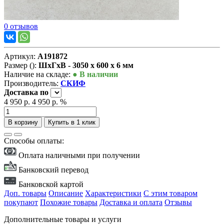
0 отзывов
Артикул:
А191872
Размер ():
ШxГxВ - 3050 x 600 x 6 мм
Наличие на складе:
● В наличии
Производитель:
СКИФ
Доставка
по
4 950 р.
4 950 р.
%
В корзину
Купить в 1 клик
Способы оплаты:
Оплата наличными при получении
Банковский перевод
Банковской картой
Доп. товары
Описание
Характеристики
С этим товаром
покупают
Похожие товары
Доставка и оплата
Отзывы
Дополнительные товары и услуги