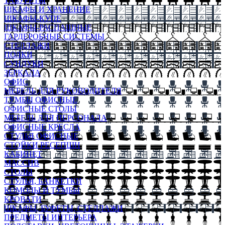
ТАБУРЕТЫ
ШКАФЫ И ХРАНЕНИЕ
ШКАФЫ-КУПЕ
ШКАФЫ-РАСПАШНЫЕ
ГАРДЕРОБНЫЕ СИСТЕМЫ
СТЕЛЛАЖИ
ПОЛКИ
СУНДУКИ
ЗЕРКАЛА
ОФИС
МЕБЕЛЬ ДЛЯ РУКОВОДИТЕЛЯ
ТУМБЫ ОФИСНЫЕ
ОФИСНЫЕ СТОЛЫ
МЕБЕЛЬ ДЛЯ ПЕРСОНАЛА
ОФИСНЫЕ КРЕСЛА
СТУЛЬЯ ОФИСНЫЕ
СТОЙКИ РЕСЕПШН
КАБИНЕТ
МАССИВ
СТОЛЫ
СТУЛЬЯ, БАНКЕТКИ
КОМОДЫ И ТУМБЫ
КРОВАТИ
ШКАФЫ, БУФЕТЫ, СТЕЛЛАЖИ
ПРЕДМЕТЫ ИНТЕРЬЕРА