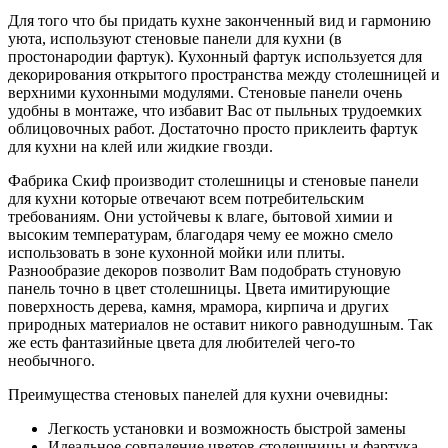
Для того что бы придать кухне законченный вид и гармонию
уюта, используют стеновые панели для кухни (в
простонародии фартук). Кухонный фартук используется для
декорирования открытого пространства между столешницей и
верхними кухонными модулями. Стеновые панели очень
удобны в монтаже, что избавит Вас от пыльных трудоемких
облицовочных работ. Достаточно просто приклеить фартук
для кухни на клей или жидкие гвозди.
Фабрика Скиф производит столешницы и стеновые панели
для кухни которые отвечают всем потребительским
требованиям. Они устойчевы к влаге, бытовой химии и
высоким температурам, благодаря чему ее можно смело
использовать в зоне кухонной мойки или плиты.
Разнообразие декоров позволит Вам подобрать стуновую
панель точно в цвет столешницы. Цвета имитирующие
поверхность дерева, камня, мрамора, кирпича и других
природных материалов не оставит никого равнодушным. Так
же есть фантазийные цвета для любителей чего-то
необычного.
Преимущества стеновых панелей для кухни очевидны:
Легкость установки и возможность быстрой замены
Идеальное совпадение цветов столешницы и фартука