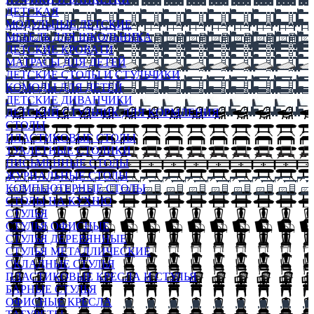
ДЕТСКАЯ
МОДУЛЬНЫЕ ДЕТСКИЕ
МЕБЕЛЬ ДЛЯ ШКОЛЬНИКА
ДЕТСКИЕ КРОВАТИ
МАТРАСЫ ДЛЯ ДЕТЕЙ
ДЕТСКИЕ СТОЛЫ И СТУЛЬЧИКИ
КОМОДЫ ДЛЯ ДЕТЕЙ
ДЕТСКИЕ ДИВАНЧИКИ
ДЕТСКИЙ СТУЛЬЧИК ДЛЯ КОРМЛЕНИЯ
СТОЛЫ
ПЛАСТИКОВЫЕ СТОЛЫ
ТУАЛЕТНЫЕ СТОЛИКИ
ПИСЬМЕННЫЕ СТОЛЫ
ЖУРНАЛЬНЫЕ СТОЛЫ
КОМПЬЮТЕРНЫЕ СТОЛЫ
СТОЛЫ НА КУХНЮ
СТУЛЬЯ
СТУЛЬЯ ОФИСНЫЕ
СТУЛЬЯ ДЕРЕВЯННЫЕ
СТУЛЬЯ МЕТАЛЛИЧЕСКИЕ
СКЛАДНЫЕ СТУЛЬЯ
ПЛАСТИКОВЫЕ КРЕСЛА И СТУЛЬЯ
БАРНЫЕ СТУЛЬЯ
ОФИСНЫЕ КРЕСЛА