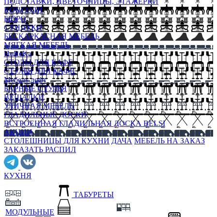
ПОДСТАВКИ, ЦВЕТОЧНИЦЫ, ЭТАЖЕРКИ
КОНСОЛИ
БЮРО
СУНДУКИ
БЕСКАРКАСНАЯ МЕБЕЛЬ
МЯГКАЯ МЕБЕЛЬ
HoReKa
СТОЛЫ ДЛЯ КАФЕ
СТУЛЬЯ ДЛЯ КАФЕ
Мебель лофт
БАРНЫЕ СТУЛЬЯ
ВЕШАЛКИ
УЛИЧНАЯ МЕБЕЛЬ
ГЛАДИЛЬНЫЕ ДОСКИ
ВСТРОЕННАЯ ГЛАДИЛЬНАЯ ДОСКА BELSI
АКЦИИ
СТОЛЕШНИЦЫ ДЛЯ КУХНИ
ДАЧА
МЕБЕЛЬ НА ЗАКАЗ
ЗАКАЗАТЬ РАСПИЛ
КУХНЯ
ТАБУРЕТЫ
МОДУЛЬНЫЕ