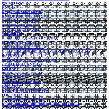
РАСПРОДАЖА
КУХНЯ
МОДУЛЬНЫЕ КУХНИ
КУХОННЫЕ ГАРНИТУРЫ
СТОЛЫ НА КУХНЮ
СТОЛЫ КНИЖКИ
СТУЛЬЯ ДЛЯ КУХНИ
ТАБУРЕТЫ
СТОЛЕШНИЦЫ ДЛЯ КУХНИ
БАРНЫЕ СТУЛЬЯ
ОБЕДЕННЫЕ ГРУППЫ
СТЕНОВЫЕ ПАНЕЛИ ДЛЯ КУХНИ (КУХОННЫЕ
ФАРТУКИ)
КУХОННЫЕ УГОЛКИ МЯГКИЕ
ДИВАНЫ НА КУХНЮ
МОЙКИ
ФИЛЬТРЫ ДЛЯ ВОДЫ
СМЕСИТЕЛИ
БЫТОВАЯ ТЕХНИКА
ВЫТЯЖКИ
КУХОННАЯ ФУРНИТУРА
ГОСТИНАЯ
СТЕНКИ В ГОСТИНУЮ
МОДУЛЬНЫЕ СИСТЕМЫ ДЛЯ ГОСТИНОЙ
ЭЛЕКТРОКАМИНЫ