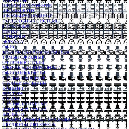
ТАБУРЕТЫ
ШКАФЫ И ХРАНЕНИЕ
ШКАФЫ-КУПЕ
ШКАФЫ-РАСПАШНЫЕ
ГАРДЕРОБНЫЕ СИСТЕМЫ
СТЕЛЛАЖИ
ПОЛКИ
СУНДУКИ
ЗЕРКАЛА
ОФИС
МЕБЕЛЬ ДЛЯ РУКОВОДИТЕЛЯ
ТУМБЫ ОФИСНЫЕ
ОФИСНЫЕ СТОЛЫ
МЕБЕЛЬ ДЛЯ ПЕРСОНАЛА
ОФИСНЫЕ КРЕСЛА
СТУЛЬЯ ОФИСНЫЕ
СТОЙКИ РЕСЕПШН
КАБИНЕТ
МАССИВ
СТОЛЫ
СТУЛЬЯ, БАНКЕТКИ
КОМОДЫ И ТУМБЫ
КРОВАТИ
ШКАФЫ, БУФЕТЫ, СТЕЛЛАЖИ
ПРЕДМЕТЫ ИНТЕРЬЕРА