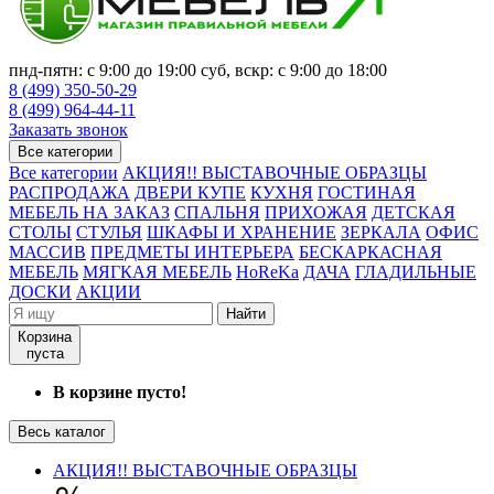
пнд-пятн: с 9:00 до 19:00 суб, вскр: с 9:00 до 18:00
8 (499) 350-50-29
8 (499) 964-44-11
Заказать звонок
Все категории
Все категории
АКЦИЯ!! ВЫСТАВОЧНЫЕ ОБРАЗЦЫ
РАСПРОДАЖА
ДВЕРИ КУПЕ
КУХНЯ
ГОСТИНАЯ
МЕБЕЛЬ НА ЗАКАЗ
СПАЛЬНЯ
ПРИХОЖАЯ
ДЕТСКАЯ
СТОЛЫ
СТУЛЬЯ
ШКАФЫ И ХРАНЕНИЕ
ЗЕРКАЛА
ОФИС
МАССИВ
ПРЕДМЕТЫ ИНТЕРЬЕРА
БЕСКАРКАСНАЯ
МЕБЕЛЬ
МЯГКАЯ МЕБЕЛЬ
HoReKa
ДАЧА
ГЛАДИЛЬНЫЕ
ДОСКИ
АКЦИИ
Найти
Корзина
пуста
В корзине пусто!
Весь каталог
АКЦИЯ!! ВЫСТАВОЧНЫЕ ОБРАЗЦЫ