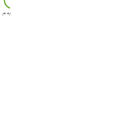
/*
*/