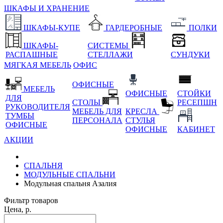
ШКАФЫ И ХРАНЕНИЕ
ШКАФЫ-КУПЕ
ГАРДЕРОБНЫЕ
ПОЛКИ
ШКАФЫ-
СИСТЕМЫ
РАСПАШНЫЕ
СТЕЛЛАЖИ
СУНДУКИ
МЯГКАЯ МЕБЕЛЬ
ОФИС
ОФИСНЫЕ
МЕБЕЛЬ
ОФИСНЫЕ
СТОЙКИ
ДЛЯ
СТОЛЫ
РЕСЕПШН
РУКОВОДИТЕЛЯ
МЕБЕЛЬ ДЛЯ
КРЕСЛА
ТУМБЫ
ПЕРСОНАЛА
СТУЛЬЯ
ОФИСНЫЕ
ОФИСНЫЕ
КАБИНЕТ
АКЦИИ
СПАЛЬНЯ
МОДУЛЬНЫЕ СПАЛЬНИ
Модульная спальня Азалия
Фильтр товаров
Цена, р.