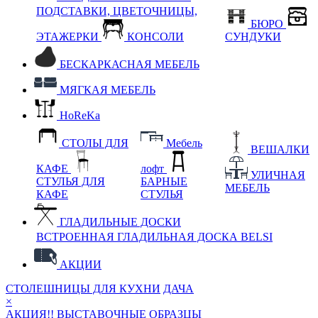
ПОДСТАВКИ, ЦВЕТОЧНИЦЫ,
БЮРО
ЭТАЖЕРКИ
КОНСОЛИ
СУНДУКИ
БЕСКАРКАСНАЯ МЕБЕЛЬ
МЯГКАЯ МЕБЕЛЬ
HoReKa
СТОЛЫ ДЛЯ
Мебель
ВЕШАЛКИ
КАФЕ
лофт
УЛИЧНАЯ
СТУЛЬЯ ДЛЯ
БАРНЫЕ
МЕБЕЛЬ
КАФЕ
СТУЛЬЯ
ГЛАДИЛЬНЫЕ ДОСКИ
ВСТРОЕННАЯ ГЛАДИЛЬНАЯ ДОСКА BELSI
АКЦИИ
СТОЛЕШНИЦЫ ДЛЯ КУХНИ
ДАЧА
×
АКЦИЯ!! ВЫСТАВОЧНЫЕ ОБРАЗЦЫ