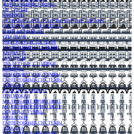
ЖУРНАЛЬНЫЕ СТОЛЫ
ТВ ТУМБЫ
КОМОДЫ
СЕРВАНТЫ ДЛЯ ПОСУДЫ, БАРНЫЕ ШКАФЫ
БЕСКАРКАСНАЯ МЕБЕЛЬ
МЯГКАЯ МЕБЕЛЬ
СПАЛЬНЯ
ИНТЕРЬЕРЫ СПАЛЬНИ
МОДУЛЬНЫЕ СПАЛЬНИ
КРОВАТИ
МАТРАСЫ
ТУАЛЕТНЫЕ СТОЛИКИ
КОМОДЫ
ПРИКРОВАТНЫЕ ТУМБЫ
ГАРДЕРОБНЫЕ СИСТЕМЫ
ЗЕРКАЛА
ЭЛЕКТРОКАМИНЫ
ПРИХОЖАЯ
МАЛЕНЬКИЕ ПРИХОЖИЕ
МОДУЛЬНЫЕ ПРИХОЖИЕ
ОБУВНЫЕ ТУМБЫ
ВЕШАЛКИ
ГАРДЕРОБНЫЕ СИСТЕМЫ
ЗЕРКАЛА
ПУФИКИ И БАНКЕТКИ