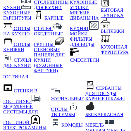
СТОЛЕШНИЦЫ
КУХОННЫЕ
КУХНИ
ДЛЯ КУХНИ
УГОЛКИ
БЫТОВАЯ
КУХОННЫЕ
МЯГКИЕ
ТЕХНИКА
ГАРНИТУРЫ
БАРНЫЕ
ДИВАНЫ НА
СТОЛЫ
СТУЛЬЯ
КУХНЮ
ВЫТЯЖКИ
НА КУХНЮ
ОБЕДЕННЫЕ
МОЙКИ
ФИЛЬТРЫ
СТОЛЫ
ГРУППЫ
ДЛЯ ВОДЫ
КУХОННАЯ
КНИЖКИ
СТЕНОВЫЕ
ФУРНИТУРА
ПАНЕЛИ ДЛЯ
СТУЛЬЯ
КУХНИ
СМЕСИТЕЛИ
ДЛЯ КУХНИ
(КУХОННЫЕ
ФАРТУКИ)
ГОСТИНАЯ
СЕРВАНТЫ
СТЕНКИ В
ДЛЯ ПОСУДЫ,
ЖУРНАЛЬНЫЕ
БАРНЫЕ ШКАФЫ
ГОСТИНУЮ
МОДУЛЬНЫЕ
СТОЛЫ
СИСТЕМЫ ДЛЯ
ТВ ТУМБЫ
БЕСКАРКАСНАЯ
ГОСТИНОЙ
КОМОДЫ
МЕБЕЛЬ
ЭЛЕКТРОКАМИНЫ
МЯГКАЯ МЕБЕЛЬ