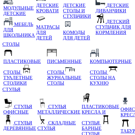
ДЕТСКИЕ
ДЕТСКИЕ
ДЕТСКИЕ
МОДУЛЬНЫЕ
КРОВАТИ
СТОЛЫ И
ДИВАНЧИКИ
ДЕТСКИЕ
СТУЛЬЧИКИ
ДЕТСКИЙ
МЕБЕЛЬ
МАТРАСЫ
СТУЛЬЧИК ДЛЯ
ДЛЯ
ДЛЯ
КОМОДЫ
КОРМЛЕНИЯ
ШКОЛЬНИКА
ДЕТЕЙ
ДЛЯ ДЕТЕЙ
СТОЛЫ
ПЛАСТИКОВЫЕ
ПИСЬМЕННЫЕ
КОМПЬЮТЕРНЫЕ
СТОЛЫ
СТОЛЫ
СТОЛЫ
ТУАЛЕТНЫЕ
ЖУРНАЛЬНЫЕ
СТОЛЫ НА
СТОЛИКИ
СТОЛЫ
КУХНЮ
СТУЛЬЯ
СТУЛЬЯ
СТУЛЬЯ
ПЛАСТИКОВЫЕ
ОФИС
ОФИСНЫЕ
МЕТАЛЛИЧЕСКИЕ
КРЕСЛА И
КРЕС
СТУЛЬЯ
СКЛАДНЫЕ
СТУЛЬЯ
ДЕРЕВЯННЫЕ
СТУЛЬЯ
БАРНЫЕ
ТАБУ
СТУЛЬЯ