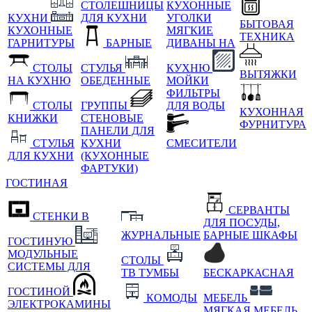
СТОЛЕШНИЦЫ
КУХОННЫЕ
КУХНИ
ДЛЯ КУХНИ
УГОЛКИ
БЫТОВАЯ
КУХОННЫЕ
МЯГКИЕ
ТЕХНИКА
ГАРНИТУРЫ
БАРНЫЕ
ДИВАНЫ НА
СТОЛЫ
СТУЛЬЯ
КУХНЮ
ВЫТЯЖКИ
НА КУХНЮ
ОБЕДЕННЫЕ
МОЙКИ
ФИЛЬТРЫ
СТОЛЫ
ГРУППЫ
ДЛЯ ВОДЫ
КУХОННАЯ
КНИЖКИ
СТЕНОВЫЕ
ФУРНИТУРА
ПАНЕЛИ ДЛЯ
СТУЛЬЯ
КУХНИ
СМЕСИТЕЛИ
ДЛЯ КУХНИ
(КУХОННЫЕ
ФАРТУКИ)
ГОСТИНАЯ
СЕРВАНТЫ
СТЕНКИ В
ДЛЯ ПОСУДЫ,
ЖУРНАЛЬНЫЕ
БАРНЫЕ ШКАФЫ
ГОСТИНУЮ
МОДУЛЬНЫЕ
СТОЛЫ
СИСТЕМЫ ДЛЯ
ТВ ТУМБЫ
БЕСКАРКАСНАЯ
ГОСТИНОЙ
КОМОДЫ
МЕБЕЛЬ
ЭЛЕКТРОКАМИНЫ
МЯГКАЯ МЕБЕЛЬ