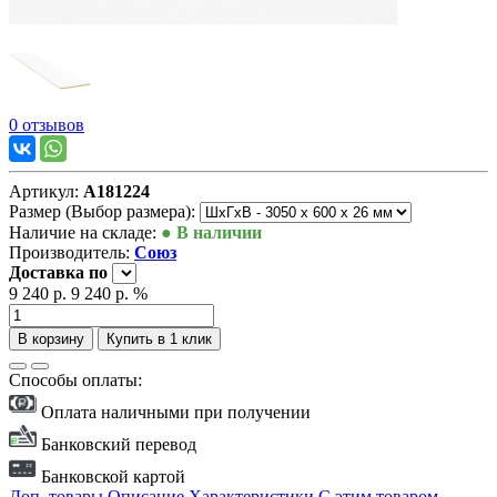
0 отзывов
Артикул:
А181224
Размер (Выбор размера):
Наличие на складе:
● В наличии
Производитель:
Союз
Доставка
по
9 240 р.
9 240 р.
%
В корзину
Купить в 1 клик
Способы оплаты:
Оплата наличными при получении
Банковский перевод
Банковской картой
Доп. товары
Описание
Характеристики
С этим товаром