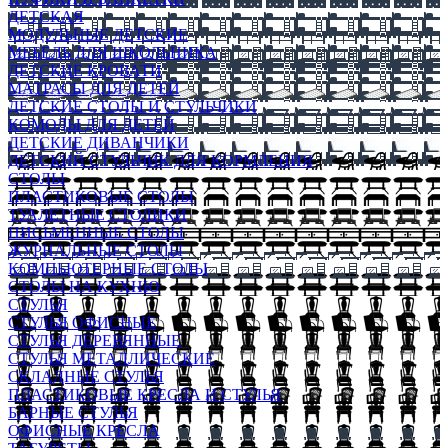
ДЕТСКАЯ
МОДУЛЬНЫЕ ДЕТСКИЕ
МЕБЕЛЬ ДЛЯ ШКОЛЬНИКА
ДЕТСКИЕ КРОВАТИ
МАТРАСЫ ДЛЯ ДЕТЕЙ
ДЕТСКИЕ СТОЛЫ И СТУЛЬЧИКИ
КОМОДЫ ДЛЯ ДЕТЕЙ
ДЕТСКИЕ ДИВАНЧИКИ
ДЕТСКИЙ СТУЛЬЧИК ДЛЯ КОРМЛЕНИЯ
СТОЛЫ
ПЛАСТИКОВЫЕ СТОЛЫ
ТУАЛЕТНЫЕ СТОЛИКИ
ПИСЬМЕННЫЕ СТОЛЫ
ЖУРНАЛЬНЫЕ СТОЛЫ
КОМПЬЮТЕРНЫЕ СТОЛЫ
СТОЛЫ НА КУХНЮ
СТУЛЬЯ
СТУЛЬЯ ОФИСНЫЕ
СТУЛЬЯ ДЕРЕВЯННЫЕ
СТУЛЬЯ МЕТАЛЛИЧЕСКИЕ
СКЛАДНЫЕ СТУЛЬЯ
ПЛАСТИКОВЫЕ КРЕСЛА И СТУЛЬЯ
БАРНЫЕ СТУЛЬЯ
ОФИСНЫЕ КРЕСЛА