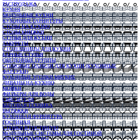
РАСПРОДАЖА
КУХНЯ
МОДУЛЬНЫЕ КУХНИ
КУХОННЫЕ ГАРНИТУРЫ
СТОЛЫ НА КУХНЮ
СТОЛЫ КНИЖКИ
СТУЛЬЯ ДЛЯ КУХНИ
ТАБУРЕТЫ
СТОЛЕШНИЦЫ ДЛЯ КУХНИ
БАРНЫЕ СТУЛЬЯ
ОБЕДЕННЫЕ ГРУППЫ
СТЕНОВЫЕ ПАНЕЛИ ДЛЯ КУХНИ (КУХОННЫЕ
ФАРТУКИ)
КУХОННЫЕ УГОЛКИ МЯГКИЕ
ДИВАНЫ НА КУХНЮ
МОЙКИ
ФИЛЬТРЫ ДЛЯ ВОДЫ
СМЕСИТЕЛИ
БЫТОВАЯ ТЕХНИКА
ВЫТЯЖКИ
КУХОННАЯ ФУРНИТУРА
ГОСТИНАЯ
СТЕНКИ В ГОСТИНУЮ
МОДУЛЬНЫЕ СИСТЕМЫ ДЛЯ ГОСТИНОЙ
ЭЛЕКТРОКАМИНЫ