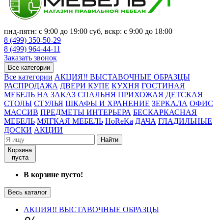
пнд-пятн: с 9:00 до 19:00 суб, вскр: с 9:00 до 18:00
8 (499) 350-50-29
8 (499) 964-44-11
Заказать звонок
Все категории
Все категории
АКЦИЯ!! ВЫСТАВОЧНЫЕ ОБРАЗЦЫ
РАСПРОДАЖА
ДВЕРИ КУПЕ
КУХНЯ
ГОСТИНАЯ
МЕБЕЛЬ НА ЗАКАЗ
СПАЛЬНЯ
ПРИХОЖАЯ
ДЕТСКАЯ
СТОЛЫ
СТУЛЬЯ
ШКАФЫ И ХРАНЕНИЕ
ЗЕРКАЛА
ОФИС
МАССИВ
ПРЕДМЕТЫ ИНТЕРЬЕРА
БЕСКАРКАСНАЯ
МЕБЕЛЬ
МЯГКАЯ МЕБЕЛЬ
HoReKa
ДАЧА
ГЛАДИЛЬНЫЕ
ДОСКИ
АКЦИИ
Найти
Корзина
пуста
В корзине пусто!
Весь каталог
АКЦИЯ!! ВЫСТАВОЧНЫЕ ОБРАЗЦЫ