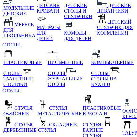
ДЕТСКИЕ
ДЕТСКИЕ
ДЕТСКИЕ
МОДУЛЬНЫЕ
КРОВАТИ
СТОЛЫ И
ДИВАНЧИКИ
ДЕТСКИЕ
СТУЛЬЧИКИ
ДЕТСКИЙ
МЕБЕЛЬ
МАТРАСЫ
СТУЛЬЧИК ДЛЯ
ДЛЯ
ДЛЯ
КОМОДЫ
КОРМЛЕНИЯ
ШКОЛЬНИКА
ДЕТЕЙ
ДЛЯ ДЕТЕЙ
СТОЛЫ
ПЛАСТИКОВЫЕ
ПИСЬМЕННЫЕ
КОМПЬЮТЕРНЫЕ
СТОЛЫ
СТОЛЫ
СТОЛЫ
ТУАЛЕТНЫЕ
ЖУРНАЛЬНЫЕ
СТОЛЫ НА
СТОЛИКИ
СТОЛЫ
КУХНЮ
СТУЛЬЯ
СТУЛЬЯ
СТУЛЬЯ
ПЛАСТИКОВЫЕ
ОФИС
ОФИСНЫЕ
МЕТАЛЛИЧЕСКИЕ
КРЕСЛА И
КРЕС
СТУЛЬЯ
СКЛАДНЫЕ
СТУЛЬЯ
ДЕРЕВЯННЫЕ
СТУЛЬЯ
БАРНЫЕ
ТАБУ
СТУЛЬЯ