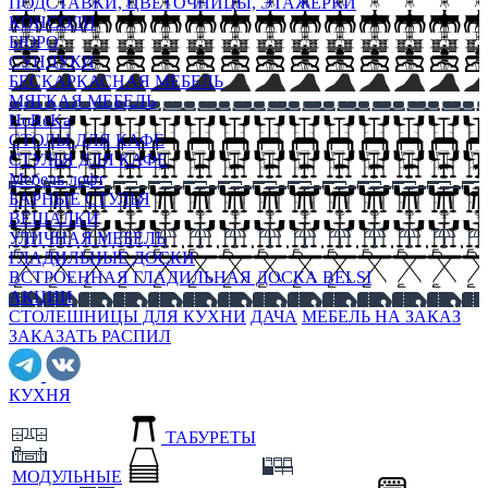
ПОДСТАВКИ, ЦВЕТОЧНИЦЫ, ЭТАЖЕРКИ
КОНСОЛИ
БЮРО
СУНДУКИ
БЕСКАРКАСНАЯ МЕБЕЛЬ
МЯГКАЯ МЕБЕЛЬ
HoReKa
СТОЛЫ ДЛЯ КАФЕ
СТУЛЬЯ ДЛЯ КАФЕ
Мебель лофт
БАРНЫЕ СТУЛЬЯ
ВЕШАЛКИ
УЛИЧНАЯ МЕБЕЛЬ
ГЛАДИЛЬНЫЕ ДОСКИ
ВСТРОЕННАЯ ГЛАДИЛЬНАЯ ДОСКА BELSI
АКЦИИ
СТОЛЕШНИЦЫ ДЛЯ КУХНИ
ДАЧА
МЕБЕЛЬ НА ЗАКАЗ
ЗАКАЗАТЬ РАСПИЛ
КУХНЯ
ТАБУРЕТЫ
МОДУЛЬНЫЕ