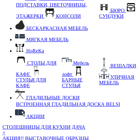
ПОДСТАВКИ, ЦВЕТОЧНИЦЫ,
БЮРО
ЭТАЖЕРКИ
КОНСОЛИ
СУНДУКИ
БЕСКАРКАСНАЯ МЕБЕЛЬ
МЯГКАЯ МЕБЕЛЬ
HoReKa
СТОЛЫ ДЛЯ
Мебель
ВЕШАЛКИ
КАФЕ
лофт
УЛИЧНАЯ
СТУЛЬЯ ДЛЯ
БАРНЫЕ
МЕБЕЛЬ
КАФЕ
СТУЛЬЯ
ГЛАДИЛЬНЫЕ ДОСКИ
ВСТРОЕННАЯ ГЛАДИЛЬНАЯ ДОСКА BELSI
АКЦИИ
СТОЛЕШНИЦЫ ДЛЯ КУХНИ
ДАЧА
×
АКЦИЯ!! ВЫСТАВОЧНЫЕ ОБРАЗЦЫ