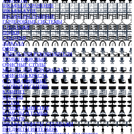
ТАБУРЕТЫ
ШКАФЫ И ХРАНЕНИЕ
ШКАФЫ-КУПЕ
ШКАФЫ-РАСПАШНЫЕ
ГАРДЕРОБНЫЕ СИСТЕМЫ
СТЕЛЛАЖИ
ПОЛКИ
СУНДУКИ
ЗЕРКАЛА
ОФИС
МЕБЕЛЬ ДЛЯ РУКОВОДИТЕЛЯ
ТУМБЫ ОФИСНЫЕ
ОФИСНЫЕ СТОЛЫ
МЕБЕЛЬ ДЛЯ ПЕРСОНАЛА
ОФИСНЫЕ КРЕСЛА
СТУЛЬЯ ОФИСНЫЕ
СТОЙКИ РЕСЕПШН
КАБИНЕТ
МАССИВ
СТОЛЫ
СТУЛЬЯ, БАНКЕТКИ
КОМОДЫ И ТУМБЫ
КРОВАТИ
ШКАФЫ, БУФЕТЫ, СТЕЛЛАЖИ
ПРЕДМЕТЫ ИНТЕРЬЕРА