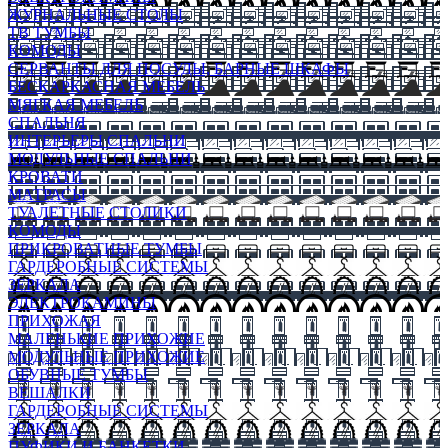
ЖУРНАЛЬНЫЕ СТОЛЫ
ТВ ТУМБЫ
КОМОДЫ
СЕРВАНТЫ ДЛЯ ПОСУДЫ, БАРНЫЕ ШКАФЫ
БЕСКАРКАСНАЯ МЕБЕЛЬ
МЯГКАЯ МЕБЕЛЬ
СПАЛЬНЯ
ИНТЕРЬЕРЫ СПАЛЬНИ
МОДУЛЬНЫЕ СПАЛЬНИ
КРОВАТИ
МАТРАСЫ
ТУАЛЕТНЫЕ СТОЛИКИ
КОМОДЫ
ПРИКРОВАТНЫЕ ТУМБЫ
ГАРДЕРОБНЫЕ СИСТЕМЫ
ЗЕРКАЛА
ЭЛЕКТРОКАМИНЫ
ПРИХОЖАЯ
МАЛЕНЬКИЕ ПРИХОЖИЕ
МОДУЛЬНЫЕ ПРИХОЖИЕ
ОБУВНЫЕ ТУМБЫ
ВЕШАЛКИ
ГАРДЕРОБНЫЕ СИСТЕМЫ
ЗЕРКАЛА
ПУФИКИ И БАНКЕТКИ