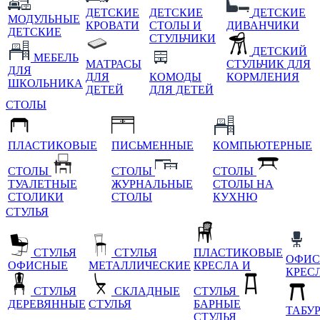
ДЕТСКИЕ
ДЕТСКИЕ
ДЕТСКИЕ
МОДУЛЬНЫЕ
КРОВАТИ
СТОЛЫ И
ДИВАНЧИКИ
ДЕТСКИЕ
СТУЛЬЧИКИ
ДЕТСКИЙ
МЕБЕЛЬ
МАТРАСЫ
СТУЛЬЧИК ДЛЯ
ДЛЯ
ДЛЯ
КОМОДЫ
КОРМЛЕНИЯ
ШКОЛЬНИКА
ДЕТЕЙ
ДЛЯ ДЕТЕЙ
СТОЛЫ
ПЛАСТИКОВЫЕ
ПИСЬМЕННЫЕ
КОМПЬЮТЕРНЫЕ
СТОЛЫ
СТОЛЫ
СТОЛЫ
ТУАЛЕТНЫЕ
ЖУРНАЛЬНЫЕ
СТОЛЫ НА
СТОЛИКИ
СТОЛЫ
КУХНЮ
СТУЛЬЯ
СТУЛЬЯ
СТУЛЬЯ
ПЛАСТИКОВЫЕ
ОФИС
ОФИСНЫЕ
МЕТАЛЛИЧЕСКИЕ
КРЕСЛА И
КРЕС
СТУЛЬЯ
СКЛАДНЫЕ
СТУЛЬЯ
ДЕРЕВЯННЫЕ
СТУЛЬЯ
БАРНЫЕ
ТАБУ
СТУЛЬЯ