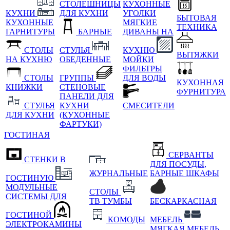
СТОЛЕШНИЦЫ
КУХОННЫЕ
КУХНИ
ДЛЯ КУХНИ
УГОЛКИ
БЫТОВАЯ
КУХОННЫЕ
МЯГКИЕ
ТЕХНИКА
ГАРНИТУРЫ
БАРНЫЕ
ДИВАНЫ НА
СТОЛЫ
СТУЛЬЯ
КУХНЮ
ВЫТЯЖКИ
НА КУХНЮ
ОБЕДЕННЫЕ
МОЙКИ
ФИЛЬТРЫ
СТОЛЫ
ГРУППЫ
ДЛЯ ВОДЫ
КУХОННАЯ
КНИЖКИ
СТЕНОВЫЕ
ФУРНИТУРА
ПАНЕЛИ ДЛЯ
СТУЛЬЯ
КУХНИ
СМЕСИТЕЛИ
ДЛЯ КУХНИ
(КУХОННЫЕ
ФАРТУКИ)
ГОСТИНАЯ
СЕРВАНТЫ
СТЕНКИ В
ДЛЯ ПОСУДЫ,
ЖУРНАЛЬНЫЕ
БАРНЫЕ ШКАФЫ
ГОСТИНУЮ
МОДУЛЬНЫЕ
СТОЛЫ
СИСТЕМЫ ДЛЯ
ТВ ТУМБЫ
БЕСКАРКАСНАЯ
ГОСТИНОЙ
КОМОДЫ
МЕБЕЛЬ
ЭЛЕКТРОКАМИНЫ
МЯГКАЯ МЕБЕЛЬ