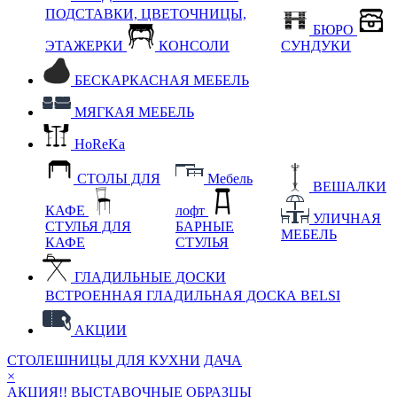
ПОДСТАВКИ, ЦВЕТОЧНИЦЫ,
БЮРО
ЭТАЖЕРКИ
КОНСОЛИ
СУНДУКИ
БЕСКАРКАСНАЯ МЕБЕЛЬ
МЯГКАЯ МЕБЕЛЬ
HoReKa
СТОЛЫ ДЛЯ
Мебель
ВЕШАЛКИ
КАФЕ
лофт
УЛИЧНАЯ
СТУЛЬЯ ДЛЯ
БАРНЫЕ
МЕБЕЛЬ
КАФЕ
СТУЛЬЯ
ГЛАДИЛЬНЫЕ ДОСКИ
ВСТРОЕННАЯ ГЛАДИЛЬНАЯ ДОСКА BELSI
АКЦИИ
СТОЛЕШНИЦЫ ДЛЯ КУХНИ
ДАЧА
×
АКЦИЯ!! ВЫСТАВОЧНЫЕ ОБРАЗЦЫ