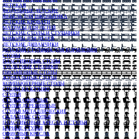
ДЕТСКАЯ
МОДУЛЬНЫЕ ДЕТСКИЕ
МЕБЕЛЬ ДЛЯ ШКОЛЬНИКА
ДЕТСКИЕ КРОВАТИ
МАТРАСЫ ДЛЯ ДЕТЕЙ
ДЕТСКИЕ СТОЛЫ И СТУЛЬЧИКИ
КОМОДЫ ДЛЯ ДЕТЕЙ
ДЕТСКИЕ ДИВАНЧИКИ
ДЕТСКИЙ СТУЛЬЧИК ДЛЯ КОРМЛЕНИЯ
СТОЛЫ
ПЛАСТИКОВЫЕ СТОЛЫ
ТУАЛЕТНЫЕ СТОЛИКИ
ПИСЬМЕННЫЕ СТОЛЫ
ЖУРНАЛЬНЫЕ СТОЛЫ
КОМПЬЮТЕРНЫЕ СТОЛЫ
СТОЛЫ НА КУХНЮ
СТУЛЬЯ
СТУЛЬЯ ОФИСНЫЕ
СТУЛЬЯ ДЕРЕВЯННЫЕ
СТУЛЬЯ МЕТАЛЛИЧЕСКИЕ
СКЛАДНЫЕ СТУЛЬЯ
ПЛАСТИКОВЫЕ КРЕСЛА И СТУЛЬЯ
БАРНЫЕ СТУЛЬЯ
ОФИСНЫЕ КРЕСЛА