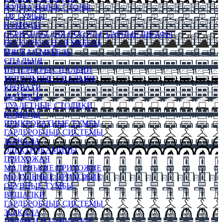
ЖУРНАЛЬНЫЕ СТОЛЫ
ТВ ТУМБЫ
КОМОДЫ
СЕРВАНТЫ ДЛЯ ПОСУДЫ, БАРНЫЕ ШКАФЫ
БЕСКАРКАСНАЯ МЕБЕЛЬ
МЯГКАЯ МЕБЕЛЬ
СПАЛЬНЯ
ИНТЕРЬЕРЫ СПАЛЬНИ
МОДУЛЬНЫЕ СПАЛЬНИ
КРОВАТИ
МАТРАСЫ
ТУАЛЕТНЫЕ СТОЛИКИ
КОМОДЫ
ПРИКРОВАТНЫЕ ТУМБЫ
ГАРДЕРОБНЫЕ СИСТЕМЫ
ЗЕРКАЛА
ЭЛЕКТРОКАМИНЫ
ПРИХОЖАЯ
МАЛЕНЬКИЕ ПРИХОЖИЕ
МОДУЛЬНЫЕ ПРИХОЖИЕ
ОБУВНЫЕ ТУМБЫ
ВЕШАЛКИ
ГАРДЕРОБНЫЕ СИСТЕМЫ
ЗЕРКАЛА
ПУФИКИ И БАНКЕТКИ