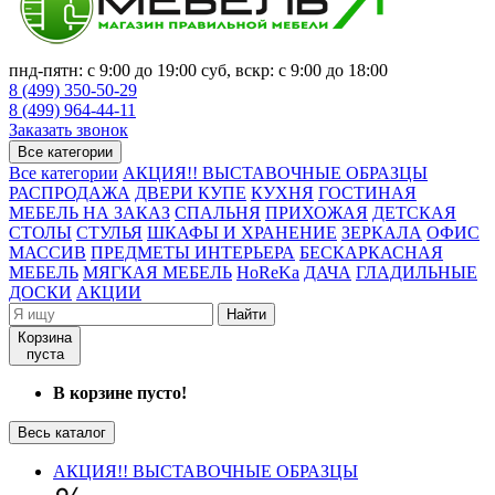
пнд-пятн: с 9:00 до 19:00 суб, вскр: с 9:00 до 18:00
8 (499) 350-50-29
8 (499) 964-44-11
Заказать звонок
Все категории
Все категории
АКЦИЯ!! ВЫСТАВОЧНЫЕ ОБРАЗЦЫ
РАСПРОДАЖА
ДВЕРИ КУПЕ
КУХНЯ
ГОСТИНАЯ
МЕБЕЛЬ НА ЗАКАЗ
СПАЛЬНЯ
ПРИХОЖАЯ
ДЕТСКАЯ
СТОЛЫ
СТУЛЬЯ
ШКАФЫ И ХРАНЕНИЕ
ЗЕРКАЛА
ОФИС
МАССИВ
ПРЕДМЕТЫ ИНТЕРЬЕРА
БЕСКАРКАСНАЯ
МЕБЕЛЬ
МЯГКАЯ МЕБЕЛЬ
HoReKa
ДАЧА
ГЛАДИЛЬНЫЕ
ДОСКИ
АКЦИИ
Найти
Корзина
пуста
В корзине пусто!
Весь каталог
АКЦИЯ!! ВЫСТАВОЧНЫЕ ОБРАЗЦЫ