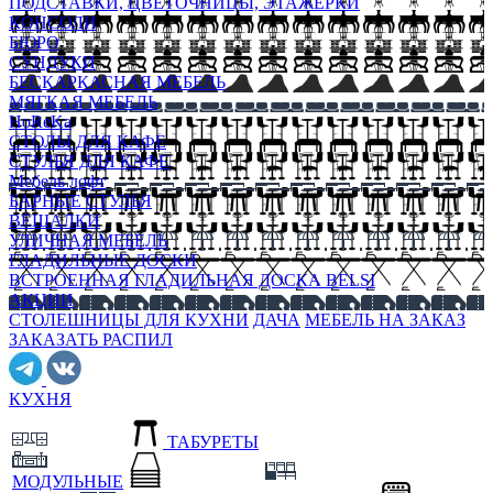
ПОДСТАВКИ, ЦВЕТОЧНИЦЫ, ЭТАЖЕРКИ
КОНСОЛИ
БЮРО
СУНДУКИ
БЕСКАРКАСНАЯ МЕБЕЛЬ
МЯГКАЯ МЕБЕЛЬ
HoReKa
СТОЛЫ ДЛЯ КАФЕ
СТУЛЬЯ ДЛЯ КАФЕ
Мебель лофт
БАРНЫЕ СТУЛЬЯ
ВЕШАЛКИ
УЛИЧНАЯ МЕБЕЛЬ
ГЛАДИЛЬНЫЕ ДОСКИ
ВСТРОЕННАЯ ГЛАДИЛЬНАЯ ДОСКА BELSI
АКЦИИ
СТОЛЕШНИЦЫ ДЛЯ КУХНИ
ДАЧА
МЕБЕЛЬ НА ЗАКАЗ
ЗАКАЗАТЬ РАСПИЛ
КУХНЯ
ТАБУРЕТЫ
МОДУЛЬНЫЕ