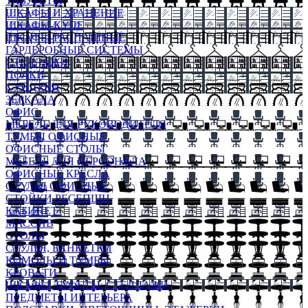
ТАБУРЕТЫ
ШКАФЫ И ХРАНЕНИЕ
ШКАФЫ-КУПЕ
ШКАФЫ-РАСПАШНЫЕ
ГАРДЕРОБНЫЕ СИСТЕМЫ
СТЕЛЛАЖИ
ПОЛКИ
СУНДУКИ
ЗЕРКАЛА
ОФИС
МЕБЕЛЬ ДЛЯ РУКОВОДИТЕЛЯ
ТУМБЫ ОФИСНЫЕ
ОФИСНЫЕ СТОЛЫ
МЕБЕЛЬ ДЛЯ ПЕРСОНАЛА
ОФИСНЫЕ КРЕСЛА
СТУЛЬЯ ОФИСНЫЕ
СТОЙКИ РЕСЕПШН
КАБИНЕТ
МАССИВ
СТОЛЫ
СТУЛЬЯ, БАНКЕТКИ
КОМОДЫ И ТУМБЫ
КРОВАТИ
ШКАФЫ, БУФЕТЫ, СТЕЛЛАЖИ
ПРЕДМЕТЫ ИНТЕРЬЕРА