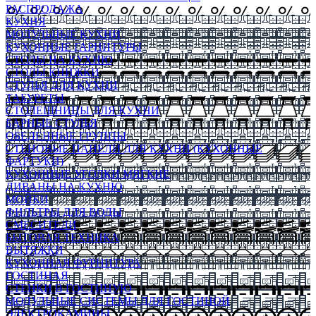
РАСПРОДАЖА
КУХНЯ
МОДУЛЬНЫЕ КУХНИ
КУХОННЫЕ ГАРНИТУРЫ
СТОЛЫ НА КУХНЮ
СТОЛЫ КНИЖКИ
СТУЛЬЯ ДЛЯ КУХНИ
ТАБУРЕТЫ
СТОЛЕШНИЦЫ ДЛЯ КУХНИ
БАРНЫЕ СТУЛЬЯ
ОБЕДЕННЫЕ ГРУППЫ
СТЕНОВЫЕ ПАНЕЛИ ДЛЯ КУХНИ (КУХОННЫЕ
ФАРТУКИ)
КУХОННЫЕ УГОЛКИ МЯГКИЕ
ДИВАНЫ НА КУХНЮ
МОЙКИ
ФИЛЬТРЫ ДЛЯ ВОДЫ
СМЕСИТЕЛИ
БЫТОВАЯ ТЕХНИКА
ВЫТЯЖКИ
КУХОННАЯ ФУРНИТУРА
ГОСТИНАЯ
СТЕНКИ В ГОСТИНУЮ
МОДУЛЬНЫЕ СИСТЕМЫ ДЛЯ ГОСТИНОЙ
ЭЛЕКТРОКАМИНЫ