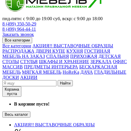
пнд-пятн: с 9:00 до 19:00 суб, вскр: с 9:00 до 18:00
8 (499) 350-50-29
8 (499) 964-44-11
Заказать звонок
Все категории
Все категории
АКЦИЯ!! ВЫСТАВОЧНЫЕ ОБРАЗЦЫ
РАСПРОДАЖА
ДВЕРИ КУПЕ
КУХНЯ
ГОСТИНАЯ
МЕБЕЛЬ НА ЗАКАЗ
СПАЛЬНЯ
ПРИХОЖАЯ
ДЕТСКАЯ
СТОЛЫ
СТУЛЬЯ
ШКАФЫ И ХРАНЕНИЕ
ЗЕРКАЛА
ОФИС
МАССИВ
ПРЕДМЕТЫ ИНТЕРЬЕРА
БЕСКАРКАСНАЯ
МЕБЕЛЬ
МЯГКАЯ МЕБЕЛЬ
HoReKa
ДАЧА
ГЛАДИЛЬНЫЕ
ДОСКИ
АКЦИИ
Найти
Корзина
пуста
В корзине пусто!
Весь каталог
АКЦИЯ!! ВЫСТАВОЧНЫЕ ОБРАЗЦЫ