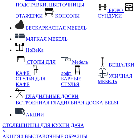
ПОДСТАВКИ, ЦВЕТОЧНИЦЫ,
БЮРО
ЭТАЖЕРКИ
КОНСОЛИ
СУНДУКИ
БЕСКАРКАСНАЯ МЕБЕЛЬ
МЯГКАЯ МЕБЕЛЬ
HoReKa
СТОЛЫ ДЛЯ
Мебель
ВЕШАЛКИ
КАФЕ
лофт
УЛИЧНАЯ
СТУЛЬЯ ДЛЯ
БАРНЫЕ
МЕБЕЛЬ
КАФЕ
СТУЛЬЯ
ГЛАДИЛЬНЫЕ ДОСКИ
ВСТРОЕННАЯ ГЛАДИЛЬНАЯ ДОСКА BELSI
АКЦИИ
СТОЛЕШНИЦЫ ДЛЯ КУХНИ
ДАЧА
×
АКЦИЯ!! ВЫСТАВОЧНЫЕ ОБРАЗЦЫ