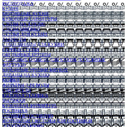
РАСПРОДАЖА
КУХНЯ
МОДУЛЬНЫЕ КУХНИ
КУХОННЫЕ ГАРНИТУРЫ
СТОЛЫ НА КУХНЮ
СТОЛЫ КНИЖКИ
СТУЛЬЯ ДЛЯ КУХНИ
ТАБУРЕТЫ
СТОЛЕШНИЦЫ ДЛЯ КУХНИ
БАРНЫЕ СТУЛЬЯ
ОБЕДЕННЫЕ ГРУППЫ
СТЕНОВЫЕ ПАНЕЛИ ДЛЯ КУХНИ (КУХОННЫЕ
ФАРТУКИ)
КУХОННЫЕ УГОЛКИ МЯГКИЕ
ДИВАНЫ НА КУХНЮ
МОЙКИ
ФИЛЬТРЫ ДЛЯ ВОДЫ
СМЕСИТЕЛИ
БЫТОВАЯ ТЕХНИКА
ВЫТЯЖКИ
КУХОННАЯ ФУРНИТУРА
ГОСТИНАЯ
СТЕНКИ В ГОСТИНУЮ
МОДУЛЬНЫЕ СИСТЕМЫ ДЛЯ ГОСТИНОЙ
ЭЛЕКТРОКАМИНЫ