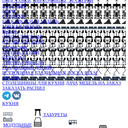
ПОДСТАВКИ, ЦВЕТОЧНИЦЫ, ЭТАЖЕРКИ
КОНСОЛИ
БЮРО
СУНДУКИ
БЕСКАРКАСНАЯ МЕБЕЛЬ
МЯГКАЯ МЕБЕЛЬ
HoReKa
СТОЛЫ ДЛЯ КАФЕ
СТУЛЬЯ ДЛЯ КАФЕ
Мебель лофт
БАРНЫЕ СТУЛЬЯ
ВЕШАЛКИ
УЛИЧНАЯ МЕБЕЛЬ
ГЛАДИЛЬНЫЕ ДОСКИ
ВСТРОЕННАЯ ГЛАДИЛЬНАЯ ДОСКА BELSI
АКЦИИ
СТОЛЕШНИЦЫ ДЛЯ КУХНИ
ДАЧА
МЕБЕЛЬ НА ЗАКАЗ
ЗАКАЗАТЬ РАСПИЛ
КУХНЯ
ТАБУРЕТЫ
МОДУЛЬНЫЕ