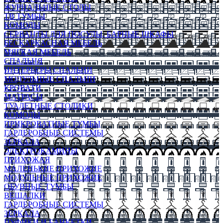
ЖУРНАЛЬНЫЕ СТОЛЫ
ТВ ТУМБЫ
КОМОДЫ
СЕРВАНТЫ ДЛЯ ПОСУДЫ, БАРНЫЕ ШКАФЫ
БЕСКАРКАСНАЯ МЕБЕЛЬ
МЯГКАЯ МЕБЕЛЬ
СПАЛЬНЯ
ИНТЕРЬЕРЫ СПАЛЬНИ
МОДУЛЬНЫЕ СПАЛЬНИ
КРОВАТИ
МАТРАСЫ
ТУАЛЕТНЫЕ СТОЛИКИ
КОМОДЫ
ПРИКРОВАТНЫЕ ТУМБЫ
ГАРДЕРОБНЫЕ СИСТЕМЫ
ЗЕРКАЛА
ЭЛЕКТРОКАМИНЫ
ПРИХОЖАЯ
МАЛЕНЬКИЕ ПРИХОЖИЕ
МОДУЛЬНЫЕ ПРИХОЖИЕ
ОБУВНЫЕ ТУМБЫ
ВЕШАЛКИ
ГАРДЕРОБНЫЕ СИСТЕМЫ
ЗЕРКАЛА
ПУФИКИ И БАНКЕТКИ