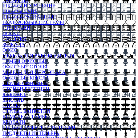
ТАБУРЕТЫ
ШКАФЫ И ХРАНЕНИЕ
ШКАФЫ-КУПЕ
ШКАФЫ-РАСПАШНЫЕ
ГАРДЕРОБНЫЕ СИСТЕМЫ
СТЕЛЛАЖИ
ПОЛКИ
СУНДУКИ
ЗЕРКАЛА
ОФИС
МЕБЕЛЬ ДЛЯ РУКОВОДИТЕЛЯ
ТУМБЫ ОФИСНЫЕ
ОФИСНЫЕ СТОЛЫ
МЕБЕЛЬ ДЛЯ ПЕРСОНАЛА
ОФИСНЫЕ КРЕСЛА
СТУЛЬЯ ОФИСНЫЕ
СТОЙКИ РЕСЕПШН
КАБИНЕТ
МАССИВ
СТОЛЫ
СТУЛЬЯ, БАНКЕТКИ
КОМОДЫ И ТУМБЫ
КРОВАТИ
ШКАФЫ, БУФЕТЫ, СТЕЛЛАЖИ
ПРЕДМЕТЫ ИНТЕРЬЕРА