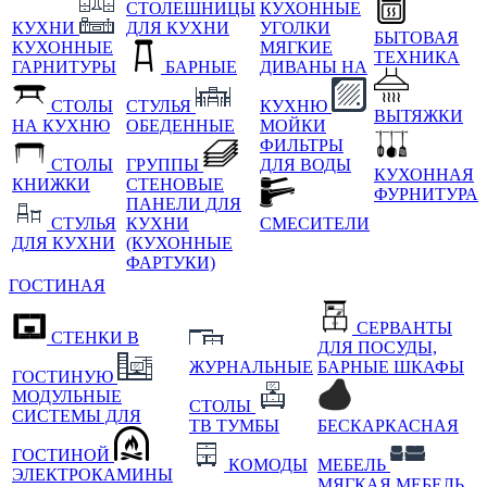
СТОЛЕШНИЦЫ
КУХОННЫЕ
КУХНИ
ДЛЯ КУХНИ
УГОЛКИ
БЫТОВАЯ
КУХОННЫЕ
МЯГКИЕ
ТЕХНИКА
ГАРНИТУРЫ
БАРНЫЕ
ДИВАНЫ НА
СТОЛЫ
СТУЛЬЯ
КУХНЮ
ВЫТЯЖКИ
НА КУХНЮ
ОБЕДЕННЫЕ
МОЙКИ
ФИЛЬТРЫ
СТОЛЫ
ГРУППЫ
ДЛЯ ВОДЫ
КУХОННАЯ
КНИЖКИ
СТЕНОВЫЕ
ФУРНИТУРА
ПАНЕЛИ ДЛЯ
СТУЛЬЯ
КУХНИ
СМЕСИТЕЛИ
ДЛЯ КУХНИ
(КУХОННЫЕ
ФАРТУКИ)
ГОСТИНАЯ
СЕРВАНТЫ
СТЕНКИ В
ДЛЯ ПОСУДЫ,
ЖУРНАЛЬНЫЕ
БАРНЫЕ ШКАФЫ
ГОСТИНУЮ
МОДУЛЬНЫЕ
СТОЛЫ
СИСТЕМЫ ДЛЯ
ТВ ТУМБЫ
БЕСКАРКАСНАЯ
ГОСТИНОЙ
КОМОДЫ
МЕБЕЛЬ
ЭЛЕКТРОКАМИНЫ
МЯГКАЯ МЕБЕЛЬ