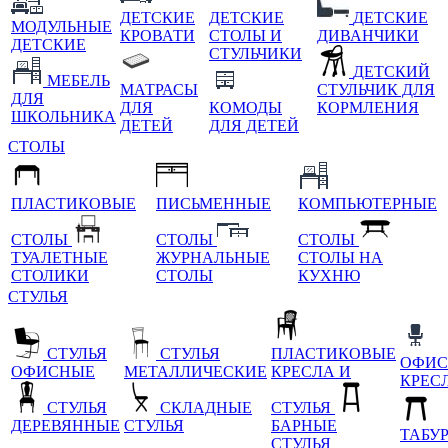
ДЕТСКИЕ
ДЕТСКИЕ
ДЕТСКИЕ
МОДУЛЬНЫЕ
КРОВАТИ
СТОЛЫ И
ДИВАНЧИКИ
ДЕТСКИЕ
СТУЛЬЧИКИ
ДЕТСКИЙ
МЕБЕЛЬ
МАТРАСЫ
СТУЛЬЧИК ДЛЯ
ДЛЯ
ДЛЯ
КОМОДЫ
КОРМЛЕНИЯ
ШКОЛЬНИКА
ДЕТЕЙ
ДЛЯ ДЕТЕЙ
СТОЛЫ
ПЛАСТИКОВЫЕ
ПИСЬМЕННЫЕ
КОМПЬЮТЕРНЫЕ
СТОЛЫ
СТОЛЫ
СТОЛЫ
ТУАЛЕТНЫЕ
ЖУРНАЛЬНЫЕ
СТОЛЫ НА
СТОЛИКИ
СТОЛЫ
КУХНЮ
СТУЛЬЯ
СТУЛЬЯ
СТУЛЬЯ
ПЛАСТИКОВЫЕ
ОФИС
ОФИСНЫЕ
МЕТАЛЛИЧЕСКИЕ
КРЕСЛА И
КРЕС
СТУЛЬЯ
СКЛАДНЫЕ
СТУЛЬЯ
ДЕРЕВЯННЫЕ
СТУЛЬЯ
БАРНЫЕ
ТАБУ
СТУЛЬЯ