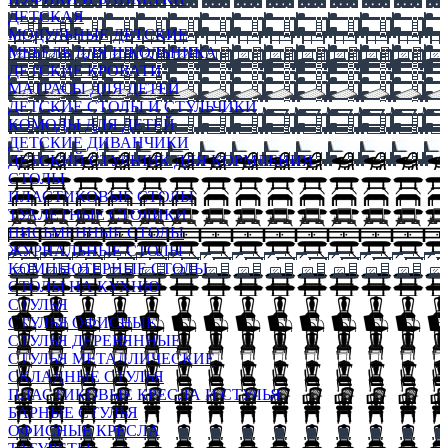
ДЕТСКАЯ
МОДУЛЬНЫЕ ДЕТСКИЕ
МЕБЕЛЬ ДЛЯ ШКОЛЬНИКА
ДЕТСКИЕ КРОВАТИ
МАТРАСЫ ДЛЯ ДЕТЕЙ
ДЕТСКИЕ СТОЛЫ И СТУЛЬЧИКИ
КОМОДЫ ДЛЯ ДЕТЕЙ
ДЕТСКИЕ ДИВАНЧИКИ
ДЕТСКИЙ СТУЛЬЧИК ДЛЯ КОРМЛЕНИЯ
СТОЛЫ
ПЛАСТИКОВЫЕ СТОЛЫ
ТУАЛЕТНЫЕ СТОЛИКИ
ПИСЬМЕННЫЕ СТОЛЫ
ЖУРНАЛЬНЫЕ СТОЛЫ
КОМПЬЮТЕРНЫЕ СТОЛЫ
СТОЛЫ НА КУХНЮ
СТУЛЬЯ
СТУЛЬЯ ОФИСНЫЕ
СТУЛЬЯ ДЕРЕВЯННЫЕ
СТУЛЬЯ МЕТАЛЛИЧЕСКИЕ
СКЛАДНЫЕ СТУЛЬЯ
ПЛАСТИКОВЫЕ КРЕСЛА И СТУЛЬЯ
БАРНЫЕ СТУЛЬЯ
ОФИСНЫЕ КРЕСЛА