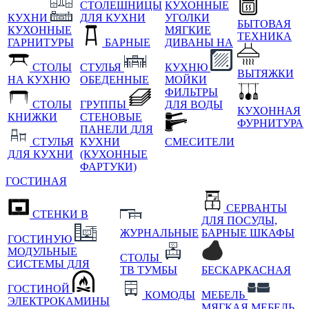
СТОЛЕШНИЦЫ
КУХОННЫЕ
КУХНИ
ДЛЯ КУХНИ
УГОЛКИ
БЫТОВАЯ
КУХОННЫЕ
МЯГКИЕ
ТЕХНИКА
ГАРНИТУРЫ
БАРНЫЕ
ДИВАНЫ НА
СТОЛЫ
СТУЛЬЯ
КУХНЮ
ВЫТЯЖКИ
НА КУХНЮ
ОБЕДЕННЫЕ
МОЙКИ
ФИЛЬТРЫ
СТОЛЫ
ГРУППЫ
ДЛЯ ВОДЫ
КУХОННАЯ
КНИЖКИ
СТЕНОВЫЕ
ФУРНИТУРА
ПАНЕЛИ ДЛЯ
СТУЛЬЯ
КУХНИ
СМЕСИТЕЛИ
ДЛЯ КУХНИ
(КУХОННЫЕ
ФАРТУКИ)
ГОСТИНАЯ
СЕРВАНТЫ
СТЕНКИ В
ДЛЯ ПОСУДЫ,
ЖУРНАЛЬНЫЕ
БАРНЫЕ ШКАФЫ
ГОСТИНУЮ
МОДУЛЬНЫЕ
СТОЛЫ
СИСТЕМЫ ДЛЯ
ТВ ТУМБЫ
БЕСКАРКАСНАЯ
ГОСТИНОЙ
КОМОДЫ
МЕБЕЛЬ
ЭЛЕКТРОКАМИНЫ
МЯГКАЯ МЕБЕЛЬ