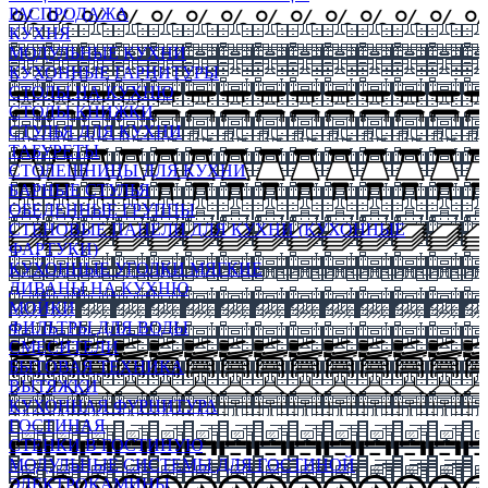
РАСПРОДАЖА
КУХНЯ
МОДУЛЬНЫЕ КУХНИ
КУХОННЫЕ ГАРНИТУРЫ
СТОЛЫ НА КУХНЮ
СТОЛЫ КНИЖКИ
СТУЛЬЯ ДЛЯ КУХНИ
ТАБУРЕТЫ
СТОЛЕШНИЦЫ ДЛЯ КУХНИ
БАРНЫЕ СТУЛЬЯ
ОБЕДЕННЫЕ ГРУППЫ
СТЕНОВЫЕ ПАНЕЛИ ДЛЯ КУХНИ (КУХОННЫЕ
ФАРТУКИ)
КУХОННЫЕ УГОЛКИ МЯГКИЕ
ДИВАНЫ НА КУХНЮ
МОЙКИ
ФИЛЬТРЫ ДЛЯ ВОДЫ
СМЕСИТЕЛИ
БЫТОВАЯ ТЕХНИКА
ВЫТЯЖКИ
КУХОННАЯ ФУРНИТУРА
ГОСТИНАЯ
СТЕНКИ В ГОСТИНУЮ
МОДУЛЬНЫЕ СИСТЕМЫ ДЛЯ ГОСТИНОЙ
ЭЛЕКТРОКАМИНЫ