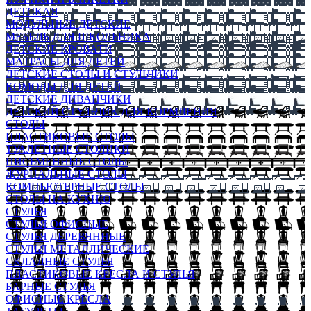
ДЕТСКАЯ
МОДУЛЬНЫЕ ДЕТСКИЕ
МЕБЕЛЬ ДЛЯ ШКОЛЬНИКА
ДЕТСКИЕ КРОВАТИ
МАТРАСЫ ДЛЯ ДЕТЕЙ
ДЕТСКИЕ СТОЛЫ И СТУЛЬЧИКИ
КОМОДЫ ДЛЯ ДЕТЕЙ
ДЕТСКИЕ ДИВАНЧИКИ
ДЕТСКИЙ СТУЛЬЧИК ДЛЯ КОРМЛЕНИЯ
СТОЛЫ
ПЛАСТИКОВЫЕ СТОЛЫ
ТУАЛЕТНЫЕ СТОЛИКИ
ПИСЬМЕННЫЕ СТОЛЫ
ЖУРНАЛЬНЫЕ СТОЛЫ
КОМПЬЮТЕРНЫЕ СТОЛЫ
СТОЛЫ НА КУХНЮ
СТУЛЬЯ
СТУЛЬЯ ОФИСНЫЕ
СТУЛЬЯ ДЕРЕВЯННЫЕ
СТУЛЬЯ МЕТАЛЛИЧЕСКИЕ
СКЛАДНЫЕ СТУЛЬЯ
ПЛАСТИКОВЫЕ КРЕСЛА И СТУЛЬЯ
БАРНЫЕ СТУЛЬЯ
ОФИСНЫЕ КРЕСЛА