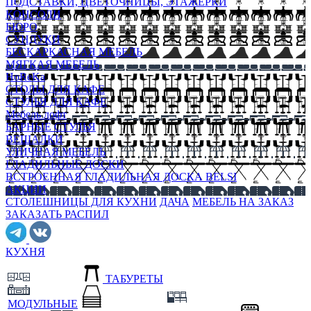
ПОДСТАВКИ, ЦВЕТОЧНИЦЫ, ЭТАЖЕРКИ
КОНСОЛИ
БЮРО
СУНДУКИ
БЕСКАРКАСНАЯ МЕБЕЛЬ
МЯГКАЯ МЕБЕЛЬ
HoReKa
СТОЛЫ ДЛЯ КАФЕ
СТУЛЬЯ ДЛЯ КАФЕ
Мебель лофт
БАРНЫЕ СТУЛЬЯ
ВЕШАЛКИ
УЛИЧНАЯ МЕБЕЛЬ
ГЛАДИЛЬНЫЕ ДОСКИ
ВСТРОЕННАЯ ГЛАДИЛЬНАЯ ДОСКА BELSI
АКЦИИ
СТОЛЕШНИЦЫ ДЛЯ КУХНИ
ДАЧА
МЕБЕЛЬ НА ЗАКАЗ
ЗАКАЗАТЬ РАСПИЛ
КУХНЯ
ТАБУРЕТЫ
МОДУЛЬНЫЕ