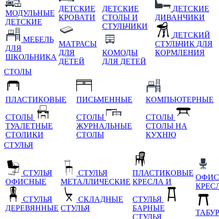
ДЕТСКИЕ
ДЕТСКИЕ
ДЕТСКИЕ
МОДУЛЬНЫЕ
КРОВАТИ
СТОЛЫ И
ДИВАНЧИКИ
ДЕТСКИЕ
СТУЛЬЧИКИ
ДЕТСКИЙ
МЕБЕЛЬ
МАТРАСЫ
СТУЛЬЧИК ДЛЯ
ДЛЯ
ДЛЯ
КОМОДЫ
КОРМЛЕНИЯ
ШКОЛЬНИКА
ДЕТЕЙ
ДЛЯ ДЕТЕЙ
СТОЛЫ
ПЛАСТИКОВЫЕ
ПИСЬМЕННЫЕ
КОМПЬЮТЕРНЫЕ
СТОЛЫ
СТОЛЫ
СТОЛЫ
ТУАЛЕТНЫЕ
ЖУРНАЛЬНЫЕ
СТОЛЫ НА
СТОЛИКИ
СТОЛЫ
КУХНЮ
СТУЛЬЯ
СТУЛЬЯ
СТУЛЬЯ
ПЛАСТИКОВЫЕ
ОФИС
ОФИСНЫЕ
МЕТАЛЛИЧЕСКИЕ
КРЕСЛА И
КРЕС
СТУЛЬЯ
СКЛАДНЫЕ
СТУЛЬЯ
ДЕРЕВЯННЫЕ
СТУЛЬЯ
БАРНЫЕ
ТАБУ
СТУЛЬЯ