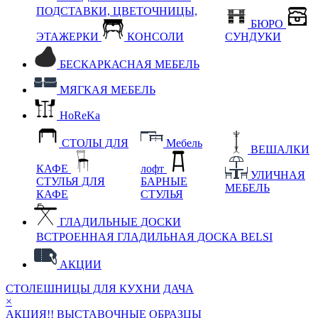
ПОДСТАВКИ, ЦВЕТОЧНИЦЫ,
БЮРО
ЭТАЖЕРКИ
КОНСОЛИ
СУНДУКИ
БЕСКАРКАСНАЯ МЕБЕЛЬ
МЯГКАЯ МЕБЕЛЬ
HoReKa
СТОЛЫ ДЛЯ
Мебель
ВЕШАЛКИ
КАФЕ
лофт
УЛИЧНАЯ
СТУЛЬЯ ДЛЯ
БАРНЫЕ
МЕБЕЛЬ
КАФЕ
СТУЛЬЯ
ГЛАДИЛЬНЫЕ ДОСКИ
ВСТРОЕННАЯ ГЛАДИЛЬНАЯ ДОСКА BELSI
АКЦИИ
СТОЛЕШНИЦЫ ДЛЯ КУХНИ
ДАЧА
×
АКЦИЯ!! ВЫСТАВОЧНЫЕ ОБРАЗЦЫ