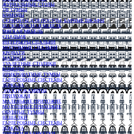
ЖУРНАЛЬНЫЕ СТОЛЫ
ТВ ТУМБЫ
КОМОДЫ
СЕРВАНТЫ ДЛЯ ПОСУДЫ, БАРНЫЕ ШКАФЫ
БЕСКАРКАСНАЯ МЕБЕЛЬ
МЯГКАЯ МЕБЕЛЬ
СПАЛЬНЯ
ИНТЕРЬЕРЫ СПАЛЬНИ
МОДУЛЬНЫЕ СПАЛЬНИ
КРОВАТИ
МАТРАСЫ
ТУАЛЕТНЫЕ СТОЛИКИ
КОМОДЫ
ПРИКРОВАТНЫЕ ТУМБЫ
ГАРДЕРОБНЫЕ СИСТЕМЫ
ЗЕРКАЛА
ЭЛЕКТРОКАМИНЫ
ПРИХОЖАЯ
МАЛЕНЬКИЕ ПРИХОЖИЕ
МОДУЛЬНЫЕ ПРИХОЖИЕ
ОБУВНЫЕ ТУМБЫ
ВЕШАЛКИ
ГАРДЕРОБНЫЕ СИСТЕМЫ
ЗЕРКАЛА
ПУФИКИ И БАНКЕТКИ