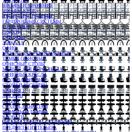
ТАБУРЕТЫ
ШКАФЫ И ХРАНЕНИЕ
ШКАФЫ-КУПЕ
ШКАФЫ-РАСПАШНЫЕ
ГАРДЕРОБНЫЕ СИСТЕМЫ
СТЕЛЛАЖИ
ПОЛКИ
СУНДУКИ
ЗЕРКАЛА
ОФИС
МЕБЕЛЬ ДЛЯ РУКОВОДИТЕЛЯ
ТУМБЫ ОФИСНЫЕ
ОФИСНЫЕ СТОЛЫ
МЕБЕЛЬ ДЛЯ ПЕРСОНАЛА
ОФИСНЫЕ КРЕСЛА
СТУЛЬЯ ОФИСНЫЕ
СТОЙКИ РЕСЕПШН
КАБИНЕТ
МАССИВ
СТОЛЫ
СТУЛЬЯ, БАНКЕТКИ
КОМОДЫ И ТУМБЫ
КРОВАТИ
ШКАФЫ, БУФЕТЫ, СТЕЛЛАЖИ
ПРЕДМЕТЫ ИНТЕРЬЕРА