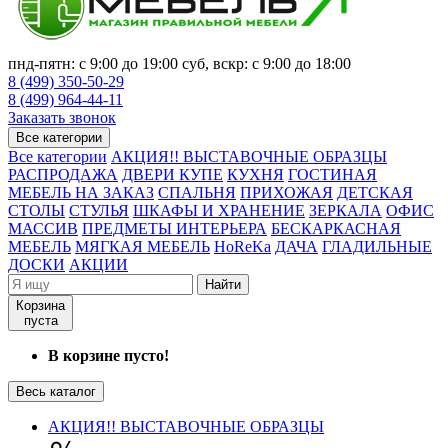
пнд-пятн: с 9:00 до 19:00 суб, вскр: с 9:00 до 18:00
8 (499) 350-50-29
8 (499) 964-44-11
Заказать звонок
Все категории
Все категории
АКЦИЯ!! ВЫСТАВОЧНЫЕ ОБРАЗЦЫ
РАСПРОДАЖА
ДВЕРИ КУПЕ
КУХНЯ
ГОСТИНАЯ
МЕБЕЛЬ НА ЗАКАЗ
СПАЛЬНЯ
ПРИХОЖАЯ
ДЕТСКАЯ
СТОЛЫ
СТУЛЬЯ
ШКАФЫ И ХРАНЕНИЕ
ЗЕРКАЛА
ОФИС
МАССИВ
ПРЕДМЕТЫ ИНТЕРЬЕРА
БЕСКАРКАСНАЯ
МЕБЕЛЬ
МЯГКАЯ МЕБЕЛЬ
HoReKa
ДАЧА
ГЛАДИЛЬНЫЕ
ДОСКИ
АКЦИИ
Найти
Корзина
пуста
В корзине пусто!
Весь каталог
АКЦИЯ!! ВЫСТАВОЧНЫЕ ОБРАЗЦЫ