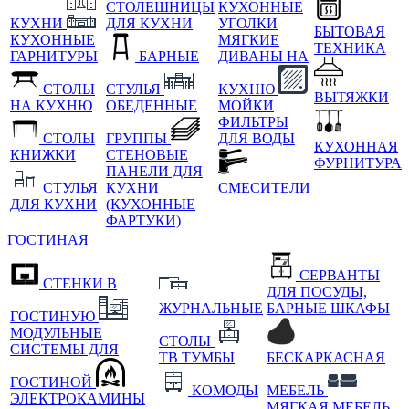
СТОЛЕШНИЦЫ
КУХОННЫЕ
КУХНИ
ДЛЯ КУХНИ
УГОЛКИ
БЫТОВАЯ
КУХОННЫЕ
МЯГКИЕ
ТЕХНИКА
ГАРНИТУРЫ
БАРНЫЕ
ДИВАНЫ НА
СТОЛЫ
СТУЛЬЯ
КУХНЮ
ВЫТЯЖКИ
НА КУХНЮ
ОБЕДЕННЫЕ
МОЙКИ
ФИЛЬТРЫ
СТОЛЫ
ГРУППЫ
ДЛЯ ВОДЫ
КУХОННАЯ
КНИЖКИ
СТЕНОВЫЕ
ФУРНИТУРА
ПАНЕЛИ ДЛЯ
СТУЛЬЯ
КУХНИ
СМЕСИТЕЛИ
ДЛЯ КУХНИ
(КУХОННЫЕ
ФАРТУКИ)
ГОСТИНАЯ
СЕРВАНТЫ
СТЕНКИ В
ДЛЯ ПОСУДЫ,
ЖУРНАЛЬНЫЕ
БАРНЫЕ ШКАФЫ
ГОСТИНУЮ
МОДУЛЬНЫЕ
СТОЛЫ
СИСТЕМЫ ДЛЯ
ТВ ТУМБЫ
БЕСКАРКАСНАЯ
ГОСТИНОЙ
КОМОДЫ
МЕБЕЛЬ
ЭЛЕКТРОКАМИНЫ
МЯГКАЯ МЕБЕЛЬ