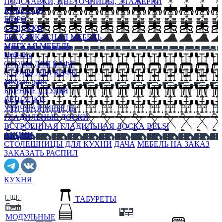
ПОДСТАВКИ, ЦВЕТОЧНИЦЫ, ЭТАЖЕРКИ
КОНСОЛИ
БЮРО
СУНДУКИ
БЕСКАРКАСНАЯ МЕБЕЛЬ
МЯГКАЯ МЕБЕЛЬ
HoReKa
СТОЛЫ ДЛЯ КАФЕ
СТУЛЬЯ ДЛЯ КАФЕ
Мебель лофт
БАРНЫЕ СТУЛЬЯ
ВЕШАЛКИ
УЛИЧНАЯ МЕБЕЛЬ
ГЛАДИЛЬНЫЕ ДОСКИ
ВСТРОЕННАЯ ГЛАДИЛЬНАЯ ДОСКА BELSI
АКЦИИ
СТОЛЕШНИЦЫ ДЛЯ КУХНИ
ДАЧА
МЕБЕЛЬ НА ЗАКАЗ
ЗАКАЗАТЬ РАСПИЛ
КУХНЯ
ТАБУРЕТЫ
МОДУЛЬНЫЕ