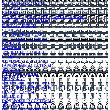
ЖУРНАЛЬНЫЕ СТОЛЫ
ТВ ТУМБЫ
КОМОДЫ
СЕРВАНТЫ ДЛЯ ПОСУДЫ, БАРНЫЕ ШКАФЫ
БЕСКАРКАСНАЯ МЕБЕЛЬ
МЯГКАЯ МЕБЕЛЬ
СПАЛЬНЯ
ИНТЕРЬЕРЫ СПАЛЬНИ
МОДУЛЬНЫЕ СПАЛЬНИ
КРОВАТИ
МАТРАСЫ
ТУАЛЕТНЫЕ СТОЛИКИ
КОМОДЫ
ПРИКРОВАТНЫЕ ТУМБЫ
ГАРДЕРОБНЫЕ СИСТЕМЫ
ЗЕРКАЛА
ЭЛЕКТРОКАМИНЫ
ПРИХОЖАЯ
МАЛЕНЬКИЕ ПРИХОЖИЕ
МОДУЛЬНЫЕ ПРИХОЖИЕ
ОБУВНЫЕ ТУМБЫ
ВЕШАЛКИ
ГАРДЕРОБНЫЕ СИСТЕМЫ
ЗЕРКАЛА
ПУФИКИ И БАНКЕТКИ