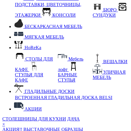
ПОДСТАВКИ, ЦВЕТОЧНИЦЫ,
БЮРО
ЭТАЖЕРКИ
КОНСОЛИ
СУНДУКИ
БЕСКАРКАСНАЯ МЕБЕЛЬ
МЯГКАЯ МЕБЕЛЬ
HoReKa
СТОЛЫ ДЛЯ
Мебель
ВЕШАЛКИ
КАФЕ
лофт
УЛИЧНАЯ
СТУЛЬЯ ДЛЯ
БАРНЫЕ
МЕБЕЛЬ
КАФЕ
СТУЛЬЯ
ГЛАДИЛЬНЫЕ ДОСКИ
ВСТРОЕННАЯ ГЛАДИЛЬНАЯ ДОСКА BELSI
АКЦИИ
СТОЛЕШНИЦЫ ДЛЯ КУХНИ
ДАЧА
×
АКЦИЯ!! ВЫСТАВОЧНЫЕ ОБРАЗЦЫ