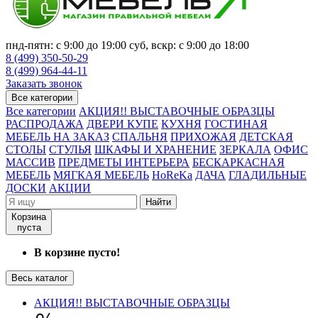
пнд-пятн: с 9:00 до 19:00 суб, вскр: с 9:00 до 18:00
8 (499) 350-50-29
8 (499) 964-44-11
Заказать звонок
Все категории
Все категории
АКЦИЯ!! ВЫСТАВОЧНЫЕ ОБРАЗЦЫ
РАСПРОДАЖА
ДВЕРИ КУПЕ
КУХНЯ
ГОСТИНАЯ
МЕБЕЛЬ НА ЗАКАЗ
СПАЛЬНЯ
ПРИХОЖАЯ
ДЕТСКАЯ
СТОЛЫ
СТУЛЬЯ
ШКАФЫ И ХРАНЕНИЕ
ЗЕРКАЛА
ОФИС
МАССИВ
ПРЕДМЕТЫ ИНТЕРЬЕРА
БЕСКАРКАСНАЯ
МЕБЕЛЬ
МЯГКАЯ МЕБЕЛЬ
HoReKa
ДАЧА
ГЛАДИЛЬНЫЕ
ДОСКИ
АКЦИИ
Найти
Корзина
пуста
В корзине пусто!
Весь каталог
АКЦИЯ!! ВЫСТАВОЧНЫЕ ОБРАЗЦЫ