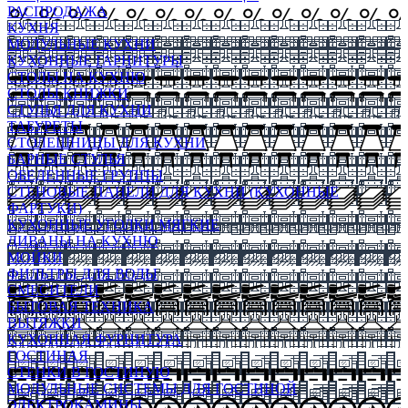
РАСПРОДАЖА
КУХНЯ
МОДУЛЬНЫЕ КУХНИ
КУХОННЫЕ ГАРНИТУРЫ
СТОЛЫ НА КУХНЮ
СТОЛЫ КНИЖКИ
СТУЛЬЯ ДЛЯ КУХНИ
ТАБУРЕТЫ
СТОЛЕШНИЦЫ ДЛЯ КУХНИ
БАРНЫЕ СТУЛЬЯ
ОБЕДЕННЫЕ ГРУППЫ
СТЕНОВЫЕ ПАНЕЛИ ДЛЯ КУХНИ (КУХОННЫЕ
ФАРТУКИ)
КУХОННЫЕ УГОЛКИ МЯГКИЕ
ДИВАНЫ НА КУХНЮ
МОЙКИ
ФИЛЬТРЫ ДЛЯ ВОДЫ
СМЕСИТЕЛИ
БЫТОВАЯ ТЕХНИКА
ВЫТЯЖКИ
КУХОННАЯ ФУРНИТУРА
ГОСТИНАЯ
СТЕНКИ В ГОСТИНУЮ
МОДУЛЬНЫЕ СИСТЕМЫ ДЛЯ ГОСТИНОЙ
ЭЛЕКТРОКАМИНЫ