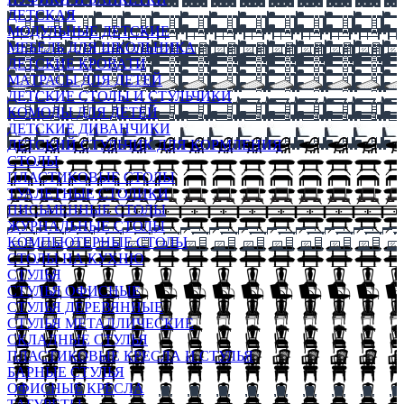
ДЕТСКАЯ
МОДУЛЬНЫЕ ДЕТСКИЕ
МЕБЕЛЬ ДЛЯ ШКОЛЬНИКА
ДЕТСКИЕ КРОВАТИ
МАТРАСЫ ДЛЯ ДЕТЕЙ
ДЕТСКИЕ СТОЛЫ И СТУЛЬЧИКИ
КОМОДЫ ДЛЯ ДЕТЕЙ
ДЕТСКИЕ ДИВАНЧИКИ
ДЕТСКИЙ СТУЛЬЧИК ДЛЯ КОРМЛЕНИЯ
СТОЛЫ
ПЛАСТИКОВЫЕ СТОЛЫ
ТУАЛЕТНЫЕ СТОЛИКИ
ПИСЬМЕННЫЕ СТОЛЫ
ЖУРНАЛЬНЫЕ СТОЛЫ
КОМПЬЮТЕРНЫЕ СТОЛЫ
СТОЛЫ НА КУХНЮ
СТУЛЬЯ
СТУЛЬЯ ОФИСНЫЕ
СТУЛЬЯ ДЕРЕВЯННЫЕ
СТУЛЬЯ МЕТАЛЛИЧЕСКИЕ
СКЛАДНЫЕ СТУЛЬЯ
ПЛАСТИКОВЫЕ КРЕСЛА И СТУЛЬЯ
БАРНЫЕ СТУЛЬЯ
ОФИСНЫЕ КРЕСЛА