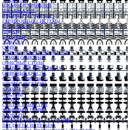
ТАБУРЕТЫ
ШКАФЫ И ХРАНЕНИЕ
ШКАФЫ-КУПЕ
ШКАФЫ-РАСПАШНЫЕ
ГАРДЕРОБНЫЕ СИСТЕМЫ
СТЕЛЛАЖИ
ПОЛКИ
СУНДУКИ
ЗЕРКАЛА
ОФИС
МЕБЕЛЬ ДЛЯ РУКОВОДИТЕЛЯ
ТУМБЫ ОФИСНЫЕ
ОФИСНЫЕ СТОЛЫ
МЕБЕЛЬ ДЛЯ ПЕРСОНАЛА
ОФИСНЫЕ КРЕСЛА
СТУЛЬЯ ОФИСНЫЕ
СТОЙКИ РЕСЕПШН
КАБИНЕТ
МАССИВ
СТОЛЫ
СТУЛЬЯ, БАНКЕТКИ
КОМОДЫ И ТУМБЫ
КРОВАТИ
ШКАФЫ, БУФЕТЫ, СТЕЛЛАЖИ
ПРЕДМЕТЫ ИНТЕРЬЕРА