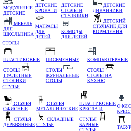
ДЕТСКИЕ
ДЕТСКИЕ
ДЕТСКИЕ
МОДУЛЬНЫЕ
КРОВАТИ
СТОЛЫ И
ДИВАНЧИКИ
ДЕТСКИЕ
СТУЛЬЧИКИ
ДЕТСКИЙ
МЕБЕЛЬ
МАТРАСЫ
СТУЛЬЧИК ДЛЯ
ДЛЯ
ДЛЯ
КОМОДЫ
КОРМЛЕНИЯ
ШКОЛЬНИКА
ДЕТЕЙ
ДЛЯ ДЕТЕЙ
СТОЛЫ
ПЛАСТИКОВЫЕ
ПИСЬМЕННЫЕ
КОМПЬЮТЕРНЫЕ
СТОЛЫ
СТОЛЫ
СТОЛЫ
ТУАЛЕТНЫЕ
ЖУРНАЛЬНЫЕ
СТОЛЫ НА
СТОЛИКИ
СТОЛЫ
КУХНЮ
СТУЛЬЯ
СТУЛЬЯ
СТУЛЬЯ
ПЛАСТИКОВЫЕ
ОФИС
ОФИСНЫЕ
МЕТАЛЛИЧЕСКИЕ
КРЕСЛА И
КРЕС
СТУЛЬЯ
СКЛАДНЫЕ
СТУЛЬЯ
ДЕРЕВЯННЫЕ
СТУЛЬЯ
БАРНЫЕ
ТАБУ
СТУЛЬЯ