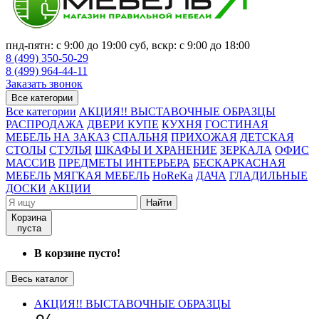
пнд-пятн: с 9:00 до 19:00 суб, вскр: с 9:00 до 18:00
8 (499) 350-50-29
8 (499) 964-44-11
Заказать звонок
Все категории
Все категории
АКЦИЯ!! ВЫСТАВОЧНЫЕ ОБРАЗЦЫ
РАСПРОДАЖА
ДВЕРИ КУПЕ
КУХНЯ
ГОСТИНАЯ
МЕБЕЛЬ НА ЗАКАЗ
СПАЛЬНЯ
ПРИХОЖАЯ
ДЕТСКАЯ
СТОЛЫ
СТУЛЬЯ
ШКАФЫ И ХРАНЕНИЕ
ЗЕРКАЛА
ОФИС
МАССИВ
ПРЕДМЕТЫ ИНТЕРЬЕРА
БЕСКАРКАСНАЯ
МЕБЕЛЬ
МЯГКАЯ МЕБЕЛЬ
HoReKa
ДАЧА
ГЛАДИЛЬНЫЕ
ДОСКИ
АКЦИИ
Найти
Корзина
пуста
В корзине пусто!
Весь каталог
АКЦИЯ!! ВЫСТАВОЧНЫЕ ОБРАЗЦЫ