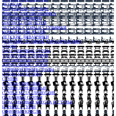
ДЕТСКАЯ
МОДУЛЬНЫЕ ДЕТСКИЕ
МЕБЕЛЬ ДЛЯ ШКОЛЬНИКА
ДЕТСКИЕ КРОВАТИ
МАТРАСЫ ДЛЯ ДЕТЕЙ
ДЕТСКИЕ СТОЛЫ И СТУЛЬЧИКИ
КОМОДЫ ДЛЯ ДЕТЕЙ
ДЕТСКИЕ ДИВАНЧИКИ
ДЕТСКИЙ СТУЛЬЧИК ДЛЯ КОРМЛЕНИЯ
СТОЛЫ
ПЛАСТИКОВЫЕ СТОЛЫ
ТУАЛЕТНЫЕ СТОЛИКИ
ПИСЬМЕННЫЕ СТОЛЫ
ЖУРНАЛЬНЫЕ СТОЛЫ
КОМПЬЮТЕРНЫЕ СТОЛЫ
СТОЛЫ НА КУХНЮ
СТУЛЬЯ
СТУЛЬЯ ОФИСНЫЕ
СТУЛЬЯ ДЕРЕВЯННЫЕ
СТУЛЬЯ МЕТАЛЛИЧЕСКИЕ
СКЛАДНЫЕ СТУЛЬЯ
ПЛАСТИКОВЫЕ КРЕСЛА И СТУЛЬЯ
БАРНЫЕ СТУЛЬЯ
ОФИСНЫЕ КРЕСЛА