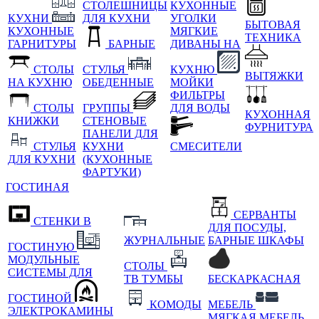
СТОЛЕШНИЦЫ
КУХОННЫЕ
КУХНИ
ДЛЯ КУХНИ
УГОЛКИ
БЫТОВАЯ
КУХОННЫЕ
МЯГКИЕ
ТЕХНИКА
ГАРНИТУРЫ
БАРНЫЕ
ДИВАНЫ НА
СТОЛЫ
СТУЛЬЯ
КУХНЮ
ВЫТЯЖКИ
НА КУХНЮ
ОБЕДЕННЫЕ
МОЙКИ
ФИЛЬТРЫ
СТОЛЫ
ГРУППЫ
ДЛЯ ВОДЫ
КУХОННАЯ
КНИЖКИ
СТЕНОВЫЕ
ФУРНИТУРА
ПАНЕЛИ ДЛЯ
СТУЛЬЯ
КУХНИ
СМЕСИТЕЛИ
ДЛЯ КУХНИ
(КУХОННЫЕ
ФАРТУКИ)
ГОСТИНАЯ
СЕРВАНТЫ
СТЕНКИ В
ДЛЯ ПОСУДЫ,
ЖУРНАЛЬНЫЕ
БАРНЫЕ ШКАФЫ
ГОСТИНУЮ
МОДУЛЬНЫЕ
СТОЛЫ
СИСТЕМЫ ДЛЯ
ТВ ТУМБЫ
БЕСКАРКАСНАЯ
ГОСТИНОЙ
КОМОДЫ
МЕБЕЛЬ
ЭЛЕКТРОКАМИНЫ
МЯГКАЯ МЕБЕЛЬ