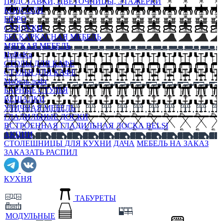
ПОДСТАВКИ, ЦВЕТОЧНИЦЫ, ЭТАЖЕРКИ
КОНСОЛИ
БЮРО
СУНДУКИ
БЕСКАРКАСНАЯ МЕБЕЛЬ
МЯГКАЯ МЕБЕЛЬ
HoReKa
СТОЛЫ ДЛЯ КАФЕ
СТУЛЬЯ ДЛЯ КАФЕ
Мебель лофт
БАРНЫЕ СТУЛЬЯ
ВЕШАЛКИ
УЛИЧНАЯ МЕБЕЛЬ
ГЛАДИЛЬНЫЕ ДОСКИ
ВСТРОЕННАЯ ГЛАДИЛЬНАЯ ДОСКА BELSI
АКЦИИ
СТОЛЕШНИЦЫ ДЛЯ КУХНИ
ДАЧА
МЕБЕЛЬ НА ЗАКАЗ
ЗАКАЗАТЬ РАСПИЛ
КУХНЯ
ТАБУРЕТЫ
МОДУЛЬНЫЕ