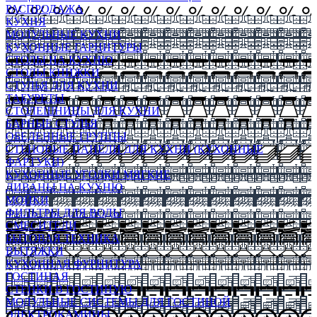
РАСПРОДАЖА
КУХНЯ
МОДУЛЬНЫЕ КУХНИ
КУХОННЫЕ ГАРНИТУРЫ
СТОЛЫ НА КУХНЮ
СТОЛЫ КНИЖКИ
СТУЛЬЯ ДЛЯ КУХНИ
ТАБУРЕТЫ
СТОЛЕШНИЦЫ ДЛЯ КУХНИ
БАРНЫЕ СТУЛЬЯ
ОБЕДЕННЫЕ ГРУППЫ
СТЕНОВЫЕ ПАНЕЛИ ДЛЯ КУХНИ (КУХОННЫЕ
ФАРТУКИ)
КУХОННЫЕ УГОЛКИ МЯГКИЕ
ДИВАНЫ НА КУХНЮ
МОЙКИ
ФИЛЬТРЫ ДЛЯ ВОДЫ
СМЕСИТЕЛИ
БЫТОВАЯ ТЕХНИКА
ВЫТЯЖКИ
КУХОННАЯ ФУРНИТУРА
ГОСТИНАЯ
СТЕНКИ В ГОСТИНУЮ
МОДУЛЬНЫЕ СИСТЕМЫ ДЛЯ ГОСТИНОЙ
ЭЛЕКТРОКАМИНЫ