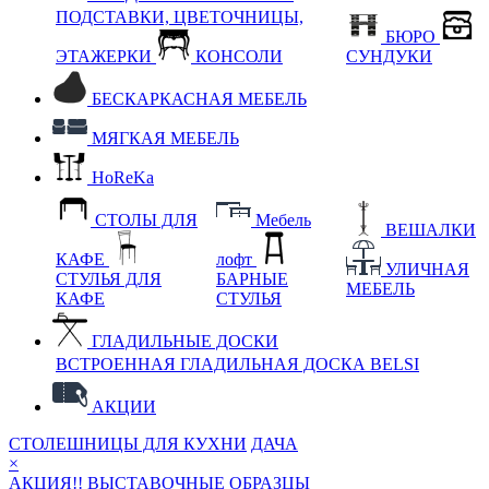
ПОДСТАВКИ, ЦВЕТОЧНИЦЫ,
БЮРО
ЭТАЖЕРКИ
КОНСОЛИ
СУНДУКИ
БЕСКАРКАСНАЯ МЕБЕЛЬ
МЯГКАЯ МЕБЕЛЬ
HoReKa
СТОЛЫ ДЛЯ
Мебель
ВЕШАЛКИ
КАФЕ
лофт
УЛИЧНАЯ
СТУЛЬЯ ДЛЯ
БАРНЫЕ
МЕБЕЛЬ
КАФЕ
СТУЛЬЯ
ГЛАДИЛЬНЫЕ ДОСКИ
ВСТРОЕННАЯ ГЛАДИЛЬНАЯ ДОСКА BELSI
АКЦИИ
СТОЛЕШНИЦЫ ДЛЯ КУХНИ
ДАЧА
×
АКЦИЯ!! ВЫСТАВОЧНЫЕ ОБРАЗЦЫ