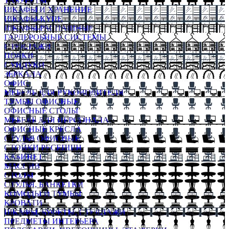
ТАБУРЕТЫ
ШКАФЫ И ХРАНЕНИЕ
ШКАФЫ-КУПЕ
ШКАФЫ-РАСПАШНЫЕ
ГАРДЕРОБНЫЕ СИСТЕМЫ
СТЕЛЛАЖИ
ПОЛКИ
СУНДУКИ
ЗЕРКАЛА
ОФИС
МЕБЕЛЬ ДЛЯ РУКОВОДИТЕЛЯ
ТУМБЫ ОФИСНЫЕ
ОФИСНЫЕ СТОЛЫ
МЕБЕЛЬ ДЛЯ ПЕРСОНАЛА
ОФИСНЫЕ КРЕСЛА
СТУЛЬЯ ОФИСНЫЕ
СТОЙКИ РЕСЕПШН
КАБИНЕТ
МАССИВ
СТОЛЫ
СТУЛЬЯ, БАНКЕТКИ
КОМОДЫ И ТУМБЫ
КРОВАТИ
ШКАФЫ, БУФЕТЫ, СТЕЛЛАЖИ
ПРЕДМЕТЫ ИНТЕРЬЕРА