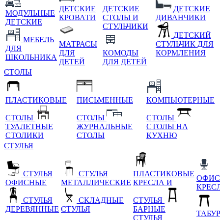
ДЕТСКИЕ
ДЕТСКИЕ
ДЕТСКИЕ
МОДУЛЬНЫЕ
КРОВАТИ
СТОЛЫ И
ДИВАНЧИКИ
ДЕТСКИЕ
СТУЛЬЧИКИ
ДЕТСКИЙ
МЕБЕЛЬ
МАТРАСЫ
СТУЛЬЧИК ДЛЯ
ДЛЯ
ДЛЯ
КОМОДЫ
КОРМЛЕНИЯ
ШКОЛЬНИКА
ДЕТЕЙ
ДЛЯ ДЕТЕЙ
СТОЛЫ
ПЛАСТИКОВЫЕ
ПИСЬМЕННЫЕ
КОМПЬЮТЕРНЫЕ
СТОЛЫ
СТОЛЫ
СТОЛЫ
ТУАЛЕТНЫЕ
ЖУРНАЛЬНЫЕ
СТОЛЫ НА
СТОЛИКИ
СТОЛЫ
КУХНЮ
СТУЛЬЯ
СТУЛЬЯ
СТУЛЬЯ
ПЛАСТИКОВЫЕ
ОФИС
ОФИСНЫЕ
МЕТАЛЛИЧЕСКИЕ
КРЕСЛА И
КРЕС
СТУЛЬЯ
СКЛАДНЫЕ
СТУЛЬЯ
ДЕРЕВЯННЫЕ
СТУЛЬЯ
БАРНЫЕ
ТАБУ
СТУЛЬЯ