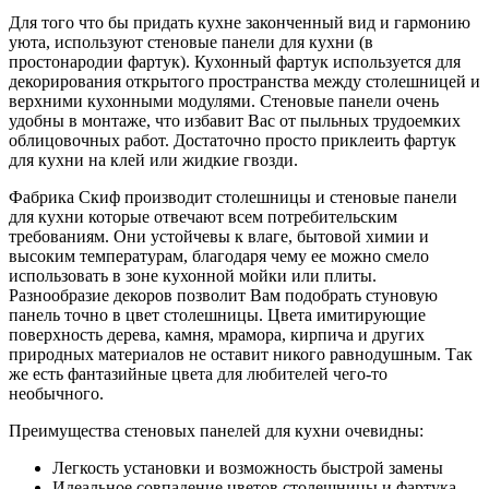
Для того что бы придать кухне законченный вид и гармонию
уюта, используют стеновые панели для кухни (в
простонародии фартук). Кухонный фартук используется для
декорирования открытого пространства между столешницей и
верхними кухонными модулями. Стеновые панели очень
удобны в монтаже, что избавит Вас от пыльных трудоемких
облицовочных работ. Достаточно просто приклеить фартук
для кухни на клей или жидкие гвозди.
Фабрика Скиф производит столешницы и стеновые панели
для кухни которые отвечают всем потребительским
требованиям. Они устойчевы к влаге, бытовой химии и
высоким температурам, благодаря чему ее можно смело
использовать в зоне кухонной мойки или плиты.
Разнообразие декоров позволит Вам подобрать стуновую
панель точно в цвет столешницы. Цвета имитирующие
поверхность дерева, камня, мрамора, кирпича и других
природных материалов не оставит никого равнодушным. Так
же есть фантазийные цвета для любителей чего-то
необычного.
Преимущества стеновых панелей для кухни очевидны:
Легкость установки и возможность быстрой замены
Идеальное совпадение цветов столешницы и фартука