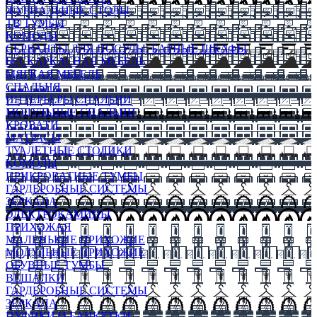
ЖУРНАЛЬНЫЕ СТОЛЫ
ТВ ТУМБЫ
КОМОДЫ
СЕРВАНТЫ ДЛЯ ПОСУДЫ, БАРНЫЕ ШКАФЫ
БЕСКАРКАСНАЯ МЕБЕЛЬ
МЯГКАЯ МЕБЕЛЬ
СПАЛЬНЯ
ИНТЕРЬЕРЫ СПАЛЬНИ
МОДУЛЬНЫЕ СПАЛЬНИ
КРОВАТИ
МАТРАСЫ
ТУАЛЕТНЫЕ СТОЛИКИ
КОМОДЫ
ПРИКРОВАТНЫЕ ТУМБЫ
ГАРДЕРОБНЫЕ СИСТЕМЫ
ЗЕРКАЛА
ЭЛЕКТРОКАМИНЫ
ПРИХОЖАЯ
МАЛЕНЬКИЕ ПРИХОЖИЕ
МОДУЛЬНЫЕ ПРИХОЖИЕ
ОБУВНЫЕ ТУМБЫ
ВЕШАЛКИ
ГАРДЕРОБНЫЕ СИСТЕМЫ
ЗЕРКАЛА
ПУФИКИ И БАНКЕТКИ