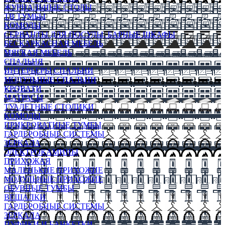
ЖУРНАЛЬНЫЕ СТОЛЫ
ТВ ТУМБЫ
КОМОДЫ
СЕРВАНТЫ ДЛЯ ПОСУДЫ, БАРНЫЕ ШКАФЫ
БЕСКАРКАСНАЯ МЕБЕЛЬ
МЯГКАЯ МЕБЕЛЬ
СПАЛЬНЯ
ИНТЕРЬЕРЫ СПАЛЬНИ
МОДУЛЬНЫЕ СПАЛЬНИ
КРОВАТИ
МАТРАСЫ
ТУАЛЕТНЫЕ СТОЛИКИ
КОМОДЫ
ПРИКРОВАТНЫЕ ТУМБЫ
ГАРДЕРОБНЫЕ СИСТЕМЫ
ЗЕРКАЛА
ЭЛЕКТРОКАМИНЫ
ПРИХОЖАЯ
МАЛЕНЬКИЕ ПРИХОЖИЕ
МОДУЛЬНЫЕ ПРИХОЖИЕ
ОБУВНЫЕ ТУМБЫ
ВЕШАЛКИ
ГАРДЕРОБНЫЕ СИСТЕМЫ
ЗЕРКАЛА
ПУФИКИ И БАНКЕТКИ