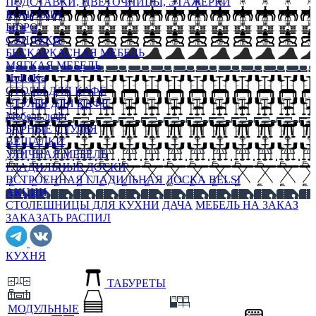
ПОДСТАВКИ, ЦВЕТОЧНИЦЫ, ЭТАЖЕРКИ
КОНСОЛИ
БЮРО
СУНДУКИ
БЕСКАРКАСНАЯ МЕБЕЛЬ
МЯГКАЯ МЕБЕЛЬ
HoReKa
СТОЛЫ ДЛЯ КАФЕ
СТУЛЬЯ ДЛЯ КАФЕ
Мебель лофт
БАРНЫЕ СТУЛЬЯ
ВЕШАЛКИ
УЛИЧНАЯ МЕБЕЛЬ
ГЛАДИЛЬНЫЕ ДОСКИ
ВСТРОЕННАЯ ГЛАДИЛЬНАЯ ДОСКА BELSI
АКЦИИ
СТОЛЕШНИЦЫ ДЛЯ КУХНИ
ДАЧА
МЕБЕЛЬ НА ЗАКАЗ
ЗАКАЗАТЬ РАСПИЛ
КУХНЯ
ТАБУРЕТЫ
МОДУЛЬНЫЕ