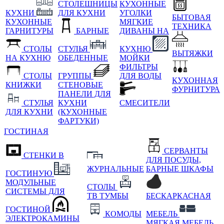
СТОЛЕШНИЦЫ
КУХОННЫЕ
КУХНИ
ДЛЯ КУХНИ
УГОЛКИ
БЫТОВАЯ
КУХОННЫЕ
МЯГКИЕ
ТЕХНИКА
ГАРНИТУРЫ
БАРНЫЕ
ДИВАНЫ НА
СТОЛЫ
СТУЛЬЯ
КУХНЮ
ВЫТЯЖКИ
НА КУХНЮ
ОБЕДЕННЫЕ
МОЙКИ
ФИЛЬТРЫ
СТОЛЫ
ГРУППЫ
ДЛЯ ВОДЫ
КУХОННАЯ
КНИЖКИ
СТЕНОВЫЕ
ФУРНИТУРА
ПАНЕЛИ ДЛЯ
СТУЛЬЯ
КУХНИ
СМЕСИТЕЛИ
ДЛЯ КУХНИ
(КУХОННЫЕ
ФАРТУКИ)
ГОСТИНАЯ
СЕРВАНТЫ
СТЕНКИ В
ДЛЯ ПОСУДЫ,
ЖУРНАЛЬНЫЕ
БАРНЫЕ ШКАФЫ
ГОСТИНУЮ
МОДУЛЬНЫЕ
СТОЛЫ
СИСТЕМЫ ДЛЯ
ТВ ТУМБЫ
БЕСКАРКАСНАЯ
ГОСТИНОЙ
КОМОДЫ
МЕБЕЛЬ
ЭЛЕКТРОКАМИНЫ
МЯГКАЯ МЕБЕЛЬ