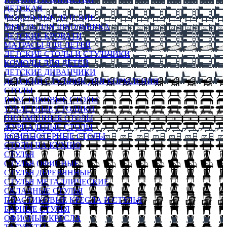
ДЕТСКАЯ
МОДУЛЬНЫЕ ДЕТСКИЕ
МЕБЕЛЬ ДЛЯ ШКОЛЬНИКА
ДЕТСКИЕ КРОВАТИ
МАТРАСЫ ДЛЯ ДЕТЕЙ
ДЕТСКИЕ СТОЛЫ И СТУЛЬЧИКИ
КОМОДЫ ДЛЯ ДЕТЕЙ
ДЕТСКИЕ ДИВАНЧИКИ
ДЕТСКИЙ СТУЛЬЧИК ДЛЯ КОРМЛЕНИЯ
СТОЛЫ
ПЛАСТИКОВЫЕ СТОЛЫ
ТУАЛЕТНЫЕ СТОЛИКИ
ПИСЬМЕННЫЕ СТОЛЫ
ЖУРНАЛЬНЫЕ СТОЛЫ
КОМПЬЮТЕРНЫЕ СТОЛЫ
СТОЛЫ НА КУХНЮ
СТУЛЬЯ
СТУЛЬЯ ОФИСНЫЕ
СТУЛЬЯ ДЕРЕВЯННЫЕ
СТУЛЬЯ МЕТАЛЛИЧЕСКИЕ
СКЛАДНЫЕ СТУЛЬЯ
ПЛАСТИКОВЫЕ КРЕСЛА И СТУЛЬЯ
БАРНЫЕ СТУЛЬЯ
ОФИСНЫЕ КРЕСЛА