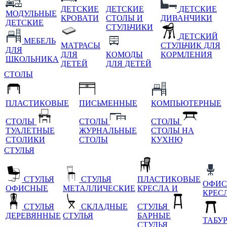
ДЕТСКИЕ
ДЕТСКИЕ
ДЕТСКИЕ
МОДУЛЬНЫЕ
КРОВАТИ
СТОЛЫ И
ДИВАНЧИКИ
ДЕТСКИЕ
СТУЛЬЧИКИ
ДЕТСКИЙ
МЕБЕЛЬ
МАТРАСЫ
СТУЛЬЧИК ДЛЯ
ДЛЯ
ДЛЯ
КОМОДЫ
КОРМЛЕНИЯ
ШКОЛЬНИКА
ДЕТЕЙ
ДЛЯ ДЕТЕЙ
СТОЛЫ
ПЛАСТИКОВЫЕ
ПИСЬМЕННЫЕ
КОМПЬЮТЕРНЫЕ
СТОЛЫ
СТОЛЫ
СТОЛЫ
ТУАЛЕТНЫЕ
ЖУРНАЛЬНЫЕ
СТОЛЫ НА
СТОЛИКИ
СТОЛЫ
КУХНЮ
СТУЛЬЯ
СТУЛЬЯ
СТУЛЬЯ
ПЛАСТИКОВЫЕ
ОФИС
ОФИСНЫЕ
МЕТАЛЛИЧЕСКИЕ
КРЕСЛА И
КРЕС
СТУЛЬЯ
СКЛАДНЫЕ
СТУЛЬЯ
ДЕРЕВЯННЫЕ
СТУЛЬЯ
БАРНЫЕ
ТАБУ
СТУЛЬЯ