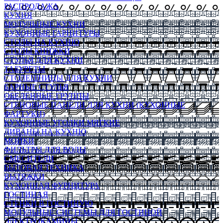
РАСПРОДАЖА
КУХНЯ
МОДУЛЬНЫЕ КУХНИ
КУХОННЫЕ ГАРНИТУРЫ
СТОЛЫ НА КУХНЮ
СТОЛЫ КНИЖКИ
СТУЛЬЯ ДЛЯ КУХНИ
ТАБУРЕТЫ
СТОЛЕШНИЦЫ ДЛЯ КУХНИ
БАРНЫЕ СТУЛЬЯ
ОБЕДЕННЫЕ ГРУППЫ
СТЕНОВЫЕ ПАНЕЛИ ДЛЯ КУХНИ (КУХОННЫЕ
ФАРТУКИ)
КУХОННЫЕ УГОЛКИ МЯГКИЕ
ДИВАНЫ НА КУХНЮ
МОЙКИ
ФИЛЬТРЫ ДЛЯ ВОДЫ
СМЕСИТЕЛИ
БЫТОВАЯ ТЕХНИКА
ВЫТЯЖКИ
КУХОННАЯ ФУРНИТУРА
ГОСТИНАЯ
СТЕНКИ В ГОСТИНУЮ
МОДУЛЬНЫЕ СИСТЕМЫ ДЛЯ ГОСТИНОЙ
ЭЛЕКТРОКАМИНЫ