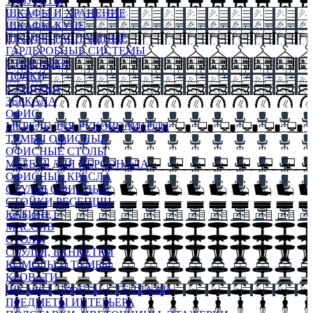
ТАБУРЕТЫ
ШКАФЫ И ХРАНЕНИЕ
ШКАФЫ-КУПЕ
ШКАФЫ-РАСПАШНЫЕ
ГАРДЕРОБНЫЕ СИСТЕМЫ
СТЕЛЛАЖИ
ПОЛКИ
СУНДУКИ
ЗЕРКАЛА
ОФИС
МЕБЕЛЬ ДЛЯ РУКОВОДИТЕЛЯ
ТУМБЫ ОФИСНЫЕ
ОФИСНЫЕ СТОЛЫ
МЕБЕЛЬ ДЛЯ ПЕРСОНАЛА
ОФИСНЫЕ КРЕСЛА
СТУЛЬЯ ОФИСНЫЕ
СТОЙКИ РЕСЕПШН
КАБИНЕТ
МАССИВ
СТОЛЫ
СТУЛЬЯ, БАНКЕТКИ
КОМОДЫ И ТУМБЫ
КРОВАТИ
ШКАФЫ, БУФЕТЫ, СТЕЛЛАЖИ
ПРЕДМЕТЫ ИНТЕРЬЕРА