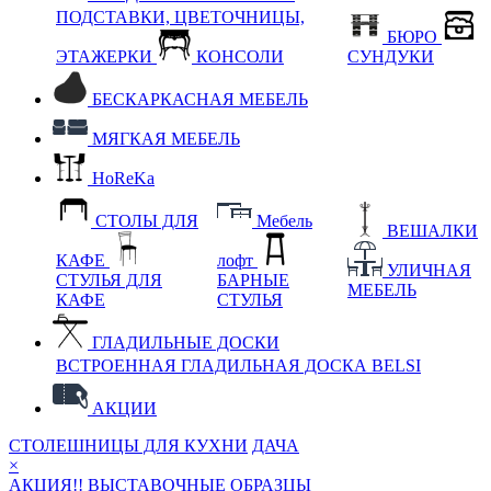
ПОДСТАВКИ, ЦВЕТОЧНИЦЫ,
БЮРО
ЭТАЖЕРКИ
КОНСОЛИ
СУНДУКИ
БЕСКАРКАСНАЯ МЕБЕЛЬ
МЯГКАЯ МЕБЕЛЬ
HoReKa
СТОЛЫ ДЛЯ
Мебель
ВЕШАЛКИ
КАФЕ
лофт
УЛИЧНАЯ
СТУЛЬЯ ДЛЯ
БАРНЫЕ
МЕБЕЛЬ
КАФЕ
СТУЛЬЯ
ГЛАДИЛЬНЫЕ ДОСКИ
ВСТРОЕННАЯ ГЛАДИЛЬНАЯ ДОСКА BELSI
АКЦИИ
СТОЛЕШНИЦЫ ДЛЯ КУХНИ
ДАЧА
×
АКЦИЯ!! ВЫСТАВОЧНЫЕ ОБРАЗЦЫ