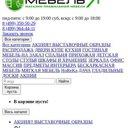
пнд-пятн: с 9:00 до 19:00 суб, вскр: с 9:00 до 18:00
8 (499) 350-50-29
8 (499) 964-44-11
Заказать звонок
Все категории
Все категории
АКЦИЯ!! ВЫСТАВОЧНЫЕ ОБРАЗЦЫ
РАСПРОДАЖА
ДВЕРИ КУПЕ
КУХНЯ
ГОСТИНАЯ
МЕБЕЛЬ НА ЗАКАЗ
СПАЛЬНЯ
ПРИХОЖАЯ
ДЕТСКАЯ
СТОЛЫ
СТУЛЬЯ
ШКАФЫ И ХРАНЕНИЕ
ЗЕРКАЛА
ОФИС
МАССИВ
ПРЕДМЕТЫ ИНТЕРЬЕРА
БЕСКАРКАСНАЯ
МЕБЕЛЬ
МЯГКАЯ МЕБЕЛЬ
HoReKa
ДАЧА
ГЛАДИЛЬНЫЕ
ДОСКИ
АКЦИИ
Найти
Корзина
пуста
В корзине пусто!
Весь каталог
АКЦИЯ!! ВЫСТАВОЧНЫЕ ОБРАЗЦЫ