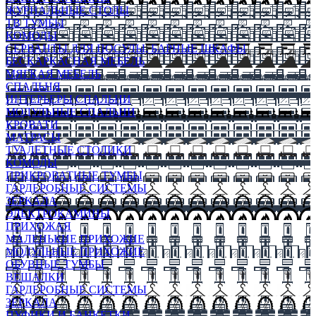
ЖУРНАЛЬНЫЕ СТОЛЫ
ТВ ТУМБЫ
КОМОДЫ
СЕРВАНТЫ ДЛЯ ПОСУДЫ, БАРНЫЕ ШКАФЫ
БЕСКАРКАСНАЯ МЕБЕЛЬ
МЯГКАЯ МЕБЕЛЬ
СПАЛЬНЯ
ИНТЕРЬЕРЫ СПАЛЬНИ
МОДУЛЬНЫЕ СПАЛЬНИ
КРОВАТИ
МАТРАСЫ
ТУАЛЕТНЫЕ СТОЛИКИ
КОМОДЫ
ПРИКРОВАТНЫЕ ТУМБЫ
ГАРДЕРОБНЫЕ СИСТЕМЫ
ЗЕРКАЛА
ЭЛЕКТРОКАМИНЫ
ПРИХОЖАЯ
МАЛЕНЬКИЕ ПРИХОЖИЕ
МОДУЛЬНЫЕ ПРИХОЖИЕ
ОБУВНЫЕ ТУМБЫ
ВЕШАЛКИ
ГАРДЕРОБНЫЕ СИСТЕМЫ
ЗЕРКАЛА
ПУФИКИ И БАНКЕТКИ