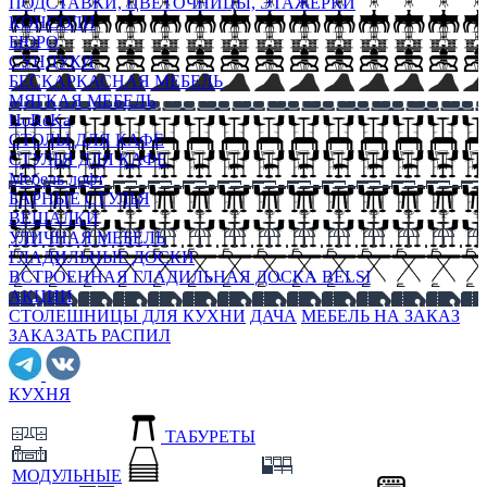
ПОДСТАВКИ, ЦВЕТОЧНИЦЫ, ЭТАЖЕРКИ
КОНСОЛИ
БЮРО
СУНДУКИ
БЕСКАРКАСНАЯ МЕБЕЛЬ
МЯГКАЯ МЕБЕЛЬ
HoReKa
СТОЛЫ ДЛЯ КАФЕ
СТУЛЬЯ ДЛЯ КАФЕ
Мебель лофт
БАРНЫЕ СТУЛЬЯ
ВЕШАЛКИ
УЛИЧНАЯ МЕБЕЛЬ
ГЛАДИЛЬНЫЕ ДОСКИ
ВСТРОЕННАЯ ГЛАДИЛЬНАЯ ДОСКА BELSI
АКЦИИ
СТОЛЕШНИЦЫ ДЛЯ КУХНИ
ДАЧА
МЕБЕЛЬ НА ЗАКАЗ
ЗАКАЗАТЬ РАСПИЛ
КУХНЯ
ТАБУРЕТЫ
МОДУЛЬНЫЕ