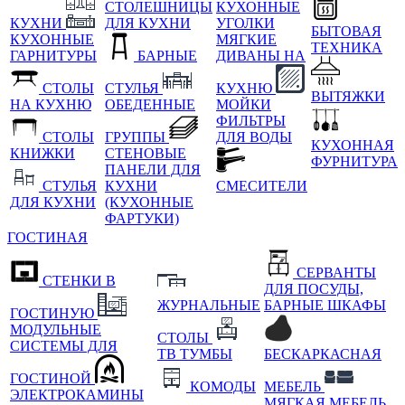
СТОЛЕШНИЦЫ
КУХОННЫЕ
КУХНИ
ДЛЯ КУХНИ
УГОЛКИ
БЫТОВАЯ
КУХОННЫЕ
МЯГКИЕ
ТЕХНИКА
ГАРНИТУРЫ
БАРНЫЕ
ДИВАНЫ НА
СТОЛЫ
СТУЛЬЯ
КУХНЮ
ВЫТЯЖКИ
НА КУХНЮ
ОБЕДЕННЫЕ
МОЙКИ
ФИЛЬТРЫ
СТОЛЫ
ГРУППЫ
ДЛЯ ВОДЫ
КУХОННАЯ
КНИЖКИ
СТЕНОВЫЕ
ФУРНИТУРА
ПАНЕЛИ ДЛЯ
СТУЛЬЯ
КУХНИ
СМЕСИТЕЛИ
ДЛЯ КУХНИ
(КУХОННЫЕ
ФАРТУКИ)
ГОСТИНАЯ
СЕРВАНТЫ
СТЕНКИ В
ДЛЯ ПОСУДЫ,
ЖУРНАЛЬНЫЕ
БАРНЫЕ ШКАФЫ
ГОСТИНУЮ
МОДУЛЬНЫЕ
СТОЛЫ
СИСТЕМЫ ДЛЯ
ТВ ТУМБЫ
БЕСКАРКАСНАЯ
ГОСТИНОЙ
КОМОДЫ
МЕБЕЛЬ
ЭЛЕКТРОКАМИНЫ
МЯГКАЯ МЕБЕЛЬ