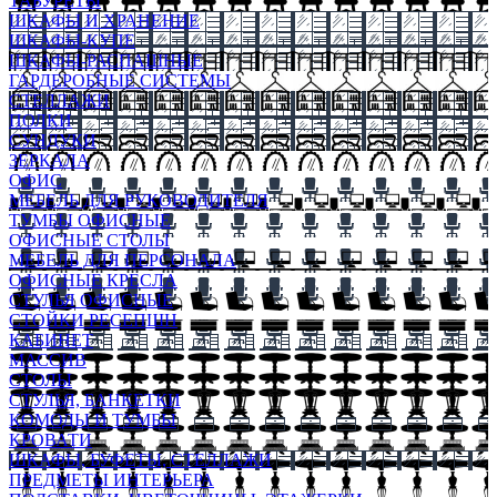
ТАБУРЕТЫ
ШКАФЫ И ХРАНЕНИЕ
ШКАФЫ-КУПЕ
ШКАФЫ-РАСПАШНЫЕ
ГАРДЕРОБНЫЕ СИСТЕМЫ
СТЕЛЛАЖИ
ПОЛКИ
СУНДУКИ
ЗЕРКАЛА
ОФИС
МЕБЕЛЬ ДЛЯ РУКОВОДИТЕЛЯ
ТУМБЫ ОФИСНЫЕ
ОФИСНЫЕ СТОЛЫ
МЕБЕЛЬ ДЛЯ ПЕРСОНАЛА
ОФИСНЫЕ КРЕСЛА
СТУЛЬЯ ОФИСНЫЕ
СТОЙКИ РЕСЕПШН
КАБИНЕТ
МАССИВ
СТОЛЫ
СТУЛЬЯ, БАНКЕТКИ
КОМОДЫ И ТУМБЫ
КРОВАТИ
ШКАФЫ, БУФЕТЫ, СТЕЛЛАЖИ
ПРЕДМЕТЫ ИНТЕРЬЕРА