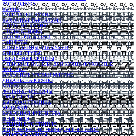
РАСПРОДАЖА
КУХНЯ
МОДУЛЬНЫЕ КУХНИ
КУХОННЫЕ ГАРНИТУРЫ
СТОЛЫ НА КУХНЮ
СТОЛЫ КНИЖКИ
СТУЛЬЯ ДЛЯ КУХНИ
ТАБУРЕТЫ
СТОЛЕШНИЦЫ ДЛЯ КУХНИ
БАРНЫЕ СТУЛЬЯ
ОБЕДЕННЫЕ ГРУППЫ
СТЕНОВЫЕ ПАНЕЛИ ДЛЯ КУХНИ (КУХОННЫЕ
ФАРТУКИ)
КУХОННЫЕ УГОЛКИ МЯГКИЕ
ДИВАНЫ НА КУХНЮ
МОЙКИ
ФИЛЬТРЫ ДЛЯ ВОДЫ
СМЕСИТЕЛИ
БЫТОВАЯ ТЕХНИКА
ВЫТЯЖКИ
КУХОННАЯ ФУРНИТУРА
ГОСТИНАЯ
СТЕНКИ В ГОСТИНУЮ
МОДУЛЬНЫЕ СИСТЕМЫ ДЛЯ ГОСТИНОЙ
ЭЛЕКТРОКАМИНЫ