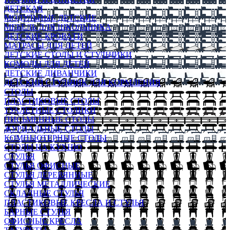
ДЕТСКАЯ
МОДУЛЬНЫЕ ДЕТСКИЕ
МЕБЕЛЬ ДЛЯ ШКОЛЬНИКА
ДЕТСКИЕ КРОВАТИ
МАТРАСЫ ДЛЯ ДЕТЕЙ
ДЕТСКИЕ СТОЛЫ И СТУЛЬЧИКИ
КОМОДЫ ДЛЯ ДЕТЕЙ
ДЕТСКИЕ ДИВАНЧИКИ
ДЕТСКИЙ СТУЛЬЧИК ДЛЯ КОРМЛЕНИЯ
СТОЛЫ
ПЛАСТИКОВЫЕ СТОЛЫ
ТУАЛЕТНЫЕ СТОЛИКИ
ПИСЬМЕННЫЕ СТОЛЫ
ЖУРНАЛЬНЫЕ СТОЛЫ
КОМПЬЮТЕРНЫЕ СТОЛЫ
СТОЛЫ НА КУХНЮ
СТУЛЬЯ
СТУЛЬЯ ОФИСНЫЕ
СТУЛЬЯ ДЕРЕВЯННЫЕ
СТУЛЬЯ МЕТАЛЛИЧЕСКИЕ
СКЛАДНЫЕ СТУЛЬЯ
ПЛАСТИКОВЫЕ КРЕСЛА И СТУЛЬЯ
БАРНЫЕ СТУЛЬЯ
ОФИСНЫЕ КРЕСЛА