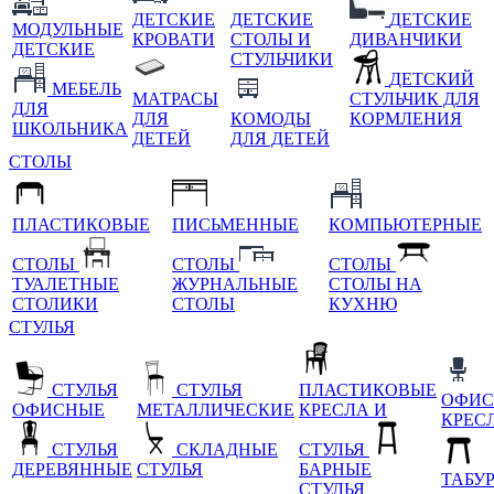
ДЕТСКИЕ
ДЕТСКИЕ
ДЕТСКИЕ
МОДУЛЬНЫЕ
КРОВАТИ
СТОЛЫ И
ДИВАНЧИКИ
ДЕТСКИЕ
СТУЛЬЧИКИ
ДЕТСКИЙ
МЕБЕЛЬ
МАТРАСЫ
СТУЛЬЧИК ДЛЯ
ДЛЯ
ДЛЯ
КОМОДЫ
КОРМЛЕНИЯ
ШКОЛЬНИКА
ДЕТЕЙ
ДЛЯ ДЕТЕЙ
СТОЛЫ
ПЛАСТИКОВЫЕ
ПИСЬМЕННЫЕ
КОМПЬЮТЕРНЫЕ
СТОЛЫ
СТОЛЫ
СТОЛЫ
ТУАЛЕТНЫЕ
ЖУРНАЛЬНЫЕ
СТОЛЫ НА
СТОЛИКИ
СТОЛЫ
КУХНЮ
СТУЛЬЯ
СТУЛЬЯ
СТУЛЬЯ
ПЛАСТИКОВЫЕ
ОФИС
ОФИСНЫЕ
МЕТАЛЛИЧЕСКИЕ
КРЕСЛА И
КРЕС
СТУЛЬЯ
СКЛАДНЫЕ
СТУЛЬЯ
ДЕРЕВЯННЫЕ
СТУЛЬЯ
БАРНЫЕ
ТАБУ
СТУЛЬЯ