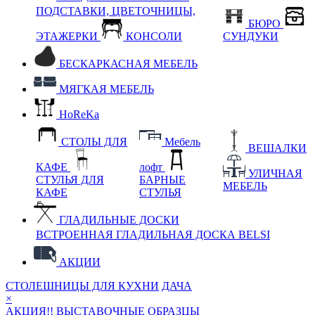
ПОДСТАВКИ, ЦВЕТОЧНИЦЫ,
БЮРО
ЭТАЖЕРКИ
КОНСОЛИ
СУНДУКИ
БЕСКАРКАСНАЯ МЕБЕЛЬ
МЯГКАЯ МЕБЕЛЬ
HoReKa
СТОЛЫ ДЛЯ
Мебель
ВЕШАЛКИ
КАФЕ
лофт
УЛИЧНАЯ
СТУЛЬЯ ДЛЯ
БАРНЫЕ
МЕБЕЛЬ
КАФЕ
СТУЛЬЯ
ГЛАДИЛЬНЫЕ ДОСКИ
ВСТРОЕННАЯ ГЛАДИЛЬНАЯ ДОСКА BELSI
АКЦИИ
СТОЛЕШНИЦЫ ДЛЯ КУХНИ
ДАЧА
×
АКЦИЯ!! ВЫСТАВОЧНЫЕ ОБРАЗЦЫ