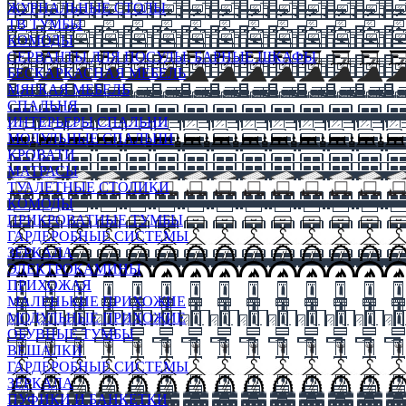
ЖУРНАЛЬНЫЕ СТОЛЫ
ТВ ТУМБЫ
КОМОДЫ
СЕРВАНТЫ ДЛЯ ПОСУДЫ, БАРНЫЕ ШКАФЫ
БЕСКАРКАСНАЯ МЕБЕЛЬ
МЯГКАЯ МЕБЕЛЬ
СПАЛЬНЯ
ИНТЕРЬЕРЫ СПАЛЬНИ
МОДУЛЬНЫЕ СПАЛЬНИ
КРОВАТИ
МАТРАСЫ
ТУАЛЕТНЫЕ СТОЛИКИ
КОМОДЫ
ПРИКРОВАТНЫЕ ТУМБЫ
ГАРДЕРОБНЫЕ СИСТЕМЫ
ЗЕРКАЛА
ЭЛЕКТРОКАМИНЫ
ПРИХОЖАЯ
МАЛЕНЬКИЕ ПРИХОЖИЕ
МОДУЛЬНЫЕ ПРИХОЖИЕ
ОБУВНЫЕ ТУМБЫ
ВЕШАЛКИ
ГАРДЕРОБНЫЕ СИСТЕМЫ
ЗЕРКАЛА
ПУФИКИ И БАНКЕТКИ