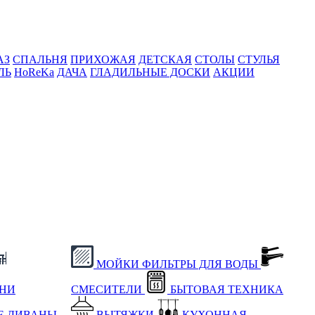
АЗ
СПАЛЬНЯ
ПРИХОЖАЯ
ДЕТСКАЯ
СТОЛЫ
СТУЛЬЯ
ЛЬ
HoReKa
ДАЧА
ГЛАДИЛЬНЫЕ ДОСКИ
АКЦИИ
МОЙКИ
ФИЛЬТРЫ ДЛЯ ВОДЫ
ХНИ
СМЕСИТЕЛИ
БЫТОВАЯ ТЕХНИКА
Е
ДИВАНЫ
ВЫТЯЖКИ
КУХОННАЯ