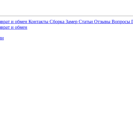
зврат и обмен
Контакты
Сборка
Замер
Статьи
Отзывы
Вопросы
зврат и обмен
ли