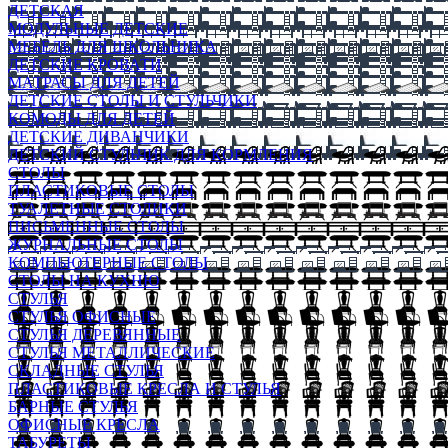
ДЕТСКАЯ
МОДУЛЬНЫЕ ДЕТСКИЕ
МЕБЕЛЬ ДЛЯ ШКОЛЬНИКА
ДЕТСКИЕ КРОВАТИ
МАТРАСЫ ДЛЯ ДЕТЕЙ
ДЕТСКИЕ СТОЛЫ И СТУЛЬЧИКИ
КОМОДЫ ДЛЯ ДЕТЕЙ
ДЕТСКИЕ ДИВАНЧИКИ
ДЕТСКИЙ СТУЛЬЧИК ДЛЯ КОРМЛЕНИЯ
СТОЛЫ
ПЛАСТИКОВЫЕ СТОЛЫ
ТУАЛЕТНЫЕ СТОЛИКИ
ПИСЬМЕННЫЕ СТОЛЫ
ЖУРНАЛЬНЫЕ СТОЛЫ
КОМПЬЮТЕРНЫЕ СТОЛЫ
СТОЛЫ НА КУХНЮ
СТУЛЬЯ
СТУЛЬЯ ОФИСНЫЕ
СТУЛЬЯ ДЕРЕВЯННЫЕ
СТУЛЬЯ МЕТАЛЛИЧЕСКИЕ
СКЛАДНЫЕ СТУЛЬЯ
ПЛАСТИКОВЫЕ КРЕСЛА И СТУЛЬЯ
БАРНЫЕ СТУЛЬЯ
ОФИСНЫЕ КРЕСЛА
ТАБУРЕТЫ