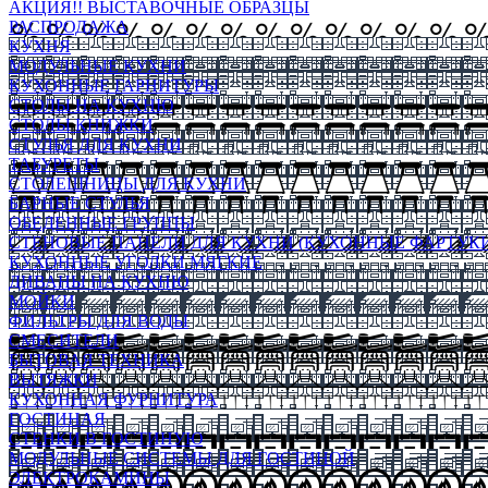
АКЦИЯ!! ВЫСТАВОЧНЫЕ ОБРАЗЦЫ
РАСПРОДАЖА
КУХНЯ
МОДУЛЬНЫЕ КУХНИ
КУХОННЫЕ ГАРНИТУРЫ
СТОЛЫ НА КУХНЮ
СТОЛЫ КНИЖКИ
СТУЛЬЯ ДЛЯ КУХНИ
ТАБУРЕТЫ
СТОЛЕШНИЦЫ ДЛЯ КУХНИ
БАРНЫЕ СТУЛЬЯ
ОБЕДЕННЫЕ ГРУППЫ
СТЕНОВЫЕ ПАНЕЛИ ДЛЯ КУХНИ (КУХОННЫЕ ФАРТУКИ
КУХОННЫЕ УГОЛКИ МЯГКИЕ
ДИВАНЫ НА КУХНЮ
МОЙКИ
ФИЛЬТРЫ ДЛЯ ВОДЫ
СМЕСИТЕЛИ
БЫТОВАЯ ТЕХНИКА
ВЫТЯЖКИ
КУХОННАЯ ФУРНИТУРА
ГОСТИНАЯ
СТЕНКИ В ГОСТИНУЮ
МОДУЛЬНЫЕ СИСТЕМЫ ДЛЯ ГОСТИНОЙ
ЭЛЕКТРОКАМИНЫ