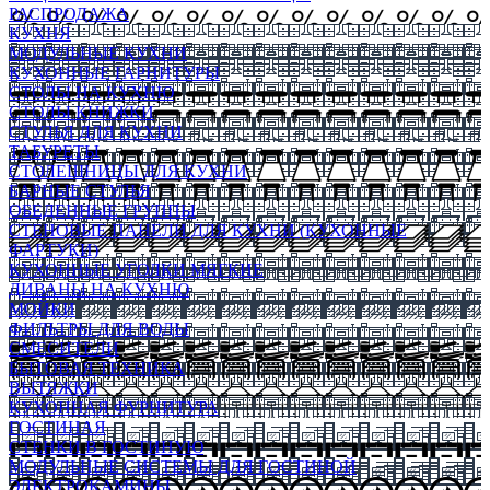
РАСПРОДАЖА
КУХНЯ
МОДУЛЬНЫЕ КУХНИ
КУХОННЫЕ ГАРНИТУРЫ
СТОЛЫ НА КУХНЮ
СТОЛЫ КНИЖКИ
СТУЛЬЯ ДЛЯ КУХНИ
ТАБУРЕТЫ
СТОЛЕШНИЦЫ ДЛЯ КУХНИ
БАРНЫЕ СТУЛЬЯ
ОБЕДЕННЫЕ ГРУППЫ
СТЕНОВЫЕ ПАНЕЛИ ДЛЯ КУХНИ (КУХОННЫЕ
ФАРТУКИ)
КУХОННЫЕ УГОЛКИ МЯГКИЕ
ДИВАНЫ НА КУХНЮ
МОЙКИ
ФИЛЬТРЫ ДЛЯ ВОДЫ
СМЕСИТЕЛИ
БЫТОВАЯ ТЕХНИКА
ВЫТЯЖКИ
КУХОННАЯ ФУРНИТУРА
ГОСТИНАЯ
СТЕНКИ В ГОСТИНУЮ
МОДУЛЬНЫЕ СИСТЕМЫ ДЛЯ ГОСТИНОЙ
ЭЛЕКТРОКАМИНЫ