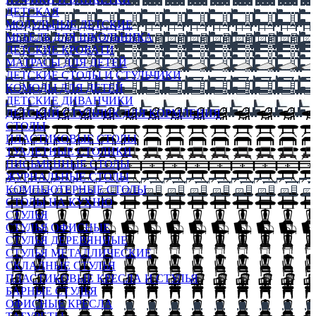
ДЕТСКАЯ
МОДУЛЬНЫЕ ДЕТСКИЕ
МЕБЕЛЬ ДЛЯ ШКОЛЬНИКА
ДЕТСКИЕ КРОВАТИ
МАТРАСЫ ДЛЯ ДЕТЕЙ
ДЕТСКИЕ СТОЛЫ И СТУЛЬЧИКИ
КОМОДЫ ДЛЯ ДЕТЕЙ
ДЕТСКИЕ ДИВАНЧИКИ
ДЕТСКИЙ СТУЛЬЧИК ДЛЯ КОРМЛЕНИЯ
СТОЛЫ
ПЛАСТИКОВЫЕ СТОЛЫ
ТУАЛЕТНЫЕ СТОЛИКИ
ПИСЬМЕННЫЕ СТОЛЫ
ЖУРНАЛЬНЫЕ СТОЛЫ
КОМПЬЮТЕРНЫЕ СТОЛЫ
СТОЛЫ НА КУХНЮ
СТУЛЬЯ
СТУЛЬЯ ОФИСНЫЕ
СТУЛЬЯ ДЕРЕВЯННЫЕ
СТУЛЬЯ МЕТАЛЛИЧЕСКИЕ
СКЛАДНЫЕ СТУЛЬЯ
ПЛАСТИКОВЫЕ КРЕСЛА И СТУЛЬЯ
БАРНЫЕ СТУЛЬЯ
ОФИСНЫЕ КРЕСЛА