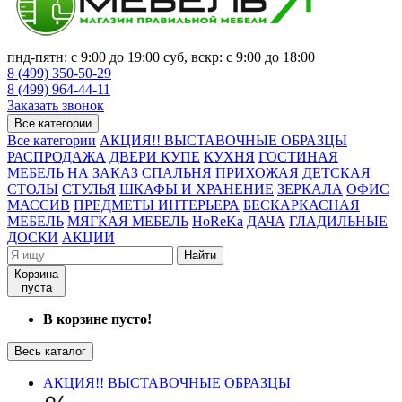
пнд-пятн: с 9:00 до 19:00 суб, вскр: с 9:00 до 18:00
8 (499) 350-50-29
8 (499) 964-44-11
Заказать звонок
Все категории
Все категории
АКЦИЯ!! ВЫСТАВОЧНЫЕ ОБРАЗЦЫ
РАСПРОДАЖА
ДВЕРИ КУПЕ
КУХНЯ
ГОСТИНАЯ
МЕБЕЛЬ НА ЗАКАЗ
СПАЛЬНЯ
ПРИХОЖАЯ
ДЕТСКАЯ
СТОЛЫ
СТУЛЬЯ
ШКАФЫ И ХРАНЕНИЕ
ЗЕРКАЛА
ОФИС
МАССИВ
ПРЕДМЕТЫ ИНТЕРЬЕРА
БЕСКАРКАСНАЯ
МЕБЕЛЬ
МЯГКАЯ МЕБЕЛЬ
HoReKa
ДАЧА
ГЛАДИЛЬНЫЕ
ДОСКИ
АКЦИИ
Найти
Корзина
пуста
В корзине пусто!
Весь каталог
АКЦИЯ!! ВЫСТАВОЧНЫЕ ОБРАЗЦЫ