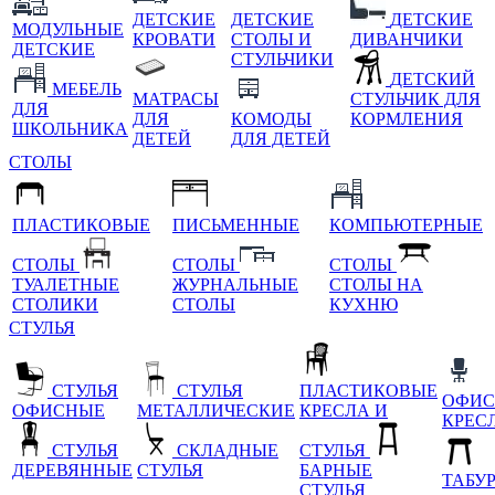
ДЕТСКИЕ
ДЕТСКИЕ
ДЕТСКИЕ
МОДУЛЬНЫЕ
КРОВАТИ
СТОЛЫ И
ДИВАНЧИКИ
ДЕТСКИЕ
СТУЛЬЧИКИ
ДЕТСКИЙ
МЕБЕЛЬ
МАТРАСЫ
СТУЛЬЧИК ДЛЯ
ДЛЯ
ДЛЯ
КОМОДЫ
КОРМЛЕНИЯ
ШКОЛЬНИКА
ДЕТЕЙ
ДЛЯ ДЕТЕЙ
СТОЛЫ
ПЛАСТИКОВЫЕ
ПИСЬМЕННЫЕ
КОМПЬЮТЕРНЫЕ
СТОЛЫ
СТОЛЫ
СТОЛЫ
ТУАЛЕТНЫЕ
ЖУРНАЛЬНЫЕ
СТОЛЫ НА
СТОЛИКИ
СТОЛЫ
КУХНЮ
СТУЛЬЯ
СТУЛЬЯ
СТУЛЬЯ
ПЛАСТИКОВЫЕ
ОФИС
ОФИСНЫЕ
МЕТАЛЛИЧЕСКИЕ
КРЕСЛА И
КРЕС
СТУЛЬЯ
СКЛАДНЫЕ
СТУЛЬЯ
ДЕРЕВЯННЫЕ
СТУЛЬЯ
БАРНЫЕ
ТАБУ
СТУЛЬЯ