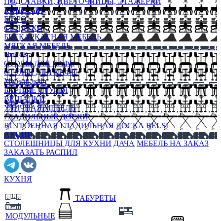
ПОДСТАВКИ, ЦВЕТОЧНИЦЫ, ЭТАЖЕРКИ
КОНСОЛИ
БЮРО
СУНДУКИ
БЕСКАРКАСНАЯ МЕБЕЛЬ
МЯГКАЯ МЕБЕЛЬ
HoReKa
СТОЛЫ ДЛЯ КАФЕ
СТУЛЬЯ ДЛЯ КАФЕ
Мебель лофт
БАРНЫЕ СТУЛЬЯ
ВЕШАЛКИ
УЛИЧНАЯ МЕБЕЛЬ
ГЛАДИЛЬНЫЕ ДОСКИ
ВСТРОЕННАЯ ГЛАДИЛЬНАЯ ДОСКА BELSI
АКЦИИ
СТОЛЕШНИЦЫ ДЛЯ КУХНИ
ДАЧА
МЕБЕЛЬ НА ЗАКАЗ
ЗАКАЗАТЬ РАСПИЛ
КУХНЯ
ТАБУРЕТЫ
МОДУЛЬНЫЕ