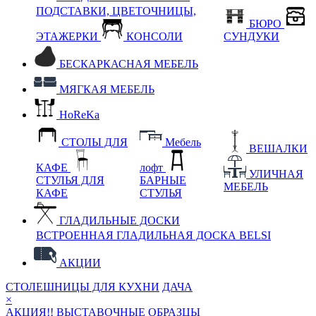
ПОДСТАВКИ, ЦВЕТОЧНИЦЫ,
БЮРО
ЭТАЖЕРКИ
КОНСОЛИ
СУНДУКИ
БЕСКАРКАСНАЯ МЕБЕЛЬ
МЯГКАЯ МЕБЕЛЬ
HoReKa
СТОЛЫ ДЛЯ
Мебель
ВЕШАЛКИ
КАФЕ
лофт
УЛИЧНАЯ
СТУЛЬЯ ДЛЯ
БАРНЫЕ
МЕБЕЛЬ
КАФЕ
СТУЛЬЯ
ГЛАДИЛЬНЫЕ ДОСКИ
ВСТРОЕННАЯ ГЛАДИЛЬНАЯ ДОСКА BELSI
АКЦИИ
СТОЛЕШНИЦЫ ДЛЯ КУХНИ
ДАЧА
×
АКЦИЯ!! ВЫСТАВОЧНЫЕ ОБРАЗЦЫ