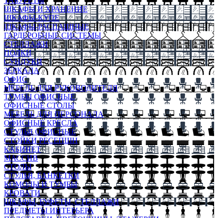
ТАБУРЕТЫ
ШКАФЫ И ХРАНЕНИЕ
ШКАФЫ-КУПЕ
ШКАФЫ-РАСПАШНЫЕ
ГАРДЕРОБНЫЕ СИСТЕМЫ
СТЕЛЛАЖИ
ПОЛКИ
СУНДУКИ
ЗЕРКАЛА
ОФИС
МЕБЕЛЬ ДЛЯ РУКОВОДИТЕЛЯ
ТУМБЫ ОФИСНЫЕ
ОФИСНЫЕ СТОЛЫ
МЕБЕЛЬ ДЛЯ ПЕРСОНАЛА
ОФИСНЫЕ КРЕСЛА
СТУЛЬЯ ОФИСНЫЕ
СТОЙКИ РЕСЕПШН
КАБИНЕТ
МАССИВ
СТОЛЫ
СТУЛЬЯ, БАНКЕТКИ
КОМОДЫ И ТУМБЫ
КРОВАТИ
ШКАФЫ, БУФЕТЫ, СТЕЛЛАЖИ
ПРЕДМЕТЫ ИНТЕРЬЕРА