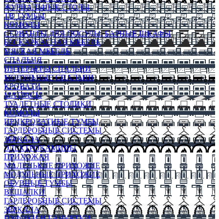
ЖУРНАЛЬНЫЕ СТОЛЫ
ТВ ТУМБЫ
КОМОДЫ
СЕРВАНТЫ ДЛЯ ПОСУДЫ, БАРНЫЕ ШКАФЫ
БЕСКАРКАСНАЯ МЕБЕЛЬ
МЯГКАЯ МЕБЕЛЬ
СПАЛЬНЯ
ИНТЕРЬЕРЫ СПАЛЬНИ
МОДУЛЬНЫЕ СПАЛЬНИ
КРОВАТИ
МАТРАСЫ
ТУАЛЕТНЫЕ СТОЛИКИ
КОМОДЫ
ПРИКРОВАТНЫЕ ТУМБЫ
ГАРДЕРОБНЫЕ СИСТЕМЫ
ЗЕРКАЛА
ЭЛЕКТРОКАМИНЫ
ПРИХОЖАЯ
МАЛЕНЬКИЕ ПРИХОЖИЕ
МОДУЛЬНЫЕ ПРИХОЖИЕ
ОБУВНЫЕ ТУМБЫ
ВЕШАЛКИ
ГАРДЕРОБНЫЕ СИСТЕМЫ
ЗЕРКАЛА
ПУФИКИ И БАНКЕТКИ