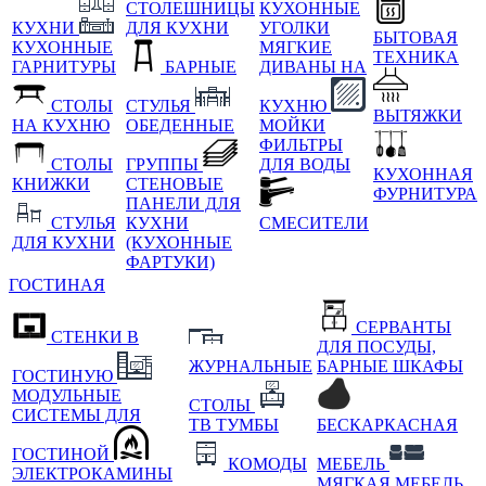
СТОЛЕШНИЦЫ
КУХОННЫЕ
КУХНИ
ДЛЯ КУХНИ
УГОЛКИ
БЫТОВАЯ
КУХОННЫЕ
МЯГКИЕ
ТЕХНИКА
ГАРНИТУРЫ
БАРНЫЕ
ДИВАНЫ НА
СТОЛЫ
СТУЛЬЯ
КУХНЮ
ВЫТЯЖКИ
НА КУХНЮ
ОБЕДЕННЫЕ
МОЙКИ
ФИЛЬТРЫ
СТОЛЫ
ГРУППЫ
ДЛЯ ВОДЫ
КУХОННАЯ
КНИЖКИ
СТЕНОВЫЕ
ФУРНИТУРА
ПАНЕЛИ ДЛЯ
СТУЛЬЯ
КУХНИ
СМЕСИТЕЛИ
ДЛЯ КУХНИ
(КУХОННЫЕ
ФАРТУКИ)
ГОСТИНАЯ
СЕРВАНТЫ
СТЕНКИ В
ДЛЯ ПОСУДЫ,
ЖУРНАЛЬНЫЕ
БАРНЫЕ ШКАФЫ
ГОСТИНУЮ
МОДУЛЬНЫЕ
СТОЛЫ
СИСТЕМЫ ДЛЯ
ТВ ТУМБЫ
БЕСКАРКАСНАЯ
ГОСТИНОЙ
КОМОДЫ
МЕБЕЛЬ
ЭЛЕКТРОКАМИНЫ
МЯГКАЯ МЕБЕЛЬ