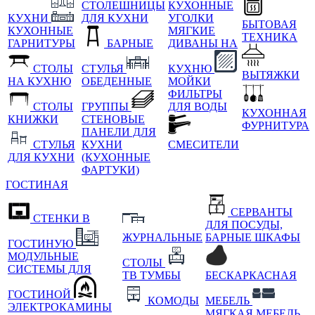
СТОЛЕШНИЦЫ
КУХОННЫЕ
КУХНИ
ДЛЯ КУХНИ
УГОЛКИ
БЫТОВАЯ
КУХОННЫЕ
МЯГКИЕ
ТЕХНИКА
ГАРНИТУРЫ
БАРНЫЕ
ДИВАНЫ НА
СТОЛЫ
СТУЛЬЯ
КУХНЮ
ВЫТЯЖКИ
НА КУХНЮ
ОБЕДЕННЫЕ
МОЙКИ
ФИЛЬТРЫ
СТОЛЫ
ГРУППЫ
ДЛЯ ВОДЫ
КУХОННАЯ
КНИЖКИ
СТЕНОВЫЕ
ФУРНИТУРА
ПАНЕЛИ ДЛЯ
СТУЛЬЯ
КУХНИ
СМЕСИТЕЛИ
ДЛЯ КУХНИ
(КУХОННЫЕ
ФАРТУКИ)
ГОСТИНАЯ
СЕРВАНТЫ
СТЕНКИ В
ДЛЯ ПОСУДЫ,
ЖУРНАЛЬНЫЕ
БАРНЫЕ ШКАФЫ
ГОСТИНУЮ
МОДУЛЬНЫЕ
СТОЛЫ
СИСТЕМЫ ДЛЯ
ТВ ТУМБЫ
БЕСКАРКАСНАЯ
ГОСТИНОЙ
КОМОДЫ
МЕБЕЛЬ
ЭЛЕКТРОКАМИНЫ
МЯГКАЯ МЕБЕЛЬ