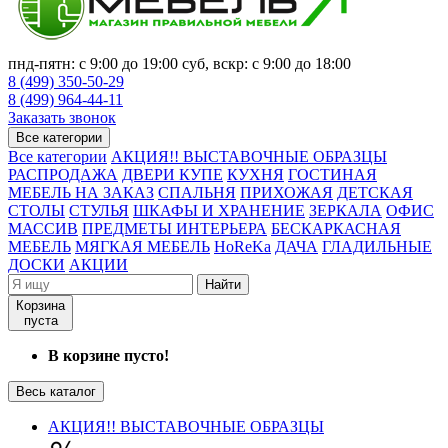
пнд-пятн: с 9:00 до 19:00 суб, вскр: с 9:00 до 18:00
8 (499) 350-50-29
8 (499) 964-44-11
Заказать звонок
Все категории
Все категории
АКЦИЯ!! ВЫСТАВОЧНЫЕ ОБРАЗЦЫ
РАСПРОДАЖА
ДВЕРИ КУПЕ
КУХНЯ
ГОСТИНАЯ
МЕБЕЛЬ НА ЗАКАЗ
СПАЛЬНЯ
ПРИХОЖАЯ
ДЕТСКАЯ
СТОЛЫ
СТУЛЬЯ
ШКАФЫ И ХРАНЕНИЕ
ЗЕРКАЛА
ОФИС
МАССИВ
ПРЕДМЕТЫ ИНТЕРЬЕРА
БЕСКАРКАСНАЯ
МЕБЕЛЬ
МЯГКАЯ МЕБЕЛЬ
HoReKa
ДАЧА
ГЛАДИЛЬНЫЕ
ДОСКИ
АКЦИИ
Найти
Корзина
пуста
В корзине пусто!
Весь каталог
АКЦИЯ!! ВЫСТАВОЧНЫЕ ОБРАЗЦЫ