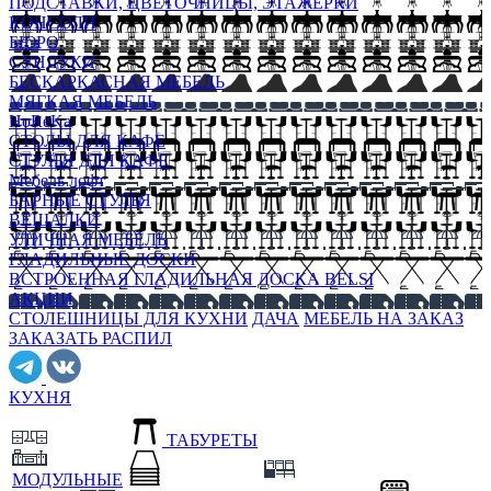
ПОДСТАВКИ, ЦВЕТОЧНИЦЫ, ЭТАЖЕРКИ
КОНСОЛИ
БЮРО
СУНДУКИ
БЕСКАРКАСНАЯ МЕБЕЛЬ
МЯГКАЯ МЕБЕЛЬ
HoReKa
СТОЛЫ ДЛЯ КАФЕ
СТУЛЬЯ ДЛЯ КАФЕ
Мебель лофт
БАРНЫЕ СТУЛЬЯ
ВЕШАЛКИ
УЛИЧНАЯ МЕБЕЛЬ
ГЛАДИЛЬНЫЕ ДОСКИ
ВСТРОЕННАЯ ГЛАДИЛЬНАЯ ДОСКА BELSI
АКЦИИ
СТОЛЕШНИЦЫ ДЛЯ КУХНИ
ДАЧА
МЕБЕЛЬ НА ЗАКАЗ
ЗАКАЗАТЬ РАСПИЛ
КУХНЯ
ТАБУРЕТЫ
МОДУЛЬНЫЕ