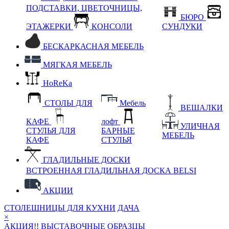
ПОДСТАВКИ, ЦВЕТОЧНИЦЫ,
БЮРО
ЭТАЖЕРКИ
КОНСОЛИ
СУНДУКИ
БЕСКАРКАСНАЯ МЕБЕЛЬ
МЯГКАЯ МЕБЕЛЬ
HoReKa
СТОЛЫ ДЛЯ
Мебель
ВЕШАЛКИ
КАФЕ
лофт
УЛИЧНАЯ
СТУЛЬЯ ДЛЯ
БАРНЫЕ
МЕБЕЛЬ
КАФЕ
СТУЛЬЯ
ГЛАДИЛЬНЫЕ ДОСКИ
ВСТРОЕННАЯ ГЛАДИЛЬНАЯ ДОСКА BELSI
АКЦИИ
СТОЛЕШНИЦЫ ДЛЯ КУХНИ
ДАЧА
×
АКЦИЯ!! ВЫСТАВОЧНЫЕ ОБРАЗЦЫ