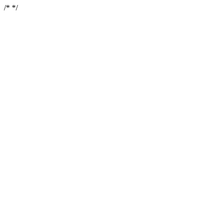
/*
*/