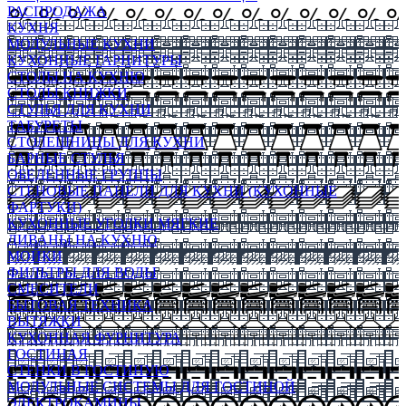
РАСПРОДАЖА
КУХНЯ
МОДУЛЬНЫЕ КУХНИ
КУХОННЫЕ ГАРНИТУРЫ
СТОЛЫ НА КУХНЮ
СТОЛЫ КНИЖКИ
СТУЛЬЯ ДЛЯ КУХНИ
ТАБУРЕТЫ
СТОЛЕШНИЦЫ ДЛЯ КУХНИ
БАРНЫЕ СТУЛЬЯ
ОБЕДЕННЫЕ ГРУППЫ
СТЕНОВЫЕ ПАНЕЛИ ДЛЯ КУХНИ (КУХОННЫЕ
ФАРТУКИ)
КУХОННЫЕ УГОЛКИ МЯГКИЕ
ДИВАНЫ НА КУХНЮ
МОЙКИ
ФИЛЬТРЫ ДЛЯ ВОДЫ
СМЕСИТЕЛИ
БЫТОВАЯ ТЕХНИКА
ВЫТЯЖКИ
КУХОННАЯ ФУРНИТУРА
ГОСТИНАЯ
СТЕНКИ В ГОСТИНУЮ
МОДУЛЬНЫЕ СИСТЕМЫ ДЛЯ ГОСТИНОЙ
ЭЛЕКТРОКАМИНЫ