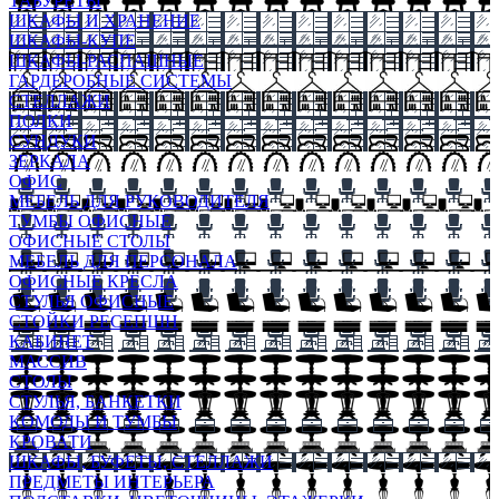
ТАБУРЕТЫ
ШКАФЫ И ХРАНЕНИЕ
ШКАФЫ-КУПЕ
ШКАФЫ-РАСПАШНЫЕ
ГАРДЕРОБНЫЕ СИСТЕМЫ
СТЕЛЛАЖИ
ПОЛКИ
СУНДУКИ
ЗЕРКАЛА
ОФИС
МЕБЕЛЬ ДЛЯ РУКОВОДИТЕЛЯ
ТУМБЫ ОФИСНЫЕ
ОФИСНЫЕ СТОЛЫ
МЕБЕЛЬ ДЛЯ ПЕРСОНАЛА
ОФИСНЫЕ КРЕСЛА
СТУЛЬЯ ОФИСНЫЕ
СТОЙКИ РЕСЕПШН
КАБИНЕТ
МАССИВ
СТОЛЫ
СТУЛЬЯ, БАНКЕТКИ
КОМОДЫ И ТУМБЫ
КРОВАТИ
ШКАФЫ, БУФЕТЫ, СТЕЛЛАЖИ
ПРЕДМЕТЫ ИНТЕРЬЕРА