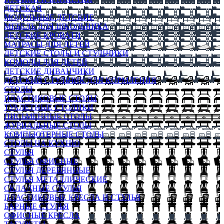
ДЕТСКАЯ
МОДУЛЬНЫЕ ДЕТСКИЕ
МЕБЕЛЬ ДЛЯ ШКОЛЬНИКА
ДЕТСКИЕ КРОВАТИ
МАТРАСЫ ДЛЯ ДЕТЕЙ
ДЕТСКИЕ СТОЛЫ И СТУЛЬЧИКИ
КОМОДЫ ДЛЯ ДЕТЕЙ
ДЕТСКИЕ ДИВАНЧИКИ
ДЕТСКИЙ СТУЛЬЧИК ДЛЯ КОРМЛЕНИЯ
СТОЛЫ
ПЛАСТИКОВЫЕ СТОЛЫ
ТУАЛЕТНЫЕ СТОЛИКИ
ПИСЬМЕННЫЕ СТОЛЫ
ЖУРНАЛЬНЫЕ СТОЛЫ
КОМПЬЮТЕРНЫЕ СТОЛЫ
СТОЛЫ НА КУХНЮ
СТУЛЬЯ
СТУЛЬЯ ОФИСНЫЕ
СТУЛЬЯ ДЕРЕВЯННЫЕ
СТУЛЬЯ МЕТАЛЛИЧЕСКИЕ
СКЛАДНЫЕ СТУЛЬЯ
ПЛАСТИКОВЫЕ КРЕСЛА И СТУЛЬЯ
БАРНЫЕ СТУЛЬЯ
ОФИСНЫЕ КРЕСЛА