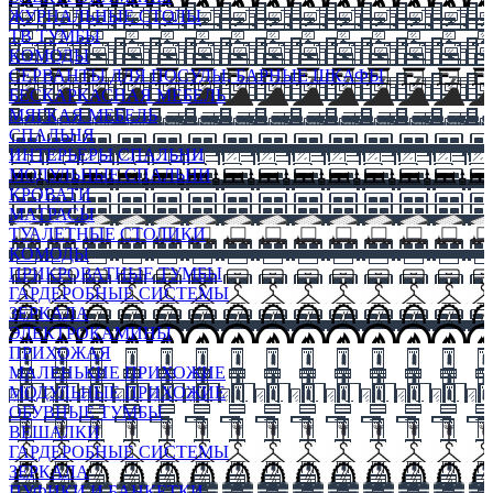
ЖУРНАЛЬНЫЕ СТОЛЫ
ТВ ТУМБЫ
КОМОДЫ
СЕРВАНТЫ ДЛЯ ПОСУДЫ, БАРНЫЕ ШКАФЫ
БЕСКАРКАСНАЯ МЕБЕЛЬ
МЯГКАЯ МЕБЕЛЬ
СПАЛЬНЯ
ИНТЕРЬЕРЫ СПАЛЬНИ
МОДУЛЬНЫЕ СПАЛЬНИ
КРОВАТИ
МАТРАСЫ
ТУАЛЕТНЫЕ СТОЛИКИ
КОМОДЫ
ПРИКРОВАТНЫЕ ТУМБЫ
ГАРДЕРОБНЫЕ СИСТЕМЫ
ЗЕРКАЛА
ЭЛЕКТРОКАМИНЫ
ПРИХОЖАЯ
МАЛЕНЬКИЕ ПРИХОЖИЕ
МОДУЛЬНЫЕ ПРИХОЖИЕ
ОБУВНЫЕ ТУМБЫ
ВЕШАЛКИ
ГАРДЕРОБНЫЕ СИСТЕМЫ
ЗЕРКАЛА
ПУФИКИ И БАНКЕТКИ