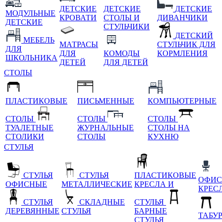
ДЕТСКИЕ
ДЕТСКИЕ
ДЕТСКИЕ
МОДУЛЬНЫЕ
КРОВАТИ
СТОЛЫ И
ДИВАНЧИКИ
ДЕТСКИЕ
СТУЛЬЧИКИ
ДЕТСКИЙ
МЕБЕЛЬ
МАТРАСЫ
СТУЛЬЧИК ДЛЯ
ДЛЯ
ДЛЯ
КОМОДЫ
КОРМЛЕНИЯ
ШКОЛЬНИКА
ДЕТЕЙ
ДЛЯ ДЕТЕЙ
СТОЛЫ
ПЛАСТИКОВЫЕ
ПИСЬМЕННЫЕ
КОМПЬЮТЕРНЫЕ
СТОЛЫ
СТОЛЫ
СТОЛЫ
ТУАЛЕТНЫЕ
ЖУРНАЛЬНЫЕ
СТОЛЫ НА
СТОЛИКИ
СТОЛЫ
КУХНЮ
СТУЛЬЯ
СТУЛЬЯ
СТУЛЬЯ
ПЛАСТИКОВЫЕ
ОФИС
ОФИСНЫЕ
МЕТАЛЛИЧЕСКИЕ
КРЕСЛА И
КРЕС
СТУЛЬЯ
СКЛАДНЫЕ
СТУЛЬЯ
ДЕРЕВЯННЫЕ
СТУЛЬЯ
БАРНЫЕ
ТАБУ
СТУЛЬЯ