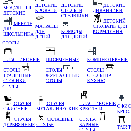
ДЕТСКИЕ
ДЕТСКИЕ
ДЕТСКИЕ
МОДУЛЬНЫЕ
КРОВАТИ
СТОЛЫ И
ДИВАНЧИКИ
ДЕТСКИЕ
СТУЛЬЧИКИ
ДЕТСКИЙ
МЕБЕЛЬ
МАТРАСЫ
СТУЛЬЧИК ДЛЯ
ДЛЯ
ДЛЯ
КОМОДЫ
КОРМЛЕНИЯ
ШКОЛЬНИКА
ДЕТЕЙ
ДЛЯ ДЕТЕЙ
СТОЛЫ
ПЛАСТИКОВЫЕ
ПИСЬМЕННЫЕ
КОМПЬЮТЕРНЫЕ
СТОЛЫ
СТОЛЫ
СТОЛЫ
ТУАЛЕТНЫЕ
ЖУРНАЛЬНЫЕ
СТОЛЫ НА
СТОЛИКИ
СТОЛЫ
КУХНЮ
СТУЛЬЯ
СТУЛЬЯ
СТУЛЬЯ
ПЛАСТИКОВЫЕ
ОФИС
ОФИСНЫЕ
МЕТАЛЛИЧЕСКИЕ
КРЕСЛА И
КРЕС
СТУЛЬЯ
СКЛАДНЫЕ
СТУЛЬЯ
ДЕРЕВЯННЫЕ
СТУЛЬЯ
БАРНЫЕ
ТАБУ
СТУЛЬЯ