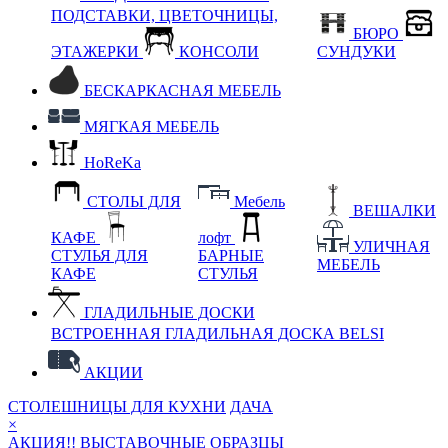
ПОДСТАВКИ, ЦВЕТОЧНИЦЫ,
БЮРО
ЭТАЖЕРКИ
КОНСОЛИ
СУНДУКИ
БЕСКАРКАСНАЯ МЕБЕЛЬ
МЯГКАЯ МЕБЕЛЬ
HoReKa
СТОЛЫ ДЛЯ
Мебель
ВЕШАЛКИ
КАФЕ
лофт
УЛИЧНАЯ
СТУЛЬЯ ДЛЯ
БАРНЫЕ
МЕБЕЛЬ
КАФЕ
СТУЛЬЯ
ГЛАДИЛЬНЫЕ ДОСКИ
ВСТРОЕННАЯ ГЛАДИЛЬНАЯ ДОСКА BELSI
АКЦИИ
СТОЛЕШНИЦЫ ДЛЯ КУХНИ
ДАЧА
×
АКЦИЯ!! ВЫСТАВОЧНЫЕ ОБРАЗЦЫ