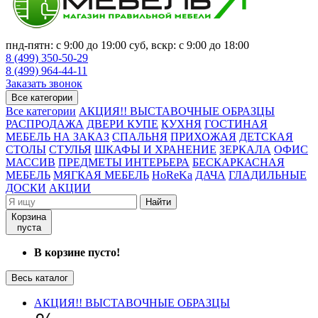
пнд-пятн: с 9:00 до 19:00 суб, вскр: с 9:00 до 18:00
8 (499) 350-50-29
8 (499) 964-44-11
Заказать звонок
Все категории
Все категории
АКЦИЯ!! ВЫСТАВОЧНЫЕ ОБРАЗЦЫ
РАСПРОДАЖА
ДВЕРИ КУПЕ
КУХНЯ
ГОСТИНАЯ
МЕБЕЛЬ НА ЗАКАЗ
СПАЛЬНЯ
ПРИХОЖАЯ
ДЕТСКАЯ
СТОЛЫ
СТУЛЬЯ
ШКАФЫ И ХРАНЕНИЕ
ЗЕРКАЛА
ОФИС
МАССИВ
ПРЕДМЕТЫ ИНТЕРЬЕРА
БЕСКАРКАСНАЯ
МЕБЕЛЬ
МЯГКАЯ МЕБЕЛЬ
HoReKa
ДАЧА
ГЛАДИЛЬНЫЕ
ДОСКИ
АКЦИИ
Найти
Корзина
пуста
В корзине пусто!
Весь каталог
АКЦИЯ!! ВЫСТАВОЧНЫЕ ОБРАЗЦЫ