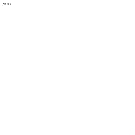
/*
*/