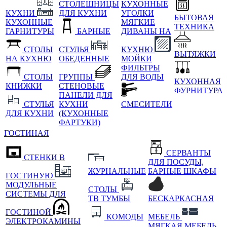
СТОЛЕШНИЦЫ
КУХОННЫЕ
КУХНИ
ДЛЯ КУХНИ
УГОЛКИ
БЫТОВАЯ
КУХОННЫЕ
МЯГКИЕ
ТЕХНИКА
ГАРНИТУРЫ
БАРНЫЕ
ДИВАНЫ НА
СТОЛЫ
СТУЛЬЯ
КУХНЮ
ВЫТЯЖКИ
НА КУХНЮ
ОБЕДЕННЫЕ
МОЙКИ
ФИЛЬТРЫ
СТОЛЫ
ГРУППЫ
ДЛЯ ВОДЫ
КУХОННАЯ
КНИЖКИ
СТЕНОВЫЕ
ФУРНИТУРА
ПАНЕЛИ ДЛЯ
СТУЛЬЯ
КУХНИ
СМЕСИТЕЛИ
ДЛЯ КУХНИ
(КУХОННЫЕ
ФАРТУКИ)
ГОСТИНАЯ
СЕРВАНТЫ
СТЕНКИ В
ДЛЯ ПОСУДЫ,
ЖУРНАЛЬНЫЕ
БАРНЫЕ ШКАФЫ
ГОСТИНУЮ
МОДУЛЬНЫЕ
СТОЛЫ
СИСТЕМЫ ДЛЯ
ТВ ТУМБЫ
БЕСКАРКАСНАЯ
ГОСТИНОЙ
КОМОДЫ
МЕБЕЛЬ
ЭЛЕКТРОКАМИНЫ
МЯГКАЯ МЕБЕЛЬ