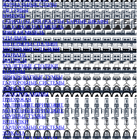
ЖУРНАЛЬНЫЕ СТОЛЫ
ТВ ТУМБЫ
КОМОДЫ
СЕРВАНТЫ ДЛЯ ПОСУДЫ, БАРНЫЕ ШКАФЫ
БЕСКАРКАСНАЯ МЕБЕЛЬ
МЯГКАЯ МЕБЕЛЬ
СПАЛЬНЯ
ИНТЕРЬЕРЫ СПАЛЬНИ
МОДУЛЬНЫЕ СПАЛЬНИ
КРОВАТИ
МАТРАСЫ
ТУАЛЕТНЫЕ СТОЛИКИ
КОМОДЫ
ПРИКРОВАТНЫЕ ТУМБЫ
ГАРДЕРОБНЫЕ СИСТЕМЫ
ЗЕРКАЛА
ЭЛЕКТРОКАМИНЫ
ПРИХОЖАЯ
МАЛЕНЬКИЕ ПРИХОЖИЕ
МОДУЛЬНЫЕ ПРИХОЖИЕ
ОБУВНЫЕ ТУМБЫ
ВЕШАЛКИ
ГАРДЕРОБНЫЕ СИСТЕМЫ
ЗЕРКАЛА
ПУФИКИ И БАНКЕТКИ