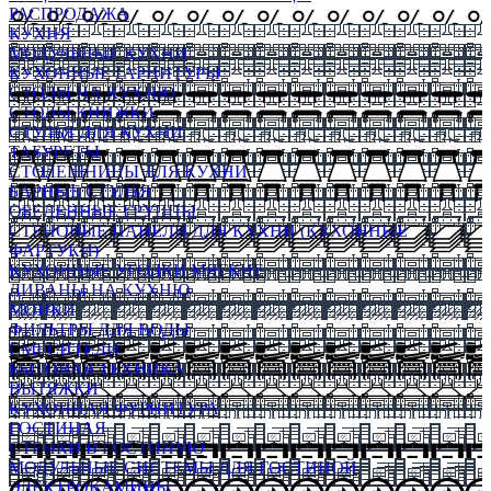
РАСПРОДАЖА
КУХНЯ
МОДУЛЬНЫЕ КУХНИ
КУХОННЫЕ ГАРНИТУРЫ
СТОЛЫ НА КУХНЮ
СТОЛЫ КНИЖКИ
СТУЛЬЯ ДЛЯ КУХНИ
ТАБУРЕТЫ
СТОЛЕШНИЦЫ ДЛЯ КУХНИ
БАРНЫЕ СТУЛЬЯ
ОБЕДЕННЫЕ ГРУППЫ
СТЕНОВЫЕ ПАНЕЛИ ДЛЯ КУХНИ (КУХОННЫЕ
ФАРТУКИ)
КУХОННЫЕ УГОЛКИ МЯГКИЕ
ДИВАНЫ НА КУХНЮ
МОЙКИ
ФИЛЬТРЫ ДЛЯ ВОДЫ
СМЕСИТЕЛИ
БЫТОВАЯ ТЕХНИКА
ВЫТЯЖКИ
КУХОННАЯ ФУРНИТУРА
ГОСТИНАЯ
СТЕНКИ В ГОСТИНУЮ
МОДУЛЬНЫЕ СИСТЕМЫ ДЛЯ ГОСТИНОЙ
ЭЛЕКТРОКАМИНЫ