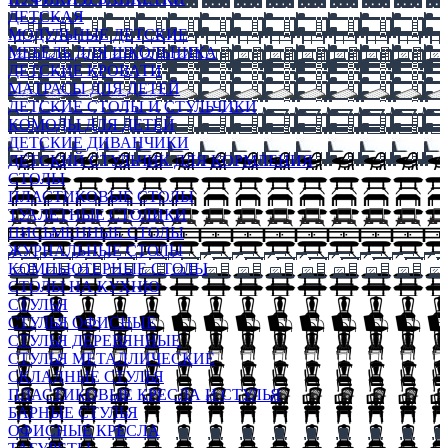
ДЕТСКАЯ
МОДУЛЬНЫЕ ДЕТСКИЕ
МЕБЕЛЬ ДЛЯ ШКОЛЬНИКА
ДЕТСКИЕ КРОВАТИ
МАТРАСЫ ДЛЯ ДЕТЕЙ
ДЕТСКИЕ СТОЛЫ И СТУЛЬЧИКИ
КОМОДЫ ДЛЯ ДЕТЕЙ
ДЕТСКИЕ ДИВАНЧИКИ
ДЕТСКИЙ СТУЛЬЧИК ДЛЯ КОРМЛЕНИЯ
СТОЛЫ
ПЛАСТИКОВЫЕ СТОЛЫ
ТУАЛЕТНЫЕ СТОЛИКИ
ПИСЬМЕННЫЕ СТОЛЫ
ЖУРНАЛЬНЫЕ СТОЛЫ
КОМПЬЮТЕРНЫЕ СТОЛЫ
СТОЛЫ НА КУХНЮ
СТУЛЬЯ
СТУЛЬЯ ОФИСНЫЕ
СТУЛЬЯ ДЕРЕВЯННЫЕ
СТУЛЬЯ МЕТАЛЛИЧЕСКИЕ
СКЛАДНЫЕ СТУЛЬЯ
ПЛАСТИКОВЫЕ КРЕСЛА И СТУЛЬЯ
БАРНЫЕ СТУЛЬЯ
ОФИСНЫЕ КРЕСЛА