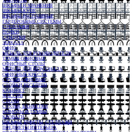
ТАБУРЕТЫ
ШКАФЫ И ХРАНЕНИЕ
ШКАФЫ-КУПЕ
ШКАФЫ-РАСПАШНЫЕ
ГАРДЕРОБНЫЕ СИСТЕМЫ
СТЕЛЛАЖИ
ПОЛКИ
СУНДУКИ
ЗЕРКАЛА
ОФИС
МЕБЕЛЬ ДЛЯ РУКОВОДИТЕЛЯ
ТУМБЫ ОФИСНЫЕ
ОФИСНЫЕ СТОЛЫ
МЕБЕЛЬ ДЛЯ ПЕРСОНАЛА
ОФИСНЫЕ КРЕСЛА
СТУЛЬЯ ОФИСНЫЕ
СТОЙКИ РЕСЕПШН
КАБИНЕТ
МАССИВ
СТОЛЫ
СТУЛЬЯ, БАНКЕТКИ
КОМОДЫ И ТУМБЫ
КРОВАТИ
ШКАФЫ, БУФЕТЫ, СТЕЛЛАЖИ
ПРЕДМЕТЫ ИНТЕРЬЕРА