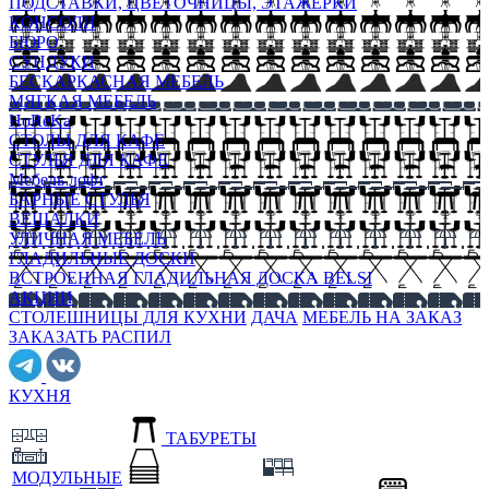
ПОДСТАВКИ, ЦВЕТОЧНИЦЫ, ЭТАЖЕРКИ
КОНСОЛИ
БЮРО
СУНДУКИ
БЕСКАРКАСНАЯ МЕБЕЛЬ
МЯГКАЯ МЕБЕЛЬ
HoReKa
СТОЛЫ ДЛЯ КАФЕ
СТУЛЬЯ ДЛЯ КАФЕ
Мебель лофт
БАРНЫЕ СТУЛЬЯ
ВЕШАЛКИ
УЛИЧНАЯ МЕБЕЛЬ
ГЛАДИЛЬНЫЕ ДОСКИ
ВСТРОЕННАЯ ГЛАДИЛЬНАЯ ДОСКА BELSI
АКЦИИ
СТОЛЕШНИЦЫ ДЛЯ КУХНИ
ДАЧА
МЕБЕЛЬ НА ЗАКАЗ
ЗАКАЗАТЬ РАСПИЛ
КУХНЯ
ТАБУРЕТЫ
МОДУЛЬНЫЕ