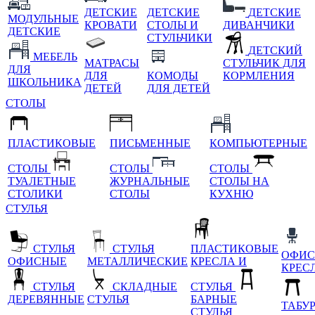
ДЕТСКИЕ
ДЕТСКИЕ
ДЕТСКИЕ
МОДУЛЬНЫЕ
КРОВАТИ
СТОЛЫ И
ДИВАНЧИКИ
ДЕТСКИЕ
СТУЛЬЧИКИ
ДЕТСКИЙ
МЕБЕЛЬ
МАТРАСЫ
СТУЛЬЧИК ДЛЯ
ДЛЯ
ДЛЯ
КОМОДЫ
КОРМЛЕНИЯ
ШКОЛЬНИКА
ДЕТЕЙ
ДЛЯ ДЕТЕЙ
СТОЛЫ
ПЛАСТИКОВЫЕ
ПИСЬМЕННЫЕ
КОМПЬЮТЕРНЫЕ
СТОЛЫ
СТОЛЫ
СТОЛЫ
ТУАЛЕТНЫЕ
ЖУРНАЛЬНЫЕ
СТОЛЫ НА
СТОЛИКИ
СТОЛЫ
КУХНЮ
СТУЛЬЯ
СТУЛЬЯ
СТУЛЬЯ
ПЛАСТИКОВЫЕ
ОФИС
ОФИСНЫЕ
МЕТАЛЛИЧЕСКИЕ
КРЕСЛА И
КРЕС
СТУЛЬЯ
СКЛАДНЫЕ
СТУЛЬЯ
ДЕРЕВЯННЫЕ
СТУЛЬЯ
БАРНЫЕ
ТАБУ
СТУЛЬЯ