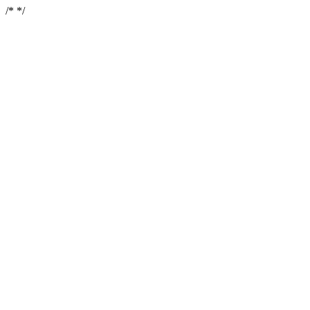
/*
*/