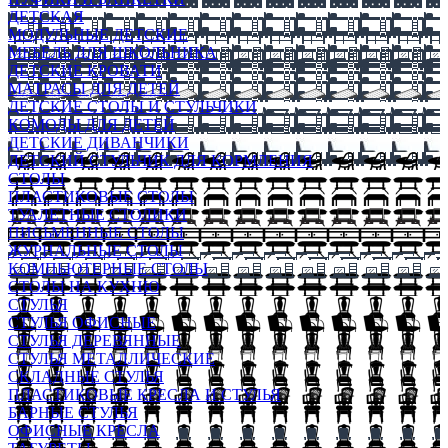
ДЕТСКАЯ
МОДУЛЬНЫЕ ДЕТСКИЕ
МЕБЕЛЬ ДЛЯ ШКОЛЬНИКА
ДЕТСКИЕ КРОВАТИ
МАТРАСЫ ДЛЯ ДЕТЕЙ
ДЕТСКИЕ СТОЛЫ И СТУЛЬЧИКИ
КОМОДЫ ДЛЯ ДЕТЕЙ
ДЕТСКИЕ ДИВАНЧИКИ
ДЕТСКИЙ СТУЛЬЧИК ДЛЯ КОРМЛЕНИЯ
СТОЛЫ
ПЛАСТИКОВЫЕ СТОЛЫ
ТУАЛЕТНЫЕ СТОЛИКИ
ПИСЬМЕННЫЕ СТОЛЫ
ЖУРНАЛЬНЫЕ СТОЛЫ
КОМПЬЮТЕРНЫЕ СТОЛЫ
СТОЛЫ НА КУХНЮ
СТУЛЬЯ
СТУЛЬЯ ОФИСНЫЕ
СТУЛЬЯ ДЕРЕВЯННЫЕ
СТУЛЬЯ МЕТАЛЛИЧЕСКИЕ
СКЛАДНЫЕ СТУЛЬЯ
ПЛАСТИКОВЫЕ КРЕСЛА И СТУЛЬЯ
БАРНЫЕ СТУЛЬЯ
ОФИСНЫЕ КРЕСЛА