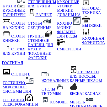
СТОЛЕШНИЦЫ
КУХОННЫЕ
КУХНИ
ДЛЯ КУХНИ
УГОЛКИ
БЫТОВАЯ
КУХОННЫЕ
МЯГКИЕ
ТЕХНИКА
ГАРНИТУРЫ
БАРНЫЕ
ДИВАНЫ НА
СТОЛЫ
СТУЛЬЯ
КУХНЮ
ВЫТЯЖКИ
НА КУХНЮ
ОБЕДЕННЫЕ
МОЙКИ
ФИЛЬТРЫ
СТОЛЫ
ГРУППЫ
ДЛЯ ВОДЫ
КУХОННАЯ
КНИЖКИ
СТЕНОВЫЕ
ФУРНИТУРА
ПАНЕЛИ ДЛЯ
СТУЛЬЯ
КУХНИ
СМЕСИТЕЛИ
ДЛЯ КУХНИ
(КУХОННЫЕ
ФАРТУКИ)
ГОСТИНАЯ
СЕРВАНТЫ
СТЕНКИ В
ДЛЯ ПОСУДЫ,
ЖУРНАЛЬНЫЕ
БАРНЫЕ ШКАФЫ
ГОСТИНУЮ
МОДУЛЬНЫЕ
СТОЛЫ
СИСТЕМЫ ДЛЯ
ТВ ТУМБЫ
БЕСКАРКАСНАЯ
ГОСТИНОЙ
КОМОДЫ
МЕБЕЛЬ
ЭЛЕКТРОКАМИНЫ
МЯГКАЯ МЕБЕЛЬ