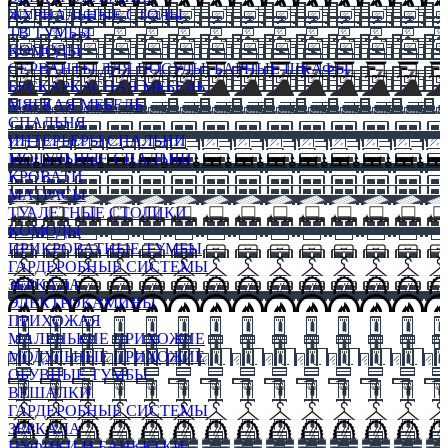
ЖУРНАЛЬНЫЕ СТОЛЫ
ТВ ТУМБЫ
КОМОДЫ
СЕРВАНТЫ ДЛЯ ПОСУДЫ, БАРНЫЕ ШКАФЫ
БЕСКАРКАСНАЯ МЕБЕЛЬ
МЯГКАЯ МЕБЕЛЬ
СПАЛЬНЯ
ИНТЕРЬЕРЫ СПАЛЬНИ
МОДУЛЬНЫЕ СПАЛЬНИ
КРОВАТИ
МАТРАСЫ
ТУАЛЕТНЫЕ СТОЛИКИ
КОМОДЫ
ПРИКРОВАТНЫЕ ТУМБЫ
ГАРДЕРОБНЫЕ СИСТЕМЫ
ЗЕРКАЛА
ЭЛЕКТРОКАМИНЫ
ПРИХОЖАЯ
МАЛЕНЬКИЕ ПРИХОЖИЕ
МОДУЛЬНЫЕ ПРИХОЖИЕ
ОБУВНЫЕ ТУМБЫ
ВЕШАЛКИ
ГАРДЕРОБНЫЕ СИСТЕМЫ
ЗЕРКАЛА
ПУФИКИ И БАНКЕТКИ