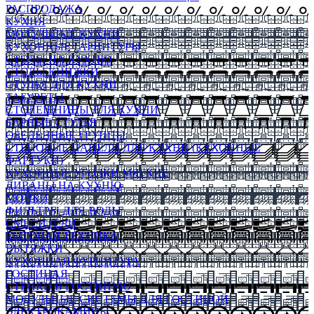
РАСПРОДАЖА
КУХНЯ
МОДУЛЬНЫЕ КУХНИ
КУХОННЫЕ ГАРНИТУРЫ
СТОЛЫ НА КУХНЮ
СТОЛЫ КНИЖКИ
СТУЛЬЯ ДЛЯ КУХНИ
ТАБУРЕТЫ
СТОЛЕШНИЦЫ ДЛЯ КУХНИ
БАРНЫЕ СТУЛЬЯ
ОБЕДЕННЫЕ ГРУППЫ
СТЕНОВЫЕ ПАНЕЛИ ДЛЯ КУХНИ (КУХОННЫЕ
ФАРТУКИ)
КУХОННЫЕ УГОЛКИ МЯГКИЕ
ДИВАНЫ НА КУХНЮ
МОЙКИ
ФИЛЬТРЫ ДЛЯ ВОДЫ
СМЕСИТЕЛИ
БЫТОВАЯ ТЕХНИКА
ВЫТЯЖКИ
КУХОННАЯ ФУРНИТУРА
ГОСТИНАЯ
СТЕНКИ В ГОСТИНУЮ
МОДУЛЬНЫЕ СИСТЕМЫ ДЛЯ ГОСТИНОЙ
ЭЛЕКТРОКАМИНЫ