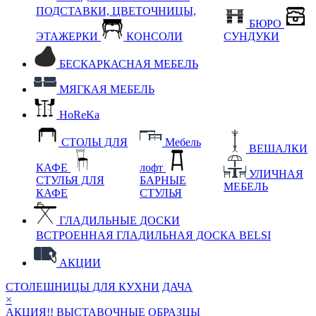
ПОДСТАВКИ, ЦВЕТОЧНИЦЫ,
БЮРО
ЭТАЖЕРКИ
КОНСОЛИ
СУНДУКИ
БЕСКАРКАСНАЯ МЕБЕЛЬ
МЯГКАЯ МЕБЕЛЬ
HoReKa
СТОЛЫ ДЛЯ
Мебель
ВЕШАЛКИ
КАФЕ
лофт
УЛИЧНАЯ
СТУЛЬЯ ДЛЯ
БАРНЫЕ
МЕБЕЛЬ
КАФЕ
СТУЛЬЯ
ГЛАДИЛЬНЫЕ ДОСКИ
ВСТРОЕННАЯ ГЛАДИЛЬНАЯ ДОСКА BELSI
АКЦИИ
СТОЛЕШНИЦЫ ДЛЯ КУХНИ
ДАЧА
×
АКЦИЯ!! ВЫСТАВОЧНЫЕ ОБРАЗЦЫ