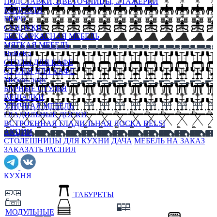
ПОДСТАВКИ, ЦВЕТОЧНИЦЫ, ЭТАЖЕРКИ
КОНСОЛИ
БЮРО
СУНДУКИ
БЕСКАРКАСНАЯ МЕБЕЛЬ
МЯГКАЯ МЕБЕЛЬ
HoReKa
СТОЛЫ ДЛЯ КАФЕ
СТУЛЬЯ ДЛЯ КАФЕ
Мебель лофт
БАРНЫЕ СТУЛЬЯ
ВЕШАЛКИ
УЛИЧНАЯ МЕБЕЛЬ
ГЛАДИЛЬНЫЕ ДОСКИ
ВСТРОЕННАЯ ГЛАДИЛЬНАЯ ДОСКА BELSI
АКЦИИ
СТОЛЕШНИЦЫ ДЛЯ КУХНИ
ДАЧА
МЕБЕЛЬ НА ЗАКАЗ
ЗАКАЗАТЬ РАСПИЛ
КУХНЯ
ТАБУРЕТЫ
МОДУЛЬНЫЕ