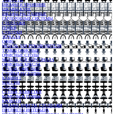
ТАБУРЕТЫ
ШКАФЫ И ХРАНЕНИЕ
ШКАФЫ-КУПЕ
ШКАФЫ-РАСПАШНЫЕ
ГАРДЕРОБНЫЕ СИСТЕМЫ
СТЕЛЛАЖИ
ПОЛКИ
СУНДУКИ
ЗЕРКАЛА
ОФИС
МЕБЕЛЬ ДЛЯ РУКОВОДИТЕЛЯ
ТУМБЫ ОФИСНЫЕ
ОФИСНЫЕ СТОЛЫ
МЕБЕЛЬ ДЛЯ ПЕРСОНАЛА
ОФИСНЫЕ КРЕСЛА
СТУЛЬЯ ОФИСНЫЕ
СТОЙКИ РЕСЕПШН
КАБИНЕТ
МАССИВ
СТОЛЫ
СТУЛЬЯ, БАНКЕТКИ
КОМОДЫ И ТУМБЫ
КРОВАТИ
ШКАФЫ, БУФЕТЫ, СТЕЛЛАЖИ
ПРЕДМЕТЫ ИНТЕРЬЕРА