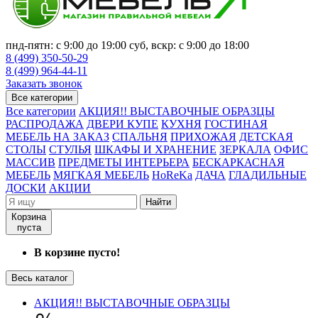
пнд-пятн: с 9:00 до 19:00 суб, вскр: с 9:00 до 18:00
8 (499) 350-50-29
8 (499) 964-44-11
Заказать звонок
Все категории
Все категории
АКЦИЯ!! ВЫСТАВОЧНЫЕ ОБРАЗЦЫ
РАСПРОДАЖА
ДВЕРИ КУПЕ
КУХНЯ
ГОСТИНАЯ
МЕБЕЛЬ НА ЗАКАЗ
СПАЛЬНЯ
ПРИХОЖАЯ
ДЕТСКАЯ
СТОЛЫ
СТУЛЬЯ
ШКАФЫ И ХРАНЕНИЕ
ЗЕРКАЛА
ОФИС
МАССИВ
ПРЕДМЕТЫ ИНТЕРЬЕРА
БЕСКАРКАСНАЯ
МЕБЕЛЬ
МЯГКАЯ МЕБЕЛЬ
HoReKa
ДАЧА
ГЛАДИЛЬНЫЕ
ДОСКИ
АКЦИИ
Найти
Корзина
пуста
В корзине пусто!
Весь каталог
АКЦИЯ!! ВЫСТАВОЧНЫЕ ОБРАЗЦЫ