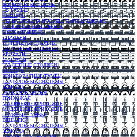
ЖУРНАЛЬНЫЕ СТОЛЫ
ТВ ТУМБЫ
КОМОДЫ
СЕРВАНТЫ ДЛЯ ПОСУДЫ, БАРНЫЕ ШКАФЫ
БЕСКАРКАСНАЯ МЕБЕЛЬ
МЯГКАЯ МЕБЕЛЬ
СПАЛЬНЯ
ИНТЕРЬЕРЫ СПАЛЬНИ
МОДУЛЬНЫЕ СПАЛЬНИ
КРОВАТИ
МАТРАСЫ
ТУАЛЕТНЫЕ СТОЛИКИ
КОМОДЫ
ПРИКРОВАТНЫЕ ТУМБЫ
ГАРДЕРОБНЫЕ СИСТЕМЫ
ЗЕРКАЛА
ЭЛЕКТРОКАМИНЫ
ПРИХОЖАЯ
МАЛЕНЬКИЕ ПРИХОЖИЕ
МОДУЛЬНЫЕ ПРИХОЖИЕ
ОБУВНЫЕ ТУМБЫ
ВЕШАЛКИ
ГАРДЕРОБНЫЕ СИСТЕМЫ
ЗЕРКАЛА
ПУФИКИ И БАНКЕТКИ