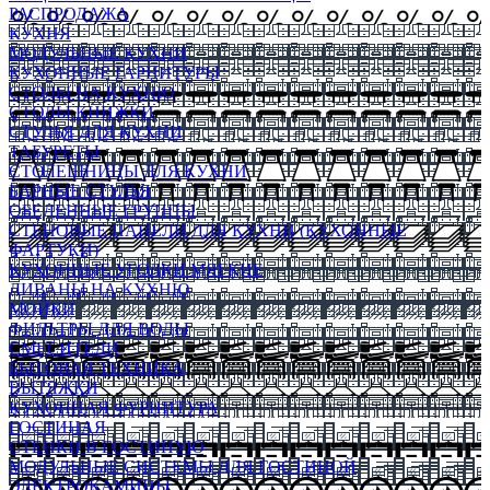
РАСПРОДАЖА
КУХНЯ
МОДУЛЬНЫЕ КУХНИ
КУХОННЫЕ ГАРНИТУРЫ
СТОЛЫ НА КУХНЮ
СТОЛЫ КНИЖКИ
СТУЛЬЯ ДЛЯ КУХНИ
ТАБУРЕТЫ
СТОЛЕШНИЦЫ ДЛЯ КУХНИ
БАРНЫЕ СТУЛЬЯ
ОБЕДЕННЫЕ ГРУППЫ
СТЕНОВЫЕ ПАНЕЛИ ДЛЯ КУХНИ (КУХОННЫЕ
ФАРТУКИ)
КУХОННЫЕ УГОЛКИ МЯГКИЕ
ДИВАНЫ НА КУХНЮ
МОЙКИ
ФИЛЬТРЫ ДЛЯ ВОДЫ
СМЕСИТЕЛИ
БЫТОВАЯ ТЕХНИКА
ВЫТЯЖКИ
КУХОННАЯ ФУРНИТУРА
ГОСТИНАЯ
СТЕНКИ В ГОСТИНУЮ
МОДУЛЬНЫЕ СИСТЕМЫ ДЛЯ ГОСТИНОЙ
ЭЛЕКТРОКАМИНЫ