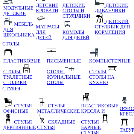
ДЕТСКИЕ
ДЕТСКИЕ
ДЕТСКИЕ
МОДУЛЬНЫЕ
КРОВАТИ
СТОЛЫ И
ДИВАНЧИКИ
ДЕТСКИЕ
СТУЛЬЧИКИ
ДЕТСКИЙ
МЕБЕЛЬ
МАТРАСЫ
СТУЛЬЧИК ДЛЯ
ДЛЯ
ДЛЯ
КОМОДЫ
КОРМЛЕНИЯ
ШКОЛЬНИКА
ДЕТЕЙ
ДЛЯ ДЕТЕЙ
СТОЛЫ
ПЛАСТИКОВЫЕ
ПИСЬМЕННЫЕ
КОМПЬЮТЕРНЫЕ
СТОЛЫ
СТОЛЫ
СТОЛЫ
ТУАЛЕТНЫЕ
ЖУРНАЛЬНЫЕ
СТОЛЫ НА
СТОЛИКИ
СТОЛЫ
КУХНЮ
СТУЛЬЯ
СТУЛЬЯ
СТУЛЬЯ
ПЛАСТИКОВЫЕ
ОФИС
ОФИСНЫЕ
МЕТАЛЛИЧЕСКИЕ
КРЕСЛА И
КРЕС
СТУЛЬЯ
СКЛАДНЫЕ
СТУЛЬЯ
ДЕРЕВЯННЫЕ
СТУЛЬЯ
БАРНЫЕ
ТАБУ
СТУЛЬЯ