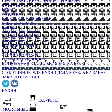
ПОДСТАВКИ, ЦВЕТОЧНИЦЫ, ЭТАЖЕРКИ
КОНСОЛИ
БЮРО
СУНДУКИ
БЕСКАРКАСНАЯ МЕБЕЛЬ
МЯГКАЯ МЕБЕЛЬ
HoReKa
СТОЛЫ ДЛЯ КАФЕ
СТУЛЬЯ ДЛЯ КАФЕ
Мебель лофт
БАРНЫЕ СТУЛЬЯ
ВЕШАЛКИ
УЛИЧНАЯ МЕБЕЛЬ
ГЛАДИЛЬНЫЕ ДОСКИ
ВСТРОЕННАЯ ГЛАДИЛЬНАЯ ДОСКА BELSI
АКЦИИ
СТОЛЕШНИЦЫ ДЛЯ КУХНИ
ДАЧА
МЕБЕЛЬ НА ЗАКАЗ
ЗАКАЗАТЬ РАСПИЛ
КУХНЯ
ТАБУРЕТЫ
МОДУЛЬНЫЕ