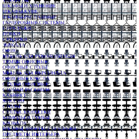
ТАБУРЕТЫ
ШКАФЫ И ХРАНЕНИЕ
ШКАФЫ-КУПЕ
ШКАФЫ-РАСПАШНЫЕ
ГАРДЕРОБНЫЕ СИСТЕМЫ
СТЕЛЛАЖИ
ПОЛКИ
СУНДУКИ
ЗЕРКАЛА
ОФИС
МЕБЕЛЬ ДЛЯ РУКОВОДИТЕЛЯ
ТУМБЫ ОФИСНЫЕ
ОФИСНЫЕ СТОЛЫ
МЕБЕЛЬ ДЛЯ ПЕРСОНАЛА
ОФИСНЫЕ КРЕСЛА
СТУЛЬЯ ОФИСНЫЕ
СТОЙКИ РЕСЕПШН
КАБИНЕТ
МАССИВ
СТОЛЫ
СТУЛЬЯ, БАНКЕТКИ
КОМОДЫ И ТУМБЫ
КРОВАТИ
ШКАФЫ, БУФЕТЫ, СТЕЛЛАЖИ
ПРЕДМЕТЫ ИНТЕРЬЕРА