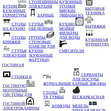
СТОЛЕШНИЦЫ
КУХОННЫЕ
КУХНИ
ДЛЯ КУХНИ
УГОЛКИ
БЫТОВАЯ
КУХОННЫЕ
МЯГКИЕ
ТЕХНИКА
ГАРНИТУРЫ
БАРНЫЕ
ДИВАНЫ НА
СТОЛЫ
СТУЛЬЯ
КУХНЮ
ВЫТЯЖКИ
НА КУХНЮ
ОБЕДЕННЫЕ
МОЙКИ
ФИЛЬТРЫ
СТОЛЫ
ГРУППЫ
ДЛЯ ВОДЫ
КУХОННАЯ
КНИЖКИ
СТЕНОВЫЕ
ФУРНИТУРА
ПАНЕЛИ ДЛЯ
СТУЛЬЯ
КУХНИ
СМЕСИТЕЛИ
ДЛЯ КУХНИ
(КУХОННЫЕ
ФАРТУКИ)
ГОСТИНАЯ
СЕРВАНТЫ
СТЕНКИ В
ДЛЯ ПОСУДЫ,
ЖУРНАЛЬНЫЕ
БАРНЫЕ ШКАФЫ
ГОСТИНУЮ
МОДУЛЬНЫЕ
СТОЛЫ
СИСТЕМЫ ДЛЯ
ТВ ТУМБЫ
БЕСКАРКАСНАЯ
ГОСТИНОЙ
КОМОДЫ
МЕБЕЛЬ
ЭЛЕКТРОКАМИНЫ
МЯГКАЯ МЕБЕЛЬ