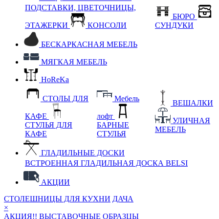
ПОДСТАВКИ, ЦВЕТОЧНИЦЫ,
БЮРО
ЭТАЖЕРКИ
КОНСОЛИ
СУНДУКИ
БЕСКАРКАСНАЯ МЕБЕЛЬ
МЯГКАЯ МЕБЕЛЬ
HoReKa
СТОЛЫ ДЛЯ
Мебель
ВЕШАЛКИ
КАФЕ
лофт
УЛИЧНАЯ
СТУЛЬЯ ДЛЯ
БАРНЫЕ
МЕБЕЛЬ
КАФЕ
СТУЛЬЯ
ГЛАДИЛЬНЫЕ ДОСКИ
ВСТРОЕННАЯ ГЛАДИЛЬНАЯ ДОСКА BELSI
АКЦИИ
СТОЛЕШНИЦЫ ДЛЯ КУХНИ
ДАЧА
×
АКЦИЯ!! ВЫСТАВОЧНЫЕ ОБРАЗЦЫ