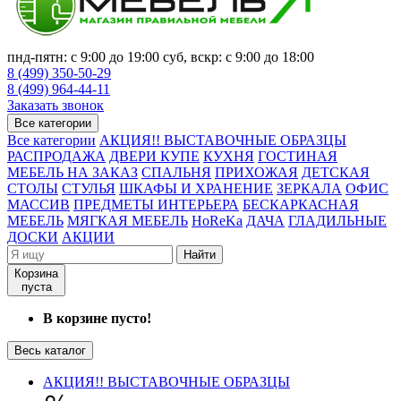
пнд-пятн: с 9:00 до 19:00 суб, вскр: с 9:00 до 18:00
8 (499) 350-50-29
8 (499) 964-44-11
Заказать звонок
Все категории
Все категории
АКЦИЯ!! ВЫСТАВОЧНЫЕ ОБРАЗЦЫ
РАСПРОДАЖА
ДВЕРИ КУПЕ
КУХНЯ
ГОСТИНАЯ
МЕБЕЛЬ НА ЗАКАЗ
СПАЛЬНЯ
ПРИХОЖАЯ
ДЕТСКАЯ
СТОЛЫ
СТУЛЬЯ
ШКАФЫ И ХРАНЕНИЕ
ЗЕРКАЛА
ОФИС
МАССИВ
ПРЕДМЕТЫ ИНТЕРЬЕРА
БЕСКАРКАСНАЯ
МЕБЕЛЬ
МЯГКАЯ МЕБЕЛЬ
HoReKa
ДАЧА
ГЛАДИЛЬНЫЕ
ДОСКИ
АКЦИИ
Найти
Корзина
пуста
В корзине пусто!
Весь каталог
АКЦИЯ!! ВЫСТАВОЧНЫЕ ОБРАЗЦЫ