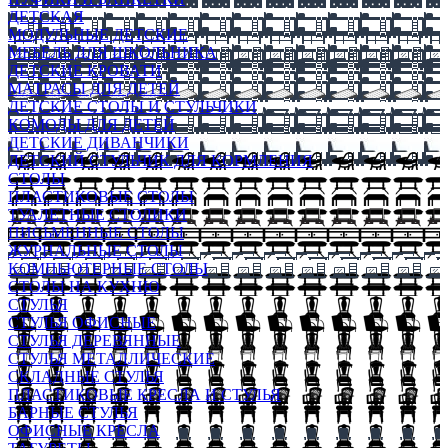
ДЕТСКАЯ
МОДУЛЬНЫЕ ДЕТСКИЕ
МЕБЕЛЬ ДЛЯ ШКОЛЬНИКА
ДЕТСКИЕ КРОВАТИ
МАТРАСЫ ДЛЯ ДЕТЕЙ
ДЕТСКИЕ СТОЛЫ И СТУЛЬЧИКИ
КОМОДЫ ДЛЯ ДЕТЕЙ
ДЕТСКИЕ ДИВАНЧИКИ
ДЕТСКИЙ СТУЛЬЧИК ДЛЯ КОРМЛЕНИЯ
СТОЛЫ
ПЛАСТИКОВЫЕ СТОЛЫ
ТУАЛЕТНЫЕ СТОЛИКИ
ПИСЬМЕННЫЕ СТОЛЫ
ЖУРНАЛЬНЫЕ СТОЛЫ
КОМПЬЮТЕРНЫЕ СТОЛЫ
СТОЛЫ НА КУХНЮ
СТУЛЬЯ
СТУЛЬЯ ОФИСНЫЕ
СТУЛЬЯ ДЕРЕВЯННЫЕ
СТУЛЬЯ МЕТАЛЛИЧЕСКИЕ
СКЛАДНЫЕ СТУЛЬЯ
ПЛАСТИКОВЫЕ КРЕСЛА И СТУЛЬЯ
БАРНЫЕ СТУЛЬЯ
ОФИСНЫЕ КРЕСЛА