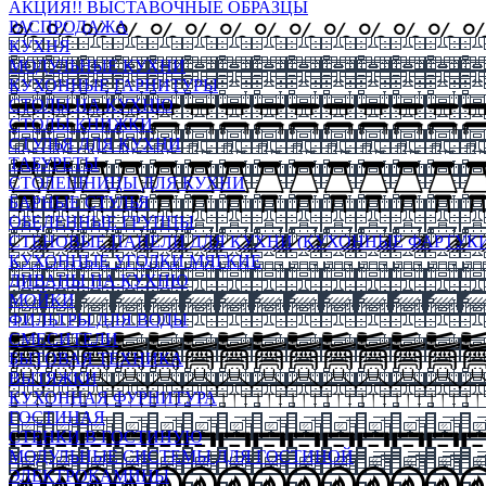
АКЦИЯ!! ВЫСТАВОЧНЫЕ ОБРАЗЦЫ
РАСПРОДАЖА
КУХНЯ
МОДУЛЬНЫЕ КУХНИ
КУХОННЫЕ ГАРНИТУРЫ
СТОЛЫ НА КУХНЮ
СТОЛЫ КНИЖКИ
СТУЛЬЯ ДЛЯ КУХНИ
ТАБУРЕТЫ
СТОЛЕШНИЦЫ ДЛЯ КУХНИ
БАРНЫЕ СТУЛЬЯ
ОБЕДЕННЫЕ ГРУППЫ
СТЕНОВЫЕ ПАНЕЛИ ДЛЯ КУХНИ (КУХОННЫЕ ФАРТУКИ
КУХОННЫЕ УГОЛКИ МЯГКИЕ
ДИВАНЫ НА КУХНЮ
МОЙКИ
ФИЛЬТРЫ ДЛЯ ВОДЫ
СМЕСИТЕЛИ
БЫТОВАЯ ТЕХНИКА
ВЫТЯЖКИ
КУХОННАЯ ФУРНИТУРА
ГОСТИНАЯ
СТЕНКИ В ГОСТИНУЮ
МОДУЛЬНЫЕ СИСТЕМЫ ДЛЯ ГОСТИНОЙ
ЭЛЕКТРОКАМИНЫ