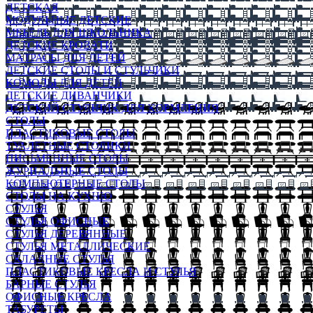
ДЕТСКАЯ
МОДУЛЬНЫЕ ДЕТСКИЕ
МЕБЕЛЬ ДЛЯ ШКОЛЬНИКА
ДЕТСКИЕ КРОВАТИ
МАТРАСЫ ДЛЯ ДЕТЕЙ
ДЕТСКИЕ СТОЛЫ И СТУЛЬЧИКИ
КОМОДЫ ДЛЯ ДЕТЕЙ
ДЕТСКИЕ ДИВАНЧИКИ
ДЕТСКИЙ СТУЛЬЧИК ДЛЯ КОРМЛЕНИЯ
СТОЛЫ
ПЛАСТИКОВЫЕ СТОЛЫ
ТУАЛЕТНЫЕ СТОЛИКИ
ПИСЬМЕННЫЕ СТОЛЫ
ЖУРНАЛЬНЫЕ СТОЛЫ
КОМПЬЮТЕРНЫЕ СТОЛЫ
СТОЛЫ НА КУХНЮ
СТУЛЬЯ
СТУЛЬЯ ОФИСНЫЕ
СТУЛЬЯ ДЕРЕВЯННЫЕ
СТУЛЬЯ МЕТАЛЛИЧЕСКИЕ
СКЛАДНЫЕ СТУЛЬЯ
ПЛАСТИКОВЫЕ КРЕСЛА И СТУЛЬЯ
БАРНЫЕ СТУЛЬЯ
ОФИСНЫЕ КРЕСЛА
ТАБУРЕТЫ