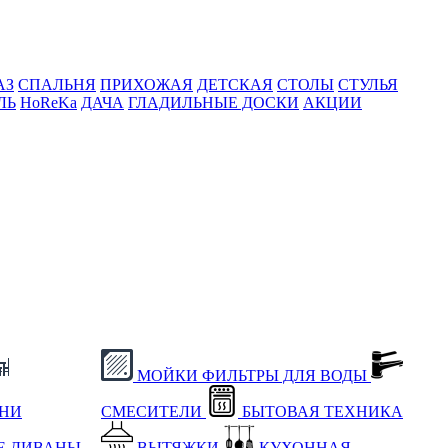
АЗ
СПАЛЬНЯ
ПРИХОЖАЯ
ДЕТСКАЯ
СТОЛЫ
СТУЛЬЯ
ЛЬ
HoReKa
ДАЧА
ГЛАДИЛЬНЫЕ ДОСКИ
АКЦИИ
МОЙКИ
ФИЛЬТРЫ ДЛЯ ВОДЫ
ХНИ
СМЕСИТЕЛИ
БЫТОВАЯ ТЕХНИКА
Е
ДИВАНЫ
ВЫТЯЖКИ
КУХОННАЯ