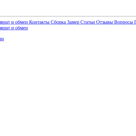
зврат и обмен
Контакты
Сборка
Замер
Статьи
Отзывы
Вопросы
зврат и обмен
ли