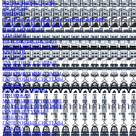
ЖУРНАЛЬНЫЕ СТОЛЫ
ТВ ТУМБЫ
КОМОДЫ
СЕРВАНТЫ ДЛЯ ПОСУДЫ, БАРНЫЕ ШКАФЫ
БЕСКАРКАСНАЯ МЕБЕЛЬ
МЯГКАЯ МЕБЕЛЬ
СПАЛЬНЯ
ИНТЕРЬЕРЫ СПАЛЬНИ
МОДУЛЬНЫЕ СПАЛЬНИ
КРОВАТИ
МАТРАСЫ
ТУАЛЕТНЫЕ СТОЛИКИ
КОМОДЫ
ПРИКРОВАТНЫЕ ТУМБЫ
ГАРДЕРОБНЫЕ СИСТЕМЫ
ЗЕРКАЛА
ЭЛЕКТРОКАМИНЫ
ПРИХОЖАЯ
МАЛЕНЬКИЕ ПРИХОЖИЕ
МОДУЛЬНЫЕ ПРИХОЖИЕ
ОБУВНЫЕ ТУМБЫ
ВЕШАЛКИ
ГАРДЕРОБНЫЕ СИСТЕМЫ
ЗЕРКАЛА
ПУФИКИ И БАНКЕТКИ