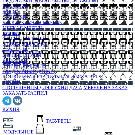
ПОДСТАВКИ, ЦВЕТОЧНИЦЫ, ЭТАЖЕРКИ
КОНСОЛИ
БЮРО
СУНДУКИ
БЕСКАРКАСНАЯ МЕБЕЛЬ
МЯГКАЯ МЕБЕЛЬ
HoReKa
СТОЛЫ ДЛЯ КАФЕ
СТУЛЬЯ ДЛЯ КАФЕ
Мебель лофт
БАРНЫЕ СТУЛЬЯ
ВЕШАЛКИ
УЛИЧНАЯ МЕБЕЛЬ
ГЛАДИЛЬНЫЕ ДОСКИ
ВСТРОЕННАЯ ГЛАДИЛЬНАЯ ДОСКА BELSI
АКЦИИ
СТОЛЕШНИЦЫ ДЛЯ КУХНИ
ДАЧА
МЕБЕЛЬ НА ЗАКАЗ
ЗАКАЗАТЬ РАСПИЛ
КУХНЯ
ТАБУРЕТЫ
МОДУЛЬНЫЕ