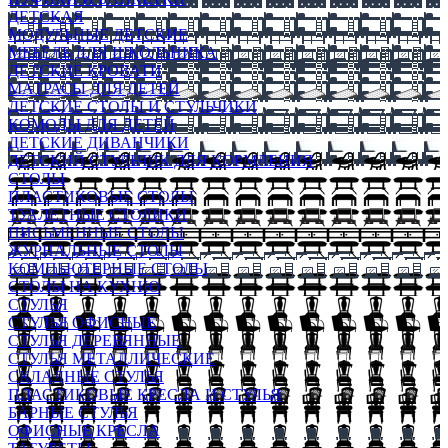
ДЕТСКАЯ
МОДУЛЬНЫЕ ДЕТСКИЕ
МЕБЕЛЬ ДЛЯ ШКОЛЬНИКА
ДЕТСКИЕ КРОВАТИ
МАТРАСЫ ДЛЯ ДЕТЕЙ
ДЕТСКИЕ СТОЛЫ И СТУЛЬЧИКИ
КОМОДЫ ДЛЯ ДЕТЕЙ
ДЕТСКИЕ ДИВАНЧИКИ
ДЕТСКИЙ СТУЛЬЧИК ДЛЯ КОРМЛЕНИЯ
СТОЛЫ
ПЛАСТИКОВЫЕ СТОЛЫ
ТУАЛЕТНЫЕ СТОЛИКИ
ПИСЬМЕННЫЕ СТОЛЫ
ЖУРНАЛЬНЫЕ СТОЛЫ
КОМПЬЮТЕРНЫЕ СТОЛЫ
СТОЛЫ НА КУХНЮ
СТУЛЬЯ
СТУЛЬЯ ОФИСНЫЕ
СТУЛЬЯ ДЕРЕВЯННЫЕ
СТУЛЬЯ МЕТАЛЛИЧЕСКИЕ
СКЛАДНЫЕ СТУЛЬЯ
ПЛАСТИКОВЫЕ КРЕСЛА И СТУЛЬЯ
БАРНЫЕ СТУЛЬЯ
ОФИСНЫЕ КРЕСЛА