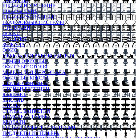
ТАБУРЕТЫ
ШКАФЫ И ХРАНЕНИЕ
ШКАФЫ-КУПЕ
ШКАФЫ-РАСПАШНЫЕ
ГАРДЕРОБНЫЕ СИСТЕМЫ
СТЕЛЛАЖИ
ПОЛКИ
СУНДУКИ
ЗЕРКАЛА
ОФИС
МЕБЕЛЬ ДЛЯ РУКОВОДИТЕЛЯ
ТУМБЫ ОФИСНЫЕ
ОФИСНЫЕ СТОЛЫ
МЕБЕЛЬ ДЛЯ ПЕРСОНАЛА
ОФИСНЫЕ КРЕСЛА
СТУЛЬЯ ОФИСНЫЕ
СТОЙКИ РЕСЕПШН
КАБИНЕТ
МАССИВ
СТОЛЫ
СТУЛЬЯ, БАНКЕТКИ
КОМОДЫ И ТУМБЫ
КРОВАТИ
ШКАФЫ, БУФЕТЫ, СТЕЛЛАЖИ
ПРЕДМЕТЫ ИНТЕРЬЕРА