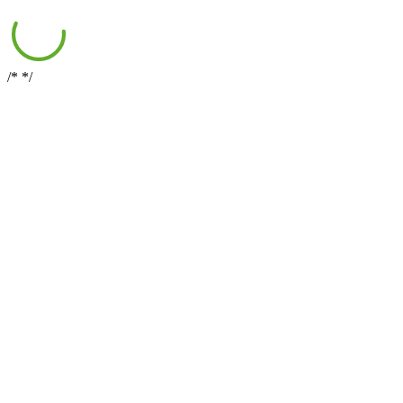
/*
*/