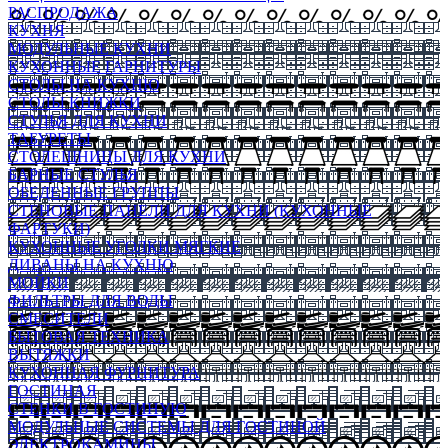
РАСПРОДАЖА
КУХНЯ
МОДУЛЬНЫЕ КУХНИ
КУХОННЫЕ ГАРНИТУРЫ
СТОЛЫ НА КУХНЮ
СТОЛЫ КНИЖКИ
СТУЛЬЯ ДЛЯ КУХНИ
ТАБУРЕТЫ
СТОЛЕШНИЦЫ ДЛЯ КУХНИ
БАРНЫЕ СТУЛЬЯ
ОБЕДЕННЫЕ ГРУППЫ
СТЕНОВЫЕ ПАНЕЛИ ДЛЯ КУХНИ (КУХОННЫЕ
ФАРТУКИ)
КУХОННЫЕ УГОЛКИ МЯГКИЕ
ДИВАНЫ НА КУХНЮ
МОЙКИ
ФИЛЬТРЫ ДЛЯ ВОДЫ
СМЕСИТЕЛИ
БЫТОВАЯ ТЕХНИКА
ВЫТЯЖКИ
КУХОННАЯ ФУРНИТУРА
ГОСТИНАЯ
СТЕНКИ В ГОСТИНУЮ
МОДУЛЬНЫЕ СИСТЕМЫ ДЛЯ ГОСТИНОЙ
ЭЛЕКТРОКАМИНЫ