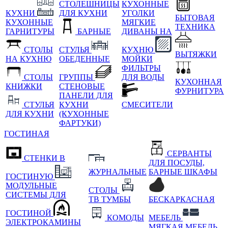
СТОЛЕШНИЦЫ
КУХОННЫЕ
КУХНИ
ДЛЯ КУХНИ
УГОЛКИ
БЫТОВАЯ
КУХОННЫЕ
МЯГКИЕ
ТЕХНИКА
ГАРНИТУРЫ
БАРНЫЕ
ДИВАНЫ НА
СТОЛЫ
СТУЛЬЯ
КУХНЮ
ВЫТЯЖКИ
НА КУХНЮ
ОБЕДЕННЫЕ
МОЙКИ
ФИЛЬТРЫ
СТОЛЫ
ГРУППЫ
ДЛЯ ВОДЫ
КУХОННАЯ
КНИЖКИ
СТЕНОВЫЕ
ФУРНИТУРА
ПАНЕЛИ ДЛЯ
СТУЛЬЯ
КУХНИ
СМЕСИТЕЛИ
ДЛЯ КУХНИ
(КУХОННЫЕ
ФАРТУКИ)
ГОСТИНАЯ
СЕРВАНТЫ
СТЕНКИ В
ДЛЯ ПОСУДЫ,
ЖУРНАЛЬНЫЕ
БАРНЫЕ ШКАФЫ
ГОСТИНУЮ
МОДУЛЬНЫЕ
СТОЛЫ
СИСТЕМЫ ДЛЯ
ТВ ТУМБЫ
БЕСКАРКАСНАЯ
ГОСТИНОЙ
КОМОДЫ
МЕБЕЛЬ
ЭЛЕКТРОКАМИНЫ
МЯГКАЯ МЕБЕЛЬ