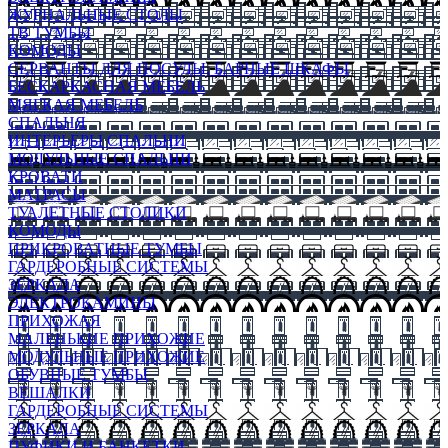
ЖУРНАЛЬНЫЕ СТОЛЫ
ТВ ТУМБЫ
КОМОДЫ
СЕРВАНТЫ ДЛЯ ПОСУДЫ, БАРНЫЕ ШКАФЫ
БЕСКАРКАСНАЯ МЕБЕЛЬ
МЯГКАЯ МЕБЕЛЬ
СПАЛЬНЯ
ИНТЕРЬЕРЫ СПАЛЬНИ
МОДУЛЬНЫЕ СПАЛЬНИ
КРОВАТИ
МАТРАСЫ
ТУАЛЕТНЫЕ СТОЛИКИ
КОМОДЫ
ПРИКРОВАТНЫЕ ТУМБЫ
ГАРДЕРОБНЫЕ СИСТЕМЫ
ЗЕРКАЛА
ЭЛЕКТРОКАМИНЫ
ПРИХОЖАЯ
МАЛЕНЬКИЕ ПРИХОЖИЕ
МОДУЛЬНЫЕ ПРИХОЖИЕ
ОБУВНЫЕ ТУМБЫ
ВЕШАЛКИ
ГАРДЕРОБНЫЕ СИСТЕМЫ
ЗЕРКАЛА
ПУФИКИ И БАНКЕТКИ