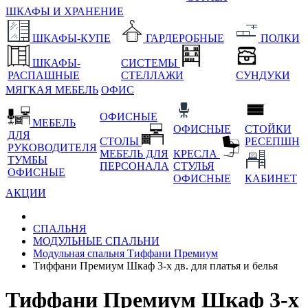
ШКАФЫ И ХРАНЕНИЕ
ШКАФЫ-КУПЕ
ГАРДЕРОБНЫЕ
ПОЛКИ
ШКАФЫ-
СИСТЕМЫ
РАСПАШНЫЕ
СТЕЛЛАЖИ
СУНДУКИ
МЯГКАЯ МЕБЕЛЬ
ОФИС
ОФИСНЫЕ
МЕБЕЛЬ
ОФИСНЫЕ
СТОЙКИ
ДЛЯ
СТОЛЫ
РЕСЕПШН
РУКОВОДИТЕЛЯ
МЕБЕЛЬ ДЛЯ
КРЕСЛА
ТУМБЫ
ПЕРСОНАЛА
СТУЛЬЯ
ОФИСНЫЕ
ОФИСНЫЕ
КАБИНЕТ
АКЦИИ
СПАЛЬНЯ
МОДУЛЬНЫЕ СПАЛЬНИ
Модульная спальня Тиффани Премиум
Тиффани Премиум Шкаф 3-х дв. для платья и белья
Тиффани Премиум Шкаф 3-х