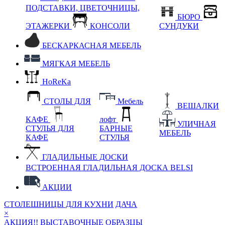
ПОДСТАВКИ, ЦВЕТОЧНИЦЫ,
БЮРО
ЭТАЖЕРКИ
КОНСОЛИ
СУНДУКИ
БЕСКАРКАСНАЯ МЕБЕЛЬ
МЯГКАЯ МЕБЕЛЬ
HoReKa
СТОЛЫ ДЛЯ
Мебель
ВЕШАЛКИ
КАФЕ
лофт
УЛИЧНАЯ
СТУЛЬЯ ДЛЯ
БАРНЫЕ
МЕБЕЛЬ
КАФЕ
СТУЛЬЯ
ГЛАДИЛЬНЫЕ ДОСКИ
ВСТРОЕННАЯ ГЛАДИЛЬНАЯ ДОСКА BELSI
АКЦИИ
СТОЛЕШНИЦЫ ДЛЯ КУХНИ
ДАЧА
×
АКЦИЯ!! ВЫСТАВОЧНЫЕ ОБРАЗЦЫ