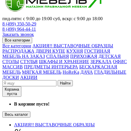
пнд-пятн: с 9:00 до 19:00 суб, вскр: с 9:00 до 18:00
8 (499) 350-50-29
8 (499) 964-44-11
Заказать звонок
Все категории
Все категории
АКЦИЯ!! ВЫСТАВОЧНЫЕ ОБРАЗЦЫ
РАСПРОДАЖА
ДВЕРИ КУПЕ
КУХНЯ
ГОСТИНАЯ
МЕБЕЛЬ НА ЗАКАЗ
СПАЛЬНЯ
ПРИХОЖАЯ
ДЕТСКАЯ
СТОЛЫ
СТУЛЬЯ
ШКАФЫ И ХРАНЕНИЕ
ЗЕРКАЛА
ОФИС
МАССИВ
ПРЕДМЕТЫ ИНТЕРЬЕРА
БЕСКАРКАСНАЯ
МЕБЕЛЬ
МЯГКАЯ МЕБЕЛЬ
HoReKa
ДАЧА
ГЛАДИЛЬНЫЕ
ДОСКИ
АКЦИИ
Найти
Корзина
пуста
В корзине пусто!
Весь каталог
АКЦИЯ!! ВЫСТАВОЧНЫЕ ОБРАЗЦЫ