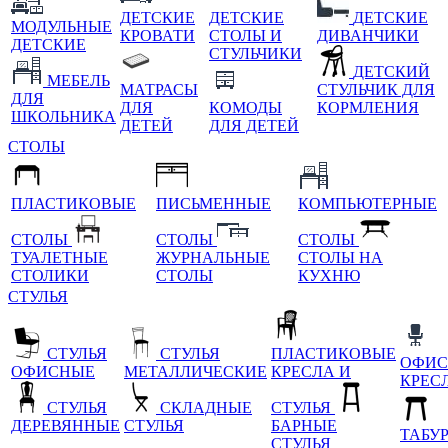
ДЕТСКИЕ
ДЕТСКИЕ
ДЕТСКИЕ
МОДУЛЬНЫЕ
КРОВАТИ
СТОЛЫ И
ДИВАНЧИКИ
ДЕТСКИЕ
СТУЛЬЧИКИ
ДЕТСКИЙ
МЕБЕЛЬ
МАТРАСЫ
СТУЛЬЧИК ДЛЯ
ДЛЯ
ДЛЯ
КОМОДЫ
КОРМЛЕНИЯ
ШКОЛЬНИКА
ДЕТЕЙ
ДЛЯ ДЕТЕЙ
СТОЛЫ
ПЛАСТИКОВЫЕ
ПИСЬМЕННЫЕ
КОМПЬЮТЕРНЫЕ
СТОЛЫ
СТОЛЫ
СТОЛЫ
ТУАЛЕТНЫЕ
ЖУРНАЛЬНЫЕ
СТОЛЫ НА
СТОЛИКИ
СТОЛЫ
КУХНЮ
СТУЛЬЯ
СТУЛЬЯ
СТУЛЬЯ
ПЛАСТИКОВЫЕ
ОФИС
ОФИСНЫЕ
МЕТАЛЛИЧЕСКИЕ
КРЕСЛА И
КРЕС
СТУЛЬЯ
СКЛАДНЫЕ
СТУЛЬЯ
ДЕРЕВЯННЫЕ
СТУЛЬЯ
БАРНЫЕ
ТАБУ
СТУЛЬЯ