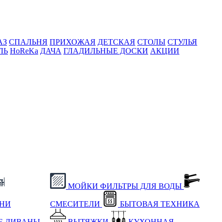
АЗ
СПАЛЬНЯ
ПРИХОЖАЯ
ДЕТСКАЯ
СТОЛЫ
СТУЛЬЯ
ЛЬ
HoReKa
ДАЧА
ГЛАДИЛЬНЫЕ ДОСКИ
АКЦИИ
МОЙКИ
ФИЛЬТРЫ ДЛЯ ВОДЫ
ХНИ
СМЕСИТЕЛИ
БЫТОВАЯ ТЕХНИКА
Е
ДИВАНЫ
ВЫТЯЖКИ
КУХОННАЯ