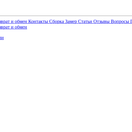
зврат и обмен
Контакты
Сборка
Замер
Статьи
Отзывы
Вопросы
зврат и обмен
ли