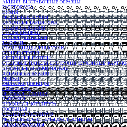
АКЦИЯ!! ВЫСТАВОЧНЫЕ ОБРАЗЦЫ
РАСПРОДАЖА
КУХНЯ
МОДУЛЬНЫЕ КУХНИ
КУХОННЫЕ ГАРНИТУРЫ
СТОЛЫ НА КУХНЮ
СТОЛЫ КНИЖКИ
СТУЛЬЯ ДЛЯ КУХНИ
ТАБУРЕТЫ
СТОЛЕШНИЦЫ ДЛЯ КУХНИ
БАРНЫЕ СТУЛЬЯ
ОБЕДЕННЫЕ ГРУППЫ
СТЕНОВЫЕ ПАНЕЛИ ДЛЯ КУХНИ (КУХОННЫЕ ФАРТУКИ
КУХОННЫЕ УГОЛКИ МЯГКИЕ
ДИВАНЫ НА КУХНЮ
МОЙКИ
ФИЛЬТРЫ ДЛЯ ВОДЫ
СМЕСИТЕЛИ
БЫТОВАЯ ТЕХНИКА
ВЫТЯЖКИ
КУХОННАЯ ФУРНИТУРА
ГОСТИНАЯ
СТЕНКИ В ГОСТИНУЮ
МОДУЛЬНЫЕ СИСТЕМЫ ДЛЯ ГОСТИНОЙ
ЭЛЕКТРОКАМИНЫ