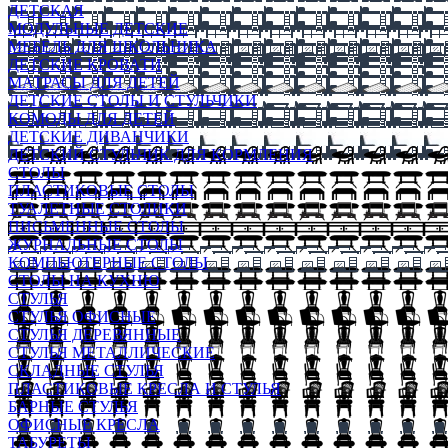
ДЕТСКАЯ
МОДУЛЬНЫЕ ДЕТСКИЕ
МЕБЕЛЬ ДЛЯ ШКОЛЬНИКА
ДЕТСКИЕ КРОВАТИ
МАТРАСЫ ДЛЯ ДЕТЕЙ
ДЕТСКИЕ СТОЛЫ И СТУЛЬЧИКИ
КОМОДЫ ДЛЯ ДЕТЕЙ
ДЕТСКИЕ ДИВАНЧИКИ
ДЕТСКИЙ СТУЛЬЧИК ДЛЯ КОРМЛЕНИЯ
СТОЛЫ
ПЛАСТИКОВЫЕ СТОЛЫ
ТУАЛЕТНЫЕ СТОЛИКИ
ПИСЬМЕННЫЕ СТОЛЫ
ЖУРНАЛЬНЫЕ СТОЛЫ
КОМПЬЮТЕРНЫЕ СТОЛЫ
СТОЛЫ НА КУХНЮ
СТУЛЬЯ
СТУЛЬЯ ОФИСНЫЕ
СТУЛЬЯ ДЕРЕВЯННЫЕ
СТУЛЬЯ МЕТАЛЛИЧЕСКИЕ
СКЛАДНЫЕ СТУЛЬЯ
ПЛАСТИКОВЫЕ КРЕСЛА И СТУЛЬЯ
БАРНЫЕ СТУЛЬЯ
ОФИСНЫЕ КРЕСЛА
ТАБУРЕТЫ