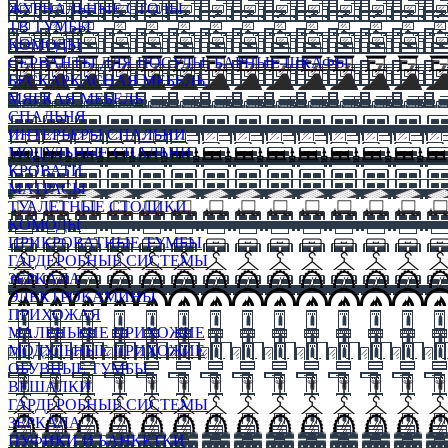
ЖУРНАЛЬНЫЕ СТОЛЫ
ТВ ТУМБЫ
КОМОДЫ
СЕРВАНТЫ ДЛЯ ПОСУДЫ, БАРНЫЕ ШКАФЫ
БЕСКАРКАСНАЯ МЕБЕЛЬ
МЯГКАЯ МЕБЕЛЬ
СПАЛЬНЯ
ИНТЕРЬЕРЫ СПАЛЬНИ
МОДУЛЬНЫЕ СПАЛЬНИ
КРОВАТИ
МАТРАСЫ
ТУАЛЕТНЫЕ СТОЛИКИ
КОМОДЫ
ПРИКРОВАТНЫЕ ТУМБЫ
ГАРДЕРОБНЫЕ СИСТЕМЫ
ЗЕРКАЛА
ЭЛЕКТРОКАМИНЫ
ПРИХОЖАЯ
МАЛЕНЬКИЕ ПРИХОЖИЕ
МОДУЛЬНЫЕ ПРИХОЖИЕ
ОБУВНЫЕ ТУМБЫ
ВЕШАЛКИ
ГАРДЕРОБНЫЕ СИСТЕМЫ
ЗЕРКАЛА
ПУФИКИ И БАНКЕТКИ