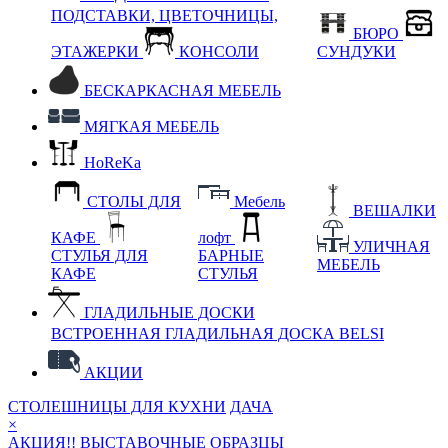
ПОДСТАВКИ, ЦВЕТОЧНИЦЫ,
БЮРО
ЭТАЖЕРКИ
КОНСОЛИ
СУНДУКИ
БЕСКАРКАСНАЯ МЕБЕЛЬ
МЯГКАЯ МЕБЕЛЬ
HoReKa
СТОЛЫ ДЛЯ
Мебель
ВЕШАЛКИ
КАФЕ
лофт
УЛИЧНАЯ
СТУЛЬЯ ДЛЯ
БАРНЫЕ
МЕБЕЛЬ
КАФЕ
СТУЛЬЯ
ГЛАДИЛЬНЫЕ ДОСКИ
ВСТРОЕННАЯ ГЛАДИЛЬНАЯ ДОСКА BELSI
АКЦИИ
СТОЛЕШНИЦЫ ДЛЯ КУХНИ
ДАЧА
×
АКЦИЯ!! ВЫСТАВОЧНЫЕ ОБРАЗЦЫ