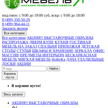
пнд-пятн: с 9:00 до 19:00 суб, вскр: с 9:00 до 18:00
8 (499) 350-50-29
8 (499) 964-44-11
Заказать звонок
Все категории
Все категории
АКЦИЯ!! ВЫСТАВОЧНЫЕ ОБРАЗЦЫ
РАСПРОДАЖА
ДВЕРИ КУПЕ
КУХНЯ
ГОСТИНАЯ
МЕБЕЛЬ НА ЗАКАЗ
СПАЛЬНЯ
ПРИХОЖАЯ
ДЕТСКАЯ
СТОЛЫ
СТУЛЬЯ
ШКАФЫ И ХРАНЕНИЕ
ЗЕРКАЛА
ОФИС
МАССИВ
ПРЕДМЕТЫ ИНТЕРЬЕРА
БЕСКАРКАСНАЯ
МЕБЕЛЬ
МЯГКАЯ МЕБЕЛЬ
HoReKa
ДАЧА
ГЛАДИЛЬНЫЕ
ДОСКИ
АКЦИИ
Найти
Корзина
пуста
В корзине пусто!
Весь каталог
АКЦИЯ!! ВЫСТАВОЧНЫЕ ОБРАЗЦЫ