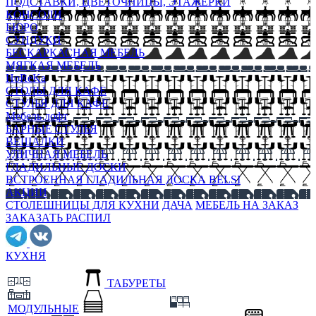
ПОДСТАВКИ, ЦВЕТОЧНИЦЫ, ЭТАЖЕРКИ
КОНСОЛИ
БЮРО
СУНДУКИ
БЕСКАРКАСНАЯ МЕБЕЛЬ
МЯГКАЯ МЕБЕЛЬ
HoReKa
СТОЛЫ ДЛЯ КАФЕ
СТУЛЬЯ ДЛЯ КАФЕ
Мебель лофт
БАРНЫЕ СТУЛЬЯ
ВЕШАЛКИ
УЛИЧНАЯ МЕБЕЛЬ
ГЛАДИЛЬНЫЕ ДОСКИ
ВСТРОЕННАЯ ГЛАДИЛЬНАЯ ДОСКА BELSI
АКЦИИ
СТОЛЕШНИЦЫ ДЛЯ КУХНИ
ДАЧА
МЕБЕЛЬ НА ЗАКАЗ
ЗАКАЗАТЬ РАСПИЛ
КУХНЯ
ТАБУРЕТЫ
МОДУЛЬНЫЕ