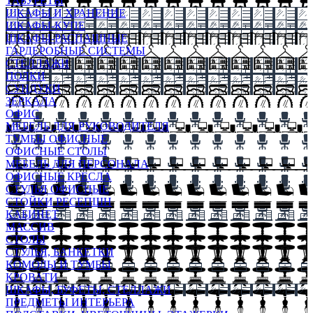
ТАБУРЕТЫ
ШКАФЫ И ХРАНЕНИЕ
ШКАФЫ-КУПЕ
ШКАФЫ-РАСПАШНЫЕ
ГАРДЕРОБНЫЕ СИСТЕМЫ
СТЕЛЛАЖИ
ПОЛКИ
СУНДУКИ
ЗЕРКАЛА
ОФИС
МЕБЕЛЬ ДЛЯ РУКОВОДИТЕЛЯ
ТУМБЫ ОФИСНЫЕ
ОФИСНЫЕ СТОЛЫ
МЕБЕЛЬ ДЛЯ ПЕРСОНАЛА
ОФИСНЫЕ КРЕСЛА
СТУЛЬЯ ОФИСНЫЕ
СТОЙКИ РЕСЕПШН
КАБИНЕТ
МАССИВ
СТОЛЫ
СТУЛЬЯ, БАНКЕТКИ
КОМОДЫ И ТУМБЫ
КРОВАТИ
ШКАФЫ, БУФЕТЫ, СТЕЛЛАЖИ
ПРЕДМЕТЫ ИНТЕРЬЕРА