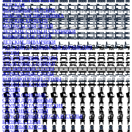
ДЕТСКАЯ
МОДУЛЬНЫЕ ДЕТСКИЕ
МЕБЕЛЬ ДЛЯ ШКОЛЬНИКА
ДЕТСКИЕ КРОВАТИ
МАТРАСЫ ДЛЯ ДЕТЕЙ
ДЕТСКИЕ СТОЛЫ И СТУЛЬЧИКИ
КОМОДЫ ДЛЯ ДЕТЕЙ
ДЕТСКИЕ ДИВАНЧИКИ
ДЕТСКИЙ СТУЛЬЧИК ДЛЯ КОРМЛЕНИЯ
СТОЛЫ
ПЛАСТИКОВЫЕ СТОЛЫ
ТУАЛЕТНЫЕ СТОЛИКИ
ПИСЬМЕННЫЕ СТОЛЫ
ЖУРНАЛЬНЫЕ СТОЛЫ
КОМПЬЮТЕРНЫЕ СТОЛЫ
СТОЛЫ НА КУХНЮ
СТУЛЬЯ
СТУЛЬЯ ОФИСНЫЕ
СТУЛЬЯ ДЕРЕВЯННЫЕ
СТУЛЬЯ МЕТАЛЛИЧЕСКИЕ
СКЛАДНЫЕ СТУЛЬЯ
ПЛАСТИКОВЫЕ КРЕСЛА И СТУЛЬЯ
БАРНЫЕ СТУЛЬЯ
ОФИСНЫЕ КРЕСЛА