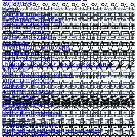
РАСПРОДАЖА
КУХНЯ
МОДУЛЬНЫЕ КУХНИ
КУХОННЫЕ ГАРНИТУРЫ
СТОЛЫ НА КУХНЮ
СТОЛЫ КНИЖКИ
СТУЛЬЯ ДЛЯ КУХНИ
ТАБУРЕТЫ
СТОЛЕШНИЦЫ ДЛЯ КУХНИ
БАРНЫЕ СТУЛЬЯ
ОБЕДЕННЫЕ ГРУППЫ
СТЕНОВЫЕ ПАНЕЛИ ДЛЯ КУХНИ (КУХОННЫЕ
ФАРТУКИ)
КУХОННЫЕ УГОЛКИ МЯГКИЕ
ДИВАНЫ НА КУХНЮ
МОЙКИ
ФИЛЬТРЫ ДЛЯ ВОДЫ
СМЕСИТЕЛИ
БЫТОВАЯ ТЕХНИКА
ВЫТЯЖКИ
КУХОННАЯ ФУРНИТУРА
ГОСТИНАЯ
СТЕНКИ В ГОСТИНУЮ
МОДУЛЬНЫЕ СИСТЕМЫ ДЛЯ ГОСТИНОЙ
ЭЛЕКТРОКАМИНЫ