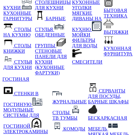
СТОЛЕШНИЦЫ
КУХОННЫЕ
КУХНИ
ДЛЯ КУХНИ
УГОЛКИ
БЫТОВАЯ
КУХОННЫЕ
МЯГКИЕ
ТЕХНИКА
ГАРНИТУРЫ
БАРНЫЕ
ДИВАНЫ НА
СТОЛЫ
СТУЛЬЯ
КУХНЮ
ВЫТЯЖКИ
НА КУХНЮ
ОБЕДЕННЫЕ
МОЙКИ
ФИЛЬТРЫ
СТОЛЫ
ГРУППЫ
ДЛЯ ВОДЫ
КУХОННАЯ
КНИЖКИ
СТЕНОВЫЕ
ФУРНИТУРА
ПАНЕЛИ ДЛЯ
СТУЛЬЯ
КУХНИ
СМЕСИТЕЛИ
ДЛЯ КУХНИ
(КУХОННЫЕ
ФАРТУКИ)
ГОСТИНАЯ
СЕРВАНТЫ
СТЕНКИ В
ДЛЯ ПОСУДЫ,
ЖУРНАЛЬНЫЕ
БАРНЫЕ ШКАФЫ
ГОСТИНУЮ
МОДУЛЬНЫЕ
СТОЛЫ
СИСТЕМЫ ДЛЯ
ТВ ТУМБЫ
БЕСКАРКАСНАЯ
ГОСТИНОЙ
КОМОДЫ
МЕБЕЛЬ
ЭЛЕКТРОКАМИНЫ
МЯГКАЯ МЕБЕЛЬ