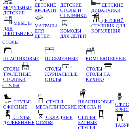
ДЕТСКИЕ
ДЕТСКИЕ
ДЕТСКИЕ
МОДУЛЬНЫЕ
КРОВАТИ
СТОЛЫ И
ДИВАНЧИКИ
ДЕТСКИЕ
СТУЛЬЧИКИ
ДЕТСКИЙ
МЕБЕЛЬ
МАТРАСЫ
СТУЛЬЧИК ДЛЯ
ДЛЯ
ДЛЯ
КОМОДЫ
КОРМЛЕНИЯ
ШКОЛЬНИКА
ДЕТЕЙ
ДЛЯ ДЕТЕЙ
СТОЛЫ
ПЛАСТИКОВЫЕ
ПИСЬМЕННЫЕ
КОМПЬЮТЕРНЫЕ
СТОЛЫ
СТОЛЫ
СТОЛЫ
ТУАЛЕТНЫЕ
ЖУРНАЛЬНЫЕ
СТОЛЫ НА
СТОЛИКИ
СТОЛЫ
КУХНЮ
СТУЛЬЯ
СТУЛЬЯ
СТУЛЬЯ
ПЛАСТИКОВЫЕ
ОФИС
ОФИСНЫЕ
МЕТАЛЛИЧЕСКИЕ
КРЕСЛА И
КРЕС
СТУЛЬЯ
СКЛАДНЫЕ
СТУЛЬЯ
ДЕРЕВЯННЫЕ
СТУЛЬЯ
БАРНЫЕ
ТАБУ
СТУЛЬЯ