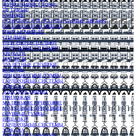
ЖУРНАЛЬНЫЕ СТОЛЫ
ТВ ТУМБЫ
КОМОДЫ
СЕРВАНТЫ ДЛЯ ПОСУДЫ, БАРНЫЕ ШКАФЫ
БЕСКАРКАСНАЯ МЕБЕЛЬ
МЯГКАЯ МЕБЕЛЬ
СПАЛЬНЯ
ИНТЕРЬЕРЫ СПАЛЬНИ
МОДУЛЬНЫЕ СПАЛЬНИ
КРОВАТИ
МАТРАСЫ
ТУАЛЕТНЫЕ СТОЛИКИ
КОМОДЫ
ПРИКРОВАТНЫЕ ТУМБЫ
ГАРДЕРОБНЫЕ СИСТЕМЫ
ЗЕРКАЛА
ЭЛЕКТРОКАМИНЫ
ПРИХОЖАЯ
МАЛЕНЬКИЕ ПРИХОЖИЕ
МОДУЛЬНЫЕ ПРИХОЖИЕ
ОБУВНЫЕ ТУМБЫ
ВЕШАЛКИ
ГАРДЕРОБНЫЕ СИСТЕМЫ
ЗЕРКАЛА
ПУФИКИ И БАНКЕТКИ