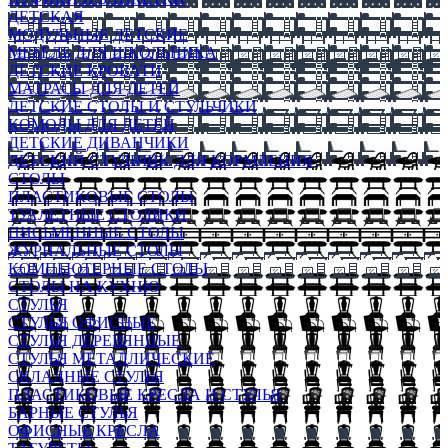
ДЕТСКАЯ
МОДУЛЬНЫЕ ДЕТСКИЕ
МЕБЕЛЬ ДЛЯ ШКОЛЬНИКА
ДЕТСКИЕ КРОВАТИ
МАТРАСЫ ДЛЯ ДЕТЕЙ
ДЕТСКИЕ СТОЛЫ И СТУЛЬЧИКИ
КОМОДЫ ДЛЯ ДЕТЕЙ
ДЕТСКИЕ ДИВАНЧИКИ
ДЕТСКИЙ СТУЛЬЧИК ДЛЯ КОРМЛЕНИЯ
СТОЛЫ
ПЛАСТИКОВЫЕ СТОЛЫ
ТУАЛЕТНЫЕ СТОЛИКИ
ПИСЬМЕННЫЕ СТОЛЫ
ЖУРНАЛЬНЫЕ СТОЛЫ
КОМПЬЮТЕРНЫЕ СТОЛЫ
СТОЛЫ НА КУХНЮ
СТУЛЬЯ
СТУЛЬЯ ОФИСНЫЕ
СТУЛЬЯ ДЕРЕВЯННЫЕ
СТУЛЬЯ МЕТАЛЛИЧЕСКИЕ
СКЛАДНЫЕ СТУЛЬЯ
ПЛАСТИКОВЫЕ КРЕСЛА И СТУЛЬЯ
БАРНЫЕ СТУЛЬЯ
ОФИСНЫЕ КРЕСЛА