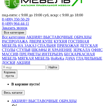
пнд-пятн: с 9:00 до 19:00 суб, вскр: с 9:00 до 18:00
8 (499) 350-50-29
8 (499) 964-44-11
Заказать звонок
Все категории
Все категории
АКЦИЯ!! ВЫСТАВОЧНЫЕ ОБРАЗЦЫ
РАСПРОДАЖА
ДВЕРИ КУПЕ
КУХНЯ
ГОСТИНАЯ
МЕБЕЛЬ НА ЗАКАЗ
СПАЛЬНЯ
ПРИХОЖАЯ
ДЕТСКАЯ
СТОЛЫ
СТУЛЬЯ
ШКАФЫ И ХРАНЕНИЕ
ЗЕРКАЛА
ОФИС
МАССИВ
ПРЕДМЕТЫ ИНТЕРЬЕРА
БЕСКАРКАСНАЯ
МЕБЕЛЬ
МЯГКАЯ МЕБЕЛЬ
HoReKa
ДАЧА
ГЛАДИЛЬНЫЕ
ДОСКИ
АКЦИИ
Найти
Корзина
пуста
В корзине пусто!
Весь каталог
АКЦИЯ!! ВЫСТАВОЧНЫЕ ОБРАЗЦЫ