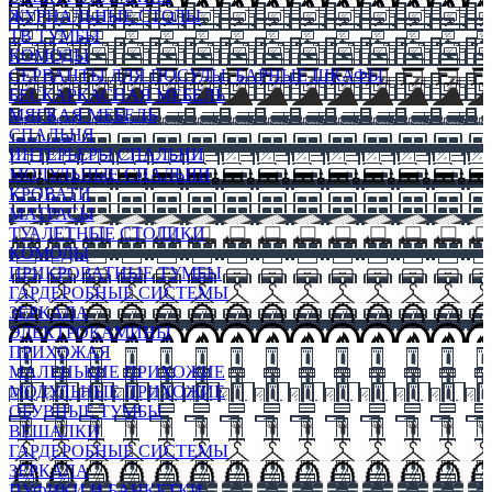
ЖУРНАЛЬНЫЕ СТОЛЫ
ТВ ТУМБЫ
КОМОДЫ
СЕРВАНТЫ ДЛЯ ПОСУДЫ, БАРНЫЕ ШКАФЫ
БЕСКАРКАСНАЯ МЕБЕЛЬ
МЯГКАЯ МЕБЕЛЬ
СПАЛЬНЯ
ИНТЕРЬЕРЫ СПАЛЬНИ
МОДУЛЬНЫЕ СПАЛЬНИ
КРОВАТИ
МАТРАСЫ
ТУАЛЕТНЫЕ СТОЛИКИ
КОМОДЫ
ПРИКРОВАТНЫЕ ТУМБЫ
ГАРДЕРОБНЫЕ СИСТЕМЫ
ЗЕРКАЛА
ЭЛЕКТРОКАМИНЫ
ПРИХОЖАЯ
МАЛЕНЬКИЕ ПРИХОЖИЕ
МОДУЛЬНЫЕ ПРИХОЖИЕ
ОБУВНЫЕ ТУМБЫ
ВЕШАЛКИ
ГАРДЕРОБНЫЕ СИСТЕМЫ
ЗЕРКАЛА
ПУФИКИ И БАНКЕТКИ