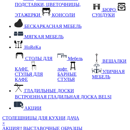
ПОДСТАВКИ, ЦВЕТОЧНИЦЫ,
БЮРО
ЭТАЖЕРКИ
КОНСОЛИ
СУНДУКИ
БЕСКАРКАСНАЯ МЕБЕЛЬ
МЯГКАЯ МЕБЕЛЬ
HoReKa
СТОЛЫ ДЛЯ
Мебель
ВЕШАЛКИ
КАФЕ
лофт
УЛИЧНАЯ
СТУЛЬЯ ДЛЯ
БАРНЫЕ
МЕБЕЛЬ
КАФЕ
СТУЛЬЯ
ГЛАДИЛЬНЫЕ ДОСКИ
ВСТРОЕННАЯ ГЛАДИЛЬНАЯ ДОСКА BELSI
АКЦИИ
СТОЛЕШНИЦЫ ДЛЯ КУХНИ
ДАЧА
×
АКЦИЯ!! ВЫСТАВОЧНЫЕ ОБРАЗЦЫ