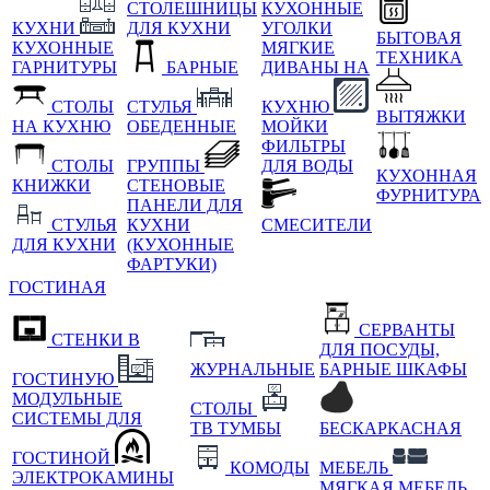
СТОЛЕШНИЦЫ
КУХОННЫЕ
КУХНИ
ДЛЯ КУХНИ
УГОЛКИ
БЫТОВАЯ
КУХОННЫЕ
МЯГКИЕ
ТЕХНИКА
ГАРНИТУРЫ
БАРНЫЕ
ДИВАНЫ НА
СТОЛЫ
СТУЛЬЯ
КУХНЮ
ВЫТЯЖКИ
НА КУХНЮ
ОБЕДЕННЫЕ
МОЙКИ
ФИЛЬТРЫ
СТОЛЫ
ГРУППЫ
ДЛЯ ВОДЫ
КУХОННАЯ
КНИЖКИ
СТЕНОВЫЕ
ФУРНИТУРА
ПАНЕЛИ ДЛЯ
СТУЛЬЯ
КУХНИ
СМЕСИТЕЛИ
ДЛЯ КУХНИ
(КУХОННЫЕ
ФАРТУКИ)
ГОСТИНАЯ
СЕРВАНТЫ
СТЕНКИ В
ДЛЯ ПОСУДЫ,
ЖУРНАЛЬНЫЕ
БАРНЫЕ ШКАФЫ
ГОСТИНУЮ
МОДУЛЬНЫЕ
СТОЛЫ
СИСТЕМЫ ДЛЯ
ТВ ТУМБЫ
БЕСКАРКАСНАЯ
ГОСТИНОЙ
КОМОДЫ
МЕБЕЛЬ
ЭЛЕКТРОКАМИНЫ
МЯГКАЯ МЕБЕЛЬ