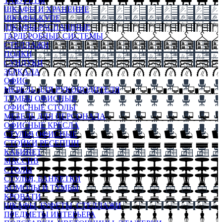
ТАБУРЕТЫ
ШКАФЫ И ХРАНЕНИЕ
ШКАФЫ-КУПЕ
ШКАФЫ-РАСПАШНЫЕ
ГАРДЕРОБНЫЕ СИСТЕМЫ
СТЕЛЛАЖИ
ПОЛКИ
СУНДУКИ
ЗЕРКАЛА
ОФИС
МЕБЕЛЬ ДЛЯ РУКОВОДИТЕЛЯ
ТУМБЫ ОФИСНЫЕ
ОФИСНЫЕ СТОЛЫ
МЕБЕЛЬ ДЛЯ ПЕРСОНАЛА
ОФИСНЫЕ КРЕСЛА
СТУЛЬЯ ОФИСНЫЕ
СТОЙКИ РЕСЕПШН
КАБИНЕТ
МАССИВ
СТОЛЫ
СТУЛЬЯ, БАНКЕТКИ
КОМОДЫ И ТУМБЫ
КРОВАТИ
ШКАФЫ, БУФЕТЫ, СТЕЛЛАЖИ
ПРЕДМЕТЫ ИНТЕРЬЕРА