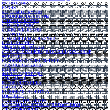
РАСПРОДАЖА
КУХНЯ
МОДУЛЬНЫЕ КУХНИ
КУХОННЫЕ ГАРНИТУРЫ
СТОЛЫ НА КУХНЮ
СТОЛЫ КНИЖКИ
СТУЛЬЯ ДЛЯ КУХНИ
ТАБУРЕТЫ
СТОЛЕШНИЦЫ ДЛЯ КУХНИ
БАРНЫЕ СТУЛЬЯ
ОБЕДЕННЫЕ ГРУППЫ
СТЕНОВЫЕ ПАНЕЛИ ДЛЯ КУХНИ (КУХОННЫЕ
ФАРТУКИ)
КУХОННЫЕ УГОЛКИ МЯГКИЕ
ДИВАНЫ НА КУХНЮ
МОЙКИ
ФИЛЬТРЫ ДЛЯ ВОДЫ
СМЕСИТЕЛИ
БЫТОВАЯ ТЕХНИКА
ВЫТЯЖКИ
КУХОННАЯ ФУРНИТУРА
ГОСТИНАЯ
СТЕНКИ В ГОСТИНУЮ
МОДУЛЬНЫЕ СИСТЕМЫ ДЛЯ ГОСТИНОЙ
ЭЛЕКТРОКАМИНЫ