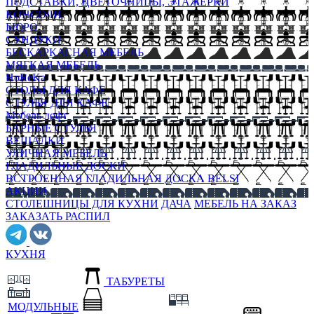
ПОДСТАВКИ, ЦВЕТОЧНИЦЫ, ЭТАЖЕРКИ
КОНСОЛИ
БЮРО
СУНДУКИ
БЕСКАРКАСНАЯ МЕБЕЛЬ
МЯГКАЯ МЕБЕЛЬ
HoReKa
СТОЛЫ ДЛЯ КАФЕ
СТУЛЬЯ ДЛЯ КАФЕ
Мебель лофт
БАРНЫЕ СТУЛЬЯ
ВЕШАЛКИ
УЛИЧНАЯ МЕБЕЛЬ
ГЛАДИЛЬНЫЕ ДОСКИ
ВСТРОЕННАЯ ГЛАДИЛЬНАЯ ДОСКА BELSI
АКЦИИ
СТОЛЕШНИЦЫ ДЛЯ КУХНИ
ДАЧА
МЕБЕЛЬ НА ЗАКАЗ
ЗАКАЗАТЬ РАСПИЛ
КУХНЯ
ТАБУРЕТЫ
МОДУЛЬНЫЕ