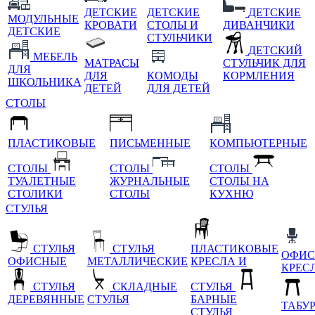
ДЕТСКИЕ
ДЕТСКИЕ
ДЕТСКИЕ
МОДУЛЬНЫЕ
КРОВАТИ
СТОЛЫ И
ДИВАНЧИКИ
ДЕТСКИЕ
СТУЛЬЧИКИ
ДЕТСКИЙ
МЕБЕЛЬ
МАТРАСЫ
СТУЛЬЧИК ДЛЯ
ДЛЯ
ДЛЯ
КОМОДЫ
КОРМЛЕНИЯ
ШКОЛЬНИКА
ДЕТЕЙ
ДЛЯ ДЕТЕЙ
СТОЛЫ
ПЛАСТИКОВЫЕ
ПИСЬМЕННЫЕ
КОМПЬЮТЕРНЫЕ
СТОЛЫ
СТОЛЫ
СТОЛЫ
ТУАЛЕТНЫЕ
ЖУРНАЛЬНЫЕ
СТОЛЫ НА
СТОЛИКИ
СТОЛЫ
КУХНЮ
СТУЛЬЯ
СТУЛЬЯ
СТУЛЬЯ
ПЛАСТИКОВЫЕ
ОФИС
ОФИСНЫЕ
МЕТАЛЛИЧЕСКИЕ
КРЕСЛА И
КРЕС
СТУЛЬЯ
СКЛАДНЫЕ
СТУЛЬЯ
ДЕРЕВЯННЫЕ
СТУЛЬЯ
БАРНЫЕ
ТАБУ
СТУЛЬЯ