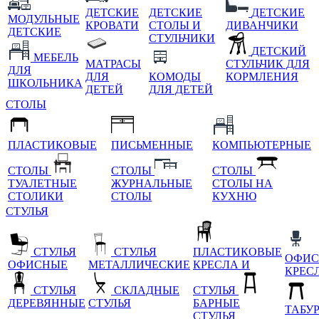
ДЕТСКИЕ
ДЕТСКИЕ
ДЕТСКИЕ
МОДУЛЬНЫЕ
КРОВАТИ
СТОЛЫ И
ДИВАНЧИКИ
ДЕТСКИЕ
СТУЛЬЧИКИ
ДЕТСКИЙ
МЕБЕЛЬ
МАТРАСЫ
СТУЛЬЧИК ДЛЯ
ДЛЯ
ДЛЯ
КОМОДЫ
КОРМЛЕНИЯ
ШКОЛЬНИКА
ДЕТЕЙ
ДЛЯ ДЕТЕЙ
СТОЛЫ
ПЛАСТИКОВЫЕ
ПИСЬМЕННЫЕ
КОМПЬЮТЕРНЫЕ
СТОЛЫ
СТОЛЫ
СТОЛЫ
ТУАЛЕТНЫЕ
ЖУРНАЛЬНЫЕ
СТОЛЫ НА
СТОЛИКИ
СТОЛЫ
КУХНЮ
СТУЛЬЯ
СТУЛЬЯ
СТУЛЬЯ
ПЛАСТИКОВЫЕ
ОФИС
ОФИСНЫЕ
МЕТАЛЛИЧЕСКИЕ
КРЕСЛА И
КРЕС
СТУЛЬЯ
СКЛАДНЫЕ
СТУЛЬЯ
ДЕРЕВЯННЫЕ
СТУЛЬЯ
БАРНЫЕ
ТАБУ
СТУЛЬЯ