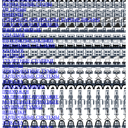
ЖУРНАЛЬНЫЕ СТОЛЫ
ТВ ТУМБЫ
КОМОДЫ
СЕРВАНТЫ ДЛЯ ПОСУДЫ, БАРНЫЕ ШКАФЫ
БЕСКАРКАСНАЯ МЕБЕЛЬ
МЯГКАЯ МЕБЕЛЬ
СПАЛЬНЯ
ИНТЕРЬЕРЫ СПАЛЬНИ
МОДУЛЬНЫЕ СПАЛЬНИ
КРОВАТИ
МАТРАСЫ
ТУАЛЕТНЫЕ СТОЛИКИ
КОМОДЫ
ПРИКРОВАТНЫЕ ТУМБЫ
ГАРДЕРОБНЫЕ СИСТЕМЫ
ЗЕРКАЛА
ЭЛЕКТРОКАМИНЫ
ПРИХОЖАЯ
МАЛЕНЬКИЕ ПРИХОЖИЕ
МОДУЛЬНЫЕ ПРИХОЖИЕ
ОБУВНЫЕ ТУМБЫ
ВЕШАЛКИ
ГАРДЕРОБНЫЕ СИСТЕМЫ
ЗЕРКАЛА
ПУФИКИ И БАНКЕТКИ