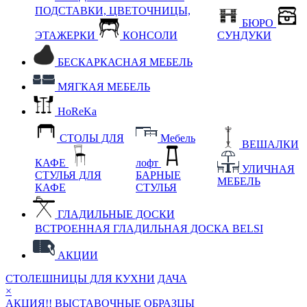
ПОДСТАВКИ, ЦВЕТОЧНИЦЫ,
БЮРО
ЭТАЖЕРКИ
КОНСОЛИ
СУНДУКИ
БЕСКАРКАСНАЯ МЕБЕЛЬ
МЯГКАЯ МЕБЕЛЬ
HoReKa
СТОЛЫ ДЛЯ
Мебель
ВЕШАЛКИ
КАФЕ
лофт
УЛИЧНАЯ
СТУЛЬЯ ДЛЯ
БАРНЫЕ
МЕБЕЛЬ
КАФЕ
СТУЛЬЯ
ГЛАДИЛЬНЫЕ ДОСКИ
ВСТРОЕННАЯ ГЛАДИЛЬНАЯ ДОСКА BELSI
АКЦИИ
СТОЛЕШНИЦЫ ДЛЯ КУХНИ
ДАЧА
×
АКЦИЯ!! ВЫСТАВОЧНЫЕ ОБРАЗЦЫ