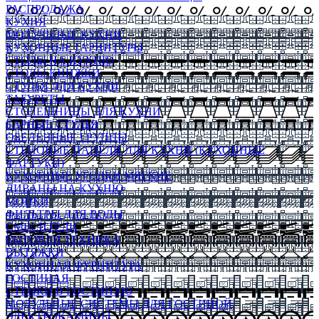
РАСПРОДАЖА
КУХНЯ
МОДУЛЬНЫЕ КУХНИ
КУХОННЫЕ ГАРНИТУРЫ
СТОЛЫ НА КУХНЮ
СТОЛЫ КНИЖКИ
СТУЛЬЯ ДЛЯ КУХНИ
ТАБУРЕТЫ
СТОЛЕШНИЦЫ ДЛЯ КУХНИ
БАРНЫЕ СТУЛЬЯ
ОБЕДЕННЫЕ ГРУППЫ
СТЕНОВЫЕ ПАНЕЛИ ДЛЯ КУХНИ (КУХОННЫЕ
ФАРТУКИ)
КУХОННЫЕ УГОЛКИ МЯГКИЕ
ДИВАНЫ НА КУХНЮ
МОЙКИ
ФИЛЬТРЫ ДЛЯ ВОДЫ
СМЕСИТЕЛИ
БЫТОВАЯ ТЕХНИКА
ВЫТЯЖКИ
КУХОННАЯ ФУРНИТУРА
ГОСТИНАЯ
СТЕНКИ В ГОСТИНУЮ
МОДУЛЬНЫЕ СИСТЕМЫ ДЛЯ ГОСТИНОЙ
ЭЛЕКТРОКАМИНЫ