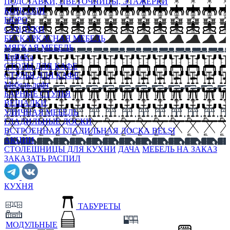
ПОДСТАВКИ, ЦВЕТОЧНИЦЫ, ЭТАЖЕРКИ
КОНСОЛИ
БЮРО
СУНДУКИ
БЕСКАРКАСНАЯ МЕБЕЛЬ
МЯГКАЯ МЕБЕЛЬ
HoReKa
СТОЛЫ ДЛЯ КАФЕ
СТУЛЬЯ ДЛЯ КАФЕ
Мебель лофт
БАРНЫЕ СТУЛЬЯ
ВЕШАЛКИ
УЛИЧНАЯ МЕБЕЛЬ
ГЛАДИЛЬНЫЕ ДОСКИ
ВСТРОЕННАЯ ГЛАДИЛЬНАЯ ДОСКА BELSI
АКЦИИ
СТОЛЕШНИЦЫ ДЛЯ КУХНИ
ДАЧА
МЕБЕЛЬ НА ЗАКАЗ
ЗАКАЗАТЬ РАСПИЛ
КУХНЯ
ТАБУРЕТЫ
МОДУЛЬНЫЕ