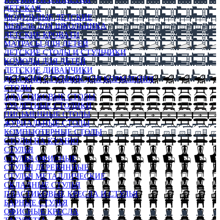
ДЕТСКАЯ
МОДУЛЬНЫЕ ДЕТСКИЕ
МЕБЕЛЬ ДЛЯ ШКОЛЬНИКА
ДЕТСКИЕ КРОВАТИ
МАТРАСЫ ДЛЯ ДЕТЕЙ
ДЕТСКИЕ СТОЛЫ И СТУЛЬЧИКИ
КОМОДЫ ДЛЯ ДЕТЕЙ
ДЕТСКИЕ ДИВАНЧИКИ
ДЕТСКИЙ СТУЛЬЧИК ДЛЯ КОРМЛЕНИЯ
СТОЛЫ
ПЛАСТИКОВЫЕ СТОЛЫ
ТУАЛЕТНЫЕ СТОЛИКИ
ПИСЬМЕННЫЕ СТОЛЫ
ЖУРНАЛЬНЫЕ СТОЛЫ
КОМПЬЮТЕРНЫЕ СТОЛЫ
СТОЛЫ НА КУХНЮ
СТУЛЬЯ
СТУЛЬЯ ОФИСНЫЕ
СТУЛЬЯ ДЕРЕВЯННЫЕ
СТУЛЬЯ МЕТАЛЛИЧЕСКИЕ
СКЛАДНЫЕ СТУЛЬЯ
ПЛАСТИКОВЫЕ КРЕСЛА И СТУЛЬЯ
БАРНЫЕ СТУЛЬЯ
ОФИСНЫЕ КРЕСЛА