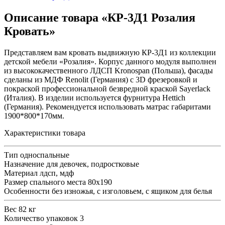
Описание товара «КР-3Д1 Розалия
Кровать»
Представляем вам кровать выдвижную КР-3Д1 из коллекции
детской мебели «Розалия». Корпус данного модуля выполнен
из высококачественного ЛДСП Kronospan (Польша), фасады
сделаны из МДФ Renolit (Германия) с 3D фрезеровкой и
покраской профессиональной безвредной краской Sayerlack
(Италия). В изделии используется фурнитура Hettich
(Германия). Рекомендуется использовать матрас габаритами
1900*800*170мм.
Характеристики товара
Тип
односпальные
Назначение
для девочек, подростковые
Материал
лдсп, мдф
Размер спального места
80х190
Особенности
без изножья, с изголовьем, с ящиком для белья
Вес
82 кг
Количество упаковок
3