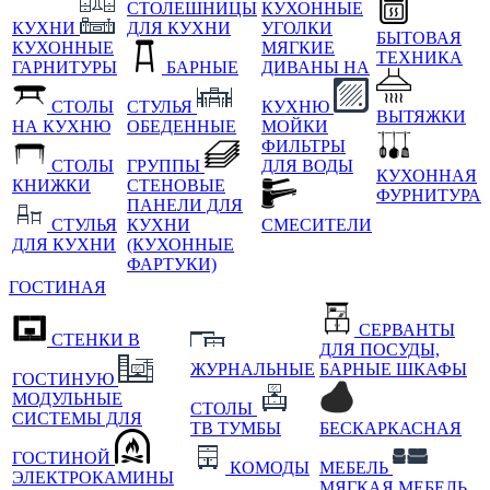
СТОЛЕШНИЦЫ
КУХОННЫЕ
КУХНИ
ДЛЯ КУХНИ
УГОЛКИ
БЫТОВАЯ
КУХОННЫЕ
МЯГКИЕ
ТЕХНИКА
ГАРНИТУРЫ
БАРНЫЕ
ДИВАНЫ НА
СТОЛЫ
СТУЛЬЯ
КУХНЮ
ВЫТЯЖКИ
НА КУХНЮ
ОБЕДЕННЫЕ
МОЙКИ
ФИЛЬТРЫ
СТОЛЫ
ГРУППЫ
ДЛЯ ВОДЫ
КУХОННАЯ
КНИЖКИ
СТЕНОВЫЕ
ФУРНИТУРА
ПАНЕЛИ ДЛЯ
СТУЛЬЯ
КУХНИ
СМЕСИТЕЛИ
ДЛЯ КУХНИ
(КУХОННЫЕ
ФАРТУКИ)
ГОСТИНАЯ
СЕРВАНТЫ
СТЕНКИ В
ДЛЯ ПОСУДЫ,
ЖУРНАЛЬНЫЕ
БАРНЫЕ ШКАФЫ
ГОСТИНУЮ
МОДУЛЬНЫЕ
СТОЛЫ
СИСТЕМЫ ДЛЯ
ТВ ТУМБЫ
БЕСКАРКАСНАЯ
ГОСТИНОЙ
КОМОДЫ
МЕБЕЛЬ
ЭЛЕКТРОКАМИНЫ
МЯГКАЯ МЕБЕЛЬ