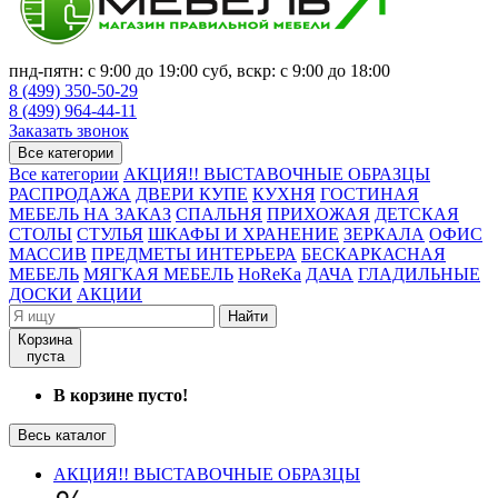
пнд-пятн: с 9:00 до 19:00 суб, вскр: с 9:00 до 18:00
8 (499) 350-50-29
8 (499) 964-44-11
Заказать звонок
Все категории
Все категории
АКЦИЯ!! ВЫСТАВОЧНЫЕ ОБРАЗЦЫ
РАСПРОДАЖА
ДВЕРИ КУПЕ
КУХНЯ
ГОСТИНАЯ
МЕБЕЛЬ НА ЗАКАЗ
СПАЛЬНЯ
ПРИХОЖАЯ
ДЕТСКАЯ
СТОЛЫ
СТУЛЬЯ
ШКАФЫ И ХРАНЕНИЕ
ЗЕРКАЛА
ОФИС
МАССИВ
ПРЕДМЕТЫ ИНТЕРЬЕРА
БЕСКАРКАСНАЯ
МЕБЕЛЬ
МЯГКАЯ МЕБЕЛЬ
HoReKa
ДАЧА
ГЛАДИЛЬНЫЕ
ДОСКИ
АКЦИИ
Найти
Корзина
пуста
В корзине пусто!
Весь каталог
АКЦИЯ!! ВЫСТАВОЧНЫЕ ОБРАЗЦЫ