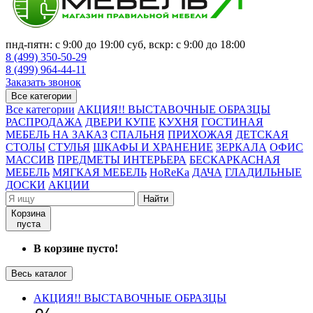
пнд-пятн: с 9:00 до 19:00 суб, вскр: с 9:00 до 18:00
8 (499) 350-50-29
8 (499) 964-44-11
Заказать звонок
Все категории
Все категории
АКЦИЯ!! ВЫСТАВОЧНЫЕ ОБРАЗЦЫ
РАСПРОДАЖА
ДВЕРИ КУПЕ
КУХНЯ
ГОСТИНАЯ
МЕБЕЛЬ НА ЗАКАЗ
СПАЛЬНЯ
ПРИХОЖАЯ
ДЕТСКАЯ
СТОЛЫ
СТУЛЬЯ
ШКАФЫ И ХРАНЕНИЕ
ЗЕРКАЛА
ОФИС
МАССИВ
ПРЕДМЕТЫ ИНТЕРЬЕРА
БЕСКАРКАСНАЯ
МЕБЕЛЬ
МЯГКАЯ МЕБЕЛЬ
HoReKa
ДАЧА
ГЛАДИЛЬНЫЕ
ДОСКИ
АКЦИИ
Найти
Корзина
пуста
В корзине пусто!
Весь каталог
АКЦИЯ!! ВЫСТАВОЧНЫЕ ОБРАЗЦЫ