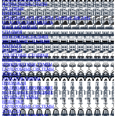
ЖУРНАЛЬНЫЕ СТОЛЫ
ТВ ТУМБЫ
КОМОДЫ
СЕРВАНТЫ ДЛЯ ПОСУДЫ, БАРНЫЕ ШКАФЫ
БЕСКАРКАСНАЯ МЕБЕЛЬ
МЯГКАЯ МЕБЕЛЬ
СПАЛЬНЯ
ИНТЕРЬЕРЫ СПАЛЬНИ
МОДУЛЬНЫЕ СПАЛЬНИ
КРОВАТИ
МАТРАСЫ
ТУАЛЕТНЫЕ СТОЛИКИ
КОМОДЫ
ПРИКРОВАТНЫЕ ТУМБЫ
ГАРДЕРОБНЫЕ СИСТЕМЫ
ЗЕРКАЛА
ЭЛЕКТРОКАМИНЫ
ПРИХОЖАЯ
МАЛЕНЬКИЕ ПРИХОЖИЕ
МОДУЛЬНЫЕ ПРИХОЖИЕ
ОБУВНЫЕ ТУМБЫ
ВЕШАЛКИ
ГАРДЕРОБНЫЕ СИСТЕМЫ
ЗЕРКАЛА
ПУФИКИ И БАНКЕТКИ