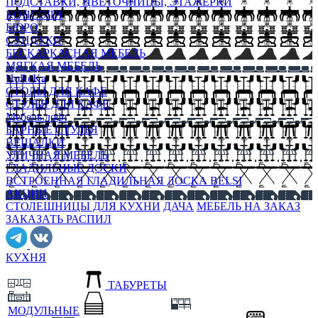
ПОДСТАВКИ, ЦВЕТОЧНИЦЫ, ЭТАЖЕРКИ
КОНСОЛИ
БЮРО
СУНДУКИ
БЕСКАРКАСНАЯ МЕБЕЛЬ
МЯГКАЯ МЕБЕЛЬ
HoReKa
СТОЛЫ ДЛЯ КАФЕ
СТУЛЬЯ ДЛЯ КАФЕ
Мебель лофт
БАРНЫЕ СТУЛЬЯ
ВЕШАЛКИ
УЛИЧНАЯ МЕБЕЛЬ
ГЛАДИЛЬНЫЕ ДОСКИ
ВСТРОЕННАЯ ГЛАДИЛЬНАЯ ДОСКА BELSI
АКЦИИ
СТОЛЕШНИЦЫ ДЛЯ КУХНИ
ДАЧА
МЕБЕЛЬ НА ЗАКАЗ
ЗАКАЗАТЬ РАСПИЛ
КУХНЯ
ТАБУРЕТЫ
МОДУЛЬНЫЕ