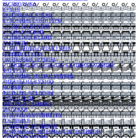
РАСПРОДАЖА
КУХНЯ
МОДУЛЬНЫЕ КУХНИ
КУХОННЫЕ ГАРНИТУРЫ
СТОЛЫ НА КУХНЮ
СТОЛЫ КНИЖКИ
СТУЛЬЯ ДЛЯ КУХНИ
ТАБУРЕТЫ
СТОЛЕШНИЦЫ ДЛЯ КУХНИ
БАРНЫЕ СТУЛЬЯ
ОБЕДЕННЫЕ ГРУППЫ
СТЕНОВЫЕ ПАНЕЛИ ДЛЯ КУХНИ (КУХОННЫЕ
ФАРТУКИ)
КУХОННЫЕ УГОЛКИ МЯГКИЕ
ДИВАНЫ НА КУХНЮ
МОЙКИ
ФИЛЬТРЫ ДЛЯ ВОДЫ
СМЕСИТЕЛИ
БЫТОВАЯ ТЕХНИКА
ВЫТЯЖКИ
КУХОННАЯ ФУРНИТУРА
ГОСТИНАЯ
СТЕНКИ В ГОСТИНУЮ
МОДУЛЬНЫЕ СИСТЕМЫ ДЛЯ ГОСТИНОЙ
ЭЛЕКТРОКАМИНЫ