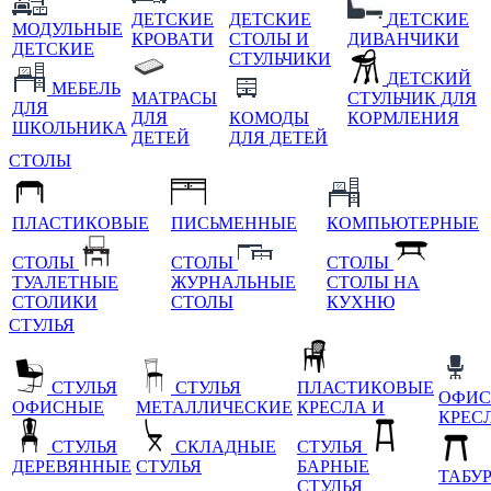
ДЕТСКИЕ
ДЕТСКИЕ
ДЕТСКИЕ
МОДУЛЬНЫЕ
КРОВАТИ
СТОЛЫ И
ДИВАНЧИКИ
ДЕТСКИЕ
СТУЛЬЧИКИ
ДЕТСКИЙ
МЕБЕЛЬ
МАТРАСЫ
СТУЛЬЧИК ДЛЯ
ДЛЯ
ДЛЯ
КОМОДЫ
КОРМЛЕНИЯ
ШКОЛЬНИКА
ДЕТЕЙ
ДЛЯ ДЕТЕЙ
СТОЛЫ
ПЛАСТИКОВЫЕ
ПИСЬМЕННЫЕ
КОМПЬЮТЕРНЫЕ
СТОЛЫ
СТОЛЫ
СТОЛЫ
ТУАЛЕТНЫЕ
ЖУРНАЛЬНЫЕ
СТОЛЫ НА
СТОЛИКИ
СТОЛЫ
КУХНЮ
СТУЛЬЯ
СТУЛЬЯ
СТУЛЬЯ
ПЛАСТИКОВЫЕ
ОФИС
ОФИСНЫЕ
МЕТАЛЛИЧЕСКИЕ
КРЕСЛА И
КРЕС
СТУЛЬЯ
СКЛАДНЫЕ
СТУЛЬЯ
ДЕРЕВЯННЫЕ
СТУЛЬЯ
БАРНЫЕ
ТАБУ
СТУЛЬЯ