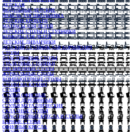
ДЕТСКАЯ
МОДУЛЬНЫЕ ДЕТСКИЕ
МЕБЕЛЬ ДЛЯ ШКОЛЬНИКА
ДЕТСКИЕ КРОВАТИ
МАТРАСЫ ДЛЯ ДЕТЕЙ
ДЕТСКИЕ СТОЛЫ И СТУЛЬЧИКИ
КОМОДЫ ДЛЯ ДЕТЕЙ
ДЕТСКИЕ ДИВАНЧИКИ
ДЕТСКИЙ СТУЛЬЧИК ДЛЯ КОРМЛЕНИЯ
СТОЛЫ
ПЛАСТИКОВЫЕ СТОЛЫ
ТУАЛЕТНЫЕ СТОЛИКИ
ПИСЬМЕННЫЕ СТОЛЫ
ЖУРНАЛЬНЫЕ СТОЛЫ
КОМПЬЮТЕРНЫЕ СТОЛЫ
СТОЛЫ НА КУХНЮ
СТУЛЬЯ
СТУЛЬЯ ОФИСНЫЕ
СТУЛЬЯ ДЕРЕВЯННЫЕ
СТУЛЬЯ МЕТАЛЛИЧЕСКИЕ
СКЛАДНЫЕ СТУЛЬЯ
ПЛАСТИКОВЫЕ КРЕСЛА И СТУЛЬЯ
БАРНЫЕ СТУЛЬЯ
ОФИСНЫЕ КРЕСЛА