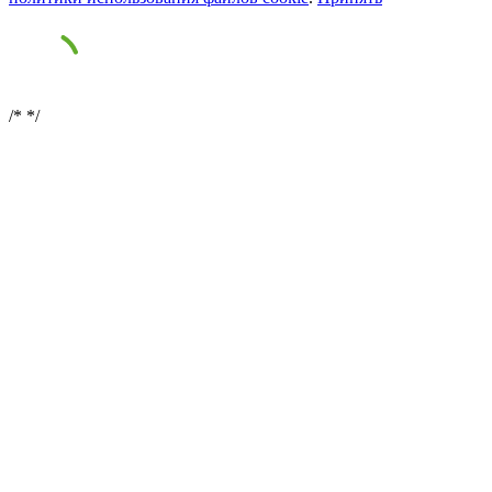
/*
*/