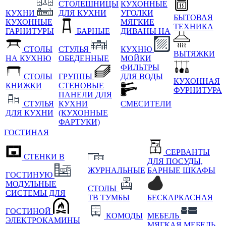
СТОЛЕШНИЦЫ
КУХОННЫЕ
КУХНИ
ДЛЯ КУХНИ
УГОЛКИ
БЫТОВАЯ
КУХОННЫЕ
МЯГКИЕ
ТЕХНИКА
ГАРНИТУРЫ
БАРНЫЕ
ДИВАНЫ НА
СТОЛЫ
СТУЛЬЯ
КУХНЮ
ВЫТЯЖКИ
НА КУХНЮ
ОБЕДЕННЫЕ
МОЙКИ
ФИЛЬТРЫ
СТОЛЫ
ГРУППЫ
ДЛЯ ВОДЫ
КУХОННАЯ
КНИЖКИ
СТЕНОВЫЕ
ФУРНИТУРА
ПАНЕЛИ ДЛЯ
СТУЛЬЯ
КУХНИ
СМЕСИТЕЛИ
ДЛЯ КУХНИ
(КУХОННЫЕ
ФАРТУКИ)
ГОСТИНАЯ
СЕРВАНТЫ
СТЕНКИ В
ДЛЯ ПОСУДЫ,
ЖУРНАЛЬНЫЕ
БАРНЫЕ ШКАФЫ
ГОСТИНУЮ
МОДУЛЬНЫЕ
СТОЛЫ
СИСТЕМЫ ДЛЯ
ТВ ТУМБЫ
БЕСКАРКАСНАЯ
ГОСТИНОЙ
КОМОДЫ
МЕБЕЛЬ
ЭЛЕКТРОКАМИНЫ
МЯГКАЯ МЕБЕЛЬ