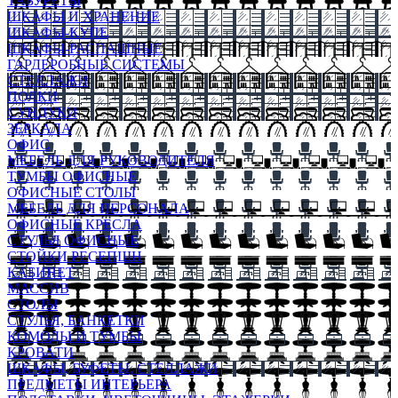
ТАБУРЕТЫ
ШКАФЫ И ХРАНЕНИЕ
ШКАФЫ-КУПЕ
ШКАФЫ-РАСПАШНЫЕ
ГАРДЕРОБНЫЕ СИСТЕМЫ
СТЕЛЛАЖИ
ПОЛКИ
СУНДУКИ
ЗЕРКАЛА
ОФИС
МЕБЕЛЬ ДЛЯ РУКОВОДИТЕЛЯ
ТУМБЫ ОФИСНЫЕ
ОФИСНЫЕ СТОЛЫ
МЕБЕЛЬ ДЛЯ ПЕРСОНАЛА
ОФИСНЫЕ КРЕСЛА
СТУЛЬЯ ОФИСНЫЕ
СТОЙКИ РЕСЕПШН
КАБИНЕТ
МАССИВ
СТОЛЫ
СТУЛЬЯ, БАНКЕТКИ
КОМОДЫ И ТУМБЫ
КРОВАТИ
ШКАФЫ, БУФЕТЫ, СТЕЛЛАЖИ
ПРЕДМЕТЫ ИНТЕРЬЕРА