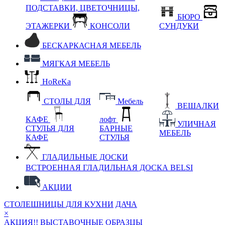
ПОДСТАВКИ, ЦВЕТОЧНИЦЫ,
БЮРО
ЭТАЖЕРКИ
КОНСОЛИ
СУНДУКИ
БЕСКАРКАСНАЯ МЕБЕЛЬ
МЯГКАЯ МЕБЕЛЬ
HoReKa
СТОЛЫ ДЛЯ
Мебель
ВЕШАЛКИ
КАФЕ
лофт
УЛИЧНАЯ
СТУЛЬЯ ДЛЯ
БАРНЫЕ
МЕБЕЛЬ
КАФЕ
СТУЛЬЯ
ГЛАДИЛЬНЫЕ ДОСКИ
ВСТРОЕННАЯ ГЛАДИЛЬНАЯ ДОСКА BELSI
АКЦИИ
СТОЛЕШНИЦЫ ДЛЯ КУХНИ
ДАЧА
×
АКЦИЯ!! ВЫСТАВОЧНЫЕ ОБРАЗЦЫ