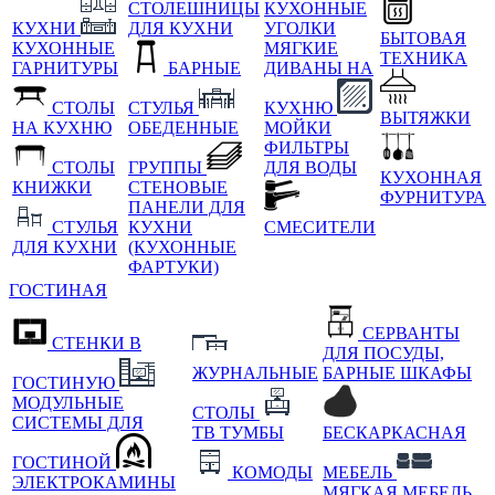
СТОЛЕШНИЦЫ
КУХОННЫЕ
КУХНИ
ДЛЯ КУХНИ
УГОЛКИ
БЫТОВАЯ
КУХОННЫЕ
МЯГКИЕ
ТЕХНИКА
ГАРНИТУРЫ
БАРНЫЕ
ДИВАНЫ НА
СТОЛЫ
СТУЛЬЯ
КУХНЮ
ВЫТЯЖКИ
НА КУХНЮ
ОБЕДЕННЫЕ
МОЙКИ
ФИЛЬТРЫ
СТОЛЫ
ГРУППЫ
ДЛЯ ВОДЫ
КУХОННАЯ
КНИЖКИ
СТЕНОВЫЕ
ФУРНИТУРА
ПАНЕЛИ ДЛЯ
СТУЛЬЯ
КУХНИ
СМЕСИТЕЛИ
ДЛЯ КУХНИ
(КУХОННЫЕ
ФАРТУКИ)
ГОСТИНАЯ
СЕРВАНТЫ
СТЕНКИ В
ДЛЯ ПОСУДЫ,
ЖУРНАЛЬНЫЕ
БАРНЫЕ ШКАФЫ
ГОСТИНУЮ
МОДУЛЬНЫЕ
СТОЛЫ
СИСТЕМЫ ДЛЯ
ТВ ТУМБЫ
БЕСКАРКАСНАЯ
ГОСТИНОЙ
КОМОДЫ
МЕБЕЛЬ
ЭЛЕКТРОКАМИНЫ
МЯГКАЯ МЕБЕЛЬ