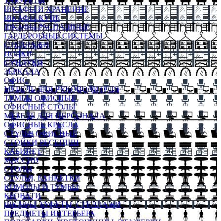
ТАБУРЕТЫ
ШКАФЫ И ХРАНЕНИЕ
ШКАФЫ-КУПЕ
ШКАФЫ-РАСПАШНЫЕ
ГАРДЕРОБНЫЕ СИСТЕМЫ
СТЕЛЛАЖИ
ПОЛКИ
СУНДУКИ
ЗЕРКАЛА
ОФИС
МЕБЕЛЬ ДЛЯ РУКОВОДИТЕЛЯ
ТУМБЫ ОФИСНЫЕ
ОФИСНЫЕ СТОЛЫ
МЕБЕЛЬ ДЛЯ ПЕРСОНАЛА
ОФИСНЫЕ КРЕСЛА
СТУЛЬЯ ОФИСНЫЕ
СТОЙКИ РЕСЕПШН
КАБИНЕТ
МАССИВ
СТОЛЫ
СТУЛЬЯ, БАНКЕТКИ
КОМОДЫ И ТУМБЫ
КРОВАТИ
ШКАФЫ, БУФЕТЫ, СТЕЛЛАЖИ
ПРЕДМЕТЫ ИНТЕРЬЕРА