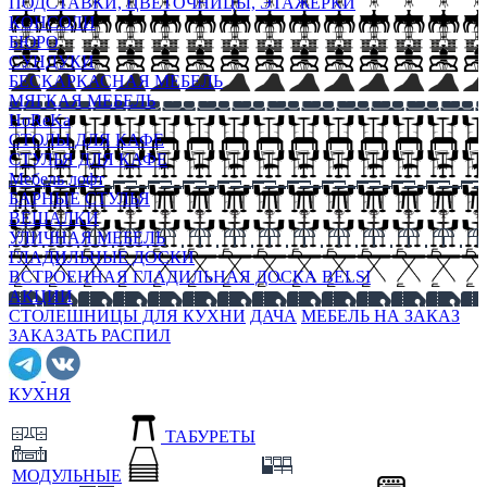
ПОДСТАВКИ, ЦВЕТОЧНИЦЫ, ЭТАЖЕРКИ
КОНСОЛИ
БЮРО
СУНДУКИ
БЕСКАРКАСНАЯ МЕБЕЛЬ
МЯГКАЯ МЕБЕЛЬ
HoReKa
СТОЛЫ ДЛЯ КАФЕ
СТУЛЬЯ ДЛЯ КАФЕ
Мебель лофт
БАРНЫЕ СТУЛЬЯ
ВЕШАЛКИ
УЛИЧНАЯ МЕБЕЛЬ
ГЛАДИЛЬНЫЕ ДОСКИ
ВСТРОЕННАЯ ГЛАДИЛЬНАЯ ДОСКА BELSI
АКЦИИ
СТОЛЕШНИЦЫ ДЛЯ КУХНИ
ДАЧА
МЕБЕЛЬ НА ЗАКАЗ
ЗАКАЗАТЬ РАСПИЛ
КУХНЯ
ТАБУРЕТЫ
МОДУЛЬНЫЕ