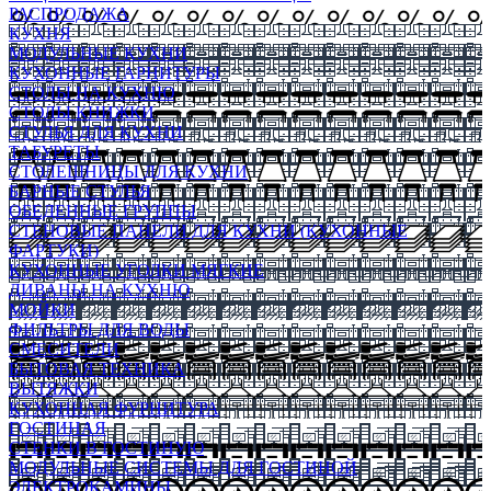
РАСПРОДАЖА
КУХНЯ
МОДУЛЬНЫЕ КУХНИ
КУХОННЫЕ ГАРНИТУРЫ
СТОЛЫ НА КУХНЮ
СТОЛЫ КНИЖКИ
СТУЛЬЯ ДЛЯ КУХНИ
ТАБУРЕТЫ
СТОЛЕШНИЦЫ ДЛЯ КУХНИ
БАРНЫЕ СТУЛЬЯ
ОБЕДЕННЫЕ ГРУППЫ
СТЕНОВЫЕ ПАНЕЛИ ДЛЯ КУХНИ (КУХОННЫЕ
ФАРТУКИ)
КУХОННЫЕ УГОЛКИ МЯГКИЕ
ДИВАНЫ НА КУХНЮ
МОЙКИ
ФИЛЬТРЫ ДЛЯ ВОДЫ
СМЕСИТЕЛИ
БЫТОВАЯ ТЕХНИКА
ВЫТЯЖКИ
КУХОННАЯ ФУРНИТУРА
ГОСТИНАЯ
СТЕНКИ В ГОСТИНУЮ
МОДУЛЬНЫЕ СИСТЕМЫ ДЛЯ ГОСТИНОЙ
ЭЛЕКТРОКАМИНЫ