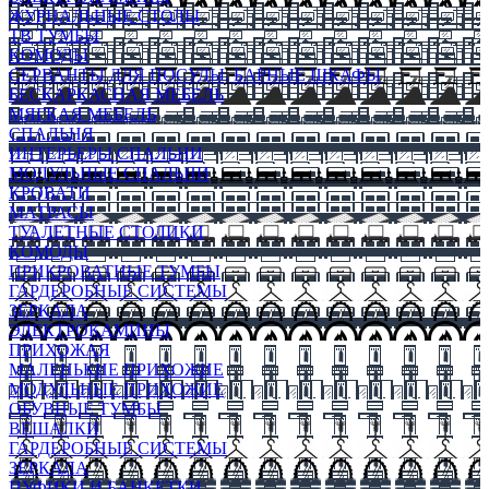
ЖУРНАЛЬНЫЕ СТОЛЫ
ТВ ТУМБЫ
КОМОДЫ
СЕРВАНТЫ ДЛЯ ПОСУДЫ, БАРНЫЕ ШКАФЫ
БЕСКАРКАСНАЯ МЕБЕЛЬ
МЯГКАЯ МЕБЕЛЬ
СПАЛЬНЯ
ИНТЕРЬЕРЫ СПАЛЬНИ
МОДУЛЬНЫЕ СПАЛЬНИ
КРОВАТИ
МАТРАСЫ
ТУАЛЕТНЫЕ СТОЛИКИ
КОМОДЫ
ПРИКРОВАТНЫЕ ТУМБЫ
ГАРДЕРОБНЫЕ СИСТЕМЫ
ЗЕРКАЛА
ЭЛЕКТРОКАМИНЫ
ПРИХОЖАЯ
МАЛЕНЬКИЕ ПРИХОЖИЕ
МОДУЛЬНЫЕ ПРИХОЖИЕ
ОБУВНЫЕ ТУМБЫ
ВЕШАЛКИ
ГАРДЕРОБНЫЕ СИСТЕМЫ
ЗЕРКАЛА
ПУФИКИ И БАНКЕТКИ