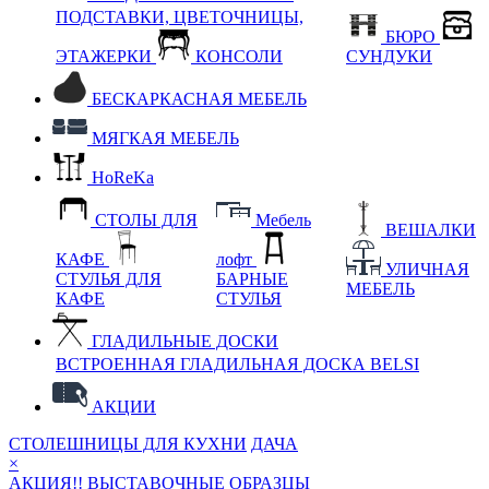
ПОДСТАВКИ, ЦВЕТОЧНИЦЫ,
БЮРО
ЭТАЖЕРКИ
КОНСОЛИ
СУНДУКИ
БЕСКАРКАСНАЯ МЕБЕЛЬ
МЯГКАЯ МЕБЕЛЬ
HoReKa
СТОЛЫ ДЛЯ
Мебель
ВЕШАЛКИ
КАФЕ
лофт
УЛИЧНАЯ
СТУЛЬЯ ДЛЯ
БАРНЫЕ
МЕБЕЛЬ
КАФЕ
СТУЛЬЯ
ГЛАДИЛЬНЫЕ ДОСКИ
ВСТРОЕННАЯ ГЛАДИЛЬНАЯ ДОСКА BELSI
АКЦИИ
СТОЛЕШНИЦЫ ДЛЯ КУХНИ
ДАЧА
×
АКЦИЯ!! ВЫСТАВОЧНЫЕ ОБРАЗЦЫ