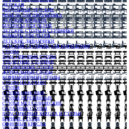
ДЕТСКАЯ
МОДУЛЬНЫЕ ДЕТСКИЕ
МЕБЕЛЬ ДЛЯ ШКОЛЬНИКА
ДЕТСКИЕ КРОВАТИ
МАТРАСЫ ДЛЯ ДЕТЕЙ
ДЕТСКИЕ СТОЛЫ И СТУЛЬЧИКИ
КОМОДЫ ДЛЯ ДЕТЕЙ
ДЕТСКИЕ ДИВАНЧИКИ
ДЕТСКИЙ СТУЛЬЧИК ДЛЯ КОРМЛЕНИЯ
СТОЛЫ
ПЛАСТИКОВЫЕ СТОЛЫ
ТУАЛЕТНЫЕ СТОЛИКИ
ПИСЬМЕННЫЕ СТОЛЫ
ЖУРНАЛЬНЫЕ СТОЛЫ
КОМПЬЮТЕРНЫЕ СТОЛЫ
СТОЛЫ НА КУХНЮ
СТУЛЬЯ
СТУЛЬЯ ОФИСНЫЕ
СТУЛЬЯ ДЕРЕВЯННЫЕ
СТУЛЬЯ МЕТАЛЛИЧЕСКИЕ
СКЛАДНЫЕ СТУЛЬЯ
ПЛАСТИКОВЫЕ КРЕСЛА И СТУЛЬЯ
БАРНЫЕ СТУЛЬЯ
ОФИСНЫЕ КРЕСЛА