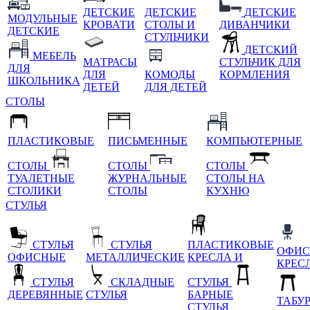
ДЕТСКИЕ
ДЕТСКИЕ
ДЕТСКИЕ
МОДУЛЬНЫЕ
КРОВАТИ
СТОЛЫ И
ДИВАНЧИКИ
ДЕТСКИЕ
СТУЛЬЧИКИ
ДЕТСКИЙ
МЕБЕЛЬ
МАТРАСЫ
СТУЛЬЧИК ДЛЯ
ДЛЯ
ДЛЯ
КОМОДЫ
КОРМЛЕНИЯ
ШКОЛЬНИКА
ДЕТЕЙ
ДЛЯ ДЕТЕЙ
СТОЛЫ
ПЛАСТИКОВЫЕ
ПИСЬМЕННЫЕ
КОМПЬЮТЕРНЫЕ
СТОЛЫ
СТОЛЫ
СТОЛЫ
ТУАЛЕТНЫЕ
ЖУРНАЛЬНЫЕ
СТОЛЫ НА
СТОЛИКИ
СТОЛЫ
КУХНЮ
СТУЛЬЯ
СТУЛЬЯ
СТУЛЬЯ
ПЛАСТИКОВЫЕ
ОФИС
ОФИСНЫЕ
МЕТАЛЛИЧЕСКИЕ
КРЕСЛА И
КРЕС
СТУЛЬЯ
СКЛАДНЫЕ
СТУЛЬЯ
ДЕРЕВЯННЫЕ
СТУЛЬЯ
БАРНЫЕ
ТАБУ
СТУЛЬЯ