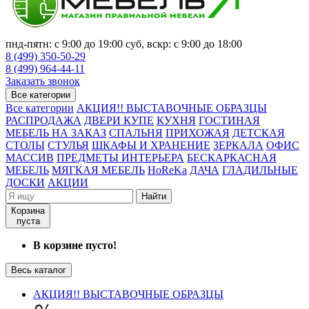
пнд-пятн: с 9:00 до 19:00 суб, вскр: с 9:00 до 18:00
8 (499) 350-50-29
8 (499) 964-44-11
Заказать звонок
Все категории
Все категории
АКЦИЯ!! ВЫСТАВОЧНЫЕ ОБРАЗЦЫ
РАСПРОДАЖА
ДВЕРИ КУПЕ
КУХНЯ
ГОСТИНАЯ
МЕБЕЛЬ НА ЗАКАЗ
СПАЛЬНЯ
ПРИХОЖАЯ
ДЕТСКАЯ
СТОЛЫ
СТУЛЬЯ
ШКАФЫ И ХРАНЕНИЕ
ЗЕРКАЛА
ОФИС
МАССИВ
ПРЕДМЕТЫ ИНТЕРЬЕРА
БЕСКАРКАСНАЯ
МЕБЕЛЬ
МЯГКАЯ МЕБЕЛЬ
HoReKa
ДАЧА
ГЛАДИЛЬНЫЕ
ДОСКИ
АКЦИИ
Найти
Корзина
пуста
В корзине пусто!
Весь каталог
АКЦИЯ!! ВЫСТАВОЧНЫЕ ОБРАЗЦЫ