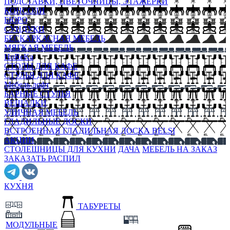
ПОДСТАВКИ, ЦВЕТОЧНИЦЫ, ЭТАЖЕРКИ
КОНСОЛИ
БЮРО
СУНДУКИ
БЕСКАРКАСНАЯ МЕБЕЛЬ
МЯГКАЯ МЕБЕЛЬ
HoReKa
СТОЛЫ ДЛЯ КАФЕ
СТУЛЬЯ ДЛЯ КАФЕ
Мебель лофт
БАРНЫЕ СТУЛЬЯ
ВЕШАЛКИ
УЛИЧНАЯ МЕБЕЛЬ
ГЛАДИЛЬНЫЕ ДОСКИ
ВСТРОЕННАЯ ГЛАДИЛЬНАЯ ДОСКА BELSI
АКЦИИ
СТОЛЕШНИЦЫ ДЛЯ КУХНИ
ДАЧА
МЕБЕЛЬ НА ЗАКАЗ
ЗАКАЗАТЬ РАСПИЛ
КУХНЯ
ТАБУРЕТЫ
МОДУЛЬНЫЕ