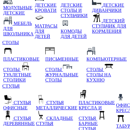
ДЕТСКИЕ
ДЕТСКИЕ
ДЕТСКИЕ
МОДУЛЬНЫЕ
КРОВАТИ
СТОЛЫ И
ДИВАНЧИКИ
ДЕТСКИЕ
СТУЛЬЧИКИ
ДЕТСКИЙ
МЕБЕЛЬ
МАТРАСЫ
СТУЛЬЧИК ДЛЯ
ДЛЯ
ДЛЯ
КОМОДЫ
КОРМЛЕНИЯ
ШКОЛЬНИКА
ДЕТЕЙ
ДЛЯ ДЕТЕЙ
СТОЛЫ
ПЛАСТИКОВЫЕ
ПИСЬМЕННЫЕ
КОМПЬЮТЕРНЫЕ
СТОЛЫ
СТОЛЫ
СТОЛЫ
ТУАЛЕТНЫЕ
ЖУРНАЛЬНЫЕ
СТОЛЫ НА
СТОЛИКИ
СТОЛЫ
КУХНЮ
СТУЛЬЯ
СТУЛЬЯ
СТУЛЬЯ
ПЛАСТИКОВЫЕ
ОФИС
ОФИСНЫЕ
МЕТАЛЛИЧЕСКИЕ
КРЕСЛА И
КРЕС
СТУЛЬЯ
СКЛАДНЫЕ
СТУЛЬЯ
ДЕРЕВЯННЫЕ
СТУЛЬЯ
БАРНЫЕ
ТАБУ
СТУЛЬЯ