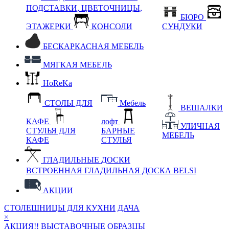
ПОДСТАВКИ, ЦВЕТОЧНИЦЫ,
БЮРО
ЭТАЖЕРКИ
КОНСОЛИ
СУНДУКИ
БЕСКАРКАСНАЯ МЕБЕЛЬ
МЯГКАЯ МЕБЕЛЬ
HoReKa
СТОЛЫ ДЛЯ
Мебель
ВЕШАЛКИ
КАФЕ
лофт
УЛИЧНАЯ
СТУЛЬЯ ДЛЯ
БАРНЫЕ
МЕБЕЛЬ
КАФЕ
СТУЛЬЯ
ГЛАДИЛЬНЫЕ ДОСКИ
ВСТРОЕННАЯ ГЛАДИЛЬНАЯ ДОСКА BELSI
АКЦИИ
СТОЛЕШНИЦЫ ДЛЯ КУХНИ
ДАЧА
×
АКЦИЯ!! ВЫСТАВОЧНЫЕ ОБРАЗЦЫ