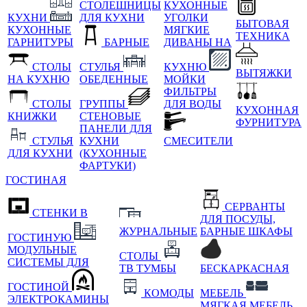
СТОЛЕШНИЦЫ
КУХОННЫЕ
КУХНИ
ДЛЯ КУХНИ
УГОЛКИ
БЫТОВАЯ
КУХОННЫЕ
МЯГКИЕ
ТЕХНИКА
ГАРНИТУРЫ
БАРНЫЕ
ДИВАНЫ НА
СТОЛЫ
СТУЛЬЯ
КУХНЮ
ВЫТЯЖКИ
НА КУХНЮ
ОБЕДЕННЫЕ
МОЙКИ
ФИЛЬТРЫ
СТОЛЫ
ГРУППЫ
ДЛЯ ВОДЫ
КУХОННАЯ
КНИЖКИ
СТЕНОВЫЕ
ФУРНИТУРА
ПАНЕЛИ ДЛЯ
СТУЛЬЯ
КУХНИ
СМЕСИТЕЛИ
ДЛЯ КУХНИ
(КУХОННЫЕ
ФАРТУКИ)
ГОСТИНАЯ
СЕРВАНТЫ
СТЕНКИ В
ДЛЯ ПОСУДЫ,
ЖУРНАЛЬНЫЕ
БАРНЫЕ ШКАФЫ
ГОСТИНУЮ
МОДУЛЬНЫЕ
СТОЛЫ
СИСТЕМЫ ДЛЯ
ТВ ТУМБЫ
БЕСКАРКАСНАЯ
ГОСТИНОЙ
КОМОДЫ
МЕБЕЛЬ
ЭЛЕКТРОКАМИНЫ
МЯГКАЯ МЕБЕЛЬ