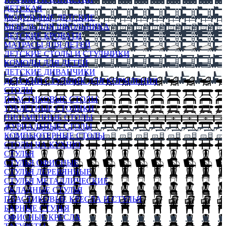
ДЕТСКАЯ
МОДУЛЬНЫЕ ДЕТСКИЕ
МЕБЕЛЬ ДЛЯ ШКОЛЬНИКА
ДЕТСКИЕ КРОВАТИ
МАТРАСЫ ДЛЯ ДЕТЕЙ
ДЕТСКИЕ СТОЛЫ И СТУЛЬЧИКИ
КОМОДЫ ДЛЯ ДЕТЕЙ
ДЕТСКИЕ ДИВАНЧИКИ
ДЕТСКИЙ СТУЛЬЧИК ДЛЯ КОРМЛЕНИЯ
СТОЛЫ
ПЛАСТИКОВЫЕ СТОЛЫ
ТУАЛЕТНЫЕ СТОЛИКИ
ПИСЬМЕННЫЕ СТОЛЫ
ЖУРНАЛЬНЫЕ СТОЛЫ
КОМПЬЮТЕРНЫЕ СТОЛЫ
СТОЛЫ НА КУХНЮ
СТУЛЬЯ
СТУЛЬЯ ОФИСНЫЕ
СТУЛЬЯ ДЕРЕВЯННЫЕ
СТУЛЬЯ МЕТАЛЛИЧЕСКИЕ
СКЛАДНЫЕ СТУЛЬЯ
ПЛАСТИКОВЫЕ КРЕСЛА И СТУЛЬЯ
БАРНЫЕ СТУЛЬЯ
ОФИСНЫЕ КРЕСЛА