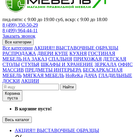
пнд-пятн: с 9:00 до 19:00 суб, вскр: с 9:00 до 18:00
8 (499) 350-50-29
8 (499) 964-44-11
Заказать звонок
Все категории
Все категории
АКЦИЯ!! ВЫСТАВОЧНЫЕ ОБРАЗЦЫ
РАСПРОДАЖА
ДВЕРИ КУПЕ
КУХНЯ
ГОСТИНАЯ
МЕБЕЛЬ НА ЗАКАЗ
СПАЛЬНЯ
ПРИХОЖАЯ
ДЕТСКАЯ
СТОЛЫ
СТУЛЬЯ
ШКАФЫ И ХРАНЕНИЕ
ЗЕРКАЛА
ОФИС
МАССИВ
ПРЕДМЕТЫ ИНТЕРЬЕРА
БЕСКАРКАСНАЯ
МЕБЕЛЬ
МЯГКАЯ МЕБЕЛЬ
HoReKa
ДАЧА
ГЛАДИЛЬНЫЕ
ДОСКИ
АКЦИИ
Найти
Корзина
пуста
В корзине пусто!
Весь каталог
АКЦИЯ!! ВЫСТАВОЧНЫЕ ОБРАЗЦЫ