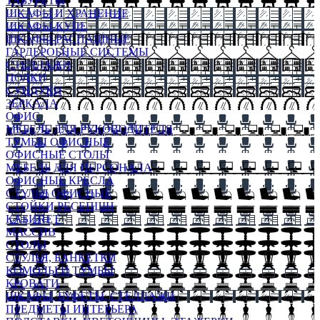
ТАБУРЕТЫ
ШКАФЫ И ХРАНЕНИЕ
ШКАФЫ-КУПЕ
ШКАФЫ-РАСПАШНЫЕ
ГАРДЕРОБНЫЕ СИСТЕМЫ
СТЕЛЛАЖИ
ПОЛКИ
СУНДУКИ
ЗЕРКАЛА
ОФИС
МЕБЕЛЬ ДЛЯ РУКОВОДИТЕЛЯ
ТУМБЫ ОФИСНЫЕ
ОФИСНЫЕ СТОЛЫ
МЕБЕЛЬ ДЛЯ ПЕРСОНАЛА
ОФИСНЫЕ КРЕСЛА
СТУЛЬЯ ОФИСНЫЕ
СТОЙКИ РЕСЕПШН
КАБИНЕТ
МАССИВ
СТОЛЫ
СТУЛЬЯ, БАНКЕТКИ
КОМОДЫ И ТУМБЫ
КРОВАТИ
ШКАФЫ, БУФЕТЫ, СТЕЛЛАЖИ
ПРЕДМЕТЫ ИНТЕРЬЕРА