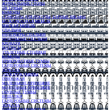
ЖУРНАЛЬНЫЕ СТОЛЫ
ТВ ТУМБЫ
КОМОДЫ
СЕРВАНТЫ ДЛЯ ПОСУДЫ, БАРНЫЕ ШКАФЫ
БЕСКАРКАСНАЯ МЕБЕЛЬ
МЯГКАЯ МЕБЕЛЬ
СПАЛЬНЯ
ИНТЕРЬЕРЫ СПАЛЬНИ
МОДУЛЬНЫЕ СПАЛЬНИ
КРОВАТИ
МАТРАСЫ
ТУАЛЕТНЫЕ СТОЛИКИ
КОМОДЫ
ПРИКРОВАТНЫЕ ТУМБЫ
ГАРДЕРОБНЫЕ СИСТЕМЫ
ЗЕРКАЛА
ЭЛЕКТРОКАМИНЫ
ПРИХОЖАЯ
МАЛЕНЬКИЕ ПРИХОЖИЕ
МОДУЛЬНЫЕ ПРИХОЖИЕ
ОБУВНЫЕ ТУМБЫ
ВЕШАЛКИ
ГАРДЕРОБНЫЕ СИСТЕМЫ
ЗЕРКАЛА
ПУФИКИ И БАНКЕТКИ