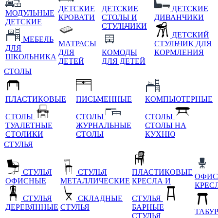
ДЕТСКИЕ
ДЕТСКИЕ
ДЕТСКИЕ
МОДУЛЬНЫЕ
КРОВАТИ
СТОЛЫ И
ДИВАНЧИКИ
ДЕТСКИЕ
СТУЛЬЧИКИ
ДЕТСКИЙ
МЕБЕЛЬ
МАТРАСЫ
СТУЛЬЧИК ДЛЯ
ДЛЯ
ДЛЯ
КОМОДЫ
КОРМЛЕНИЯ
ШКОЛЬНИКА
ДЕТЕЙ
ДЛЯ ДЕТЕЙ
СТОЛЫ
ПЛАСТИКОВЫЕ
ПИСЬМЕННЫЕ
КОМПЬЮТЕРНЫЕ
СТОЛЫ
СТОЛЫ
СТОЛЫ
ТУАЛЕТНЫЕ
ЖУРНАЛЬНЫЕ
СТОЛЫ НА
СТОЛИКИ
СТОЛЫ
КУХНЮ
СТУЛЬЯ
СТУЛЬЯ
СТУЛЬЯ
ПЛАСТИКОВЫЕ
ОФИС
ОФИСНЫЕ
МЕТАЛЛИЧЕСКИЕ
КРЕСЛА И
КРЕС
СТУЛЬЯ
СКЛАДНЫЕ
СТУЛЬЯ
ДЕРЕВЯННЫЕ
СТУЛЬЯ
БАРНЫЕ
ТАБУ
СТУЛЬЯ