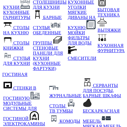
СТОЛЕШНИЦЫ
КУХОННЫЕ
КУХНИ
ДЛЯ КУХНИ
УГОЛКИ
БЫТОВАЯ
КУХОННЫЕ
МЯГКИЕ
ТЕХНИКА
ГАРНИТУРЫ
БАРНЫЕ
ДИВАНЫ НА
СТОЛЫ
СТУЛЬЯ
КУХНЮ
ВЫТЯЖКИ
НА КУХНЮ
ОБЕДЕННЫЕ
МОЙКИ
ФИЛЬТРЫ
СТОЛЫ
ГРУППЫ
ДЛЯ ВОДЫ
КУХОННАЯ
КНИЖКИ
СТЕНОВЫЕ
ФУРНИТУРА
ПАНЕЛИ ДЛЯ
СТУЛЬЯ
КУХНИ
СМЕСИТЕЛИ
ДЛЯ КУХНИ
(КУХОННЫЕ
ФАРТУКИ)
ГОСТИНАЯ
СЕРВАНТЫ
СТЕНКИ В
ДЛЯ ПОСУДЫ,
ЖУРНАЛЬНЫЕ
БАРНЫЕ ШКАФЫ
ГОСТИНУЮ
МОДУЛЬНЫЕ
СТОЛЫ
СИСТЕМЫ ДЛЯ
ТВ ТУМБЫ
БЕСКАРКАСНАЯ
ГОСТИНОЙ
КОМОДЫ
МЕБЕЛЬ
ЭЛЕКТРОКАМИНЫ
МЯГКАЯ МЕБЕЛЬ