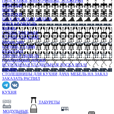
ПОДСТАВКИ, ЦВЕТОЧНИЦЫ, ЭТАЖЕРКИ
КОНСОЛИ
БЮРО
СУНДУКИ
БЕСКАРКАСНАЯ МЕБЕЛЬ
МЯГКАЯ МЕБЕЛЬ
HoReKa
СТОЛЫ ДЛЯ КАФЕ
СТУЛЬЯ ДЛЯ КАФЕ
Мебель лофт
БАРНЫЕ СТУЛЬЯ
ВЕШАЛКИ
УЛИЧНАЯ МЕБЕЛЬ
ГЛАДИЛЬНЫЕ ДОСКИ
ВСТРОЕННАЯ ГЛАДИЛЬНАЯ ДОСКА BELSI
АКЦИИ
СТОЛЕШНИЦЫ ДЛЯ КУХНИ
ДАЧА
МЕБЕЛЬ НА ЗАКАЗ
ЗАКАЗАТЬ РАСПИЛ
КУХНЯ
ТАБУРЕТЫ
МОДУЛЬНЫЕ