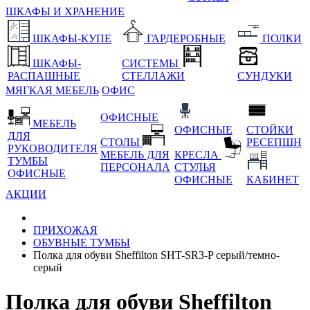
ШКАФЫ И ХРАНЕНИЕ
ШКАФЫ-КУПЕ
ГАРДЕРОБНЫЕ
ПОЛКИ
ШКАФЫ-
СИСТЕМЫ
РАСПАШНЫЕ
СТЕЛЛАЖИ
СУНДУКИ
МЯГКАЯ МЕБЕЛЬ
ОФИС
ОФИСНЫЕ
МЕБЕЛЬ
ОФИСНЫЕ
СТОЙКИ
ДЛЯ
СТОЛЫ
РЕСЕПШН
РУКОВОДИТЕЛЯ
МЕБЕЛЬ ДЛЯ
КРЕСЛА
ТУМБЫ
ПЕРСОНАЛА
СТУЛЬЯ
ОФИСНЫЕ
ОФИСНЫЕ
КАБИНЕТ
АКЦИИ
ПРИХОЖАЯ
ОБУВНЫЕ ТУМБЫ
Полка для обуви Sheffilton SHT-SR3-P серый/темно-
серый
Полка для обуви Sheffilton