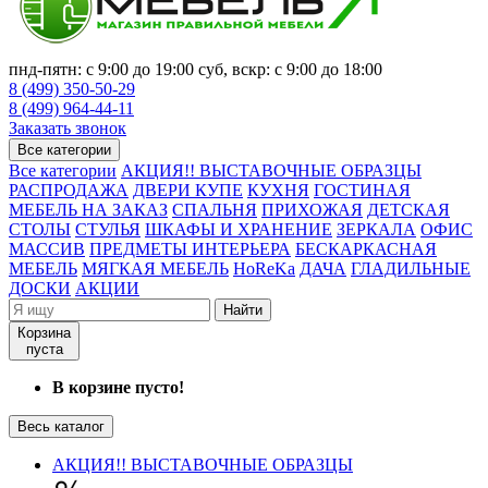
пнд-пятн: с 9:00 до 19:00 суб, вскр: с 9:00 до 18:00
8 (499) 350-50-29
8 (499) 964-44-11
Заказать звонок
Все категории
Все категории
АКЦИЯ!! ВЫСТАВОЧНЫЕ ОБРАЗЦЫ
РАСПРОДАЖА
ДВЕРИ КУПЕ
КУХНЯ
ГОСТИНАЯ
МЕБЕЛЬ НА ЗАКАЗ
СПАЛЬНЯ
ПРИХОЖАЯ
ДЕТСКАЯ
СТОЛЫ
СТУЛЬЯ
ШКАФЫ И ХРАНЕНИЕ
ЗЕРКАЛА
ОФИС
МАССИВ
ПРЕДМЕТЫ ИНТЕРЬЕРА
БЕСКАРКАСНАЯ
МЕБЕЛЬ
МЯГКАЯ МЕБЕЛЬ
HoReKa
ДАЧА
ГЛАДИЛЬНЫЕ
ДОСКИ
АКЦИИ
Найти
Корзина
пуста
В корзине пусто!
Весь каталог
АКЦИЯ!! ВЫСТАВОЧНЫЕ ОБРАЗЦЫ