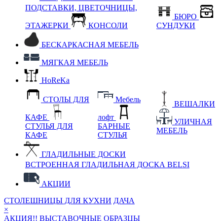
ПОДСТАВКИ, ЦВЕТОЧНИЦЫ,
БЮРО
ЭТАЖЕРКИ
КОНСОЛИ
СУНДУКИ
БЕСКАРКАСНАЯ МЕБЕЛЬ
МЯГКАЯ МЕБЕЛЬ
HoReKa
СТОЛЫ ДЛЯ
Мебель
ВЕШАЛКИ
КАФЕ
лофт
УЛИЧНАЯ
СТУЛЬЯ ДЛЯ
БАРНЫЕ
МЕБЕЛЬ
КАФЕ
СТУЛЬЯ
ГЛАДИЛЬНЫЕ ДОСКИ
ВСТРОЕННАЯ ГЛАДИЛЬНАЯ ДОСКА BELSI
АКЦИИ
СТОЛЕШНИЦЫ ДЛЯ КУХНИ
ДАЧА
×
АКЦИЯ!! ВЫСТАВОЧНЫЕ ОБРАЗЦЫ