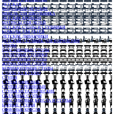
ДЕТСКАЯ
МОДУЛЬНЫЕ ДЕТСКИЕ
МЕБЕЛЬ ДЛЯ ШКОЛЬНИКА
ДЕТСКИЕ КРОВАТИ
МАТРАСЫ ДЛЯ ДЕТЕЙ
ДЕТСКИЕ СТОЛЫ И СТУЛЬЧИКИ
КОМОДЫ ДЛЯ ДЕТЕЙ
ДЕТСКИЕ ДИВАНЧИКИ
ДЕТСКИЙ СТУЛЬЧИК ДЛЯ КОРМЛЕНИЯ
СТОЛЫ
ПЛАСТИКОВЫЕ СТОЛЫ
ТУАЛЕТНЫЕ СТОЛИКИ
ПИСЬМЕННЫЕ СТОЛЫ
ЖУРНАЛЬНЫЕ СТОЛЫ
КОМПЬЮТЕРНЫЕ СТОЛЫ
СТОЛЫ НА КУХНЮ
СТУЛЬЯ
СТУЛЬЯ ОФИСНЫЕ
СТУЛЬЯ ДЕРЕВЯННЫЕ
СТУЛЬЯ МЕТАЛЛИЧЕСКИЕ
СКЛАДНЫЕ СТУЛЬЯ
ПЛАСТИКОВЫЕ КРЕСЛА И СТУЛЬЯ
БАРНЫЕ СТУЛЬЯ
ОФИСНЫЕ КРЕСЛА