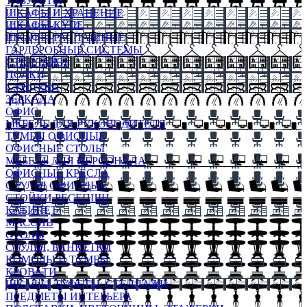
ТАБУРЕТЫ
ШКАФЫ И ХРАНЕНИЕ
ШКАФЫ-КУПЕ
ШКАФЫ-РАСПАШНЫЕ
ГАРДЕРОБНЫЕ СИСТЕМЫ
СТЕЛЛАЖИ
ПОЛКИ
СУНДУКИ
ЗЕРКАЛА
ОФИС
МЕБЕЛЬ ДЛЯ РУКОВОДИТЕЛЯ
ТУМБЫ ОФИСНЫЕ
ОФИСНЫЕ СТОЛЫ
МЕБЕЛЬ ДЛЯ ПЕРСОНАЛА
ОФИСНЫЕ КРЕСЛА
СТУЛЬЯ ОФИСНЫЕ
СТОЙКИ РЕСЕПШН
КАБИНЕТ
МАССИВ
СТОЛЫ
СТУЛЬЯ, БАНКЕТКИ
КОМОДЫ И ТУМБЫ
КРОВАТИ
ШКАФЫ, БУФЕТЫ, СТЕЛЛАЖИ
ПРЕДМЕТЫ ИНТЕРЬЕРА