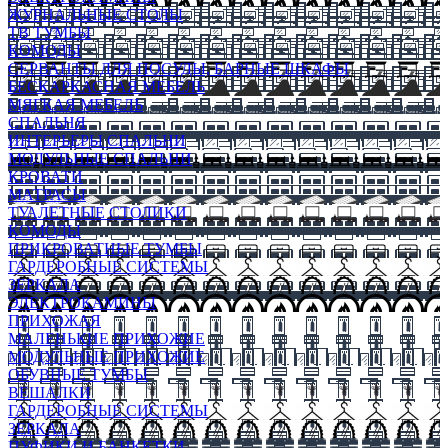
ЖУРНАЛЬНЫЕ СТОЛЫ
ТВ ТУМБЫ
КОМОДЫ
СЕРВАНТЫ ДЛЯ ПОСУДЫ, БАРНЫЕ ШКАФЫ
БЕСКАРКАСНАЯ МЕБЕЛЬ
МЯГКАЯ МЕБЕЛЬ
СПАЛЬНЯ
ИНТЕРЬЕРЫ СПАЛЬНИ
МОДУЛЬНЫЕ СПАЛЬНИ
КРОВАТИ
МАТРАСЫ
ТУАЛЕТНЫЕ СТОЛИКИ
КОМОДЫ
ПРИКРОВАТНЫЕ ТУМБЫ
ГАРДЕРОБНЫЕ СИСТЕМЫ
ЗЕРКАЛА
ЭЛЕКТРОКАМИНЫ
ПРИХОЖАЯ
МАЛЕНЬКИЕ ПРИХОЖИЕ
МОДУЛЬНЫЕ ПРИХОЖИЕ
ОБУВНЫЕ ТУМБЫ
ВЕШАЛКИ
ГАРДЕРОБНЫЕ СИСТЕМЫ
ЗЕРКАЛА
ПУФИКИ И БАНКЕТКИ