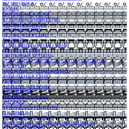
РАСПРОДАЖА
КУХНЯ
МОДУЛЬНЫЕ КУХНИ
КУХОННЫЕ ГАРНИТУРЫ
СТОЛЫ НА КУХНЮ
СТОЛЫ КНИЖКИ
СТУЛЬЯ ДЛЯ КУХНИ
ТАБУРЕТЫ
СТОЛЕШНИЦЫ ДЛЯ КУХНИ
БАРНЫЕ СТУЛЬЯ
ОБЕДЕННЫЕ ГРУППЫ
СТЕНОВЫЕ ПАНЕЛИ ДЛЯ КУХНИ (КУХОННЫЕ
ФАРТУКИ)
КУХОННЫЕ УГОЛКИ МЯГКИЕ
ДИВАНЫ НА КУХНЮ
МОЙКИ
ФИЛЬТРЫ ДЛЯ ВОДЫ
СМЕСИТЕЛИ
БЫТОВАЯ ТЕХНИКА
ВЫТЯЖКИ
КУХОННАЯ ФУРНИТУРА
ГОСТИНАЯ
СТЕНКИ В ГОСТИНУЮ
МОДУЛЬНЫЕ СИСТЕМЫ ДЛЯ ГОСТИНОЙ
ЭЛЕКТРОКАМИНЫ