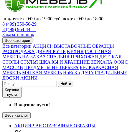
пнд-пятн: с 9:00 до 19:00 суб, вскр: с 9:00 до 18:00
8 (499) 350-50-29
8 (499) 964-44-11
Заказать звонок
Все категории
Все категории
АКЦИЯ!! ВЫСТАВОЧНЫЕ ОБРАЗЦЫ
РАСПРОДАЖА
ДВЕРИ КУПЕ
КУХНЯ
ГОСТИНАЯ
МЕБЕЛЬ НА ЗАКАЗ
СПАЛЬНЯ
ПРИХОЖАЯ
ДЕТСКАЯ
СТОЛЫ
СТУЛЬЯ
ШКАФЫ И ХРАНЕНИЕ
ЗЕРКАЛА
ОФИС
МАССИВ
ПРЕДМЕТЫ ИНТЕРЬЕРА
БЕСКАРКАСНАЯ
МЕБЕЛЬ
МЯГКАЯ МЕБЕЛЬ
HoReKa
ДАЧА
ГЛАДИЛЬНЫЕ
ДОСКИ
АКЦИИ
Найти
Корзина
пуста
В корзине пусто!
Весь каталог
АКЦИЯ!! ВЫСТАВОЧНЫЕ ОБРАЗЦЫ