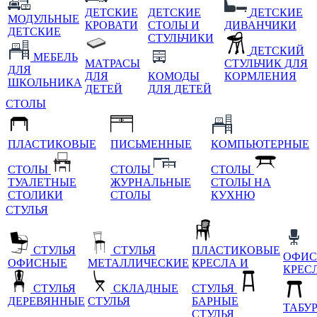
ДЕТСКИЕ
ДЕТСКИЕ
ДЕТСКИЕ
МОДУЛЬНЫЕ
КРОВАТИ
СТОЛЫ И
ДИВАНЧИКИ
ДЕТСКИЕ
СТУЛЬЧИКИ
ДЕТСКИЙ
МЕБЕЛЬ
МАТРАСЫ
СТУЛЬЧИК ДЛЯ
ДЛЯ
ДЛЯ
КОМОДЫ
КОРМЛЕНИЯ
ШКОЛЬНИКА
ДЕТЕЙ
ДЛЯ ДЕТЕЙ
СТОЛЫ
ПЛАСТИКОВЫЕ
ПИСЬМЕННЫЕ
КОМПЬЮТЕРНЫЕ
СТОЛЫ
СТОЛЫ
СТОЛЫ
ТУАЛЕТНЫЕ
ЖУРНАЛЬНЫЕ
СТОЛЫ НА
СТОЛИКИ
СТОЛЫ
КУХНЮ
СТУЛЬЯ
СТУЛЬЯ
СТУЛЬЯ
ПЛАСТИКОВЫЕ
ОФИС
ОФИСНЫЕ
МЕТАЛЛИЧЕСКИЕ
КРЕСЛА И
КРЕС
СТУЛЬЯ
СКЛАДНЫЕ
СТУЛЬЯ
ДЕРЕВЯННЫЕ
СТУЛЬЯ
БАРНЫЕ
ТАБУ
СТУЛЬЯ