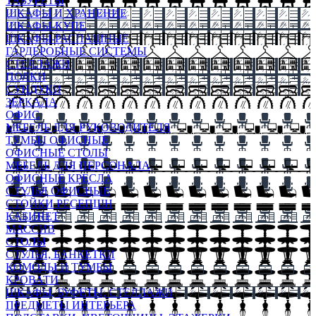
ТАБУРЕТЫ
ШКАФЫ И ХРАНЕНИЕ
ШКАФЫ-КУПЕ
ШКАФЫ-РАСПАШНЫЕ
ГАРДЕРОБНЫЕ СИСТЕМЫ
СТЕЛЛАЖИ
ПОЛКИ
СУНДУКИ
ЗЕРКАЛА
ОФИС
МЕБЕЛЬ ДЛЯ РУКОВОДИТЕЛЯ
ТУМБЫ ОФИСНЫЕ
ОФИСНЫЕ СТОЛЫ
МЕБЕЛЬ ДЛЯ ПЕРСОНАЛА
ОФИСНЫЕ КРЕСЛА
СТУЛЬЯ ОФИСНЫЕ
СТОЙКИ РЕСЕПШН
КАБИНЕТ
МАССИВ
СТОЛЫ
СТУЛЬЯ, БАНКЕТКИ
КОМОДЫ И ТУМБЫ
КРОВАТИ
ШКАФЫ, БУФЕТЫ, СТЕЛЛАЖИ
ПРЕДМЕТЫ ИНТЕРЬЕРА