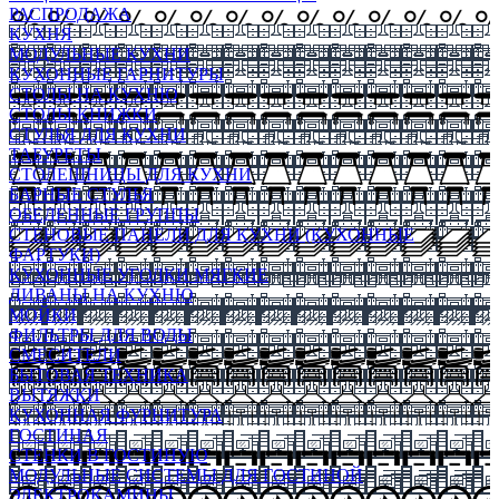
РАСПРОДАЖА
КУХНЯ
МОДУЛЬНЫЕ КУХНИ
КУХОННЫЕ ГАРНИТУРЫ
СТОЛЫ НА КУХНЮ
СТОЛЫ КНИЖКИ
СТУЛЬЯ ДЛЯ КУХНИ
ТАБУРЕТЫ
СТОЛЕШНИЦЫ ДЛЯ КУХНИ
БАРНЫЕ СТУЛЬЯ
ОБЕДЕННЫЕ ГРУППЫ
СТЕНОВЫЕ ПАНЕЛИ ДЛЯ КУХНИ (КУХОННЫЕ
ФАРТУКИ)
КУХОННЫЕ УГОЛКИ МЯГКИЕ
ДИВАНЫ НА КУХНЮ
МОЙКИ
ФИЛЬТРЫ ДЛЯ ВОДЫ
СМЕСИТЕЛИ
БЫТОВАЯ ТЕХНИКА
ВЫТЯЖКИ
КУХОННАЯ ФУРНИТУРА
ГОСТИНАЯ
СТЕНКИ В ГОСТИНУЮ
МОДУЛЬНЫЕ СИСТЕМЫ ДЛЯ ГОСТИНОЙ
ЭЛЕКТРОКАМИНЫ