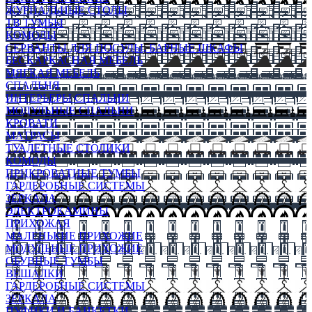
ЖУРНАЛЬНЫЕ СТОЛЫ
ТВ ТУМБЫ
КОМОДЫ
СЕРВАНТЫ ДЛЯ ПОСУДЫ, БАРНЫЕ ШКАФЫ
БЕСКАРКАСНАЯ МЕБЕЛЬ
МЯГКАЯ МЕБЕЛЬ
СПАЛЬНЯ
ИНТЕРЬЕРЫ СПАЛЬНИ
МОДУЛЬНЫЕ СПАЛЬНИ
КРОВАТИ
МАТРАСЫ
ТУАЛЕТНЫЕ СТОЛИКИ
КОМОДЫ
ПРИКРОВАТНЫЕ ТУМБЫ
ГАРДЕРОБНЫЕ СИСТЕМЫ
ЗЕРКАЛА
ЭЛЕКТРОКАМИНЫ
ПРИХОЖАЯ
МАЛЕНЬКИЕ ПРИХОЖИЕ
МОДУЛЬНЫЕ ПРИХОЖИЕ
ОБУВНЫЕ ТУМБЫ
ВЕШАЛКИ
ГАРДЕРОБНЫЕ СИСТЕМЫ
ЗЕРКАЛА
ПУФИКИ И БАНКЕТКИ