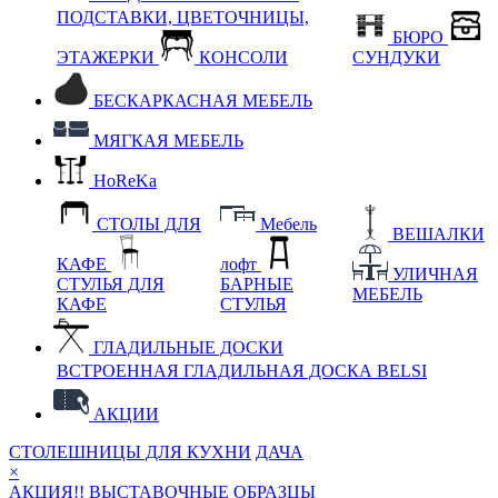
ПОДСТАВКИ, ЦВЕТОЧНИЦЫ,
БЮРО
ЭТАЖЕРКИ
КОНСОЛИ
СУНДУКИ
БЕСКАРКАСНАЯ МЕБЕЛЬ
МЯГКАЯ МЕБЕЛЬ
HoReKa
СТОЛЫ ДЛЯ
Мебель
ВЕШАЛКИ
КАФЕ
лофт
УЛИЧНАЯ
СТУЛЬЯ ДЛЯ
БАРНЫЕ
МЕБЕЛЬ
КАФЕ
СТУЛЬЯ
ГЛАДИЛЬНЫЕ ДОСКИ
ВСТРОЕННАЯ ГЛАДИЛЬНАЯ ДОСКА BELSI
АКЦИИ
СТОЛЕШНИЦЫ ДЛЯ КУХНИ
ДАЧА
×
АКЦИЯ!! ВЫСТАВОЧНЫЕ ОБРАЗЦЫ