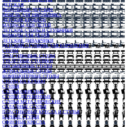
ДЕТСКАЯ
МОДУЛЬНЫЕ ДЕТСКИЕ
МЕБЕЛЬ ДЛЯ ШКОЛЬНИКА
ДЕТСКИЕ КРОВАТИ
МАТРАСЫ ДЛЯ ДЕТЕЙ
ДЕТСКИЕ СТОЛЫ И СТУЛЬЧИКИ
КОМОДЫ ДЛЯ ДЕТЕЙ
ДЕТСКИЕ ДИВАНЧИКИ
ДЕТСКИЙ СТУЛЬЧИК ДЛЯ КОРМЛЕНИЯ
СТОЛЫ
ПЛАСТИКОВЫЕ СТОЛЫ
ТУАЛЕТНЫЕ СТОЛИКИ
ПИСЬМЕННЫЕ СТОЛЫ
ЖУРНАЛЬНЫЕ СТОЛЫ
КОМПЬЮТЕРНЫЕ СТОЛЫ
СТОЛЫ НА КУХНЮ
СТУЛЬЯ
СТУЛЬЯ ОФИСНЫЕ
СТУЛЬЯ ДЕРЕВЯННЫЕ
СТУЛЬЯ МЕТАЛЛИЧЕСКИЕ
СКЛАДНЫЕ СТУЛЬЯ
ПЛАСТИКОВЫЕ КРЕСЛА И СТУЛЬЯ
БАРНЫЕ СТУЛЬЯ
ОФИСНЫЕ КРЕСЛА