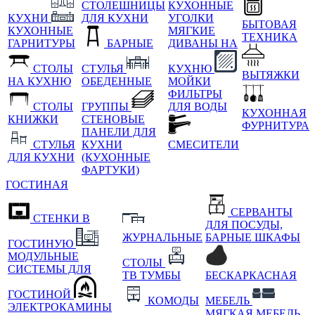
СТОЛЕШНИЦЫ
КУХОННЫЕ
КУХНИ
ДЛЯ КУХНИ
УГОЛКИ
БЫТОВАЯ
КУХОННЫЕ
МЯГКИЕ
ТЕХНИКА
ГАРНИТУРЫ
БАРНЫЕ
ДИВАНЫ НА
СТОЛЫ
СТУЛЬЯ
КУХНЮ
ВЫТЯЖКИ
НА КУХНЮ
ОБЕДЕННЫЕ
МОЙКИ
ФИЛЬТРЫ
СТОЛЫ
ГРУППЫ
ДЛЯ ВОДЫ
КУХОННАЯ
КНИЖКИ
СТЕНОВЫЕ
ФУРНИТУРА
ПАНЕЛИ ДЛЯ
СТУЛЬЯ
КУХНИ
СМЕСИТЕЛИ
ДЛЯ КУХНИ
(КУХОННЫЕ
ФАРТУКИ)
ГОСТИНАЯ
СЕРВАНТЫ
СТЕНКИ В
ДЛЯ ПОСУДЫ,
ЖУРНАЛЬНЫЕ
БАРНЫЕ ШКАФЫ
ГОСТИНУЮ
МОДУЛЬНЫЕ
СТОЛЫ
СИСТЕМЫ ДЛЯ
ТВ ТУМБЫ
БЕСКАРКАСНАЯ
ГОСТИНОЙ
КОМОДЫ
МЕБЕЛЬ
ЭЛЕКТРОКАМИНЫ
МЯГКАЯ МЕБЕЛЬ