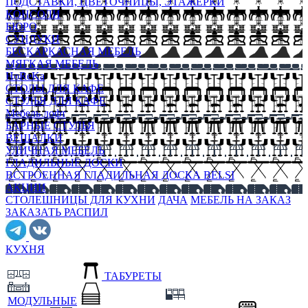
ПОДСТАВКИ, ЦВЕТОЧНИЦЫ, ЭТАЖЕРКИ
КОНСОЛИ
БЮРО
СУНДУКИ
БЕСКАРКАСНАЯ МЕБЕЛЬ
МЯГКАЯ МЕБЕЛЬ
HoReKa
СТОЛЫ ДЛЯ КАФЕ
СТУЛЬЯ ДЛЯ КАФЕ
Мебель лофт
БАРНЫЕ СТУЛЬЯ
ВЕШАЛКИ
УЛИЧНАЯ МЕБЕЛЬ
ГЛАДИЛЬНЫЕ ДОСКИ
ВСТРОЕННАЯ ГЛАДИЛЬНАЯ ДОСКА BELSI
АКЦИИ
СТОЛЕШНИЦЫ ДЛЯ КУХНИ
ДАЧА
МЕБЕЛЬ НА ЗАКАЗ
ЗАКАЗАТЬ РАСПИЛ
КУХНЯ
ТАБУРЕТЫ
МОДУЛЬНЫЕ