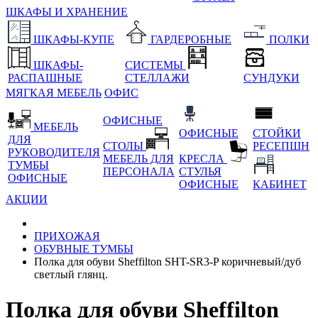
ШКАФЫ И ХРАНЕНИЕ
ШКАФЫ-КУПЕ
ГАРДЕРОБНЫЕ
ПОЛКИ
ШКАФЫ-
СИСТЕМЫ
РАСПАШНЫЕ
СТЕЛЛАЖИ
СУНДУКИ
МЯГКАЯ МЕБЕЛЬ
ОФИС
ОФИСНЫЕ
МЕБЕЛЬ
ОФИСНЫЕ
СТОЙКИ
ДЛЯ
СТОЛЫ
РЕСЕПШН
РУКОВОДИТЕЛЯ
МЕБЕЛЬ ДЛЯ
КРЕСЛА
ТУМБЫ
ПЕРСОНАЛА
СТУЛЬЯ
ОФИСНЫЕ
ОФИСНЫЕ
КАБИНЕТ
АКЦИИ
ПРИХОЖАЯ
ОБУВНЫЕ ТУМБЫ
Полка для обуви Sheffilton SHT-SR3-P коричневый/дуб
светлый глянц.
Полка для обуви Sheffilton