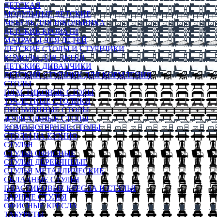
ДЕТСКАЯ
МОДУЛЬНЫЕ ДЕТСКИЕ
МЕБЕЛЬ ДЛЯ ШКОЛЬНИКА
ДЕТСКИЕ КРОВАТИ
МАТРАСЫ ДЛЯ ДЕТЕЙ
ДЕТСКИЕ СТОЛЫ И СТУЛЬЧИКИ
КОМОДЫ ДЛЯ ДЕТЕЙ
ДЕТСКИЕ ДИВАНЧИКИ
ДЕТСКИЙ СТУЛЬЧИК ДЛЯ КОРМЛЕНИЯ
СТОЛЫ
ПЛАСТИКОВЫЕ СТОЛЫ
ТУАЛЕТНЫЕ СТОЛИКИ
ПИСЬМЕННЫЕ СТОЛЫ
ЖУРНАЛЬНЫЕ СТОЛЫ
КОМПЬЮТЕРНЫЕ СТОЛЫ
СТОЛЫ НА КУХНЮ
СТУЛЬЯ
СТУЛЬЯ ОФИСНЫЕ
СТУЛЬЯ ДЕРЕВЯННЫЕ
СТУЛЬЯ МЕТАЛЛИЧЕСКИЕ
СКЛАДНЫЕ СТУЛЬЯ
ПЛАСТИКОВЫЕ КРЕСЛА И СТУЛЬЯ
БАРНЫЕ СТУЛЬЯ
ОФИСНЫЕ КРЕСЛА
ТАБУРЕТЫ