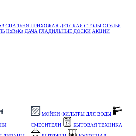
АЗ
СПАЛЬНЯ
ПРИХОЖАЯ
ДЕТСКАЯ
СТОЛЫ
СТУЛЬЯ
ЛЬ
HoReKa
ДАЧА
ГЛАДИЛЬНЫЕ ДОСКИ
АКЦИИ
МОЙКИ
ФИЛЬТРЫ ДЛЯ ВОДЫ
ХНИ
СМЕСИТЕЛИ
БЫТОВАЯ ТЕХНИКА
Е
ДИВАНЫ
ВЫТЯЖКИ
КУХОННАЯ