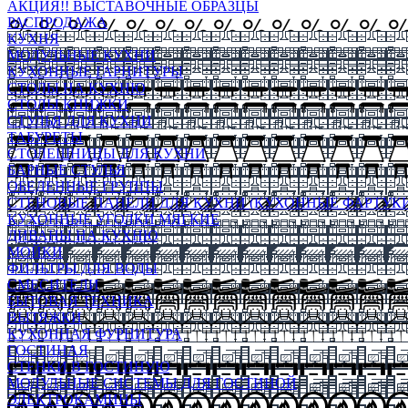
АКЦИЯ!! ВЫСТАВОЧНЫЕ ОБРАЗЦЫ
РАСПРОДАЖА
КУХНЯ
МОДУЛЬНЫЕ КУХНИ
КУХОННЫЕ ГАРНИТУРЫ
СТОЛЫ НА КУХНЮ
СТОЛЫ КНИЖКИ
СТУЛЬЯ ДЛЯ КУХНИ
ТАБУРЕТЫ
СТОЛЕШНИЦЫ ДЛЯ КУХНИ
БАРНЫЕ СТУЛЬЯ
ОБЕДЕННЫЕ ГРУППЫ
СТЕНОВЫЕ ПАНЕЛИ ДЛЯ КУХНИ (КУХОННЫЕ ФАРТУКИ
КУХОННЫЕ УГОЛКИ МЯГКИЕ
ДИВАНЫ НА КУХНЮ
МОЙКИ
ФИЛЬТРЫ ДЛЯ ВОДЫ
СМЕСИТЕЛИ
БЫТОВАЯ ТЕХНИКА
ВЫТЯЖКИ
КУХОННАЯ ФУРНИТУРА
ГОСТИНАЯ
СТЕНКИ В ГОСТИНУЮ
МОДУЛЬНЫЕ СИСТЕМЫ ДЛЯ ГОСТИНОЙ
ЭЛЕКТРОКАМИНЫ