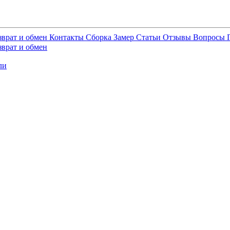
зврат и обмен
Контакты
Сборка
Замер
Статьи
Отзывы
Вопросы
зврат и обмен
ли