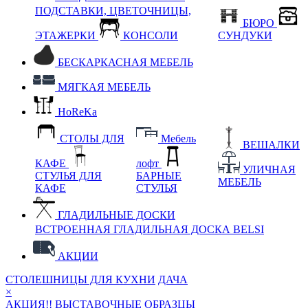
ПОДСТАВКИ, ЦВЕТОЧНИЦЫ,
БЮРО
ЭТАЖЕРКИ
КОНСОЛИ
СУНДУКИ
БЕСКАРКАСНАЯ МЕБЕЛЬ
МЯГКАЯ МЕБЕЛЬ
HoReKa
СТОЛЫ ДЛЯ
Мебель
ВЕШАЛКИ
КАФЕ
лофт
УЛИЧНАЯ
СТУЛЬЯ ДЛЯ
БАРНЫЕ
МЕБЕЛЬ
КАФЕ
СТУЛЬЯ
ГЛАДИЛЬНЫЕ ДОСКИ
ВСТРОЕННАЯ ГЛАДИЛЬНАЯ ДОСКА BELSI
АКЦИИ
СТОЛЕШНИЦЫ ДЛЯ КУХНИ
ДАЧА
×
АКЦИЯ!! ВЫСТАВОЧНЫЕ ОБРАЗЦЫ