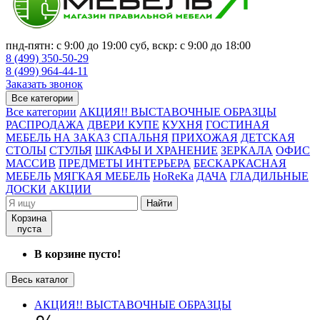
пнд-пятн: с 9:00 до 19:00 суб, вскр: с 9:00 до 18:00
8 (499) 350-50-29
8 (499) 964-44-11
Заказать звонок
Все категории
Все категории
АКЦИЯ!! ВЫСТАВОЧНЫЕ ОБРАЗЦЫ
РАСПРОДАЖА
ДВЕРИ КУПЕ
КУХНЯ
ГОСТИНАЯ
МЕБЕЛЬ НА ЗАКАЗ
СПАЛЬНЯ
ПРИХОЖАЯ
ДЕТСКАЯ
СТОЛЫ
СТУЛЬЯ
ШКАФЫ И ХРАНЕНИЕ
ЗЕРКАЛА
ОФИС
МАССИВ
ПРЕДМЕТЫ ИНТЕРЬЕРА
БЕСКАРКАСНАЯ
МЕБЕЛЬ
МЯГКАЯ МЕБЕЛЬ
HoReKa
ДАЧА
ГЛАДИЛЬНЫЕ
ДОСКИ
АКЦИИ
Найти
Корзина
пуста
В корзине пусто!
Весь каталог
АКЦИЯ!! ВЫСТАВОЧНЫЕ ОБРАЗЦЫ