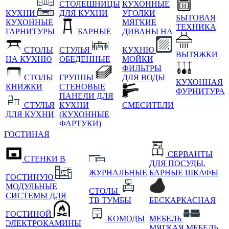
СТОЛЕШНИЦЫ
КУХОННЫЕ
КУХНИ
ДЛЯ КУХНИ
УГОЛКИ
БЫТОВАЯ
КУХОННЫЕ
МЯГКИЕ
ТЕХНИКА
ГАРНИТУРЫ
БАРНЫЕ
ДИВАНЫ НА
СТОЛЫ
СТУЛЬЯ
КУХНЮ
ВЫТЯЖКИ
НА КУХНЮ
ОБЕДЕННЫЕ
МОЙКИ
ФИЛЬТРЫ
СТОЛЫ
ГРУППЫ
ДЛЯ ВОДЫ
КУХОННАЯ
КНИЖКИ
СТЕНОВЫЕ
ФУРНИТУРА
ПАНЕЛИ ДЛЯ
СТУЛЬЯ
КУХНИ
СМЕСИТЕЛИ
ДЛЯ КУХНИ
(КУХОННЫЕ
ФАРТУКИ)
ГОСТИНАЯ
СЕРВАНТЫ
СТЕНКИ В
ДЛЯ ПОСУДЫ,
ЖУРНАЛЬНЫЕ
БАРНЫЕ ШКАФЫ
ГОСТИНУЮ
МОДУЛЬНЫЕ
СТОЛЫ
СИСТЕМЫ ДЛЯ
ТВ ТУМБЫ
БЕСКАРКАСНАЯ
ГОСТИНОЙ
КОМОДЫ
МЕБЕЛЬ
ЭЛЕКТРОКАМИНЫ
МЯГКАЯ МЕБЕЛЬ