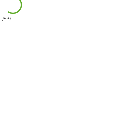
/*
*/