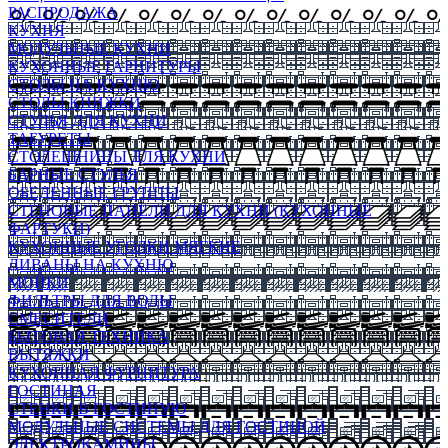
РАСПРОДАЖА
КУХНЯ
МОДУЛЬНЫЕ КУХНИ
КУХОННЫЕ ГАРНИТУРЫ
СТОЛЫ НА КУХНЮ
СТОЛЫ КНИЖКИ
СТУЛЬЯ ДЛЯ КУХНИ
ТАБУРЕТЫ
СТОЛЕШНИЦЫ ДЛЯ КУХНИ
БАРНЫЕ СТУЛЬЯ
ОБЕДЕННЫЕ ГРУППЫ
СТЕНОВЫЕ ПАНЕЛИ ДЛЯ КУХНИ (КУХОННЫЕ
ФАРТУКИ)
КУХОННЫЕ УГОЛКИ МЯГКИЕ
ДИВАНЫ НА КУХНЮ
МОЙКИ
ФИЛЬТРЫ ДЛЯ ВОДЫ
СМЕСИТЕЛИ
БЫТОВАЯ ТЕХНИКА
ВЫТЯЖКИ
КУХОННАЯ ФУРНИТУРА
ГОСТИНАЯ
СТЕНКИ В ГОСТИНУЮ
МОДУЛЬНЫЕ СИСТЕМЫ ДЛЯ ГОСТИНОЙ
ЭЛЕКТРОКАМИНЫ