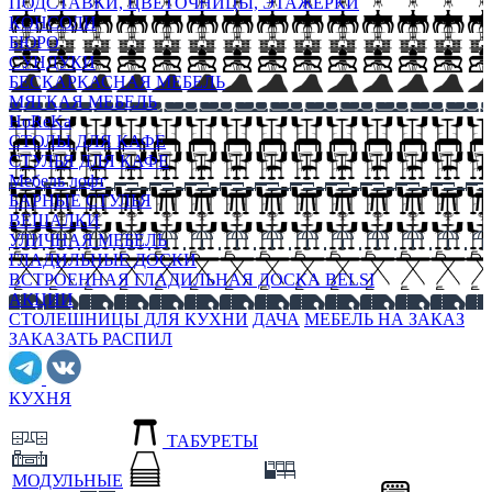
ПОДСТАВКИ, ЦВЕТОЧНИЦЫ, ЭТАЖЕРКИ
КОНСОЛИ
БЮРО
СУНДУКИ
БЕСКАРКАСНАЯ МЕБЕЛЬ
МЯГКАЯ МЕБЕЛЬ
HoReKa
СТОЛЫ ДЛЯ КАФЕ
СТУЛЬЯ ДЛЯ КАФЕ
Мебель лофт
БАРНЫЕ СТУЛЬЯ
ВЕШАЛКИ
УЛИЧНАЯ МЕБЕЛЬ
ГЛАДИЛЬНЫЕ ДОСКИ
ВСТРОЕННАЯ ГЛАДИЛЬНАЯ ДОСКА BELSI
АКЦИИ
СТОЛЕШНИЦЫ ДЛЯ КУХНИ
ДАЧА
МЕБЕЛЬ НА ЗАКАЗ
ЗАКАЗАТЬ РАСПИЛ
КУХНЯ
ТАБУРЕТЫ
МОДУЛЬНЫЕ