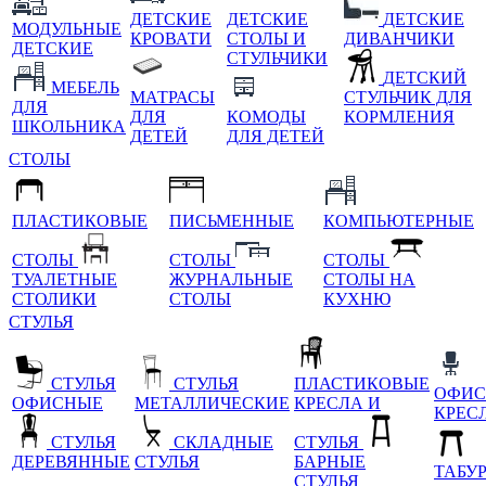
ДЕТСКИЕ
ДЕТСКИЕ
ДЕТСКИЕ
МОДУЛЬНЫЕ
КРОВАТИ
СТОЛЫ И
ДИВАНЧИКИ
ДЕТСКИЕ
СТУЛЬЧИКИ
ДЕТСКИЙ
МЕБЕЛЬ
МАТРАСЫ
СТУЛЬЧИК ДЛЯ
ДЛЯ
ДЛЯ
КОМОДЫ
КОРМЛЕНИЯ
ШКОЛЬНИКА
ДЕТЕЙ
ДЛЯ ДЕТЕЙ
СТОЛЫ
ПЛАСТИКОВЫЕ
ПИСЬМЕННЫЕ
КОМПЬЮТЕРНЫЕ
СТОЛЫ
СТОЛЫ
СТОЛЫ
ТУАЛЕТНЫЕ
ЖУРНАЛЬНЫЕ
СТОЛЫ НА
СТОЛИКИ
СТОЛЫ
КУХНЮ
СТУЛЬЯ
СТУЛЬЯ
СТУЛЬЯ
ПЛАСТИКОВЫЕ
ОФИС
ОФИСНЫЕ
МЕТАЛЛИЧЕСКИЕ
КРЕСЛА И
КРЕС
СТУЛЬЯ
СКЛАДНЫЕ
СТУЛЬЯ
ДЕРЕВЯННЫЕ
СТУЛЬЯ
БАРНЫЕ
ТАБУ
СТУЛЬЯ