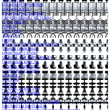
ТАБУРЕТЫ
ШКАФЫ И ХРАНЕНИЕ
ШКАФЫ-КУПЕ
ШКАФЫ-РАСПАШНЫЕ
ГАРДЕРОБНЫЕ СИСТЕМЫ
СТЕЛЛАЖИ
ПОЛКИ
СУНДУКИ
ЗЕРКАЛА
ОФИС
МЕБЕЛЬ ДЛЯ РУКОВОДИТЕЛЯ
ТУМБЫ ОФИСНЫЕ
ОФИСНЫЕ СТОЛЫ
МЕБЕЛЬ ДЛЯ ПЕРСОНАЛА
ОФИСНЫЕ КРЕСЛА
СТУЛЬЯ ОФИСНЫЕ
СТОЙКИ РЕСЕПШН
КАБИНЕТ
МАССИВ
СТОЛЫ
СТУЛЬЯ, БАНКЕТКИ
КОМОДЫ И ТУМБЫ
КРОВАТИ
ШКАФЫ, БУФЕТЫ, СТЕЛЛАЖИ
ПРЕДМЕТЫ ИНТЕРЬЕРА