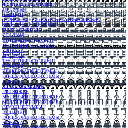
ЖУРНАЛЬНЫЕ СТОЛЫ
ТВ ТУМБЫ
КОМОДЫ
СЕРВАНТЫ ДЛЯ ПОСУДЫ, БАРНЫЕ ШКАФЫ
БЕСКАРКАСНАЯ МЕБЕЛЬ
МЯГКАЯ МЕБЕЛЬ
СПАЛЬНЯ
ИНТЕРЬЕРЫ СПАЛЬНИ
МОДУЛЬНЫЕ СПАЛЬНИ
КРОВАТИ
МАТРАСЫ
ТУАЛЕТНЫЕ СТОЛИКИ
КОМОДЫ
ПРИКРОВАТНЫЕ ТУМБЫ
ГАРДЕРОБНЫЕ СИСТЕМЫ
ЗЕРКАЛА
ЭЛЕКТРОКАМИНЫ
ПРИХОЖАЯ
МАЛЕНЬКИЕ ПРИХОЖИЕ
МОДУЛЬНЫЕ ПРИХОЖИЕ
ОБУВНЫЕ ТУМБЫ
ВЕШАЛКИ
ГАРДЕРОБНЫЕ СИСТЕМЫ
ЗЕРКАЛА
ПУФИКИ И БАНКЕТКИ