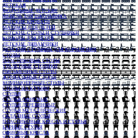
ДЕТСКАЯ
МОДУЛЬНЫЕ ДЕТСКИЕ
МЕБЕЛЬ ДЛЯ ШКОЛЬНИКА
ДЕТСКИЕ КРОВАТИ
МАТРАСЫ ДЛЯ ДЕТЕЙ
ДЕТСКИЕ СТОЛЫ И СТУЛЬЧИКИ
КОМОДЫ ДЛЯ ДЕТЕЙ
ДЕТСКИЕ ДИВАНЧИКИ
ДЕТСКИЙ СТУЛЬЧИК ДЛЯ КОРМЛЕНИЯ
СТОЛЫ
ПЛАСТИКОВЫЕ СТОЛЫ
ТУАЛЕТНЫЕ СТОЛИКИ
ПИСЬМЕННЫЕ СТОЛЫ
ЖУРНАЛЬНЫЕ СТОЛЫ
КОМПЬЮТЕРНЫЕ СТОЛЫ
СТОЛЫ НА КУХНЮ
СТУЛЬЯ
СТУЛЬЯ ОФИСНЫЕ
СТУЛЬЯ ДЕРЕВЯННЫЕ
СТУЛЬЯ МЕТАЛЛИЧЕСКИЕ
СКЛАДНЫЕ СТУЛЬЯ
ПЛАСТИКОВЫЕ КРЕСЛА И СТУЛЬЯ
БАРНЫЕ СТУЛЬЯ
ОФИСНЫЕ КРЕСЛА