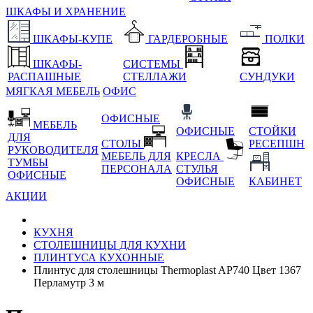
ШКАФЫ И ХРАНЕНИЕ
ШКАФЫ-КУПЕ
ГАРДЕРОБНЫЕ
ПОЛКИ
ШКАФЫ-
СИСТЕМЫ
РАСПАШНЫЕ
СТЕЛЛАЖИ
СУНДУКИ
МЯГКАЯ МЕБЕЛЬ
ОФИС
ОФИСНЫЕ
МЕБЕЛЬ
ОФИСНЫЕ
СТОЙКИ
ДЛЯ
СТОЛЫ
РЕСЕПШН
РУКОВОДИТЕЛЯ
МЕБЕЛЬ ДЛЯ
КРЕСЛА
ТУМБЫ
ПЕРСОНАЛА
СТУЛЬЯ
ОФИСНЫЕ
ОФИСНЫЕ
КАБИНЕТ
АКЦИИ
КУХНЯ
СТОЛЕШНИЦЫ ДЛЯ КУХНИ
ПЛИНТУСА КУХОННЫЕ
Плинтус для столешницы Thermoplast AP740 Цвет 1367
Перламутр 3 м