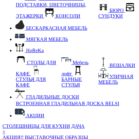
ПОДСТАВКИ, ЦВЕТОЧНИЦЫ,
БЮРО
ЭТАЖЕРКИ
КОНСОЛИ
СУНДУКИ
БЕСКАРКАСНАЯ МЕБЕЛЬ
МЯГКАЯ МЕБЕЛЬ
HoReKa
СТОЛЫ ДЛЯ
Мебель
ВЕШАЛКИ
КАФЕ
лофт
УЛИЧНАЯ
СТУЛЬЯ ДЛЯ
БАРНЫЕ
МЕБЕЛЬ
КАФЕ
СТУЛЬЯ
ГЛАДИЛЬНЫЕ ДОСКИ
ВСТРОЕННАЯ ГЛАДИЛЬНАЯ ДОСКА BELSI
АКЦИИ
СТОЛЕШНИЦЫ ДЛЯ КУХНИ
ДАЧА
×
АКЦИЯ!! ВЫСТАВОЧНЫЕ ОБРАЗЦЫ