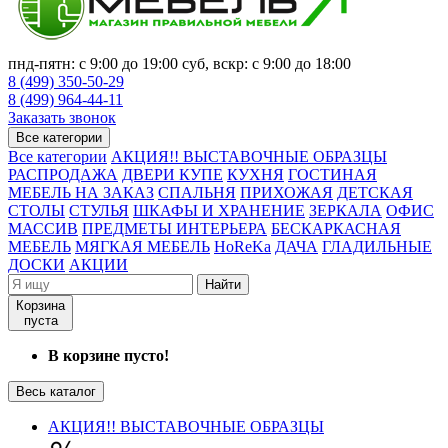
пнд-пятн: с 9:00 до 19:00 суб, вскр: с 9:00 до 18:00
8 (499) 350-50-29
8 (499) 964-44-11
Заказать звонок
Все категории
Все категории
АКЦИЯ!! ВЫСТАВОЧНЫЕ ОБРАЗЦЫ
РАСПРОДАЖА
ДВЕРИ КУПЕ
КУХНЯ
ГОСТИНАЯ
МЕБЕЛЬ НА ЗАКАЗ
СПАЛЬНЯ
ПРИХОЖАЯ
ДЕТСКАЯ
СТОЛЫ
СТУЛЬЯ
ШКАФЫ И ХРАНЕНИЕ
ЗЕРКАЛА
ОФИС
МАССИВ
ПРЕДМЕТЫ ИНТЕРЬЕРА
БЕСКАРКАСНАЯ
МЕБЕЛЬ
МЯГКАЯ МЕБЕЛЬ
HoReKa
ДАЧА
ГЛАДИЛЬНЫЕ
ДОСКИ
АКЦИИ
Найти
Корзина
пуста
В корзине пусто!
Весь каталог
АКЦИЯ!! ВЫСТАВОЧНЫЕ ОБРАЗЦЫ