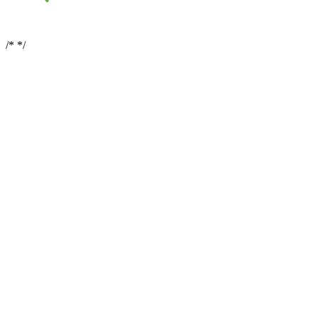
/*
*/