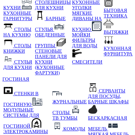
СТОЛЕШНИЦЫ
КУХОННЫЕ
КУХНИ
ДЛЯ КУХНИ
УГОЛКИ
БЫТОВАЯ
КУХОННЫЕ
МЯГКИЕ
ТЕХНИКА
ГАРНИТУРЫ
БАРНЫЕ
ДИВАНЫ НА
СТОЛЫ
СТУЛЬЯ
КУХНЮ
ВЫТЯЖКИ
НА КУХНЮ
ОБЕДЕННЫЕ
МОЙКИ
ФИЛЬТРЫ
СТОЛЫ
ГРУППЫ
ДЛЯ ВОДЫ
КУХОННАЯ
КНИЖКИ
СТЕНОВЫЕ
ФУРНИТУРА
ПАНЕЛИ ДЛЯ
СТУЛЬЯ
КУХНИ
СМЕСИТЕЛИ
ДЛЯ КУХНИ
(КУХОННЫЕ
ФАРТУКИ)
ГОСТИНАЯ
СЕРВАНТЫ
СТЕНКИ В
ДЛЯ ПОСУДЫ,
ЖУРНАЛЬНЫЕ
БАРНЫЕ ШКАФЫ
ГОСТИНУЮ
МОДУЛЬНЫЕ
СТОЛЫ
СИСТЕМЫ ДЛЯ
ТВ ТУМБЫ
БЕСКАРКАСНАЯ
ГОСТИНОЙ
КОМОДЫ
МЕБЕЛЬ
ЭЛЕКТРОКАМИНЫ
МЯГКАЯ МЕБЕЛЬ