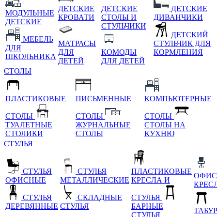
ДЕТСКИЕ
ДЕТСКИЕ
ДЕТСКИЕ
МОДУЛЬНЫЕ
КРОВАТИ
СТОЛЫ И
ДИВАНЧИКИ
ДЕТСКИЕ
СТУЛЬЧИКИ
ДЕТСКИЙ
МЕБЕЛЬ
МАТРАСЫ
СТУЛЬЧИК ДЛЯ
ДЛЯ
ДЛЯ
КОМОДЫ
КОРМЛЕНИЯ
ШКОЛЬНИКА
ДЕТЕЙ
ДЛЯ ДЕТЕЙ
СТОЛЫ
ПЛАСТИКОВЫЕ
ПИСЬМЕННЫЕ
КОМПЬЮТЕРНЫЕ
СТОЛЫ
СТОЛЫ
СТОЛЫ
ТУАЛЕТНЫЕ
ЖУРНАЛЬНЫЕ
СТОЛЫ НА
СТОЛИКИ
СТОЛЫ
КУХНЮ
СТУЛЬЯ
СТУЛЬЯ
СТУЛЬЯ
ПЛАСТИКОВЫЕ
ОФИС
ОФИСНЫЕ
МЕТАЛЛИЧЕСКИЕ
КРЕСЛА И
КРЕС
СТУЛЬЯ
СКЛАДНЫЕ
СТУЛЬЯ
ДЕРЕВЯННЫЕ
СТУЛЬЯ
БАРНЫЕ
ТАБУ
СТУЛЬЯ