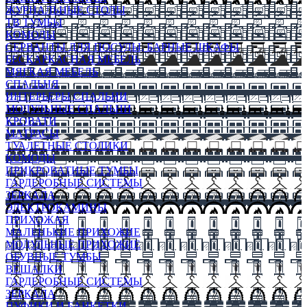
ЖУРНАЛЬНЫЕ СТОЛЫ
ТВ ТУМБЫ
КОМОДЫ
СЕРВАНТЫ ДЛЯ ПОСУДЫ, БАРНЫЕ ШКАФЫ
БЕСКАРКАСНАЯ МЕБЕЛЬ
МЯГКАЯ МЕБЕЛЬ
СПАЛЬНЯ
ИНТЕРЬЕРЫ СПАЛЬНИ
МОДУЛЬНЫЕ СПАЛЬНИ
КРОВАТИ
МАТРАСЫ
ТУАЛЕТНЫЕ СТОЛИКИ
КОМОДЫ
ПРИКРОВАТНЫЕ ТУМБЫ
ГАРДЕРОБНЫЕ СИСТЕМЫ
ЗЕРКАЛА
ЭЛЕКТРОКАМИНЫ
ПРИХОЖАЯ
МАЛЕНЬКИЕ ПРИХОЖИЕ
МОДУЛЬНЫЕ ПРИХОЖИЕ
ОБУВНЫЕ ТУМБЫ
ВЕШАЛКИ
ГАРДЕРОБНЫЕ СИСТЕМЫ
ЗЕРКАЛА
ПУФИКИ И БАНКЕТКИ