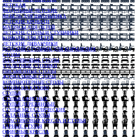
ДЕТСКАЯ
МОДУЛЬНЫЕ ДЕТСКИЕ
МЕБЕЛЬ ДЛЯ ШКОЛЬНИКА
ДЕТСКИЕ КРОВАТИ
МАТРАСЫ ДЛЯ ДЕТЕЙ
ДЕТСКИЕ СТОЛЫ И СТУЛЬЧИКИ
КОМОДЫ ДЛЯ ДЕТЕЙ
ДЕТСКИЕ ДИВАНЧИКИ
ДЕТСКИЙ СТУЛЬЧИК ДЛЯ КОРМЛЕНИЯ
СТОЛЫ
ПЛАСТИКОВЫЕ СТОЛЫ
ТУАЛЕТНЫЕ СТОЛИКИ
ПИСЬМЕННЫЕ СТОЛЫ
ЖУРНАЛЬНЫЕ СТОЛЫ
КОМПЬЮТЕРНЫЕ СТОЛЫ
СТОЛЫ НА КУХНЮ
СТУЛЬЯ
СТУЛЬЯ ОФИСНЫЕ
СТУЛЬЯ ДЕРЕВЯННЫЕ
СТУЛЬЯ МЕТАЛЛИЧЕСКИЕ
СКЛАДНЫЕ СТУЛЬЯ
ПЛАСТИКОВЫЕ КРЕСЛА И СТУЛЬЯ
БАРНЫЕ СТУЛЬЯ
ОФИСНЫЕ КРЕСЛА