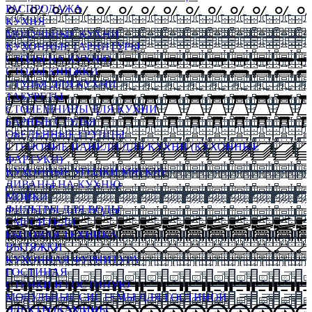
РАСПРОДАЖА
КУХНЯ
МОДУЛЬНЫЕ КУХНИ
КУХОННЫЕ ГАРНИТУРЫ
СТОЛЫ НА КУХНЮ
СТОЛЫ КНИЖКИ
СТУЛЬЯ ДЛЯ КУХНИ
ТАБУРЕТЫ
СТОЛЕШНИЦЫ ДЛЯ КУХНИ
БАРНЫЕ СТУЛЬЯ
ОБЕДЕННЫЕ ГРУППЫ
СТЕНОВЫЕ ПАНЕЛИ ДЛЯ КУХНИ (КУХОННЫЕ
ФАРТУКИ)
КУХОННЫЕ УГОЛКИ МЯГКИЕ
ДИВАНЫ НА КУХНЮ
МОЙКИ
ФИЛЬТРЫ ДЛЯ ВОДЫ
СМЕСИТЕЛИ
БЫТОВАЯ ТЕХНИКА
ВЫТЯЖКИ
КУХОННАЯ ФУРНИТУРА
ГОСТИНАЯ
СТЕНКИ В ГОСТИНУЮ
МОДУЛЬНЫЕ СИСТЕМЫ ДЛЯ ГОСТИНОЙ
ЭЛЕКТРОКАМИНЫ