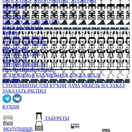
ПОДСТАВКИ, ЦВЕТОЧНИЦЫ, ЭТАЖЕРКИ
КОНСОЛИ
БЮРО
СУНДУКИ
БЕСКАРКАСНАЯ МЕБЕЛЬ
МЯГКАЯ МЕБЕЛЬ
HoReKa
СТОЛЫ ДЛЯ КАФЕ
СТУЛЬЯ ДЛЯ КАФЕ
Мебель лофт
БАРНЫЕ СТУЛЬЯ
ВЕШАЛКИ
УЛИЧНАЯ МЕБЕЛЬ
ГЛАДИЛЬНЫЕ ДОСКИ
ВСТРОЕННАЯ ГЛАДИЛЬНАЯ ДОСКА BELSI
АКЦИИ
СТОЛЕШНИЦЫ ДЛЯ КУХНИ
ДАЧА
МЕБЕЛЬ НА ЗАКАЗ
ЗАКАЗАТЬ РАСПИЛ
КУХНЯ
ТАБУРЕТЫ
МОДУЛЬНЫЕ