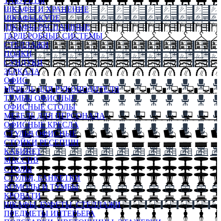
ТАБУРЕТЫ
ШКАФЫ И ХРАНЕНИЕ
ШКАФЫ-КУПЕ
ШКАФЫ-РАСПАШНЫЕ
ГАРДЕРОБНЫЕ СИСТЕМЫ
СТЕЛЛАЖИ
ПОЛКИ
СУНДУКИ
ЗЕРКАЛА
ОФИС
МЕБЕЛЬ ДЛЯ РУКОВОДИТЕЛЯ
ТУМБЫ ОФИСНЫЕ
ОФИСНЫЕ СТОЛЫ
МЕБЕЛЬ ДЛЯ ПЕРСОНАЛА
ОФИСНЫЕ КРЕСЛА
СТУЛЬЯ ОФИСНЫЕ
СТОЙКИ РЕСЕПШН
КАБИНЕТ
МАССИВ
СТОЛЫ
СТУЛЬЯ, БАНКЕТКИ
КОМОДЫ И ТУМБЫ
КРОВАТИ
ШКАФЫ, БУФЕТЫ, СТЕЛЛАЖИ
ПРЕДМЕТЫ ИНТЕРЬЕРА