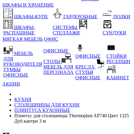
ШКАФЫ И ХРАНЕНИЕ
ШКАФЫ-КУПЕ
ГАРДЕРОБНЫЕ
ПОЛКИ
ШКАФЫ-
СИСТЕМЫ
РАСПАШНЫЕ
СТЕЛЛАЖИ
СУНДУКИ
МЯГКАЯ МЕБЕЛЬ
ОФИС
ОФИСНЫЕ
МЕБЕЛЬ
ОФИСНЫЕ
СТОЙКИ
ДЛЯ
СТОЛЫ
РЕСЕПШН
РУКОВОДИТЕЛЯ
МЕБЕЛЬ ДЛЯ
КРЕСЛА
ТУМБЫ
ПЕРСОНАЛА
СТУЛЬЯ
ОФИСНЫЕ
ОФИСНЫЕ
КАБИНЕТ
АКЦИИ
КУХНЯ
СТОЛЕШНИЦЫ ДЛЯ КУХНИ
ПЛИНТУСА КУХОННЫЕ
Плинтус для столешницы Thermoplast AP740 Цвет 1325
Дуб кантри 3 м