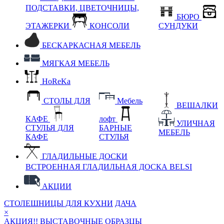
ПОДСТАВКИ, ЦВЕТОЧНИЦЫ,
БЮРО
ЭТАЖЕРКИ
КОНСОЛИ
СУНДУКИ
БЕСКАРКАСНАЯ МЕБЕЛЬ
МЯГКАЯ МЕБЕЛЬ
HoReKa
СТОЛЫ ДЛЯ
Мебель
ВЕШАЛКИ
КАФЕ
лофт
УЛИЧНАЯ
СТУЛЬЯ ДЛЯ
БАРНЫЕ
МЕБЕЛЬ
КАФЕ
СТУЛЬЯ
ГЛАДИЛЬНЫЕ ДОСКИ
ВСТРОЕННАЯ ГЛАДИЛЬНАЯ ДОСКА BELSI
АКЦИИ
СТОЛЕШНИЦЫ ДЛЯ КУХНИ
ДАЧА
×
АКЦИЯ!! ВЫСТАВОЧНЫЕ ОБРАЗЦЫ