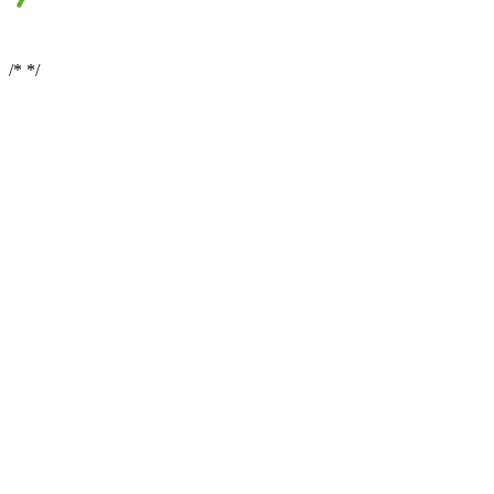
/*
*/