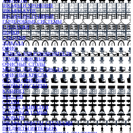
ТАБУРЕТЫ
ШКАФЫ И ХРАНЕНИЕ
ШКАФЫ-КУПЕ
ШКАФЫ-РАСПАШНЫЕ
ГАРДЕРОБНЫЕ СИСТЕМЫ
СТЕЛЛАЖИ
ПОЛКИ
СУНДУКИ
ЗЕРКАЛА
ОФИС
МЕБЕЛЬ ДЛЯ РУКОВОДИТЕЛЯ
ТУМБЫ ОФИСНЫЕ
ОФИСНЫЕ СТОЛЫ
МЕБЕЛЬ ДЛЯ ПЕРСОНАЛА
ОФИСНЫЕ КРЕСЛА
СТУЛЬЯ ОФИСНЫЕ
СТОЙКИ РЕСЕПШН
КАБИНЕТ
МАССИВ
СТОЛЫ
СТУЛЬЯ, БАНКЕТКИ
КОМОДЫ И ТУМБЫ
КРОВАТИ
ШКАФЫ, БУФЕТЫ, СТЕЛЛАЖИ
ПРЕДМЕТЫ ИНТЕРЬЕРА