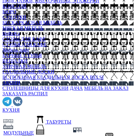
ПОДСТАВКИ, ЦВЕТОЧНИЦЫ, ЭТАЖЕРКИ
КОНСОЛИ
БЮРО
СУНДУКИ
БЕСКАРКАСНАЯ МЕБЕЛЬ
МЯГКАЯ МЕБЕЛЬ
HoReKa
СТОЛЫ ДЛЯ КАФЕ
СТУЛЬЯ ДЛЯ КАФЕ
Мебель лофт
БАРНЫЕ СТУЛЬЯ
ВЕШАЛКИ
УЛИЧНАЯ МЕБЕЛЬ
ГЛАДИЛЬНЫЕ ДОСКИ
ВСТРОЕННАЯ ГЛАДИЛЬНАЯ ДОСКА BELSI
АКЦИИ
СТОЛЕШНИЦЫ ДЛЯ КУХНИ
ДАЧА
МЕБЕЛЬ НА ЗАКАЗ
ЗАКАЗАТЬ РАСПИЛ
КУХНЯ
ТАБУРЕТЫ
МОДУЛЬНЫЕ