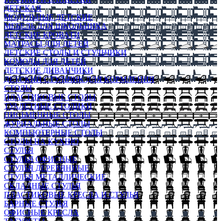
ДЕТСКАЯ
МОДУЛЬНЫЕ ДЕТСКИЕ
МЕБЕЛЬ ДЛЯ ШКОЛЬНИКА
ДЕТСКИЕ КРОВАТИ
МАТРАСЫ ДЛЯ ДЕТЕЙ
ДЕТСКИЕ СТОЛЫ И СТУЛЬЧИКИ
КОМОДЫ ДЛЯ ДЕТЕЙ
ДЕТСКИЕ ДИВАНЧИКИ
ДЕТСКИЙ СТУЛЬЧИК ДЛЯ КОРМЛЕНИЯ
СТОЛЫ
ПЛАСТИКОВЫЕ СТОЛЫ
ТУАЛЕТНЫЕ СТОЛИКИ
ПИСЬМЕННЫЕ СТОЛЫ
ЖУРНАЛЬНЫЕ СТОЛЫ
КОМПЬЮТЕРНЫЕ СТОЛЫ
СТОЛЫ НА КУХНЮ
СТУЛЬЯ
СТУЛЬЯ ОФИСНЫЕ
СТУЛЬЯ ДЕРЕВЯННЫЕ
СТУЛЬЯ МЕТАЛЛИЧЕСКИЕ
СКЛАДНЫЕ СТУЛЬЯ
ПЛАСТИКОВЫЕ КРЕСЛА И СТУЛЬЯ
БАРНЫЕ СТУЛЬЯ
ОФИСНЫЕ КРЕСЛА