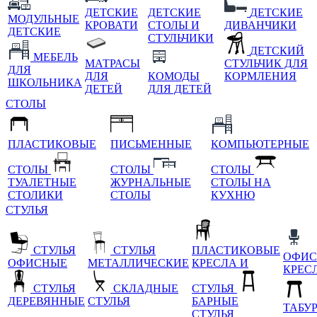
ДЕТСКИЕ
ДЕТСКИЕ
ДЕТСКИЕ
МОДУЛЬНЫЕ
КРОВАТИ
СТОЛЫ И
ДИВАНЧИКИ
ДЕТСКИЕ
СТУЛЬЧИКИ
ДЕТСКИЙ
МЕБЕЛЬ
МАТРАСЫ
СТУЛЬЧИК ДЛЯ
ДЛЯ
ДЛЯ
КОМОДЫ
КОРМЛЕНИЯ
ШКОЛЬНИКА
ДЕТЕЙ
ДЛЯ ДЕТЕЙ
СТОЛЫ
ПЛАСТИКОВЫЕ
ПИСЬМЕННЫЕ
КОМПЬЮТЕРНЫЕ
СТОЛЫ
СТОЛЫ
СТОЛЫ
ТУАЛЕТНЫЕ
ЖУРНАЛЬНЫЕ
СТОЛЫ НА
СТОЛИКИ
СТОЛЫ
КУХНЮ
СТУЛЬЯ
СТУЛЬЯ
СТУЛЬЯ
ПЛАСТИКОВЫЕ
ОФИС
ОФИСНЫЕ
МЕТАЛЛИЧЕСКИЕ
КРЕСЛА И
КРЕС
СТУЛЬЯ
СКЛАДНЫЕ
СТУЛЬЯ
ДЕРЕВЯННЫЕ
СТУЛЬЯ
БАРНЫЕ
ТАБУ
СТУЛЬЯ