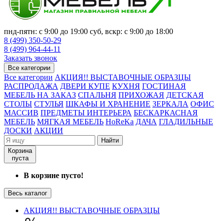
пнд-пятн: с 9:00 до 19:00 суб, вскр: с 9:00 до 18:00
8 (499) 350-50-29
8 (499) 964-44-11
Заказать звонок
Все категории
Все категории
АКЦИЯ!! ВЫСТАВОЧНЫЕ ОБРАЗЦЫ
РАСПРОДАЖА
ДВЕРИ КУПЕ
КУХНЯ
ГОСТИНАЯ
МЕБЕЛЬ НА ЗАКАЗ
СПАЛЬНЯ
ПРИХОЖАЯ
ДЕТСКАЯ
СТОЛЫ
СТУЛЬЯ
ШКАФЫ И ХРАНЕНИЕ
ЗЕРКАЛА
ОФИС
МАССИВ
ПРЕДМЕТЫ ИНТЕРЬЕРА
БЕСКАРКАСНАЯ
МЕБЕЛЬ
МЯГКАЯ МЕБЕЛЬ
HoReKa
ДАЧА
ГЛАДИЛЬНЫЕ
ДОСКИ
АКЦИИ
Найти
Корзина
пуста
В корзине пусто!
Весь каталог
АКЦИЯ!! ВЫСТАВОЧНЫЕ ОБРАЗЦЫ