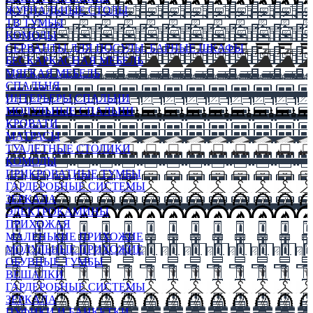
ЖУРНАЛЬНЫЕ СТОЛЫ
ТВ ТУМБЫ
КОМОДЫ
СЕРВАНТЫ ДЛЯ ПОСУДЫ, БАРНЫЕ ШКАФЫ
БЕСКАРКАСНАЯ МЕБЕЛЬ
МЯГКАЯ МЕБЕЛЬ
СПАЛЬНЯ
ИНТЕРЬЕРЫ СПАЛЬНИ
МОДУЛЬНЫЕ СПАЛЬНИ
КРОВАТИ
МАТРАСЫ
ТУАЛЕТНЫЕ СТОЛИКИ
КОМОДЫ
ПРИКРОВАТНЫЕ ТУМБЫ
ГАРДЕРОБНЫЕ СИСТЕМЫ
ЗЕРКАЛА
ЭЛЕКТРОКАМИНЫ
ПРИХОЖАЯ
МАЛЕНЬКИЕ ПРИХОЖИЕ
МОДУЛЬНЫЕ ПРИХОЖИЕ
ОБУВНЫЕ ТУМБЫ
ВЕШАЛКИ
ГАРДЕРОБНЫЕ СИСТЕМЫ
ЗЕРКАЛА
ПУФИКИ И БАНКЕТКИ