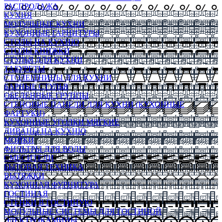
РАСПРОДАЖА
КУХНЯ
МОДУЛЬНЫЕ КУХНИ
КУХОННЫЕ ГАРНИТУРЫ
СТОЛЫ НА КУХНЮ
СТОЛЫ КНИЖКИ
СТУЛЬЯ ДЛЯ КУХНИ
ТАБУРЕТЫ
СТОЛЕШНИЦЫ ДЛЯ КУХНИ
БАРНЫЕ СТУЛЬЯ
ОБЕДЕННЫЕ ГРУППЫ
СТЕНОВЫЕ ПАНЕЛИ ДЛЯ КУХНИ (КУХОННЫЕ
ФАРТУКИ)
КУХОННЫЕ УГОЛКИ МЯГКИЕ
ДИВАНЫ НА КУХНЮ
МОЙКИ
ФИЛЬТРЫ ДЛЯ ВОДЫ
СМЕСИТЕЛИ
БЫТОВАЯ ТЕХНИКА
ВЫТЯЖКИ
КУХОННАЯ ФУРНИТУРА
ГОСТИНАЯ
СТЕНКИ В ГОСТИНУЮ
МОДУЛЬНЫЕ СИСТЕМЫ ДЛЯ ГОСТИНОЙ
ЭЛЕКТРОКАМИНЫ