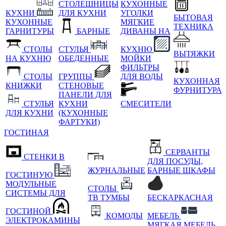
СТОЛЕШНИЦЫ
КУХОННЫЕ
КУХНИ
ДЛЯ КУХНИ
УГОЛКИ
БЫТОВАЯ
КУХОННЫЕ
МЯГКИЕ
ТЕХНИКА
ГАРНИТУРЫ
БАРНЫЕ
ДИВАНЫ НА
СТОЛЫ
СТУЛЬЯ
КУХНЮ
ВЫТЯЖКИ
НА КУХНЮ
ОБЕДЕННЫЕ
МОЙКИ
ФИЛЬТРЫ
СТОЛЫ
ГРУППЫ
ДЛЯ ВОДЫ
КУХОННАЯ
КНИЖКИ
СТЕНОВЫЕ
ФУРНИТУРА
ПАНЕЛИ ДЛЯ
СТУЛЬЯ
КУХНИ
СМЕСИТЕЛИ
ДЛЯ КУХНИ
(КУХОННЫЕ
ФАРТУКИ)
ГОСТИНАЯ
СЕРВАНТЫ
СТЕНКИ В
ДЛЯ ПОСУДЫ,
ЖУРНАЛЬНЫЕ
БАРНЫЕ ШКАФЫ
ГОСТИНУЮ
МОДУЛЬНЫЕ
СТОЛЫ
СИСТЕМЫ ДЛЯ
ТВ ТУМБЫ
БЕСКАРКАСНАЯ
ГОСТИНОЙ
КОМОДЫ
МЕБЕЛЬ
ЭЛЕКТРОКАМИНЫ
МЯГКАЯ МЕБЕЛЬ