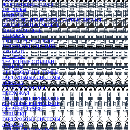
ЖУРНАЛЬНЫЕ СТОЛЫ
ТВ ТУМБЫ
КОМОДЫ
СЕРВАНТЫ ДЛЯ ПОСУДЫ, БАРНЫЕ ШКАФЫ
БЕСКАРКАСНАЯ МЕБЕЛЬ
МЯГКАЯ МЕБЕЛЬ
СПАЛЬНЯ
ИНТЕРЬЕРЫ СПАЛЬНИ
МОДУЛЬНЫЕ СПАЛЬНИ
КРОВАТИ
МАТРАСЫ
ТУАЛЕТНЫЕ СТОЛИКИ
КОМОДЫ
ПРИКРОВАТНЫЕ ТУМБЫ
ГАРДЕРОБНЫЕ СИСТЕМЫ
ЗЕРКАЛА
ЭЛЕКТРОКАМИНЫ
ПРИХОЖАЯ
МАЛЕНЬКИЕ ПРИХОЖИЕ
МОДУЛЬНЫЕ ПРИХОЖИЕ
ОБУВНЫЕ ТУМБЫ
ВЕШАЛКИ
ГАРДЕРОБНЫЕ СИСТЕМЫ
ЗЕРКАЛА
ПУФИКИ И БАНКЕТКИ