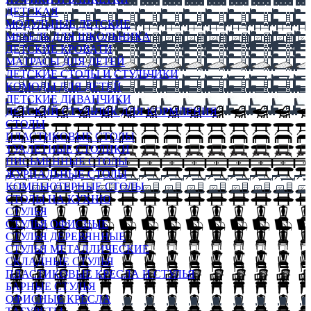
ДЕТСКАЯ
МОДУЛЬНЫЕ ДЕТСКИЕ
МЕБЕЛЬ ДЛЯ ШКОЛЬНИКА
ДЕТСКИЕ КРОВАТИ
МАТРАСЫ ДЛЯ ДЕТЕЙ
ДЕТСКИЕ СТОЛЫ И СТУЛЬЧИКИ
КОМОДЫ ДЛЯ ДЕТЕЙ
ДЕТСКИЕ ДИВАНЧИКИ
ДЕТСКИЙ СТУЛЬЧИК ДЛЯ КОРМЛЕНИЯ
СТОЛЫ
ПЛАСТИКОВЫЕ СТОЛЫ
ТУАЛЕТНЫЕ СТОЛИКИ
ПИСЬМЕННЫЕ СТОЛЫ
ЖУРНАЛЬНЫЕ СТОЛЫ
КОМПЬЮТЕРНЫЕ СТОЛЫ
СТОЛЫ НА КУХНЮ
СТУЛЬЯ
СТУЛЬЯ ОФИСНЫЕ
СТУЛЬЯ ДЕРЕВЯННЫЕ
СТУЛЬЯ МЕТАЛЛИЧЕСКИЕ
СКЛАДНЫЕ СТУЛЬЯ
ПЛАСТИКОВЫЕ КРЕСЛА И СТУЛЬЯ
БАРНЫЕ СТУЛЬЯ
ОФИСНЫЕ КРЕСЛА