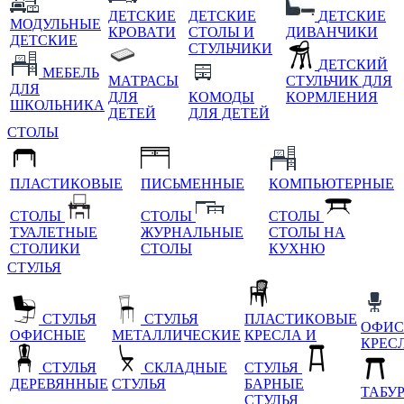
ДЕТСКИЕ
ДЕТСКИЕ
ДЕТСКИЕ
МОДУЛЬНЫЕ
КРОВАТИ
СТОЛЫ И
ДИВАНЧИКИ
ДЕТСКИЕ
СТУЛЬЧИКИ
ДЕТСКИЙ
МЕБЕЛЬ
МАТРАСЫ
СТУЛЬЧИК ДЛЯ
ДЛЯ
ДЛЯ
КОМОДЫ
КОРМЛЕНИЯ
ШКОЛЬНИКА
ДЕТЕЙ
ДЛЯ ДЕТЕЙ
СТОЛЫ
ПЛАСТИКОВЫЕ
ПИСЬМЕННЫЕ
КОМПЬЮТЕРНЫЕ
СТОЛЫ
СТОЛЫ
СТОЛЫ
ТУАЛЕТНЫЕ
ЖУРНАЛЬНЫЕ
СТОЛЫ НА
СТОЛИКИ
СТОЛЫ
КУХНЮ
СТУЛЬЯ
СТУЛЬЯ
СТУЛЬЯ
ПЛАСТИКОВЫЕ
ОФИС
ОФИСНЫЕ
МЕТАЛЛИЧЕСКИЕ
КРЕСЛА И
КРЕС
СТУЛЬЯ
СКЛАДНЫЕ
СТУЛЬЯ
ДЕРЕВЯННЫЕ
СТУЛЬЯ
БАРНЫЕ
ТАБУ
СТУЛЬЯ