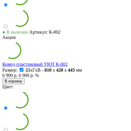
● В наличии
Артикул: К-002
Акция
Комод пластиковый УЮТ К-002
Размер:
ШxГxВ -
810
x
420
x
445
мм
6 900 р.
6 900 р.
%
В корзину
Цвет: