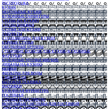
РАСПРОДАЖА
КУХНЯ
МОДУЛЬНЫЕ КУХНИ
КУХОННЫЕ ГАРНИТУРЫ
СТОЛЫ НА КУХНЮ
СТОЛЫ КНИЖКИ
СТУЛЬЯ ДЛЯ КУХНИ
ТАБУРЕТЫ
СТОЛЕШНИЦЫ ДЛЯ КУХНИ
БАРНЫЕ СТУЛЬЯ
ОБЕДЕННЫЕ ГРУППЫ
СТЕНОВЫЕ ПАНЕЛИ ДЛЯ КУХНИ (КУХОННЫЕ
ФАРТУКИ)
КУХОННЫЕ УГОЛКИ МЯГКИЕ
ДИВАНЫ НА КУХНЮ
МОЙКИ
ФИЛЬТРЫ ДЛЯ ВОДЫ
СМЕСИТЕЛИ
БЫТОВАЯ ТЕХНИКА
ВЫТЯЖКИ
КУХОННАЯ ФУРНИТУРА
ГОСТИНАЯ
СТЕНКИ В ГОСТИНУЮ
МОДУЛЬНЫЕ СИСТЕМЫ ДЛЯ ГОСТИНОЙ
ЭЛЕКТРОКАМИНЫ