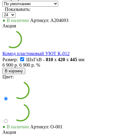
Показывать:
● В наличии
Артикул: А204693
Акция
Комод пластиковый УЮТ К-012
Размер:
ШxГxВ -
810
x
420
x
445
мм
6 900 р.
6 900 р.
%
В корзину
Цвет:
● В наличии
Артикул: О-001
Акция