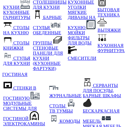
СТОЛЕШНИЦЫ
КУХОННЫЕ
КУХНИ
ДЛЯ КУХНИ
УГОЛКИ
БЫТОВАЯ
КУХОННЫЕ
МЯГКИЕ
ТЕХНИКА
ГАРНИТУРЫ
БАРНЫЕ
ДИВАНЫ НА
СТОЛЫ
СТУЛЬЯ
КУХНЮ
ВЫТЯЖКИ
НА КУХНЮ
ОБЕДЕННЫЕ
МОЙКИ
ФИЛЬТРЫ
СТОЛЫ
ГРУППЫ
ДЛЯ ВОДЫ
КУХОННАЯ
КНИЖКИ
СТЕНОВЫЕ
ФУРНИТУРА
ПАНЕЛИ ДЛЯ
СТУЛЬЯ
КУХНИ
СМЕСИТЕЛИ
ДЛЯ КУХНИ
(КУХОННЫЕ
ФАРТУКИ)
ГОСТИНАЯ
СЕРВАНТЫ
СТЕНКИ В
ДЛЯ ПОСУДЫ,
ЖУРНАЛЬНЫЕ
БАРНЫЕ ШКАФЫ
ГОСТИНУЮ
МОДУЛЬНЫЕ
СТОЛЫ
СИСТЕМЫ ДЛЯ
ТВ ТУМБЫ
БЕСКАРКАСНАЯ
ГОСТИНОЙ
КОМОДЫ
МЕБЕЛЬ
ЭЛЕКТРОКАМИНЫ
МЯГКАЯ МЕБЕЛЬ