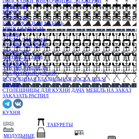
ПОДСТАВКИ, ЦВЕТОЧНИЦЫ, ЭТАЖЕРКИ
КОНСОЛИ
БЮРО
СУНДУКИ
БЕСКАРКАСНАЯ МЕБЕЛЬ
МЯГКАЯ МЕБЕЛЬ
HoReKa
СТОЛЫ ДЛЯ КАФЕ
СТУЛЬЯ ДЛЯ КАФЕ
Мебель лофт
БАРНЫЕ СТУЛЬЯ
ВЕШАЛКИ
УЛИЧНАЯ МЕБЕЛЬ
ГЛАДИЛЬНЫЕ ДОСКИ
ВСТРОЕННАЯ ГЛАДИЛЬНАЯ ДОСКА BELSI
АКЦИИ
СТОЛЕШНИЦЫ ДЛЯ КУХНИ
ДАЧА
МЕБЕЛЬ НА ЗАКАЗ
ЗАКАЗАТЬ РАСПИЛ
КУХНЯ
ТАБУРЕТЫ
МОДУЛЬНЫЕ