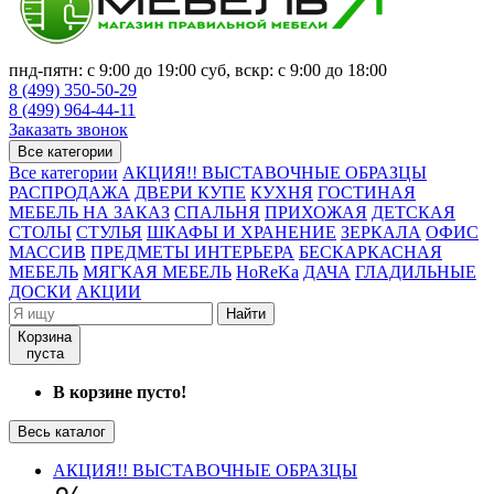
пнд-пятн: с 9:00 до 19:00 суб, вскр: с 9:00 до 18:00
8 (499) 350-50-29
8 (499) 964-44-11
Заказать звонок
Все категории
Все категории
АКЦИЯ!! ВЫСТАВОЧНЫЕ ОБРАЗЦЫ
РАСПРОДАЖА
ДВЕРИ КУПЕ
КУХНЯ
ГОСТИНАЯ
МЕБЕЛЬ НА ЗАКАЗ
СПАЛЬНЯ
ПРИХОЖАЯ
ДЕТСКАЯ
СТОЛЫ
СТУЛЬЯ
ШКАФЫ И ХРАНЕНИЕ
ЗЕРКАЛА
ОФИС
МАССИВ
ПРЕДМЕТЫ ИНТЕРЬЕРА
БЕСКАРКАСНАЯ
МЕБЕЛЬ
МЯГКАЯ МЕБЕЛЬ
HoReKa
ДАЧА
ГЛАДИЛЬНЫЕ
ДОСКИ
АКЦИИ
Найти
Корзина
пуста
В корзине пусто!
Весь каталог
АКЦИЯ!! ВЫСТАВОЧНЫЕ ОБРАЗЦЫ