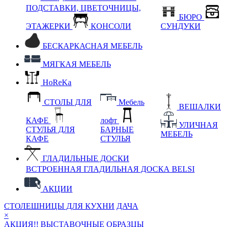
ПОДСТАВКИ, ЦВЕТОЧНИЦЫ,
БЮРО
ЭТАЖЕРКИ
КОНСОЛИ
СУНДУКИ
БЕСКАРКАСНАЯ МЕБЕЛЬ
МЯГКАЯ МЕБЕЛЬ
HoReKa
СТОЛЫ ДЛЯ
Мебель
ВЕШАЛКИ
КАФЕ
лофт
УЛИЧНАЯ
СТУЛЬЯ ДЛЯ
БАРНЫЕ
МЕБЕЛЬ
КАФЕ
СТУЛЬЯ
ГЛАДИЛЬНЫЕ ДОСКИ
ВСТРОЕННАЯ ГЛАДИЛЬНАЯ ДОСКА BELSI
АКЦИИ
СТОЛЕШНИЦЫ ДЛЯ КУХНИ
ДАЧА
×
АКЦИЯ!! ВЫСТАВОЧНЫЕ ОБРАЗЦЫ