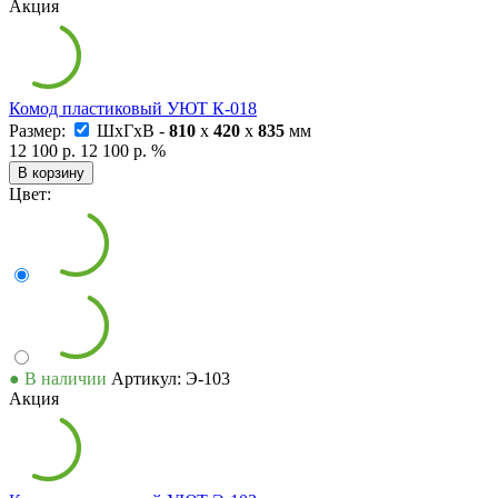
Акция
Комод пластиковый УЮТ К-018
Размер:
ШxГxВ -
810
x
420
x
835
мм
12 100 р.
12 100 р.
%
В корзину
Цвет:
● В наличии
Артикул: Э-103
Акция