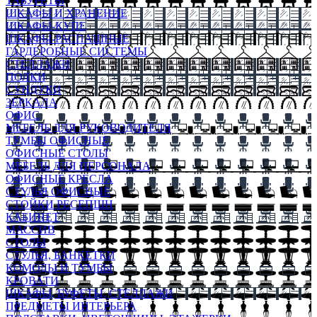
ТАБУРЕТЫ
ШКАФЫ И ХРАНЕНИЕ
ШКАФЫ-КУПЕ
ШКАФЫ-РАСПАШНЫЕ
ГАРДЕРОБНЫЕ СИСТЕМЫ
СТЕЛЛАЖИ
ПОЛКИ
СУНДУКИ
ЗЕРКАЛА
ОФИС
МЕБЕЛЬ ДЛЯ РУКОВОДИТЕЛЯ
ТУМБЫ ОФИСНЫЕ
ОФИСНЫЕ СТОЛЫ
МЕБЕЛЬ ДЛЯ ПЕРСОНАЛА
ОФИСНЫЕ КРЕСЛА
СТУЛЬЯ ОФИСНЫЕ
СТОЙКИ РЕСЕПШН
КАБИНЕТ
МАССИВ
СТОЛЫ
СТУЛЬЯ, БАНКЕТКИ
КОМОДЫ И ТУМБЫ
КРОВАТИ
ШКАФЫ, БУФЕТЫ, СТЕЛЛАЖИ
ПРЕДМЕТЫ ИНТЕРЬЕРА