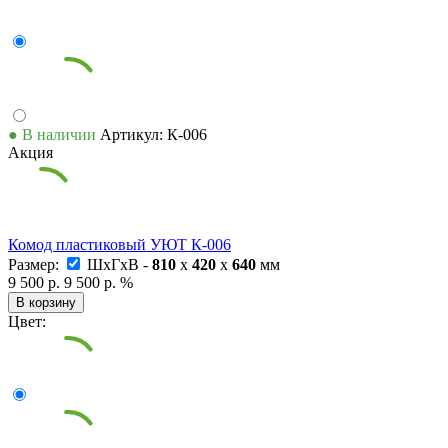
● В наличии
Артикул: К-006
Акция
Комод пластиковый УЮТ К-006
Размер:
ШxГxВ -
810
x
420
x
640
мм
9 500 р.
9 500 р.
%
В корзину
Цвет: