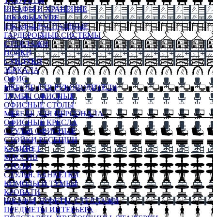
ТАБУРЕТЫ
ШКАФЫ И ХРАНЕНИЕ
ШКАФЫ-КУПЕ
ШКАФЫ-РАСПАШНЫЕ
ГАРДЕРОБНЫЕ СИСТЕМЫ
СТЕЛЛАЖИ
ПОЛКИ
СУНДУКИ
ЗЕРКАЛА
ОФИС
МЕБЕЛЬ ДЛЯ РУКОВОДИТЕЛЯ
ТУМБЫ ОФИСНЫЕ
ОФИСНЫЕ СТОЛЫ
МЕБЕЛЬ ДЛЯ ПЕРСОНАЛА
ОФИСНЫЕ КРЕСЛА
СТУЛЬЯ ОФИСНЫЕ
СТОЙКИ РЕСЕПШН
КАБИНЕТ
МАССИВ
СТОЛЫ
СТУЛЬЯ, БАНКЕТКИ
КОМОДЫ И ТУМБЫ
КРОВАТИ
ШКАФЫ, БУФЕТЫ, СТЕЛЛАЖИ
ПРЕДМЕТЫ ИНТЕРЬЕРА