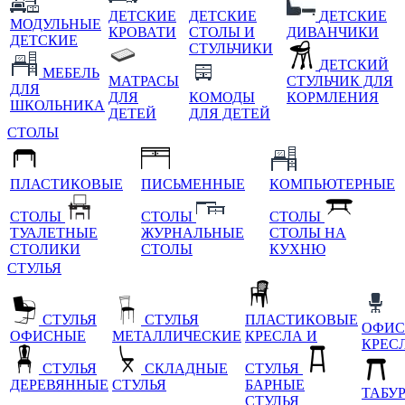
ДЕТСКИЕ
ДЕТСКИЕ
ДЕТСКИЕ
МОДУЛЬНЫЕ
КРОВАТИ
СТОЛЫ И
ДИВАНЧИКИ
ДЕТСКИЕ
СТУЛЬЧИКИ
ДЕТСКИЙ
МЕБЕЛЬ
МАТРАСЫ
СТУЛЬЧИК ДЛЯ
ДЛЯ
ДЛЯ
КОМОДЫ
КОРМЛЕНИЯ
ШКОЛЬНИКА
ДЕТЕЙ
ДЛЯ ДЕТЕЙ
СТОЛЫ
ПЛАСТИКОВЫЕ
ПИСЬМЕННЫЕ
КОМПЬЮТЕРНЫЕ
СТОЛЫ
СТОЛЫ
СТОЛЫ
ТУАЛЕТНЫЕ
ЖУРНАЛЬНЫЕ
СТОЛЫ НА
СТОЛИКИ
СТОЛЫ
КУХНЮ
СТУЛЬЯ
СТУЛЬЯ
СТУЛЬЯ
ПЛАСТИКОВЫЕ
ОФИС
ОФИСНЫЕ
МЕТАЛЛИЧЕСКИЕ
КРЕСЛА И
КРЕС
СТУЛЬЯ
СКЛАДНЫЕ
СТУЛЬЯ
ДЕРЕВЯННЫЕ
СТУЛЬЯ
БАРНЫЕ
ТАБУ
СТУЛЬЯ