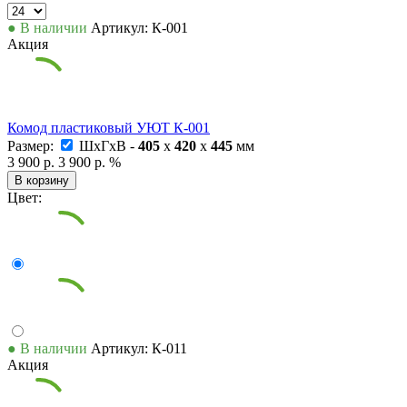
● В наличии
Артикул: К-001
Акция
Комод пластиковый УЮТ К-001
Размер:
ШxГxВ -
405
x
420
x
445
мм
3 900 р.
3 900 р.
%
В корзину
Цвет:
● В наличии
Артикул: К-011
Акция