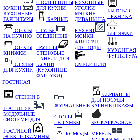
СТОЛЕШНИЦЫ
КУХОННЫЕ
КУХНИ
ДЛЯ КУХНИ
УГОЛКИ
БЫТОВАЯ
КУХОННЫЕ
МЯГКИЕ
ТЕХНИКА
ГАРНИТУРЫ
БАРНЫЕ
ДИВАНЫ НА
СТОЛЫ
СТУЛЬЯ
КУХНЮ
ВЫТЯЖКИ
НА КУХНЮ
ОБЕДЕННЫЕ
МОЙКИ
ФИЛЬТРЫ
СТОЛЫ
ГРУППЫ
ДЛЯ ВОДЫ
КУХОННАЯ
КНИЖКИ
СТЕНОВЫЕ
ФУРНИТУРА
ПАНЕЛИ ДЛЯ
СТУЛЬЯ
КУХНИ
СМЕСИТЕЛИ
ДЛЯ КУХНИ
(КУХОННЫЕ
ФАРТУКИ)
ГОСТИНАЯ
СЕРВАНТЫ
СТЕНКИ В
ДЛЯ ПОСУДЫ,
ЖУРНАЛЬНЫЕ
БАРНЫЕ ШКАФЫ
ГОСТИНУЮ
МОДУЛЬНЫЕ
СТОЛЫ
СИСТЕМЫ ДЛЯ
ТВ ТУМБЫ
БЕСКАРКАСНАЯ
ГОСТИНОЙ
КОМОДЫ
МЕБЕЛЬ
ЭЛЕКТРОКАМИНЫ
МЯГКАЯ МЕБЕЛЬ