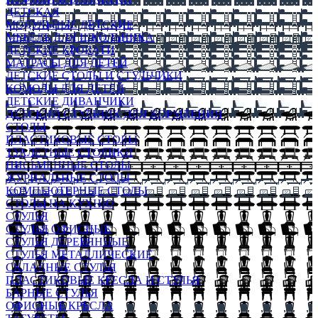
ДЕТСКАЯ
МОДУЛЬНЫЕ ДЕТСКИЕ
МЕБЕЛЬ ДЛЯ ШКОЛЬНИКА
ДЕТСКИЕ КРОВАТИ
МАТРАСЫ ДЛЯ ДЕТЕЙ
ДЕТСКИЕ СТОЛЫ И СТУЛЬЧИКИ
КОМОДЫ ДЛЯ ДЕТЕЙ
ДЕТСКИЕ ДИВАНЧИКИ
ДЕТСКИЙ СТУЛЬЧИК ДЛЯ КОРМЛЕНИЯ
СТОЛЫ
ПЛАСТИКОВЫЕ СТОЛЫ
ТУАЛЕТНЫЕ СТОЛИКИ
ПИСЬМЕННЫЕ СТОЛЫ
ЖУРНАЛЬНЫЕ СТОЛЫ
КОМПЬЮТЕРНЫЕ СТОЛЫ
СТОЛЫ НА КУХНЮ
СТУЛЬЯ
СТУЛЬЯ ОФИСНЫЕ
СТУЛЬЯ ДЕРЕВЯННЫЕ
СТУЛЬЯ МЕТАЛЛИЧЕСКИЕ
СКЛАДНЫЕ СТУЛЬЯ
ПЛАСТИКОВЫЕ КРЕСЛА И СТУЛЬЯ
БАРНЫЕ СТУЛЬЯ
ОФИСНЫЕ КРЕСЛА