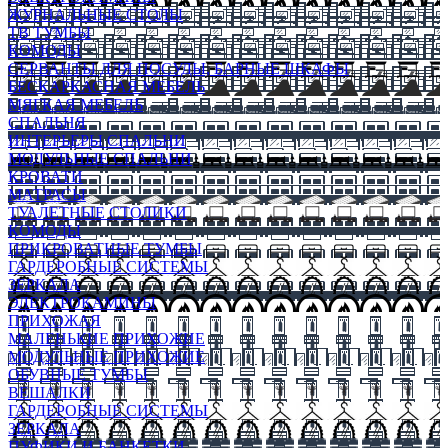
ЖУРНАЛЬНЫЕ СТОЛЫ
ТВ ТУМБЫ
КОМОДЫ
СЕРВАНТЫ ДЛЯ ПОСУДЫ, БАРНЫЕ ШКАФЫ
БЕСКАРКАСНАЯ МЕБЕЛЬ
МЯГКАЯ МЕБЕЛЬ
СПАЛЬНЯ
ИНТЕРЬЕРЫ СПАЛЬНИ
МОДУЛЬНЫЕ СПАЛЬНИ
КРОВАТИ
МАТРАСЫ
ТУАЛЕТНЫЕ СТОЛИКИ
КОМОДЫ
ПРИКРОВАТНЫЕ ТУМБЫ
ГАРДЕРОБНЫЕ СИСТЕМЫ
ЗЕРКАЛА
ЭЛЕКТРОКАМИНЫ
ПРИХОЖАЯ
МАЛЕНЬКИЕ ПРИХОЖИЕ
МОДУЛЬНЫЕ ПРИХОЖИЕ
ОБУВНЫЕ ТУМБЫ
ВЕШАЛКИ
ГАРДЕРОБНЫЕ СИСТЕМЫ
ЗЕРКАЛА
ПУФИКИ И БАНКЕТКИ