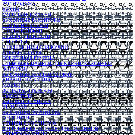
РАСПРОДАЖА
КУХНЯ
МОДУЛЬНЫЕ КУХНИ
КУХОННЫЕ ГАРНИТУРЫ
СТОЛЫ НА КУХНЮ
СТОЛЫ КНИЖКИ
СТУЛЬЯ ДЛЯ КУХНИ
ТАБУРЕТЫ
СТОЛЕШНИЦЫ ДЛЯ КУХНИ
БАРНЫЕ СТУЛЬЯ
ОБЕДЕННЫЕ ГРУППЫ
СТЕНОВЫЕ ПАНЕЛИ ДЛЯ КУХНИ (КУХОННЫЕ
ФАРТУКИ)
КУХОННЫЕ УГОЛКИ МЯГКИЕ
ДИВАНЫ НА КУХНЮ
МОЙКИ
ФИЛЬТРЫ ДЛЯ ВОДЫ
СМЕСИТЕЛИ
БЫТОВАЯ ТЕХНИКА
ВЫТЯЖКИ
КУХОННАЯ ФУРНИТУРА
ГОСТИНАЯ
СТЕНКИ В ГОСТИНУЮ
МОДУЛЬНЫЕ СИСТЕМЫ ДЛЯ ГОСТИНОЙ
ЭЛЕКТРОКАМИНЫ