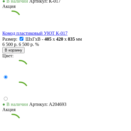
● В наличии
Артикул: К-017
Акция
Комод пластиковый УЮТ К-017
Размер:
ШxГxВ -
405
x
420
x
835
мм
6 500 р.
6 500 р.
%
В корзину
Цвет:
● В наличии
Артикул: А204693
Акция