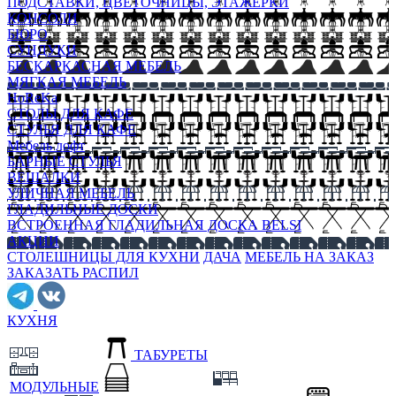
ПОДСТАВКИ, ЦВЕТОЧНИЦЫ, ЭТАЖЕРКИ
КОНСОЛИ
БЮРО
СУНДУКИ
БЕСКАРКАСНАЯ МЕБЕЛЬ
МЯГКАЯ МЕБЕЛЬ
HoReKa
СТОЛЫ ДЛЯ КАФЕ
СТУЛЬЯ ДЛЯ КАФЕ
Мебель лофт
БАРНЫЕ СТУЛЬЯ
ВЕШАЛКИ
УЛИЧНАЯ МЕБЕЛЬ
ГЛАДИЛЬНЫЕ ДОСКИ
ВСТРОЕННАЯ ГЛАДИЛЬНАЯ ДОСКА BELSI
АКЦИИ
СТОЛЕШНИЦЫ ДЛЯ КУХНИ
ДАЧА
МЕБЕЛЬ НА ЗАКАЗ
ЗАКАЗАТЬ РАСПИЛ
КУХНЯ
ТАБУРЕТЫ
МОДУЛЬНЫЕ