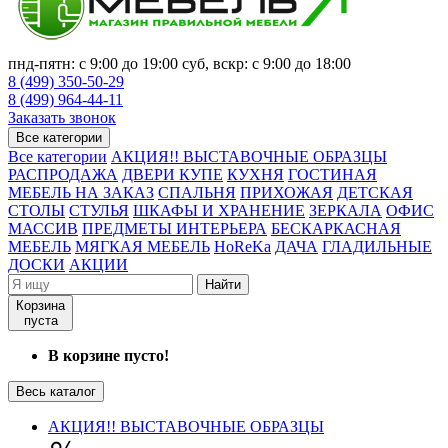
пнд-пятн: с 9:00 до 19:00 суб, вскр: с 9:00 до 18:00
8 (499) 350-50-29
8 (499) 964-44-11
Заказать звонок
Все категории
Все категории
АКЦИЯ!! ВЫСТАВОЧНЫЕ ОБРАЗЦЫ
РАСПРОДАЖА
ДВЕРИ КУПЕ
КУХНЯ
ГОСТИНАЯ
МЕБЕЛЬ НА ЗАКАЗ
СПАЛЬНЯ
ПРИХОЖАЯ
ДЕТСКАЯ
СТОЛЫ
СТУЛЬЯ
ШКАФЫ И ХРАНЕНИЕ
ЗЕРКАЛА
ОФИС
МАССИВ
ПРЕДМЕТЫ ИНТЕРЬЕРА
БЕСКАРКАСНАЯ
МЕБЕЛЬ
МЯГКАЯ МЕБЕЛЬ
HoReKa
ДАЧА
ГЛАДИЛЬНЫЕ
ДОСКИ
АКЦИИ
Найти
Корзина
пуста
В корзине пусто!
Весь каталог
АКЦИЯ!! ВЫСТАВОЧНЫЕ ОБРАЗЦЫ