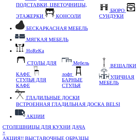
ПОДСТАВКИ, ЦВЕТОЧНИЦЫ,
БЮРО
ЭТАЖЕРКИ
КОНСОЛИ
СУНДУКИ
БЕСКАРКАСНАЯ МЕБЕЛЬ
МЯГКАЯ МЕБЕЛЬ
HoReKa
СТОЛЫ ДЛЯ
Мебель
ВЕШАЛКИ
КАФЕ
лофт
УЛИЧНАЯ
СТУЛЬЯ ДЛЯ
БАРНЫЕ
МЕБЕЛЬ
КАФЕ
СТУЛЬЯ
ГЛАДИЛЬНЫЕ ДОСКИ
ВСТРОЕННАЯ ГЛАДИЛЬНАЯ ДОСКА BELSI
АКЦИИ
СТОЛЕШНИЦЫ ДЛЯ КУХНИ
ДАЧА
×
АКЦИЯ!! ВЫСТАВОЧНЫЕ ОБРАЗЦЫ