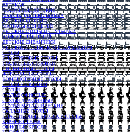
ДЕТСКАЯ
МОДУЛЬНЫЕ ДЕТСКИЕ
МЕБЕЛЬ ДЛЯ ШКОЛЬНИКА
ДЕТСКИЕ КРОВАТИ
МАТРАСЫ ДЛЯ ДЕТЕЙ
ДЕТСКИЕ СТОЛЫ И СТУЛЬЧИКИ
КОМОДЫ ДЛЯ ДЕТЕЙ
ДЕТСКИЕ ДИВАНЧИКИ
ДЕТСКИЙ СТУЛЬЧИК ДЛЯ КОРМЛЕНИЯ
СТОЛЫ
ПЛАСТИКОВЫЕ СТОЛЫ
ТУАЛЕТНЫЕ СТОЛИКИ
ПИСЬМЕННЫЕ СТОЛЫ
ЖУРНАЛЬНЫЕ СТОЛЫ
КОМПЬЮТЕРНЫЕ СТОЛЫ
СТОЛЫ НА КУХНЮ
СТУЛЬЯ
СТУЛЬЯ ОФИСНЫЕ
СТУЛЬЯ ДЕРЕВЯННЫЕ
СТУЛЬЯ МЕТАЛЛИЧЕСКИЕ
СКЛАДНЫЕ СТУЛЬЯ
ПЛАСТИКОВЫЕ КРЕСЛА И СТУЛЬЯ
БАРНЫЕ СТУЛЬЯ
ОФИСНЫЕ КРЕСЛА