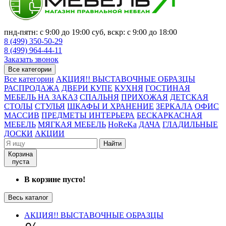
пнд-пятн: с 9:00 до 19:00 суб, вскр: с 9:00 до 18:00
8 (499) 350-50-29
8 (499) 964-44-11
Заказать звонок
Все категории
Все категории
АКЦИЯ!! ВЫСТАВОЧНЫЕ ОБРАЗЦЫ
РАСПРОДАЖА
ДВЕРИ КУПЕ
КУХНЯ
ГОСТИНАЯ
МЕБЕЛЬ НА ЗАКАЗ
СПАЛЬНЯ
ПРИХОЖАЯ
ДЕТСКАЯ
СТОЛЫ
СТУЛЬЯ
ШКАФЫ И ХРАНЕНИЕ
ЗЕРКАЛА
ОФИС
МАССИВ
ПРЕДМЕТЫ ИНТЕРЬЕРА
БЕСКАРКАСНАЯ
МЕБЕЛЬ
МЯГКАЯ МЕБЕЛЬ
HoReKa
ДАЧА
ГЛАДИЛЬНЫЕ
ДОСКИ
АКЦИИ
Найти
Корзина
пуста
В корзине пусто!
Весь каталог
АКЦИЯ!! ВЫСТАВОЧНЫЕ ОБРАЗЦЫ