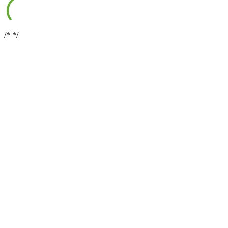
/*
*/