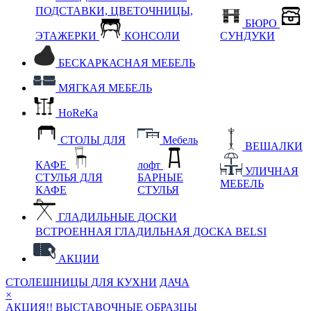
ПОДСТАВКИ, ЦВЕТОЧНИЦЫ,
БЮРО
ЭТАЖЕРКИ
КОНСОЛИ
СУНДУКИ
БЕСКАРКАСНАЯ МЕБЕЛЬ
МЯГКАЯ МЕБЕЛЬ
HoReKa
СТОЛЫ ДЛЯ
Мебель
ВЕШАЛКИ
КАФЕ
лофт
УЛИЧНАЯ
СТУЛЬЯ ДЛЯ
БАРНЫЕ
МЕБЕЛЬ
КАФЕ
СТУЛЬЯ
ГЛАДИЛЬНЫЕ ДОСКИ
ВСТРОЕННАЯ ГЛАДИЛЬНАЯ ДОСКА BELSI
АКЦИИ
СТОЛЕШНИЦЫ ДЛЯ КУХНИ
ДАЧА
×
АКЦИЯ!! ВЫСТАВОЧНЫЕ ОБРАЗЦЫ