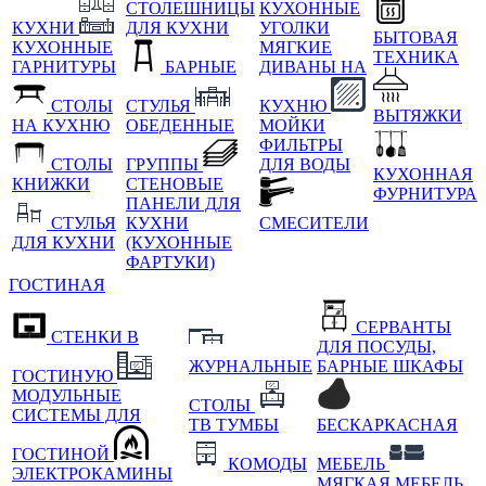
СТОЛЕШНИЦЫ
КУХОННЫЕ
КУХНИ
ДЛЯ КУХНИ
УГОЛКИ
БЫТОВАЯ
КУХОННЫЕ
МЯГКИЕ
ТЕХНИКА
ГАРНИТУРЫ
БАРНЫЕ
ДИВАНЫ НА
СТОЛЫ
СТУЛЬЯ
КУХНЮ
ВЫТЯЖКИ
НА КУХНЮ
ОБЕДЕННЫЕ
МОЙКИ
ФИЛЬТРЫ
СТОЛЫ
ГРУППЫ
ДЛЯ ВОДЫ
КУХОННАЯ
КНИЖКИ
СТЕНОВЫЕ
ФУРНИТУРА
ПАНЕЛИ ДЛЯ
СТУЛЬЯ
КУХНИ
СМЕСИТЕЛИ
ДЛЯ КУХНИ
(КУХОННЫЕ
ФАРТУКИ)
ГОСТИНАЯ
СЕРВАНТЫ
СТЕНКИ В
ДЛЯ ПОСУДЫ,
ЖУРНАЛЬНЫЕ
БАРНЫЕ ШКАФЫ
ГОСТИНУЮ
МОДУЛЬНЫЕ
СТОЛЫ
СИСТЕМЫ ДЛЯ
ТВ ТУМБЫ
БЕСКАРКАСНАЯ
ГОСТИНОЙ
КОМОДЫ
МЕБЕЛЬ
ЭЛЕКТРОКАМИНЫ
МЯГКАЯ МЕБЕЛЬ