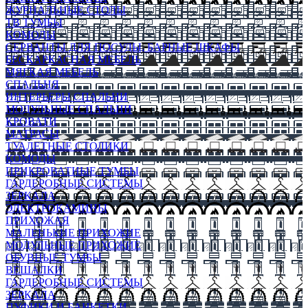
ЖУРНАЛЬНЫЕ СТОЛЫ
ТВ ТУМБЫ
КОМОДЫ
СЕРВАНТЫ ДЛЯ ПОСУДЫ, БАРНЫЕ ШКАФЫ
БЕСКАРКАСНАЯ МЕБЕЛЬ
МЯГКАЯ МЕБЕЛЬ
СПАЛЬНЯ
ИНТЕРЬЕРЫ СПАЛЬНИ
МОДУЛЬНЫЕ СПАЛЬНИ
КРОВАТИ
МАТРАСЫ
ТУАЛЕТНЫЕ СТОЛИКИ
КОМОДЫ
ПРИКРОВАТНЫЕ ТУМБЫ
ГАРДЕРОБНЫЕ СИСТЕМЫ
ЗЕРКАЛА
ЭЛЕКТРОКАМИНЫ
ПРИХОЖАЯ
МАЛЕНЬКИЕ ПРИХОЖИЕ
МОДУЛЬНЫЕ ПРИХОЖИЕ
ОБУВНЫЕ ТУМБЫ
ВЕШАЛКИ
ГАРДЕРОБНЫЕ СИСТЕМЫ
ЗЕРКАЛА
ПУФИКИ И БАНКЕТКИ