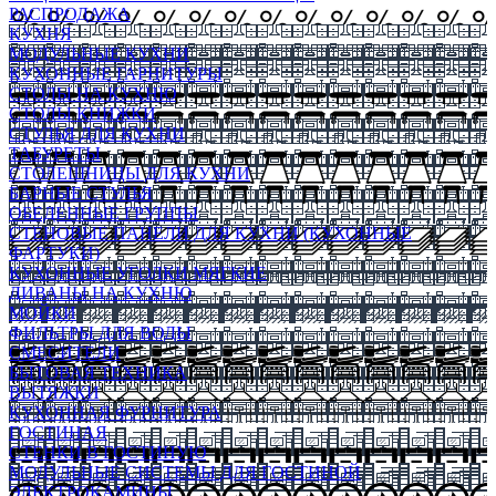
РАСПРОДАЖА
КУХНЯ
МОДУЛЬНЫЕ КУХНИ
КУХОННЫЕ ГАРНИТУРЫ
СТОЛЫ НА КУХНЮ
СТОЛЫ КНИЖКИ
СТУЛЬЯ ДЛЯ КУХНИ
ТАБУРЕТЫ
СТОЛЕШНИЦЫ ДЛЯ КУХНИ
БАРНЫЕ СТУЛЬЯ
ОБЕДЕННЫЕ ГРУППЫ
СТЕНОВЫЕ ПАНЕЛИ ДЛЯ КУХНИ (КУХОННЫЕ
ФАРТУКИ)
КУХОННЫЕ УГОЛКИ МЯГКИЕ
ДИВАНЫ НА КУХНЮ
МОЙКИ
ФИЛЬТРЫ ДЛЯ ВОДЫ
СМЕСИТЕЛИ
БЫТОВАЯ ТЕХНИКА
ВЫТЯЖКИ
КУХОННАЯ ФУРНИТУРА
ГОСТИНАЯ
СТЕНКИ В ГОСТИНУЮ
МОДУЛЬНЫЕ СИСТЕМЫ ДЛЯ ГОСТИНОЙ
ЭЛЕКТРОКАМИНЫ