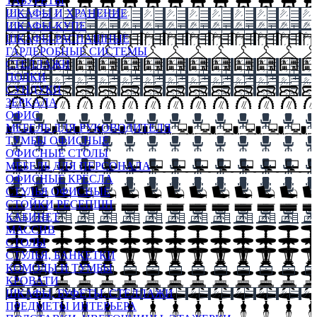
ТАБУРЕТЫ
ШКАФЫ И ХРАНЕНИЕ
ШКАФЫ-КУПЕ
ШКАФЫ-РАСПАШНЫЕ
ГАРДЕРОБНЫЕ СИСТЕМЫ
СТЕЛЛАЖИ
ПОЛКИ
СУНДУКИ
ЗЕРКАЛА
ОФИС
МЕБЕЛЬ ДЛЯ РУКОВОДИТЕЛЯ
ТУМБЫ ОФИСНЫЕ
ОФИСНЫЕ СТОЛЫ
МЕБЕЛЬ ДЛЯ ПЕРСОНАЛА
ОФИСНЫЕ КРЕСЛА
СТУЛЬЯ ОФИСНЫЕ
СТОЙКИ РЕСЕПШН
КАБИНЕТ
МАССИВ
СТОЛЫ
СТУЛЬЯ, БАНКЕТКИ
КОМОДЫ И ТУМБЫ
КРОВАТИ
ШКАФЫ, БУФЕТЫ, СТЕЛЛАЖИ
ПРЕДМЕТЫ ИНТЕРЬЕРА