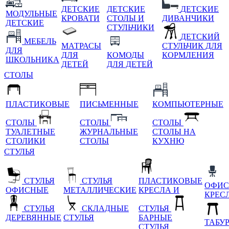
ДЕТСКИЕ
ДЕТСКИЕ
ДЕТСКИЕ
МОДУЛЬНЫЕ
КРОВАТИ
СТОЛЫ И
ДИВАНЧИКИ
ДЕТСКИЕ
СТУЛЬЧИКИ
ДЕТСКИЙ
МЕБЕЛЬ
МАТРАСЫ
СТУЛЬЧИК ДЛЯ
ДЛЯ
ДЛЯ
КОМОДЫ
КОРМЛЕНИЯ
ШКОЛЬНИКА
ДЕТЕЙ
ДЛЯ ДЕТЕЙ
СТОЛЫ
ПЛАСТИКОВЫЕ
ПИСЬМЕННЫЕ
КОМПЬЮТЕРНЫЕ
СТОЛЫ
СТОЛЫ
СТОЛЫ
ТУАЛЕТНЫЕ
ЖУРНАЛЬНЫЕ
СТОЛЫ НА
СТОЛИКИ
СТОЛЫ
КУХНЮ
СТУЛЬЯ
СТУЛЬЯ
СТУЛЬЯ
ПЛАСТИКОВЫЕ
ОФИС
ОФИСНЫЕ
МЕТАЛЛИЧЕСКИЕ
КРЕСЛА И
КРЕС
СТУЛЬЯ
СКЛАДНЫЕ
СТУЛЬЯ
ДЕРЕВЯННЫЕ
СТУЛЬЯ
БАРНЫЕ
ТАБУ
СТУЛЬЯ