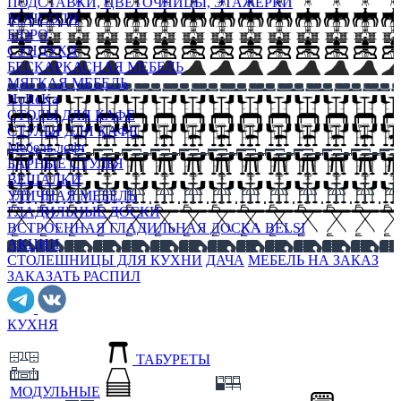
ПОДСТАВКИ, ЦВЕТОЧНИЦЫ, ЭТАЖЕРКИ
КОНСОЛИ
БЮРО
СУНДУКИ
БЕСКАРКАСНАЯ МЕБЕЛЬ
МЯГКАЯ МЕБЕЛЬ
HoReKa
СТОЛЫ ДЛЯ КАФЕ
СТУЛЬЯ ДЛЯ КАФЕ
Мебель лофт
БАРНЫЕ СТУЛЬЯ
ВЕШАЛКИ
УЛИЧНАЯ МЕБЕЛЬ
ГЛАДИЛЬНЫЕ ДОСКИ
ВСТРОЕННАЯ ГЛАДИЛЬНАЯ ДОСКА BELSI
АКЦИИ
СТОЛЕШНИЦЫ ДЛЯ КУХНИ
ДАЧА
МЕБЕЛЬ НА ЗАКАЗ
ЗАКАЗАТЬ РАСПИЛ
КУХНЯ
ТАБУРЕТЫ
МОДУЛЬНЫЕ