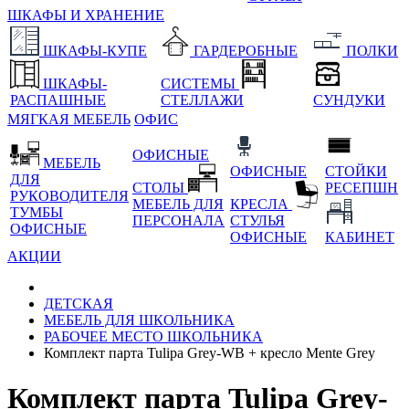
ШКАФЫ И ХРАНЕНИЕ
ШКАФЫ-КУПЕ
ГАРДЕРОБНЫЕ
ПОЛКИ
ШКАФЫ-
СИСТЕМЫ
РАСПАШНЫЕ
СТЕЛЛАЖИ
СУНДУКИ
МЯГКАЯ МЕБЕЛЬ
ОФИС
ОФИСНЫЕ
МЕБЕЛЬ
ОФИСНЫЕ
СТОЙКИ
ДЛЯ
СТОЛЫ
РЕСЕПШН
РУКОВОДИТЕЛЯ
МЕБЕЛЬ ДЛЯ
КРЕСЛА
ТУМБЫ
ПЕРСОНАЛА
СТУЛЬЯ
ОФИСНЫЕ
ОФИСНЫЕ
КАБИНЕТ
АКЦИИ
ДЕТСКАЯ
МЕБЕЛЬ ДЛЯ ШКОЛЬНИКА
РАБОЧЕЕ МЕСТО ШКОЛЬНИКА
Комплект парта Tulipa Grey-WB + кресло Mente Grey
Комплект парта Tulipa Grey-