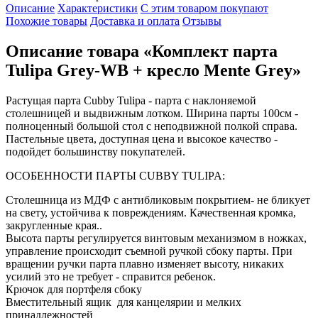
Описание
Характеристики
С этим товаром покупают
Похожие товары
Доставка и оплата
Отзывы
Описание товара «Комплект парта
Tulipa Grey-WB + кресло Mente Grey»
Растущая парта Cubby Tulipa - парта с наклоняемой
столешницей и выдвижным лотком. Ширина парты 100см -
полноценный большой стол с неподвижной полкой справа.
Пастельные цвета, доступная цена и высокое качество -
подойдет большинству покупателей.
ОСОБЕННОСТИ ПАРТЫ CUBBY TULIPA:
Столешница из МДФ с антибликовым покрытием- не бликует
на свету, устойчива к повреждениям. Качественная кромка,
закругленные края..
Высота парты регулируется винтовым механизмом в ножках,
управление происходит съемной ручкой сбоку парты. При
вращении ручки парта плавно изменяет высоту, никаких
усилий это не требует - справится ребенок.
Крючок для портфеля сбоку
Вместительный ящик для канцелярии и мелких
принадлежностей