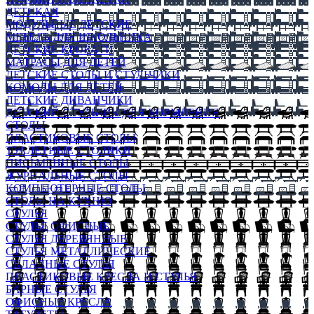
ДЕТСКАЯ
МОДУЛЬНЫЕ ДЕТСКИЕ
МЕБЕЛЬ ДЛЯ ШКОЛЬНИКА
ДЕТСКИЕ КРОВАТИ
МАТРАСЫ ДЛЯ ДЕТЕЙ
ДЕТСКИЕ СТОЛЫ И СТУЛЬЧИКИ
КОМОДЫ ДЛЯ ДЕТЕЙ
ДЕТСКИЕ ДИВАНЧИКИ
ДЕТСКИЙ СТУЛЬЧИК ДЛЯ КОРМЛЕНИЯ
СТОЛЫ
ПЛАСТИКОВЫЕ СТОЛЫ
ТУАЛЕТНЫЕ СТОЛИКИ
ПИСЬМЕННЫЕ СТОЛЫ
ЖУРНАЛЬНЫЕ СТОЛЫ
КОМПЬЮТЕРНЫЕ СТОЛЫ
СТОЛЫ НА КУХНЮ
СТУЛЬЯ
СТУЛЬЯ ОФИСНЫЕ
СТУЛЬЯ ДЕРЕВЯННЫЕ
СТУЛЬЯ МЕТАЛЛИЧЕСКИЕ
СКЛАДНЫЕ СТУЛЬЯ
ПЛАСТИКОВЫЕ КРЕСЛА И СТУЛЬЯ
БАРНЫЕ СТУЛЬЯ
ОФИСНЫЕ КРЕСЛА