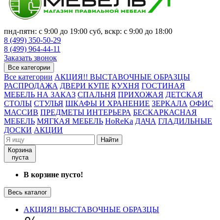
пнд-пятн: с 9:00 до 19:00 суб, вскр: с 9:00 до 18:00
8 (499) 350-50-29
8 (499) 964-44-11
Заказать звонок
Все категории
Все категории
АКЦИЯ!! ВЫСТАВОЧНЫЕ ОБРАЗЦЫ
РАСПРОДАЖА
ДВЕРИ КУПЕ
КУХНЯ
ГОСТИНАЯ
МЕБЕЛЬ НА ЗАКАЗ
СПАЛЬНЯ
ПРИХОЖАЯ
ДЕТСКАЯ
СТОЛЫ
СТУЛЬЯ
ШКАФЫ И ХРАНЕНИЕ
ЗЕРКАЛА
ОФИС
МАССИВ
ПРЕДМЕТЫ ИНТЕРЬЕРА
БЕСКАРКАСНАЯ
МЕБЕЛЬ
МЯГКАЯ МЕБЕЛЬ
HoReKa
ДАЧА
ГЛАДИЛЬНЫЕ
ДОСКИ
АКЦИИ
Найти
Корзина
пуста
В корзине пусто!
Весь каталог
АКЦИЯ!! ВЫСТАВОЧНЫЕ ОБРАЗЦЫ