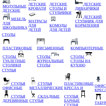
ДЕТСКИЕ
ДЕТСКИЕ
ДЕТСКИЕ
МОДУЛЬНЫЕ
КРОВАТИ
СТОЛЫ И
ДИВАНЧИКИ
ДЕТСКИЕ
СТУЛЬЧИКИ
ДЕТСКИЙ
МЕБЕЛЬ
МАТРАСЫ
СТУЛЬЧИК ДЛЯ
ДЛЯ
ДЛЯ
КОМОДЫ
КОРМЛЕНИЯ
ШКОЛЬНИКА
ДЕТЕЙ
ДЛЯ ДЕТЕЙ
СТОЛЫ
ПЛАСТИКОВЫЕ
ПИСЬМЕННЫЕ
КОМПЬЮТЕРНЫЕ
СТОЛЫ
СТОЛЫ
СТОЛЫ
ТУАЛЕТНЫЕ
ЖУРНАЛЬНЫЕ
СТОЛЫ НА
СТОЛИКИ
СТОЛЫ
КУХНЮ
СТУЛЬЯ
СТУЛЬЯ
СТУЛЬЯ
ПЛАСТИКОВЫЕ
ОФИС
ОФИСНЫЕ
МЕТАЛЛИЧЕСКИЕ
КРЕСЛА И
КРЕС
СТУЛЬЯ
СКЛАДНЫЕ
СТУЛЬЯ
ДЕРЕВЯННЫЕ
СТУЛЬЯ
БАРНЫЕ
ТАБУ
СТУЛЬЯ