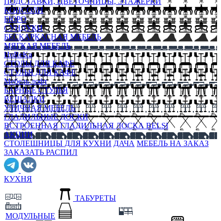
ПОДСТАВКИ, ЦВЕТОЧНИЦЫ, ЭТАЖЕРКИ
КОНСОЛИ
БЮРО
СУНДУКИ
БЕСКАРКАСНАЯ МЕБЕЛЬ
МЯГКАЯ МЕБЕЛЬ
HoReKa
СТОЛЫ ДЛЯ КАФЕ
СТУЛЬЯ ДЛЯ КАФЕ
Мебель лофт
БАРНЫЕ СТУЛЬЯ
ВЕШАЛКИ
УЛИЧНАЯ МЕБЕЛЬ
ГЛАДИЛЬНЫЕ ДОСКИ
ВСТРОЕННАЯ ГЛАДИЛЬНАЯ ДОСКА BELSI
АКЦИИ
СТОЛЕШНИЦЫ ДЛЯ КУХНИ
ДАЧА
МЕБЕЛЬ НА ЗАКАЗ
ЗАКАЗАТЬ РАСПИЛ
КУХНЯ
ТАБУРЕТЫ
МОДУЛЬНЫЕ