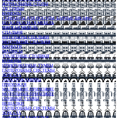
ЖУРНАЛЬНЫЕ СТОЛЫ
ТВ ТУМБЫ
КОМОДЫ
СЕРВАНТЫ ДЛЯ ПОСУДЫ, БАРНЫЕ ШКАФЫ
БЕСКАРКАСНАЯ МЕБЕЛЬ
МЯГКАЯ МЕБЕЛЬ
СПАЛЬНЯ
ИНТЕРЬЕРЫ СПАЛЬНИ
МОДУЛЬНЫЕ СПАЛЬНИ
КРОВАТИ
МАТРАСЫ
ТУАЛЕТНЫЕ СТОЛИКИ
КОМОДЫ
ПРИКРОВАТНЫЕ ТУМБЫ
ГАРДЕРОБНЫЕ СИСТЕМЫ
ЗЕРКАЛА
ЭЛЕКТРОКАМИНЫ
ПРИХОЖАЯ
МАЛЕНЬКИЕ ПРИХОЖИЕ
МОДУЛЬНЫЕ ПРИХОЖИЕ
ОБУВНЫЕ ТУМБЫ
ВЕШАЛКИ
ГАРДЕРОБНЫЕ СИСТЕМЫ
ЗЕРКАЛА
ПУФИКИ И БАНКЕТКИ