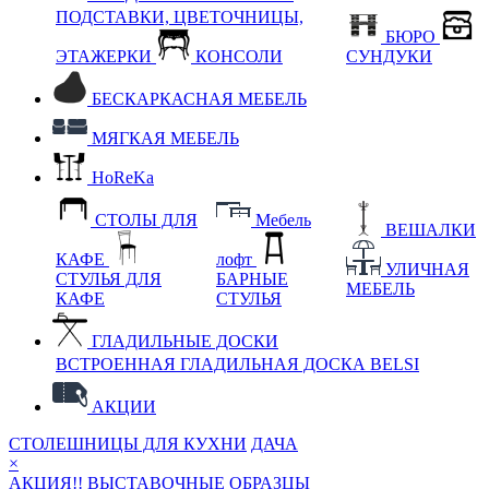
ПОДСТАВКИ, ЦВЕТОЧНИЦЫ,
БЮРО
ЭТАЖЕРКИ
КОНСОЛИ
СУНДУКИ
БЕСКАРКАСНАЯ МЕБЕЛЬ
МЯГКАЯ МЕБЕЛЬ
HoReKa
СТОЛЫ ДЛЯ
Мебель
ВЕШАЛКИ
КАФЕ
лофт
УЛИЧНАЯ
СТУЛЬЯ ДЛЯ
БАРНЫЕ
МЕБЕЛЬ
КАФЕ
СТУЛЬЯ
ГЛАДИЛЬНЫЕ ДОСКИ
ВСТРОЕННАЯ ГЛАДИЛЬНАЯ ДОСКА BELSI
АКЦИИ
СТОЛЕШНИЦЫ ДЛЯ КУХНИ
ДАЧА
×
АКЦИЯ!! ВЫСТАВОЧНЫЕ ОБРАЗЦЫ