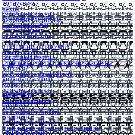
РАСПРОДАЖА
КУХНЯ
МОДУЛЬНЫЕ КУХНИ
КУХОННЫЕ ГАРНИТУРЫ
СТОЛЫ НА КУХНЮ
СТОЛЫ КНИЖКИ
СТУЛЬЯ ДЛЯ КУХНИ
ТАБУРЕТЫ
СТОЛЕШНИЦЫ ДЛЯ КУХНИ
БАРНЫЕ СТУЛЬЯ
ОБЕДЕННЫЕ ГРУППЫ
СТЕНОВЫЕ ПАНЕЛИ ДЛЯ КУХНИ (КУХОННЫЕ
ФАРТУКИ)
КУХОННЫЕ УГОЛКИ МЯГКИЕ
ДИВАНЫ НА КУХНЮ
МОЙКИ
ФИЛЬТРЫ ДЛЯ ВОДЫ
СМЕСИТЕЛИ
БЫТОВАЯ ТЕХНИКА
ВЫТЯЖКИ
КУХОННАЯ ФУРНИТУРА
ГОСТИНАЯ
СТЕНКИ В ГОСТИНУЮ
МОДУЛЬНЫЕ СИСТЕМЫ ДЛЯ ГОСТИНОЙ
ЭЛЕКТРОКАМИНЫ