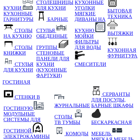
СТОЛЕШНИЦЫ
КУХОННЫЕ
КУХНИ
ДЛЯ КУХНИ
УГОЛКИ
БЫТОВАЯ
КУХОННЫЕ
МЯГКИЕ
ТЕХНИКА
ГАРНИТУРЫ
БАРНЫЕ
ДИВАНЫ НА
СТОЛЫ
СТУЛЬЯ
КУХНЮ
ВЫТЯЖКИ
НА КУХНЮ
ОБЕДЕННЫЕ
МОЙКИ
ФИЛЬТРЫ
СТОЛЫ
ГРУППЫ
ДЛЯ ВОДЫ
КУХОННАЯ
КНИЖКИ
СТЕНОВЫЕ
ФУРНИТУРА
ПАНЕЛИ ДЛЯ
СТУЛЬЯ
КУХНИ
СМЕСИТЕЛИ
ДЛЯ КУХНИ
(КУХОННЫЕ
ФАРТУКИ)
ГОСТИНАЯ
СЕРВАНТЫ
СТЕНКИ В
ДЛЯ ПОСУДЫ,
ЖУРНАЛЬНЫЕ
БАРНЫЕ ШКАФЫ
ГОСТИНУЮ
МОДУЛЬНЫЕ
СТОЛЫ
СИСТЕМЫ ДЛЯ
ТВ ТУМБЫ
БЕСКАРКАСНАЯ
ГОСТИНОЙ
КОМОДЫ
МЕБЕЛЬ
ЭЛЕКТРОКАМИНЫ
МЯГКАЯ МЕБЕЛЬ