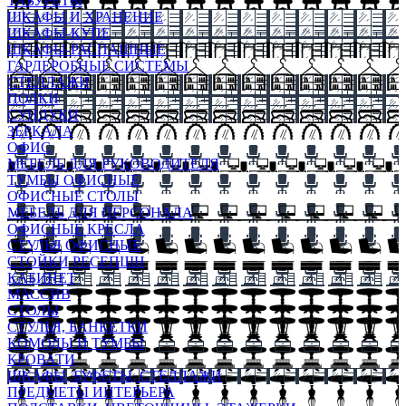
ТАБУРЕТЫ
ШКАФЫ И ХРАНЕНИЕ
ШКАФЫ-КУПЕ
ШКАФЫ-РАСПАШНЫЕ
ГАРДЕРОБНЫЕ СИСТЕМЫ
СТЕЛЛАЖИ
ПОЛКИ
СУНДУКИ
ЗЕРКАЛА
ОФИС
МЕБЕЛЬ ДЛЯ РУКОВОДИТЕЛЯ
ТУМБЫ ОФИСНЫЕ
ОФИСНЫЕ СТОЛЫ
МЕБЕЛЬ ДЛЯ ПЕРСОНАЛА
ОФИСНЫЕ КРЕСЛА
СТУЛЬЯ ОФИСНЫЕ
СТОЙКИ РЕСЕПШН
КАБИНЕТ
МАССИВ
СТОЛЫ
СТУЛЬЯ, БАНКЕТКИ
КОМОДЫ И ТУМБЫ
КРОВАТИ
ШКАФЫ, БУФЕТЫ, СТЕЛЛАЖИ
ПРЕДМЕТЫ ИНТЕРЬЕРА