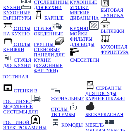
СТОЛЕШНИЦЫ
КУХОННЫЕ
КУХНИ
ДЛЯ КУХНИ
УГОЛКИ
БЫТОВАЯ
КУХОННЫЕ
МЯГКИЕ
ТЕХНИКА
ГАРНИТУРЫ
БАРНЫЕ
ДИВАНЫ НА
СТОЛЫ
СТУЛЬЯ
КУХНЮ
ВЫТЯЖКИ
НА КУХНЮ
ОБЕДЕННЫЕ
МОЙКИ
ФИЛЬТРЫ
СТОЛЫ
ГРУППЫ
ДЛЯ ВОДЫ
КУХОННАЯ
КНИЖКИ
СТЕНОВЫЕ
ФУРНИТУРА
ПАНЕЛИ ДЛЯ
СТУЛЬЯ
КУХНИ
СМЕСИТЕЛИ
ДЛЯ КУХНИ
(КУХОННЫЕ
ФАРТУКИ)
ГОСТИНАЯ
СЕРВАНТЫ
СТЕНКИ В
ДЛЯ ПОСУДЫ,
ЖУРНАЛЬНЫЕ
БАРНЫЕ ШКАФЫ
ГОСТИНУЮ
МОДУЛЬНЫЕ
СТОЛЫ
СИСТЕМЫ ДЛЯ
ТВ ТУМБЫ
БЕСКАРКАСНАЯ
ГОСТИНОЙ
КОМОДЫ
МЕБЕЛЬ
ЭЛЕКТРОКАМИНЫ
МЯГКАЯ МЕБЕЛЬ