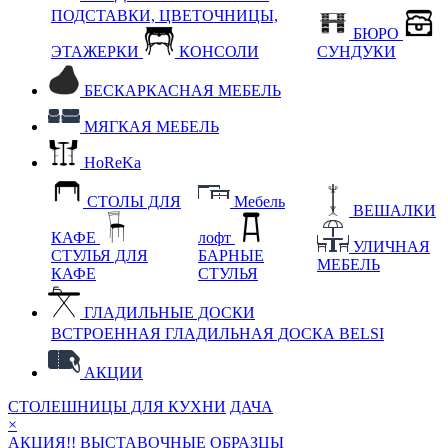
ПОДСТАВКИ, ЦВЕТОЧНИЦЫ,
БЮРО
ЭТАЖЕРКИ
КОНСОЛИ
СУНДУКИ
БЕСКАРКАСНАЯ МЕБЕЛЬ
МЯГКАЯ МЕБЕЛЬ
HoReKa
СТОЛЫ ДЛЯ
Мебель
ВЕШАЛКИ
КАФЕ
лофт
УЛИЧНАЯ
СТУЛЬЯ ДЛЯ
БАРНЫЕ
МЕБЕЛЬ
КАФЕ
СТУЛЬЯ
ГЛАДИЛЬНЫЕ ДОСКИ
ВСТРОЕННАЯ ГЛАДИЛЬНАЯ ДОСКА BELSI
АКЦИИ
СТОЛЕШНИЦЫ ДЛЯ КУХНИ
ДАЧА
×
АКЦИЯ!! ВЫСТАВОЧНЫЕ ОБРАЗЦЫ