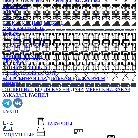
ПОДСТАВКИ, ЦВЕТОЧНИЦЫ, ЭТАЖЕРКИ
КОНСОЛИ
БЮРО
СУНДУКИ
БЕСКАРКАСНАЯ МЕБЕЛЬ
МЯГКАЯ МЕБЕЛЬ
HoReKa
СТОЛЫ ДЛЯ КАФЕ
СТУЛЬЯ ДЛЯ КАФЕ
Мебель лофт
БАРНЫЕ СТУЛЬЯ
ВЕШАЛКИ
УЛИЧНАЯ МЕБЕЛЬ
ГЛАДИЛЬНЫЕ ДОСКИ
ВСТРОЕННАЯ ГЛАДИЛЬНАЯ ДОСКА BELSI
АКЦИИ
СТОЛЕШНИЦЫ ДЛЯ КУХНИ
ДАЧА
МЕБЕЛЬ НА ЗАКАЗ
ЗАКАЗАТЬ РАСПИЛ
КУХНЯ
ТАБУРЕТЫ
МОДУЛЬНЫЕ