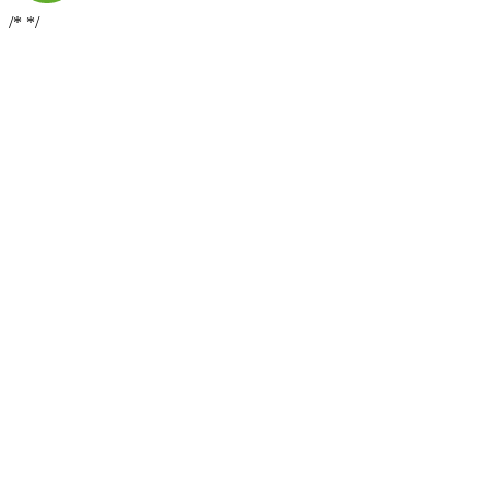
/*
*/