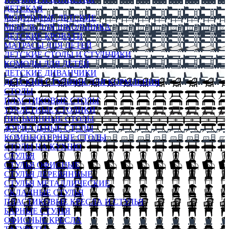
ДЕТСКАЯ
МОДУЛЬНЫЕ ДЕТСКИЕ
МЕБЕЛЬ ДЛЯ ШКОЛЬНИКА
ДЕТСКИЕ КРОВАТИ
МАТРАСЫ ДЛЯ ДЕТЕЙ
ДЕТСКИЕ СТОЛЫ И СТУЛЬЧИКИ
КОМОДЫ ДЛЯ ДЕТЕЙ
ДЕТСКИЕ ДИВАНЧИКИ
ДЕТСКИЙ СТУЛЬЧИК ДЛЯ КОРМЛЕНИЯ
СТОЛЫ
ПЛАСТИКОВЫЕ СТОЛЫ
ТУАЛЕТНЫЕ СТОЛИКИ
ПИСЬМЕННЫЕ СТОЛЫ
ЖУРНАЛЬНЫЕ СТОЛЫ
КОМПЬЮТЕРНЫЕ СТОЛЫ
СТОЛЫ НА КУХНЮ
СТУЛЬЯ
СТУЛЬЯ ОФИСНЫЕ
СТУЛЬЯ ДЕРЕВЯННЫЕ
СТУЛЬЯ МЕТАЛЛИЧЕСКИЕ
СКЛАДНЫЕ СТУЛЬЯ
ПЛАСТИКОВЫЕ КРЕСЛА И СТУЛЬЯ
БАРНЫЕ СТУЛЬЯ
ОФИСНЫЕ КРЕСЛА