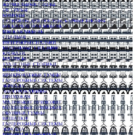
ЖУРНАЛЬНЫЕ СТОЛЫ
ТВ ТУМБЫ
КОМОДЫ
СЕРВАНТЫ ДЛЯ ПОСУДЫ, БАРНЫЕ ШКАФЫ
БЕСКАРКАСНАЯ МЕБЕЛЬ
МЯГКАЯ МЕБЕЛЬ
СПАЛЬНЯ
ИНТЕРЬЕРЫ СПАЛЬНИ
МОДУЛЬНЫЕ СПАЛЬНИ
КРОВАТИ
МАТРАСЫ
ТУАЛЕТНЫЕ СТОЛИКИ
КОМОДЫ
ПРИКРОВАТНЫЕ ТУМБЫ
ГАРДЕРОБНЫЕ СИСТЕМЫ
ЗЕРКАЛА
ЭЛЕКТРОКАМИНЫ
ПРИХОЖАЯ
МАЛЕНЬКИЕ ПРИХОЖИЕ
МОДУЛЬНЫЕ ПРИХОЖИЕ
ОБУВНЫЕ ТУМБЫ
ВЕШАЛКИ
ГАРДЕРОБНЫЕ СИСТЕМЫ
ЗЕРКАЛА
ПУФИКИ И БАНКЕТКИ