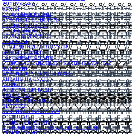
РАСПРОДАЖА
КУХНЯ
МОДУЛЬНЫЕ КУХНИ
КУХОННЫЕ ГАРНИТУРЫ
СТОЛЫ НА КУХНЮ
СТОЛЫ КНИЖКИ
СТУЛЬЯ ДЛЯ КУХНИ
ТАБУРЕТЫ
СТОЛЕШНИЦЫ ДЛЯ КУХНИ
БАРНЫЕ СТУЛЬЯ
ОБЕДЕННЫЕ ГРУППЫ
СТЕНОВЫЕ ПАНЕЛИ ДЛЯ КУХНИ (КУХОННЫЕ
ФАРТУКИ)
КУХОННЫЕ УГОЛКИ МЯГКИЕ
ДИВАНЫ НА КУХНЮ
МОЙКИ
ФИЛЬТРЫ ДЛЯ ВОДЫ
СМЕСИТЕЛИ
БЫТОВАЯ ТЕХНИКА
ВЫТЯЖКИ
КУХОННАЯ ФУРНИТУРА
ГОСТИНАЯ
СТЕНКИ В ГОСТИНУЮ
МОДУЛЬНЫЕ СИСТЕМЫ ДЛЯ ГОСТИНОЙ
ЭЛЕКТРОКАМИНЫ