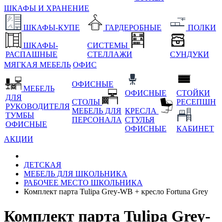
ШКАФЫ И ХРАНЕНИЕ
ШКАФЫ-КУПЕ
ГАРДЕРОБНЫЕ
ПОЛКИ
ШКАФЫ-
СИСТЕМЫ
РАСПАШНЫЕ
СТЕЛЛАЖИ
СУНДУКИ
МЯГКАЯ МЕБЕЛЬ
ОФИС
ОФИСНЫЕ
МЕБЕЛЬ
ОФИСНЫЕ
СТОЙКИ
ДЛЯ
СТОЛЫ
РЕСЕПШН
РУКОВОДИТЕЛЯ
МЕБЕЛЬ ДЛЯ
КРЕСЛА
ТУМБЫ
ПЕРСОНАЛА
СТУЛЬЯ
ОФИСНЫЕ
ОФИСНЫЕ
КАБИНЕТ
АКЦИИ
ДЕТСКАЯ
МЕБЕЛЬ ДЛЯ ШКОЛЬНИКА
РАБОЧЕЕ МЕСТО ШКОЛЬНИКА
Комплект парта Tulipa Grey-WB + кресло Fortuna Grey
Комплект парта Tulipa Grey-