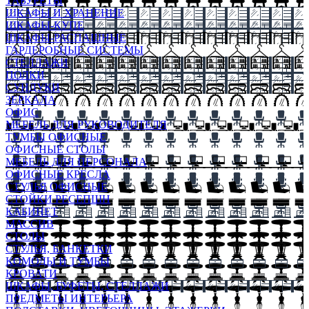
ТАБУРЕТЫ
ШКАФЫ И ХРАНЕНИЕ
ШКАФЫ-КУПЕ
ШКАФЫ-РАСПАШНЫЕ
ГАРДЕРОБНЫЕ СИСТЕМЫ
СТЕЛЛАЖИ
ПОЛКИ
СУНДУКИ
ЗЕРКАЛА
ОФИС
МЕБЕЛЬ ДЛЯ РУКОВОДИТЕЛЯ
ТУМБЫ ОФИСНЫЕ
ОФИСНЫЕ СТОЛЫ
МЕБЕЛЬ ДЛЯ ПЕРСОНАЛА
ОФИСНЫЕ КРЕСЛА
СТУЛЬЯ ОФИСНЫЕ
СТОЙКИ РЕСЕПШН
КАБИНЕТ
МАССИВ
СТОЛЫ
СТУЛЬЯ, БАНКЕТКИ
КОМОДЫ И ТУМБЫ
КРОВАТИ
ШКАФЫ, БУФЕТЫ, СТЕЛЛАЖИ
ПРЕДМЕТЫ ИНТЕРЬЕРА