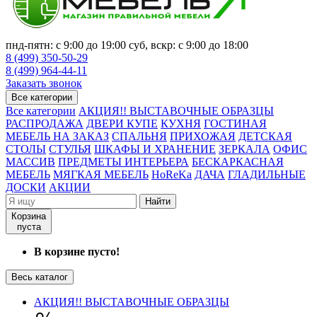
пнд-пятн: с 9:00 до 19:00 суб, вскр: с 9:00 до 18:00
8 (499) 350-50-29
8 (499) 964-44-11
Заказать звонок
Все категории
Все категории
АКЦИЯ!! ВЫСТАВОЧНЫЕ ОБРАЗЦЫ
РАСПРОДАЖА
ДВЕРИ КУПЕ
КУХНЯ
ГОСТИНАЯ
МЕБЕЛЬ НА ЗАКАЗ
СПАЛЬНЯ
ПРИХОЖАЯ
ДЕТСКАЯ
СТОЛЫ
СТУЛЬЯ
ШКАФЫ И ХРАНЕНИЕ
ЗЕРКАЛА
ОФИС
МАССИВ
ПРЕДМЕТЫ ИНТЕРЬЕРА
БЕСКАРКАСНАЯ
МЕБЕЛЬ
МЯГКАЯ МЕБЕЛЬ
HoReKa
ДАЧА
ГЛАДИЛЬНЫЕ
ДОСКИ
АКЦИИ
Найти
Корзина
пуста
В корзине пусто!
Весь каталог
АКЦИЯ!! ВЫСТАВОЧНЫЕ ОБРАЗЦЫ