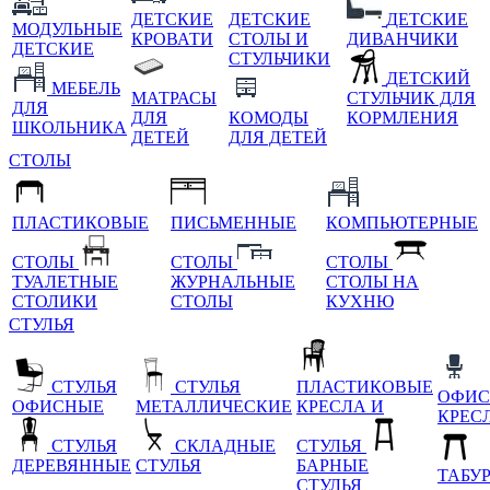
ДЕТСКИЕ
ДЕТСКИЕ
ДЕТСКИЕ
МОДУЛЬНЫЕ
КРОВАТИ
СТОЛЫ И
ДИВАНЧИКИ
ДЕТСКИЕ
СТУЛЬЧИКИ
ДЕТСКИЙ
МЕБЕЛЬ
МАТРАСЫ
СТУЛЬЧИК ДЛЯ
ДЛЯ
ДЛЯ
КОМОДЫ
КОРМЛЕНИЯ
ШКОЛЬНИКА
ДЕТЕЙ
ДЛЯ ДЕТЕЙ
СТОЛЫ
ПЛАСТИКОВЫЕ
ПИСЬМЕННЫЕ
КОМПЬЮТЕРНЫЕ
СТОЛЫ
СТОЛЫ
СТОЛЫ
ТУАЛЕТНЫЕ
ЖУРНАЛЬНЫЕ
СТОЛЫ НА
СТОЛИКИ
СТОЛЫ
КУХНЮ
СТУЛЬЯ
СТУЛЬЯ
СТУЛЬЯ
ПЛАСТИКОВЫЕ
ОФИС
ОФИСНЫЕ
МЕТАЛЛИЧЕСКИЕ
КРЕСЛА И
КРЕС
СТУЛЬЯ
СКЛАДНЫЕ
СТУЛЬЯ
ДЕРЕВЯННЫЕ
СТУЛЬЯ
БАРНЫЕ
ТАБУ
СТУЛЬЯ