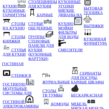
СТОЛЕШНИЦЫ
КУХОННЫЕ
КУХНИ
ДЛЯ КУХНИ
УГОЛКИ
БЫТОВАЯ
КУХОННЫЕ
МЯГКИЕ
ТЕХНИКА
ГАРНИТУРЫ
БАРНЫЕ
ДИВАНЫ НА
СТОЛЫ
СТУЛЬЯ
КУХНЮ
ВЫТЯЖКИ
НА КУХНЮ
ОБЕДЕННЫЕ
МОЙКИ
ФИЛЬТРЫ
СТОЛЫ
ГРУППЫ
ДЛЯ ВОДЫ
КУХОННАЯ
КНИЖКИ
СТЕНОВЫЕ
ФУРНИТУРА
ПАНЕЛИ ДЛЯ
СТУЛЬЯ
КУХНИ
СМЕСИТЕЛИ
ДЛЯ КУХНИ
(КУХОННЫЕ
ФАРТУКИ)
ГОСТИНАЯ
СЕРВАНТЫ
СТЕНКИ В
ДЛЯ ПОСУДЫ,
ЖУРНАЛЬНЫЕ
БАРНЫЕ ШКАФЫ
ГОСТИНУЮ
МОДУЛЬНЫЕ
СТОЛЫ
СИСТЕМЫ ДЛЯ
ТВ ТУМБЫ
БЕСКАРКАСНАЯ
ГОСТИНОЙ
КОМОДЫ
МЕБЕЛЬ
ЭЛЕКТРОКАМИНЫ
МЯГКАЯ МЕБЕЛЬ