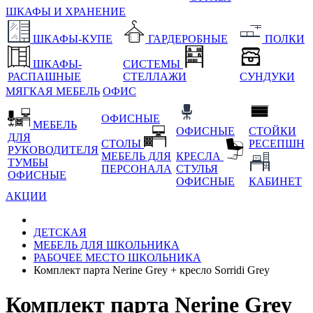
ШКАФЫ И ХРАНЕНИЕ
ШКАФЫ-КУПЕ
ГАРДЕРОБНЫЕ
ПОЛКИ
ШКАФЫ-
СИСТЕМЫ
РАСПАШНЫЕ
СТЕЛЛАЖИ
СУНДУКИ
МЯГКАЯ МЕБЕЛЬ
ОФИС
ОФИСНЫЕ
МЕБЕЛЬ
ОФИСНЫЕ
СТОЙКИ
ДЛЯ
СТОЛЫ
РЕСЕПШН
РУКОВОДИТЕЛЯ
МЕБЕЛЬ ДЛЯ
КРЕСЛА
ТУМБЫ
ПЕРСОНАЛА
СТУЛЬЯ
ОФИСНЫЕ
ОФИСНЫЕ
КАБИНЕТ
АКЦИИ
ДЕТСКАЯ
МЕБЕЛЬ ДЛЯ ШКОЛЬНИКА
РАБОЧЕЕ МЕСТО ШКОЛЬНИКА
Комплект парта Nerine Grey + кресло Sorridi Grey
Комплект парта Nerine Grey