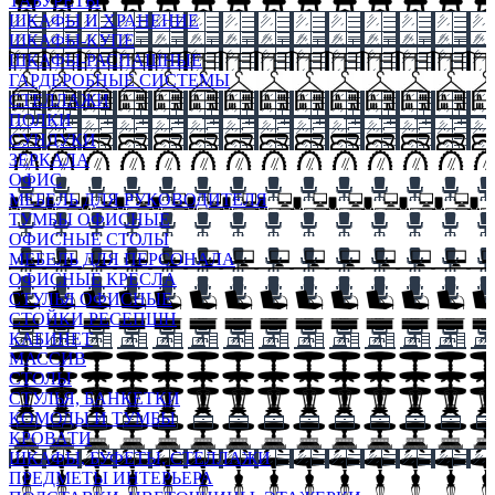
ТАБУРЕТЫ
ШКАФЫ И ХРАНЕНИЕ
ШКАФЫ-КУПЕ
ШКАФЫ-РАСПАШНЫЕ
ГАРДЕРОБНЫЕ СИСТЕМЫ
СТЕЛЛАЖИ
ПОЛКИ
СУНДУКИ
ЗЕРКАЛА
ОФИС
МЕБЕЛЬ ДЛЯ РУКОВОДИТЕЛЯ
ТУМБЫ ОФИСНЫЕ
ОФИСНЫЕ СТОЛЫ
МЕБЕЛЬ ДЛЯ ПЕРСОНАЛА
ОФИСНЫЕ КРЕСЛА
СТУЛЬЯ ОФИСНЫЕ
СТОЙКИ РЕСЕПШН
КАБИНЕТ
МАССИВ
СТОЛЫ
СТУЛЬЯ, БАНКЕТКИ
КОМОДЫ И ТУМБЫ
КРОВАТИ
ШКАФЫ, БУФЕТЫ, СТЕЛЛАЖИ
ПРЕДМЕТЫ ИНТЕРЬЕРА