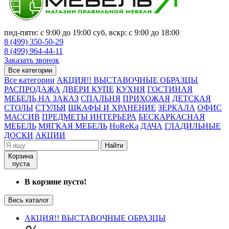
пнд-пятн: с 9:00 до 19:00 суб, вскр: с 9:00 до 18:00
8 (499) 350-50-29
8 (499) 964-44-11
Заказать звонок
Все категории
Все категории
АКЦИЯ!! ВЫСТАВОЧНЫЕ ОБРАЗЦЫ
РАСПРОДАЖА
ДВЕРИ КУПЕ
КУХНЯ
ГОСТИНАЯ
МЕБЕЛЬ НА ЗАКАЗ
СПАЛЬНЯ
ПРИХОЖАЯ
ДЕТСКАЯ
СТОЛЫ
СТУЛЬЯ
ШКАФЫ И ХРАНЕНИЕ
ЗЕРКАЛА
ОФИС
МАССИВ
ПРЕДМЕТЫ ИНТЕРЬЕРА
БЕСКАРКАСНАЯ
МЕБЕЛЬ
МЯГКАЯ МЕБЕЛЬ
HoReKa
ДАЧА
ГЛАДИЛЬНЫЕ
ДОСКИ
АКЦИИ
Найти
Корзина
пуста
В корзине пусто!
Весь каталог
АКЦИЯ!! ВЫСТАВОЧНЫЕ ОБРАЗЦЫ