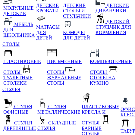
ДЕТСКИЕ
ДЕТСКИЕ
ДЕТСКИЕ
МОДУЛЬНЫЕ
КРОВАТИ
СТОЛЫ И
ДИВАНЧИКИ
ДЕТСКИЕ
СТУЛЬЧИКИ
ДЕТСКИЙ
МЕБЕЛЬ
МАТРАСЫ
СТУЛЬЧИК ДЛЯ
ДЛЯ
ДЛЯ
КОМОДЫ
КОРМЛЕНИЯ
ШКОЛЬНИКА
ДЕТЕЙ
ДЛЯ ДЕТЕЙ
СТОЛЫ
ПЛАСТИКОВЫЕ
ПИСЬМЕННЫЕ
КОМПЬЮТЕРНЫЕ
СТОЛЫ
СТОЛЫ
СТОЛЫ
ТУАЛЕТНЫЕ
ЖУРНАЛЬНЫЕ
СТОЛЫ НА
СТОЛИКИ
СТОЛЫ
КУХНЮ
СТУЛЬЯ
СТУЛЬЯ
СТУЛЬЯ
ПЛАСТИКОВЫЕ
ОФИС
ОФИСНЫЕ
МЕТАЛЛИЧЕСКИЕ
КРЕСЛА И
КРЕС
СТУЛЬЯ
СКЛАДНЫЕ
СТУЛЬЯ
ДЕРЕВЯННЫЕ
СТУЛЬЯ
БАРНЫЕ
ТАБУ
СТУЛЬЯ