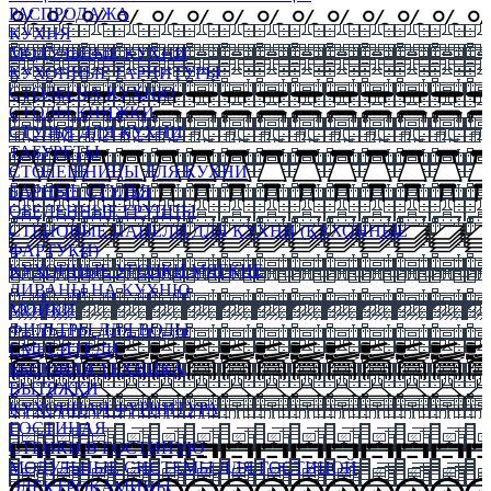
РАСПРОДАЖА
КУХНЯ
МОДУЛЬНЫЕ КУХНИ
КУХОННЫЕ ГАРНИТУРЫ
СТОЛЫ НА КУХНЮ
СТОЛЫ КНИЖКИ
СТУЛЬЯ ДЛЯ КУХНИ
ТАБУРЕТЫ
СТОЛЕШНИЦЫ ДЛЯ КУХНИ
БАРНЫЕ СТУЛЬЯ
ОБЕДЕННЫЕ ГРУППЫ
СТЕНОВЫЕ ПАНЕЛИ ДЛЯ КУХНИ (КУХОННЫЕ
ФАРТУКИ)
КУХОННЫЕ УГОЛКИ МЯГКИЕ
ДИВАНЫ НА КУХНЮ
МОЙКИ
ФИЛЬТРЫ ДЛЯ ВОДЫ
СМЕСИТЕЛИ
БЫТОВАЯ ТЕХНИКА
ВЫТЯЖКИ
КУХОННАЯ ФУРНИТУРА
ГОСТИНАЯ
СТЕНКИ В ГОСТИНУЮ
МОДУЛЬНЫЕ СИСТЕМЫ ДЛЯ ГОСТИНОЙ
ЭЛЕКТРОКАМИНЫ