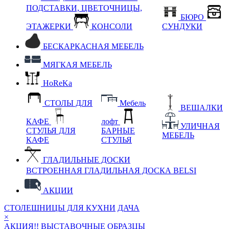
ПОДСТАВКИ, ЦВЕТОЧНИЦЫ,
БЮРО
ЭТАЖЕРКИ
КОНСОЛИ
СУНДУКИ
БЕСКАРКАСНАЯ МЕБЕЛЬ
МЯГКАЯ МЕБЕЛЬ
HoReKa
СТОЛЫ ДЛЯ
Мебель
ВЕШАЛКИ
КАФЕ
лофт
УЛИЧНАЯ
СТУЛЬЯ ДЛЯ
БАРНЫЕ
МЕБЕЛЬ
КАФЕ
СТУЛЬЯ
ГЛАДИЛЬНЫЕ ДОСКИ
ВСТРОЕННАЯ ГЛАДИЛЬНАЯ ДОСКА BELSI
АКЦИИ
СТОЛЕШНИЦЫ ДЛЯ КУХНИ
ДАЧА
×
АКЦИЯ!! ВЫСТАВОЧНЫЕ ОБРАЗЦЫ