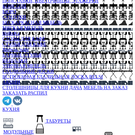
ПОДСТАВКИ, ЦВЕТОЧНИЦЫ, ЭТАЖЕРКИ
КОНСОЛИ
БЮРО
СУНДУКИ
БЕСКАРКАСНАЯ МЕБЕЛЬ
МЯГКАЯ МЕБЕЛЬ
HoReKa
СТОЛЫ ДЛЯ КАФЕ
СТУЛЬЯ ДЛЯ КАФЕ
Мебель лофт
БАРНЫЕ СТУЛЬЯ
ВЕШАЛКИ
УЛИЧНАЯ МЕБЕЛЬ
ГЛАДИЛЬНЫЕ ДОСКИ
ВСТРОЕННАЯ ГЛАДИЛЬНАЯ ДОСКА BELSI
АКЦИИ
СТОЛЕШНИЦЫ ДЛЯ КУХНИ
ДАЧА
МЕБЕЛЬ НА ЗАКАЗ
ЗАКАЗАТЬ РАСПИЛ
КУХНЯ
ТАБУРЕТЫ
МОДУЛЬНЫЕ