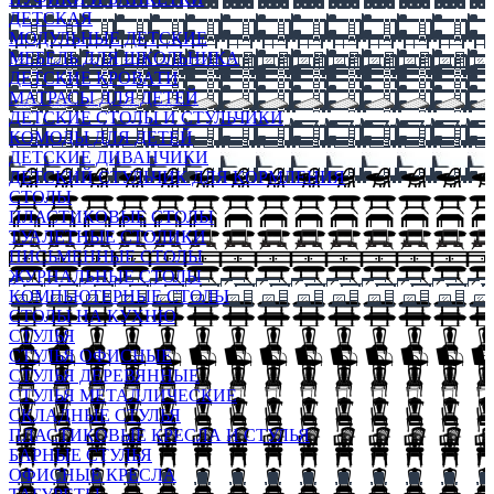
ДЕТСКАЯ
МОДУЛЬНЫЕ ДЕТСКИЕ
МЕБЕЛЬ ДЛЯ ШКОЛЬНИКА
ДЕТСКИЕ КРОВАТИ
МАТРАСЫ ДЛЯ ДЕТЕЙ
ДЕТСКИЕ СТОЛЫ И СТУЛЬЧИКИ
КОМОДЫ ДЛЯ ДЕТЕЙ
ДЕТСКИЕ ДИВАНЧИКИ
ДЕТСКИЙ СТУЛЬЧИК ДЛЯ КОРМЛЕНИЯ
СТОЛЫ
ПЛАСТИКОВЫЕ СТОЛЫ
ТУАЛЕТНЫЕ СТОЛИКИ
ПИСЬМЕННЫЕ СТОЛЫ
ЖУРНАЛЬНЫЕ СТОЛЫ
КОМПЬЮТЕРНЫЕ СТОЛЫ
СТОЛЫ НА КУХНЮ
СТУЛЬЯ
СТУЛЬЯ ОФИСНЫЕ
СТУЛЬЯ ДЕРЕВЯННЫЕ
СТУЛЬЯ МЕТАЛЛИЧЕСКИЕ
СКЛАДНЫЕ СТУЛЬЯ
ПЛАСТИКОВЫЕ КРЕСЛА И СТУЛЬЯ
БАРНЫЕ СТУЛЬЯ
ОФИСНЫЕ КРЕСЛА