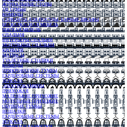
ЖУРНАЛЬНЫЕ СТОЛЫ
ТВ ТУМБЫ
КОМОДЫ
СЕРВАНТЫ ДЛЯ ПОСУДЫ, БАРНЫЕ ШКАФЫ
БЕСКАРКАСНАЯ МЕБЕЛЬ
МЯГКАЯ МЕБЕЛЬ
СПАЛЬНЯ
ИНТЕРЬЕРЫ СПАЛЬНИ
МОДУЛЬНЫЕ СПАЛЬНИ
КРОВАТИ
МАТРАСЫ
ТУАЛЕТНЫЕ СТОЛИКИ
КОМОДЫ
ПРИКРОВАТНЫЕ ТУМБЫ
ГАРДЕРОБНЫЕ СИСТЕМЫ
ЗЕРКАЛА
ЭЛЕКТРОКАМИНЫ
ПРИХОЖАЯ
МАЛЕНЬКИЕ ПРИХОЖИЕ
МОДУЛЬНЫЕ ПРИХОЖИЕ
ОБУВНЫЕ ТУМБЫ
ВЕШАЛКИ
ГАРДЕРОБНЫЕ СИСТЕМЫ
ЗЕРКАЛА
ПУФИКИ И БАНКЕТКИ