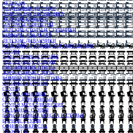
ДЕТСКАЯ
МОДУЛЬНЫЕ ДЕТСКИЕ
МЕБЕЛЬ ДЛЯ ШКОЛЬНИКА
ДЕТСКИЕ КРОВАТИ
МАТРАСЫ ДЛЯ ДЕТЕЙ
ДЕТСКИЕ СТОЛЫ И СТУЛЬЧИКИ
КОМОДЫ ДЛЯ ДЕТЕЙ
ДЕТСКИЕ ДИВАНЧИКИ
ДЕТСКИЙ СТУЛЬЧИК ДЛЯ КОРМЛЕНИЯ
СТОЛЫ
ПЛАСТИКОВЫЕ СТОЛЫ
ТУАЛЕТНЫЕ СТОЛИКИ
ПИСЬМЕННЫЕ СТОЛЫ
ЖУРНАЛЬНЫЕ СТОЛЫ
КОМПЬЮТЕРНЫЕ СТОЛЫ
СТОЛЫ НА КУХНЮ
СТУЛЬЯ
СТУЛЬЯ ОФИСНЫЕ
СТУЛЬЯ ДЕРЕВЯННЫЕ
СТУЛЬЯ МЕТАЛЛИЧЕСКИЕ
СКЛАДНЫЕ СТУЛЬЯ
ПЛАСТИКОВЫЕ КРЕСЛА И СТУЛЬЯ
БАРНЫЕ СТУЛЬЯ
ОФИСНЫЕ КРЕСЛА
ТАБУРЕТЫ