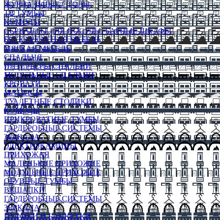
ЖУРНАЛЬНЫЕ СТОЛЫ
ТВ ТУМБЫ
КОМОДЫ
СЕРВАНТЫ ДЛЯ ПОСУДЫ, БАРНЫЕ ШКАФЫ
БЕСКАРКАСНАЯ МЕБЕЛЬ
МЯГКАЯ МЕБЕЛЬ
СПАЛЬНЯ
ИНТЕРЬЕРЫ СПАЛЬНИ
МОДУЛЬНЫЕ СПАЛЬНИ
КРОВАТИ
МАТРАСЫ
ТУАЛЕТНЫЕ СТОЛИКИ
КОМОДЫ
ПРИКРОВАТНЫЕ ТУМБЫ
ГАРДЕРОБНЫЕ СИСТЕМЫ
ЗЕРКАЛА
ЭЛЕКТРОКАМИНЫ
ПРИХОЖАЯ
МАЛЕНЬКИЕ ПРИХОЖИЕ
МОДУЛЬНЫЕ ПРИХОЖИЕ
ОБУВНЫЕ ТУМБЫ
ВЕШАЛКИ
ГАРДЕРОБНЫЕ СИСТЕМЫ
ЗЕРКАЛА
ПУФИКИ И БАНКЕТКИ