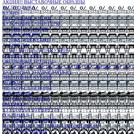
АКЦИЯ!! ВЫСТАВОЧНЫЕ ОБРАЗЦЫ
РАСПРОДАЖА
КУХНЯ
МОДУЛЬНЫЕ КУХНИ
КУХОННЫЕ ГАРНИТУРЫ
СТОЛЫ НА КУХНЮ
СТОЛЫ КНИЖКИ
СТУЛЬЯ ДЛЯ КУХНИ
ТАБУРЕТЫ
СТОЛЕШНИЦЫ ДЛЯ КУХНИ
БАРНЫЕ СТУЛЬЯ
ОБЕДЕННЫЕ ГРУППЫ
СТЕНОВЫЕ ПАНЕЛИ ДЛЯ КУХНИ (КУХОННЫЕ ФАРТУКИ
КУХОННЫЕ УГОЛКИ МЯГКИЕ
ДИВАНЫ НА КУХНЮ
МОЙКИ
ФИЛЬТРЫ ДЛЯ ВОДЫ
СМЕСИТЕЛИ
БЫТОВАЯ ТЕХНИКА
ВЫТЯЖКИ
КУХОННАЯ ФУРНИТУРА
ГОСТИНАЯ
СТЕНКИ В ГОСТИНУЮ
МОДУЛЬНЫЕ СИСТЕМЫ ДЛЯ ГОСТИНОЙ
ЭЛЕКТРОКАМИНЫ