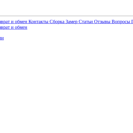
зврат и обмен
Контакты
Сборка
Замер
Статьи
Отзывы
Вопросы
зврат и обмен
ли