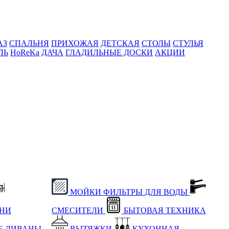
АЗ
СПАЛЬНЯ
ПРИХОЖАЯ
ДЕТСКАЯ
СТОЛЫ
СТУЛЬЯ
ЛЬ
HoReKa
ДАЧА
ГЛАДИЛЬНЫЕ ДОСКИ
АКЦИИ
МОЙКИ
ФИЛЬТРЫ ДЛЯ ВОДЫ
ХНИ
СМЕСИТЕЛИ
БЫТОВАЯ ТЕХНИКА
Е
ДИВАНЫ
ВЫТЯЖКИ
КУХОННАЯ