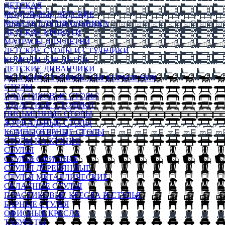
ДЕТСКАЯ
МОДУЛЬНЫЕ ДЕТСКИЕ
МЕБЕЛЬ ДЛЯ ШКОЛЬНИКА
ДЕТСКИЕ КРОВАТИ
МАТРАСЫ ДЛЯ ДЕТЕЙ
ДЕТСКИЕ СТОЛЫ И СТУЛЬЧИКИ
КОМОДЫ ДЛЯ ДЕТЕЙ
ДЕТСКИЕ ДИВАНЧИКИ
ДЕТСКИЙ СТУЛЬЧИК ДЛЯ КОРМЛЕНИЯ
СТОЛЫ
ПЛАСТИКОВЫЕ СТОЛЫ
ТУАЛЕТНЫЕ СТОЛИКИ
ПИСЬМЕННЫЕ СТОЛЫ
ЖУРНАЛЬНЫЕ СТОЛЫ
КОМПЬЮТЕРНЫЕ СТОЛЫ
СТОЛЫ НА КУХНЮ
СТУЛЬЯ
СТУЛЬЯ ОФИСНЫЕ
СТУЛЬЯ ДЕРЕВЯННЫЕ
СТУЛЬЯ МЕТАЛЛИЧЕСКИЕ
СКЛАДНЫЕ СТУЛЬЯ
ПЛАСТИКОВЫЕ КРЕСЛА И СТУЛЬЯ
БАРНЫЕ СТУЛЬЯ
ОФИСНЫЕ КРЕСЛА
ТАБУРЕТЫ