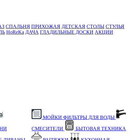
АЗ
СПАЛЬНЯ
ПРИХОЖАЯ
ДЕТСКАЯ
СТОЛЫ
СТУЛЬЯ
ЛЬ
HoReKa
ДАЧА
ГЛАДИЛЬНЫЕ ДОСКИ
АКЦИИ
МОЙКИ
ФИЛЬТРЫ ДЛЯ ВОДЫ
ХНИ
СМЕСИТЕЛИ
БЫТОВАЯ ТЕХНИКА
Е
ДИВАНЫ
ВЫТЯЖКИ
КУХОННАЯ