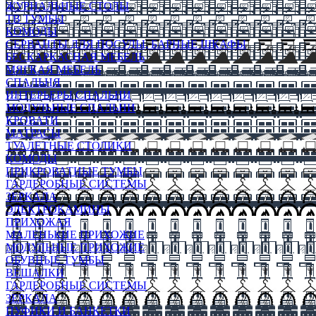
ЖУРНАЛЬНЫЕ СТОЛЫ
ТВ ТУМБЫ
КОМОДЫ
СЕРВАНТЫ ДЛЯ ПОСУДЫ, БАРНЫЕ ШКАФЫ
БЕСКАРКАСНАЯ МЕБЕЛЬ
МЯГКАЯ МЕБЕЛЬ
СПАЛЬНЯ
ИНТЕРЬЕРЫ СПАЛЬНИ
МОДУЛЬНЫЕ СПАЛЬНИ
КРОВАТИ
МАТРАСЫ
ТУАЛЕТНЫЕ СТОЛИКИ
КОМОДЫ
ПРИКРОВАТНЫЕ ТУМБЫ
ГАРДЕРОБНЫЕ СИСТЕМЫ
ЗЕРКАЛА
ЭЛЕКТРОКАМИНЫ
ПРИХОЖАЯ
МАЛЕНЬКИЕ ПРИХОЖИЕ
МОДУЛЬНЫЕ ПРИХОЖИЕ
ОБУВНЫЕ ТУМБЫ
ВЕШАЛКИ
ГАРДЕРОБНЫЕ СИСТЕМЫ
ЗЕРКАЛА
ПУФИКИ И БАНКЕТКИ