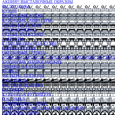
АКЦИЯ!! ВЫСТАВОЧНЫЕ ОБРАЗЦЫ
РАСПРОДАЖА
КУХНЯ
МОДУЛЬНЫЕ КУХНИ
КУХОННЫЕ ГАРНИТУРЫ
СТОЛЫ НА КУХНЮ
СТОЛЫ КНИЖКИ
СТУЛЬЯ ДЛЯ КУХНИ
ТАБУРЕТЫ
СТОЛЕШНИЦЫ ДЛЯ КУХНИ
БАРНЫЕ СТУЛЬЯ
ОБЕДЕННЫЕ ГРУППЫ
СТЕНОВЫЕ ПАНЕЛИ ДЛЯ КУХНИ (КУХОННЫЕ ФАРТУКИ
КУХОННЫЕ УГОЛКИ МЯГКИЕ
ДИВАНЫ НА КУХНЮ
МОЙКИ
ФИЛЬТРЫ ДЛЯ ВОДЫ
СМЕСИТЕЛИ
БЫТОВАЯ ТЕХНИКА
ВЫТЯЖКИ
КУХОННАЯ ФУРНИТУРА
ГОСТИНАЯ
СТЕНКИ В ГОСТИНУЮ
МОДУЛЬНЫЕ СИСТЕМЫ ДЛЯ ГОСТИНОЙ
ЭЛЕКТРОКАМИНЫ