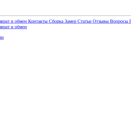
зврат и обмен
Контакты
Сборка
Замер
Статьи
Отзывы
Вопросы
зврат и обмен
ли