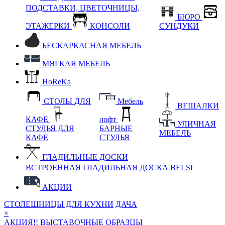
ПОДСТАВКИ, ЦВЕТОЧНИЦЫ,
БЮРО
ЭТАЖЕРКИ
КОНСОЛИ
СУНДУКИ
БЕСКАРКАСНАЯ МЕБЕЛЬ
МЯГКАЯ МЕБЕЛЬ
HoReKa
СТОЛЫ ДЛЯ
Мебель
ВЕШАЛКИ
КАФЕ
лофт
УЛИЧНАЯ
СТУЛЬЯ ДЛЯ
БАРНЫЕ
МЕБЕЛЬ
КАФЕ
СТУЛЬЯ
ГЛАДИЛЬНЫЕ ДОСКИ
ВСТРОЕННАЯ ГЛАДИЛЬНАЯ ДОСКА BELSI
АКЦИИ
СТОЛЕШНИЦЫ ДЛЯ КУХНИ
ДАЧА
×
АКЦИЯ!! ВЫСТАВОЧНЫЕ ОБРАЗЦЫ