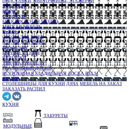
ПОДСТАВКИ, ЦВЕТОЧНИЦЫ, ЭТАЖЕРКИ
КОНСОЛИ
БЮРО
СУНДУКИ
БЕСКАРКАСНАЯ МЕБЕЛЬ
МЯГКАЯ МЕБЕЛЬ
HoReKa
СТОЛЫ ДЛЯ КАФЕ
СТУЛЬЯ ДЛЯ КАФЕ
Мебель лофт
БАРНЫЕ СТУЛЬЯ
ВЕШАЛКИ
УЛИЧНАЯ МЕБЕЛЬ
ГЛАДИЛЬНЫЕ ДОСКИ
ВСТРОЕННАЯ ГЛАДИЛЬНАЯ ДОСКА BELSI
АКЦИИ
СТОЛЕШНИЦЫ ДЛЯ КУХНИ
ДАЧА
МЕБЕЛЬ НА ЗАКАЗ
ЗАКАЗАТЬ РАСПИЛ
КУХНЯ
ТАБУРЕТЫ
МОДУЛЬНЫЕ