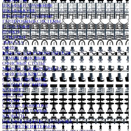
ТАБУРЕТЫ
ШКАФЫ И ХРАНЕНИЕ
ШКАФЫ-КУПЕ
ШКАФЫ-РАСПАШНЫЕ
ГАРДЕРОБНЫЕ СИСТЕМЫ
СТЕЛЛАЖИ
ПОЛКИ
СУНДУКИ
ЗЕРКАЛА
ОФИС
МЕБЕЛЬ ДЛЯ РУКОВОДИТЕЛЯ
ТУМБЫ ОФИСНЫЕ
ОФИСНЫЕ СТОЛЫ
МЕБЕЛЬ ДЛЯ ПЕРСОНАЛА
ОФИСНЫЕ КРЕСЛА
СТУЛЬЯ ОФИСНЫЕ
СТОЙКИ РЕСЕПШН
КАБИНЕТ
МАССИВ
СТОЛЫ
СТУЛЬЯ, БАНКЕТКИ
КОМОДЫ И ТУМБЫ
КРОВАТИ
ШКАФЫ, БУФЕТЫ, СТЕЛЛАЖИ
ПРЕДМЕТЫ ИНТЕРЬЕРА