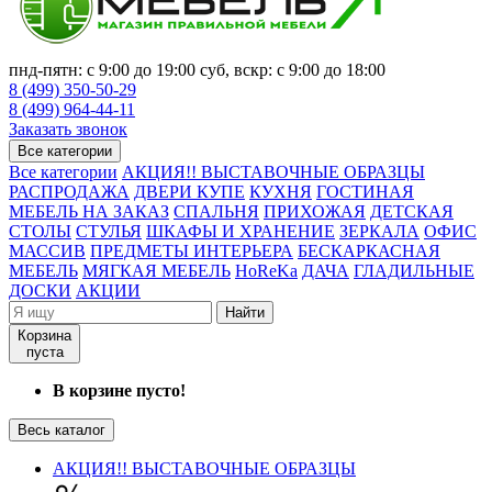
пнд-пятн: с 9:00 до 19:00 суб, вскр: с 9:00 до 18:00
8 (499) 350-50-29
8 (499) 964-44-11
Заказать звонок
Все категории
Все категории
АКЦИЯ!! ВЫСТАВОЧНЫЕ ОБРАЗЦЫ
РАСПРОДАЖА
ДВЕРИ КУПЕ
КУХНЯ
ГОСТИНАЯ
МЕБЕЛЬ НА ЗАКАЗ
СПАЛЬНЯ
ПРИХОЖАЯ
ДЕТСКАЯ
СТОЛЫ
СТУЛЬЯ
ШКАФЫ И ХРАНЕНИЕ
ЗЕРКАЛА
ОФИС
МАССИВ
ПРЕДМЕТЫ ИНТЕРЬЕРА
БЕСКАРКАСНАЯ
МЕБЕЛЬ
МЯГКАЯ МЕБЕЛЬ
HoReKa
ДАЧА
ГЛАДИЛЬНЫЕ
ДОСКИ
АКЦИИ
Найти
Корзина
пуста
В корзине пусто!
Весь каталог
АКЦИЯ!! ВЫСТАВОЧНЫЕ ОБРАЗЦЫ