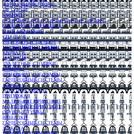
ЖУРНАЛЬНЫЕ СТОЛЫ
ТВ ТУМБЫ
КОМОДЫ
СЕРВАНТЫ ДЛЯ ПОСУДЫ, БАРНЫЕ ШКАФЫ
БЕСКАРКАСНАЯ МЕБЕЛЬ
МЯГКАЯ МЕБЕЛЬ
СПАЛЬНЯ
ИНТЕРЬЕРЫ СПАЛЬНИ
МОДУЛЬНЫЕ СПАЛЬНИ
КРОВАТИ
МАТРАСЫ
ТУАЛЕТНЫЕ СТОЛИКИ
КОМОДЫ
ПРИКРОВАТНЫЕ ТУМБЫ
ГАРДЕРОБНЫЕ СИСТЕМЫ
ЗЕРКАЛА
ЭЛЕКТРОКАМИНЫ
ПРИХОЖАЯ
МАЛЕНЬКИЕ ПРИХОЖИЕ
МОДУЛЬНЫЕ ПРИХОЖИЕ
ОБУВНЫЕ ТУМБЫ
ВЕШАЛКИ
ГАРДЕРОБНЫЕ СИСТЕМЫ
ЗЕРКАЛА
ПУФИКИ И БАНКЕТКИ