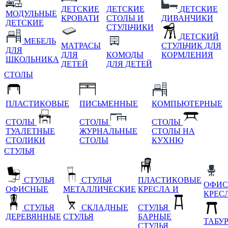
ДЕТСКИЕ
ДЕТСКИЕ
ДЕТСКИЕ
МОДУЛЬНЫЕ
КРОВАТИ
СТОЛЫ И
ДИВАНЧИКИ
ДЕТСКИЕ
СТУЛЬЧИКИ
ДЕТСКИЙ
МЕБЕЛЬ
МАТРАСЫ
СТУЛЬЧИК ДЛЯ
ДЛЯ
ДЛЯ
КОМОДЫ
КОРМЛЕНИЯ
ШКОЛЬНИКА
ДЕТЕЙ
ДЛЯ ДЕТЕЙ
СТОЛЫ
ПЛАСТИКОВЫЕ
ПИСЬМЕННЫЕ
КОМПЬЮТЕРНЫЕ
СТОЛЫ
СТОЛЫ
СТОЛЫ
ТУАЛЕТНЫЕ
ЖУРНАЛЬНЫЕ
СТОЛЫ НА
СТОЛИКИ
СТОЛЫ
КУХНЮ
СТУЛЬЯ
СТУЛЬЯ
СТУЛЬЯ
ПЛАСТИКОВЫЕ
ОФИС
ОФИСНЫЕ
МЕТАЛЛИЧЕСКИЕ
КРЕСЛА И
КРЕС
СТУЛЬЯ
СКЛАДНЫЕ
СТУЛЬЯ
ДЕРЕВЯННЫЕ
СТУЛЬЯ
БАРНЫЕ
ТАБУ
СТУЛЬЯ