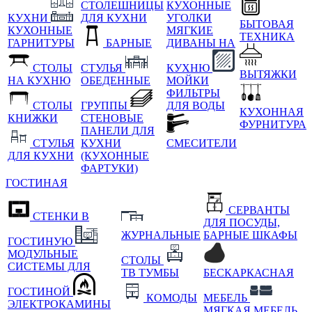
СТОЛЕШНИЦЫ
КУХОННЫЕ
КУХНИ
ДЛЯ КУХНИ
УГОЛКИ
БЫТОВАЯ
КУХОННЫЕ
МЯГКИЕ
ТЕХНИКА
ГАРНИТУРЫ
БАРНЫЕ
ДИВАНЫ НА
СТОЛЫ
СТУЛЬЯ
КУХНЮ
ВЫТЯЖКИ
НА КУХНЮ
ОБЕДЕННЫЕ
МОЙКИ
ФИЛЬТРЫ
СТОЛЫ
ГРУППЫ
ДЛЯ ВОДЫ
КУХОННАЯ
КНИЖКИ
СТЕНОВЫЕ
ФУРНИТУРА
ПАНЕЛИ ДЛЯ
СТУЛЬЯ
КУХНИ
СМЕСИТЕЛИ
ДЛЯ КУХНИ
(КУХОННЫЕ
ФАРТУКИ)
ГОСТИНАЯ
СЕРВАНТЫ
СТЕНКИ В
ДЛЯ ПОСУДЫ,
ЖУРНАЛЬНЫЕ
БАРНЫЕ ШКАФЫ
ГОСТИНУЮ
МОДУЛЬНЫЕ
СТОЛЫ
СИСТЕМЫ ДЛЯ
ТВ ТУМБЫ
БЕСКАРКАСНАЯ
ГОСТИНОЙ
КОМОДЫ
МЕБЕЛЬ
ЭЛЕКТРОКАМИНЫ
МЯГКАЯ МЕБЕЛЬ