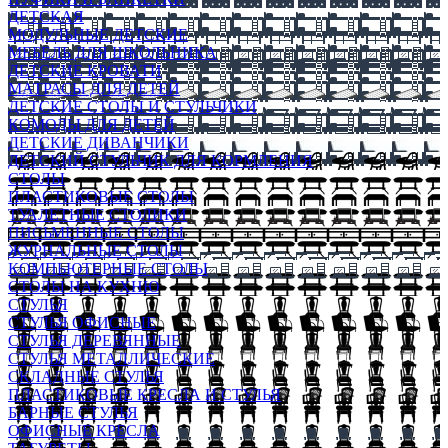
ДЕТСКАЯ
МОДУЛЬНЫЕ ДЕТСКИЕ
МЕБЕЛЬ ДЛЯ ШКОЛЬНИКА
ДЕТСКИЕ КРОВАТИ
МАТРАСЫ ДЛЯ ДЕТЕЙ
ДЕТСКИЕ СТОЛЫ И СТУЛЬЧИКИ
КОМОДЫ ДЛЯ ДЕТЕЙ
ДЕТСКИЕ ДИВАНЧИКИ
ДЕТСКИЙ СТУЛЬЧИК ДЛЯ КОРМЛЕНИЯ
СТОЛЫ
ПЛАСТИКОВЫЕ СТОЛЫ
ТУАЛЕТНЫЕ СТОЛИКИ
ПИСЬМЕННЫЕ СТОЛЫ
ЖУРНАЛЬНЫЕ СТОЛЫ
КОМПЬЮТЕРНЫЕ СТОЛЫ
СТОЛЫ НА КУХНЮ
СТУЛЬЯ
СТУЛЬЯ ОФИСНЫЕ
СТУЛЬЯ ДЕРЕВЯННЫЕ
СТУЛЬЯ МЕТАЛЛИЧЕСКИЕ
СКЛАДНЫЕ СТУЛЬЯ
ПЛАСТИКОВЫЕ КРЕСЛА И СТУЛЬЯ
БАРНЫЕ СТУЛЬЯ
ОФИСНЫЕ КРЕСЛА