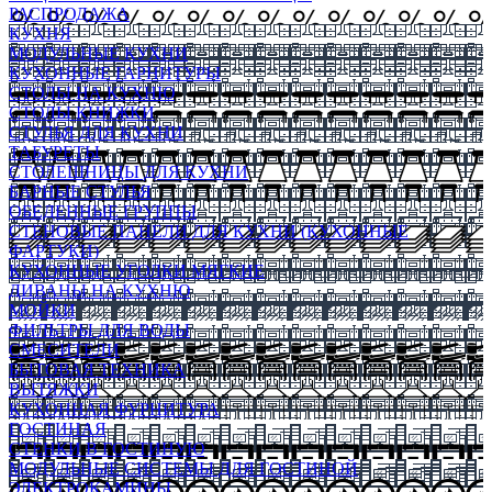
РАСПРОДАЖА
КУХНЯ
МОДУЛЬНЫЕ КУХНИ
КУХОННЫЕ ГАРНИТУРЫ
СТОЛЫ НА КУХНЮ
СТОЛЫ КНИЖКИ
СТУЛЬЯ ДЛЯ КУХНИ
ТАБУРЕТЫ
СТОЛЕШНИЦЫ ДЛЯ КУХНИ
БАРНЫЕ СТУЛЬЯ
ОБЕДЕННЫЕ ГРУППЫ
СТЕНОВЫЕ ПАНЕЛИ ДЛЯ КУХНИ (КУХОННЫЕ
ФАРТУКИ)
КУХОННЫЕ УГОЛКИ МЯГКИЕ
ДИВАНЫ НА КУХНЮ
МОЙКИ
ФИЛЬТРЫ ДЛЯ ВОДЫ
СМЕСИТЕЛИ
БЫТОВАЯ ТЕХНИКА
ВЫТЯЖКИ
КУХОННАЯ ФУРНИТУРА
ГОСТИНАЯ
СТЕНКИ В ГОСТИНУЮ
МОДУЛЬНЫЕ СИСТЕМЫ ДЛЯ ГОСТИНОЙ
ЭЛЕКТРОКАМИНЫ