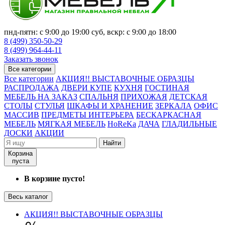
пнд-пятн: с 9:00 до 19:00 суб, вскр: с 9:00 до 18:00
8 (499) 350-50-29
8 (499) 964-44-11
Заказать звонок
Все категории
Все категории
АКЦИЯ!! ВЫСТАВОЧНЫЕ ОБРАЗЦЫ
РАСПРОДАЖА
ДВЕРИ КУПЕ
КУХНЯ
ГОСТИНАЯ
МЕБЕЛЬ НА ЗАКАЗ
СПАЛЬНЯ
ПРИХОЖАЯ
ДЕТСКАЯ
СТОЛЫ
СТУЛЬЯ
ШКАФЫ И ХРАНЕНИЕ
ЗЕРКАЛА
ОФИС
МАССИВ
ПРЕДМЕТЫ ИНТЕРЬЕРА
БЕСКАРКАСНАЯ
МЕБЕЛЬ
МЯГКАЯ МЕБЕЛЬ
HoReKa
ДАЧА
ГЛАДИЛЬНЫЕ
ДОСКИ
АКЦИИ
Найти
Корзина
пуста
В корзине пусто!
Весь каталог
АКЦИЯ!! ВЫСТАВОЧНЫЕ ОБРАЗЦЫ