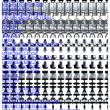
ТАБУРЕТЫ
ШКАФЫ И ХРАНЕНИЕ
ШКАФЫ-КУПЕ
ШКАФЫ-РАСПАШНЫЕ
ГАРДЕРОБНЫЕ СИСТЕМЫ
СТЕЛЛАЖИ
ПОЛКИ
СУНДУКИ
ЗЕРКАЛА
ОФИС
МЕБЕЛЬ ДЛЯ РУКОВОДИТЕЛЯ
ТУМБЫ ОФИСНЫЕ
ОФИСНЫЕ СТОЛЫ
МЕБЕЛЬ ДЛЯ ПЕРСОНАЛА
ОФИСНЫЕ КРЕСЛА
СТУЛЬЯ ОФИСНЫЕ
СТОЙКИ РЕСЕПШН
КАБИНЕТ
МАССИВ
СТОЛЫ
СТУЛЬЯ, БАНКЕТКИ
КОМОДЫ И ТУМБЫ
КРОВАТИ
ШКАФЫ, БУФЕТЫ, СТЕЛЛАЖИ
ПРЕДМЕТЫ ИНТЕРЬЕРА