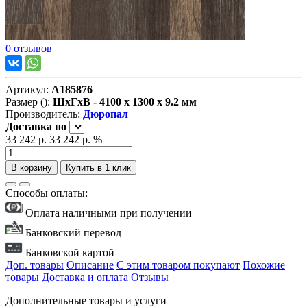
0 отзывов
Артикул:
А185876
Размер ():
ШxГxВ - 4100 x 1300 x 9.2 мм
Производитель:
Дюропал
Доставка
по
33 242 р.
33 242 р.
%
В корзину
Купить в 1 клик
Способы оплаты:
Оплата наличными при получении
Банковский перевод
Банковской картой
Доп. товары
Описание
С этим товаром покупают
Похожие
товары
Доставка и оплата
Отзывы
Дополнительные товары и услуги