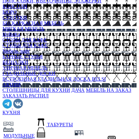
ПОДСТАВКИ, ЦВЕТОЧНИЦЫ, ЭТАЖЕРКИ
КОНСОЛИ
БЮРО
СУНДУКИ
БЕСКАРКАСНАЯ МЕБЕЛЬ
МЯГКАЯ МЕБЕЛЬ
HoReKa
СТОЛЫ ДЛЯ КАФЕ
СТУЛЬЯ ДЛЯ КАФЕ
Мебель лофт
БАРНЫЕ СТУЛЬЯ
ВЕШАЛКИ
УЛИЧНАЯ МЕБЕЛЬ
ГЛАДИЛЬНЫЕ ДОСКИ
ВСТРОЕННАЯ ГЛАДИЛЬНАЯ ДОСКА BELSI
АКЦИИ
СТОЛЕШНИЦЫ ДЛЯ КУХНИ
ДАЧА
МЕБЕЛЬ НА ЗАКАЗ
ЗАКАЗАТЬ РАСПИЛ
КУХНЯ
ТАБУРЕТЫ
МОДУЛЬНЫЕ