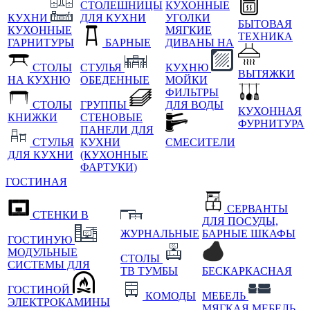
СТОЛЕШНИЦЫ
КУХОННЫЕ
КУХНИ
ДЛЯ КУХНИ
УГОЛКИ
БЫТОВАЯ
КУХОННЫЕ
МЯГКИЕ
ТЕХНИКА
ГАРНИТУРЫ
БАРНЫЕ
ДИВАНЫ НА
СТОЛЫ
СТУЛЬЯ
КУХНЮ
ВЫТЯЖКИ
НА КУХНЮ
ОБЕДЕННЫЕ
МОЙКИ
ФИЛЬТРЫ
СТОЛЫ
ГРУППЫ
ДЛЯ ВОДЫ
КУХОННАЯ
КНИЖКИ
СТЕНОВЫЕ
ФУРНИТУРА
ПАНЕЛИ ДЛЯ
СТУЛЬЯ
КУХНИ
СМЕСИТЕЛИ
ДЛЯ КУХНИ
(КУХОННЫЕ
ФАРТУКИ)
ГОСТИНАЯ
СЕРВАНТЫ
СТЕНКИ В
ДЛЯ ПОСУДЫ,
ЖУРНАЛЬНЫЕ
БАРНЫЕ ШКАФЫ
ГОСТИНУЮ
МОДУЛЬНЫЕ
СТОЛЫ
СИСТЕМЫ ДЛЯ
ТВ ТУМБЫ
БЕСКАРКАСНАЯ
ГОСТИНОЙ
КОМОДЫ
МЕБЕЛЬ
ЭЛЕКТРОКАМИНЫ
МЯГКАЯ МЕБЕЛЬ