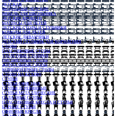
ДЕТСКАЯ
МОДУЛЬНЫЕ ДЕТСКИЕ
МЕБЕЛЬ ДЛЯ ШКОЛЬНИКА
ДЕТСКИЕ КРОВАТИ
МАТРАСЫ ДЛЯ ДЕТЕЙ
ДЕТСКИЕ СТОЛЫ И СТУЛЬЧИКИ
КОМОДЫ ДЛЯ ДЕТЕЙ
ДЕТСКИЕ ДИВАНЧИКИ
ДЕТСКИЙ СТУЛЬЧИК ДЛЯ КОРМЛЕНИЯ
СТОЛЫ
ПЛАСТИКОВЫЕ СТОЛЫ
ТУАЛЕТНЫЕ СТОЛИКИ
ПИСЬМЕННЫЕ СТОЛЫ
ЖУРНАЛЬНЫЕ СТОЛЫ
КОМПЬЮТЕРНЫЕ СТОЛЫ
СТОЛЫ НА КУХНЮ
СТУЛЬЯ
СТУЛЬЯ ОФИСНЫЕ
СТУЛЬЯ ДЕРЕВЯННЫЕ
СТУЛЬЯ МЕТАЛЛИЧЕСКИЕ
СКЛАДНЫЕ СТУЛЬЯ
ПЛАСТИКОВЫЕ КРЕСЛА И СТУЛЬЯ
БАРНЫЕ СТУЛЬЯ
ОФИСНЫЕ КРЕСЛА