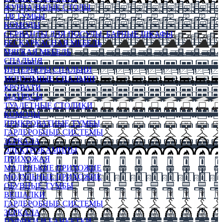
ЖУРНАЛЬНЫЕ СТОЛЫ
ТВ ТУМБЫ
КОМОДЫ
СЕРВАНТЫ ДЛЯ ПОСУДЫ, БАРНЫЕ ШКАФЫ
БЕСКАРКАСНАЯ МЕБЕЛЬ
МЯГКАЯ МЕБЕЛЬ
СПАЛЬНЯ
ИНТЕРЬЕРЫ СПАЛЬНИ
МОДУЛЬНЫЕ СПАЛЬНИ
КРОВАТИ
МАТРАСЫ
ТУАЛЕТНЫЕ СТОЛИКИ
КОМОДЫ
ПРИКРОВАТНЫЕ ТУМБЫ
ГАРДЕРОБНЫЕ СИСТЕМЫ
ЗЕРКАЛА
ЭЛЕКТРОКАМИНЫ
ПРИХОЖАЯ
МАЛЕНЬКИЕ ПРИХОЖИЕ
МОДУЛЬНЫЕ ПРИХОЖИЕ
ОБУВНЫЕ ТУМБЫ
ВЕШАЛКИ
ГАРДЕРОБНЫЕ СИСТЕМЫ
ЗЕРКАЛА
ПУФИКИ И БАНКЕТКИ