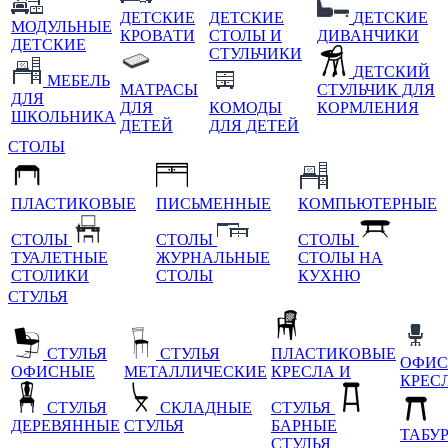
ДЕТСКИЕ
ДЕТСКИЕ
ДЕТСКИЕ
МОДУЛЬНЫЕ
КРОВАТИ
СТОЛЫ И
ДИВАНЧИКИ
ДЕТСКИЕ
СТУЛЬЧИКИ
ДЕТСКИЙ
МЕБЕЛЬ
МАТРАСЫ
СТУЛЬЧИК ДЛЯ
ДЛЯ
ДЛЯ
КОМОДЫ
КОРМЛЕНИЯ
ШКОЛЬНИКА
ДЕТЕЙ
ДЛЯ ДЕТЕЙ
СТОЛЫ
ПЛАСТИКОВЫЕ
ПИСЬМЕННЫЕ
КОМПЬЮТЕРНЫЕ
СТОЛЫ
СТОЛЫ
СТОЛЫ
ТУАЛЕТНЫЕ
ЖУРНАЛЬНЫЕ
СТОЛЫ НА
СТОЛИКИ
СТОЛЫ
КУХНЮ
СТУЛЬЯ
СТУЛЬЯ
СТУЛЬЯ
ПЛАСТИКОВЫЕ
ОФИС
ОФИСНЫЕ
МЕТАЛЛИЧЕСКИЕ
КРЕСЛА И
КРЕС
СТУЛЬЯ
СКЛАДНЫЕ
СТУЛЬЯ
ДЕРЕВЯННЫЕ
СТУЛЬЯ
БАРНЫЕ
ТАБУ
СТУЛЬЯ