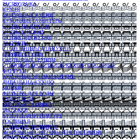
РАСПРОДАЖА
КУХНЯ
МОДУЛЬНЫЕ КУХНИ
КУХОННЫЕ ГАРНИТУРЫ
СТОЛЫ НА КУХНЮ
СТОЛЫ КНИЖКИ
СТУЛЬЯ ДЛЯ КУХНИ
ТАБУРЕТЫ
СТОЛЕШНИЦЫ ДЛЯ КУХНИ
БАРНЫЕ СТУЛЬЯ
ОБЕДЕННЫЕ ГРУППЫ
СТЕНОВЫЕ ПАНЕЛИ ДЛЯ КУХНИ (КУХОННЫЕ
ФАРТУКИ)
КУХОННЫЕ УГОЛКИ МЯГКИЕ
ДИВАНЫ НА КУХНЮ
МОЙКИ
ФИЛЬТРЫ ДЛЯ ВОДЫ
СМЕСИТЕЛИ
БЫТОВАЯ ТЕХНИКА
ВЫТЯЖКИ
КУХОННАЯ ФУРНИТУРА
ГОСТИНАЯ
СТЕНКИ В ГОСТИНУЮ
МОДУЛЬНЫЕ СИСТЕМЫ ДЛЯ ГОСТИНОЙ
ЭЛЕКТРОКАМИНЫ