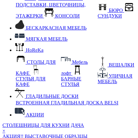
ПОДСТАВКИ, ЦВЕТОЧНИЦЫ,
БЮРО
ЭТАЖЕРКИ
КОНСОЛИ
СУНДУКИ
БЕСКАРКАСНАЯ МЕБЕЛЬ
МЯГКАЯ МЕБЕЛЬ
HoReKa
СТОЛЫ ДЛЯ
Мебель
ВЕШАЛКИ
КАФЕ
лофт
УЛИЧНАЯ
СТУЛЬЯ ДЛЯ
БАРНЫЕ
МЕБЕЛЬ
КАФЕ
СТУЛЬЯ
ГЛАДИЛЬНЫЕ ДОСКИ
ВСТРОЕННАЯ ГЛАДИЛЬНАЯ ДОСКА BELSI
АКЦИИ
СТОЛЕШНИЦЫ ДЛЯ КУХНИ
ДАЧА
×
АКЦИЯ!! ВЫСТАВОЧНЫЕ ОБРАЗЦЫ