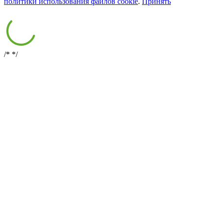
политики использования файлов cookie
.
Принять
/*
*/