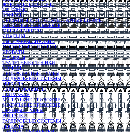
ЖУРНАЛЬНЫЕ СТОЛЫ
ТВ ТУМБЫ
КОМОДЫ
СЕРВАНТЫ ДЛЯ ПОСУДЫ, БАРНЫЕ ШКАФЫ
БЕСКАРКАСНАЯ МЕБЕЛЬ
МЯГКАЯ МЕБЕЛЬ
СПАЛЬНЯ
ИНТЕРЬЕРЫ СПАЛЬНИ
МОДУЛЬНЫЕ СПАЛЬНИ
КРОВАТИ
МАТРАСЫ
ТУАЛЕТНЫЕ СТОЛИКИ
КОМОДЫ
ПРИКРОВАТНЫЕ ТУМБЫ
ГАРДЕРОБНЫЕ СИСТЕМЫ
ЗЕРКАЛА
ЭЛЕКТРОКАМИНЫ
ПРИХОЖАЯ
МАЛЕНЬКИЕ ПРИХОЖИЕ
МОДУЛЬНЫЕ ПРИХОЖИЕ
ОБУВНЫЕ ТУМБЫ
ВЕШАЛКИ
ГАРДЕРОБНЫЕ СИСТЕМЫ
ЗЕРКАЛА
ПУФИКИ И БАНКЕТКИ