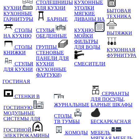
СТОЛЕШНИЦЫ
КУХОННЫЕ
КУХНИ
ДЛЯ КУХНИ
УГОЛКИ
БЫТОВАЯ
КУХОННЫЕ
МЯГКИЕ
ТЕХНИКА
ГАРНИТУРЫ
БАРНЫЕ
ДИВАНЫ НА
СТОЛЫ
СТУЛЬЯ
КУХНЮ
ВЫТЯЖКИ
НА КУХНЮ
ОБЕДЕННЫЕ
МОЙКИ
ФИЛЬТРЫ
СТОЛЫ
ГРУППЫ
ДЛЯ ВОДЫ
КУХОННАЯ
КНИЖКИ
СТЕНОВЫЕ
ФУРНИТУРА
ПАНЕЛИ ДЛЯ
СТУЛЬЯ
КУХНИ
СМЕСИТЕЛИ
ДЛЯ КУХНИ
(КУХОННЫЕ
ФАРТУКИ)
ГОСТИНАЯ
СЕРВАНТЫ
СТЕНКИ В
ДЛЯ ПОСУДЫ,
ЖУРНАЛЬНЫЕ
БАРНЫЕ ШКАФЫ
ГОСТИНУЮ
МОДУЛЬНЫЕ
СТОЛЫ
СИСТЕМЫ ДЛЯ
ТВ ТУМБЫ
БЕСКАРКАСНАЯ
ГОСТИНОЙ
КОМОДЫ
МЕБЕЛЬ
ЭЛЕКТРОКАМИНЫ
МЯГКАЯ МЕБЕЛЬ