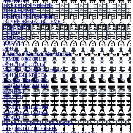
ТАБУРЕТЫ
ШКАФЫ И ХРАНЕНИЕ
ШКАФЫ-КУПЕ
ШКАФЫ-РАСПАШНЫЕ
ГАРДЕРОБНЫЕ СИСТЕМЫ
СТЕЛЛАЖИ
ПОЛКИ
СУНДУКИ
ЗЕРКАЛА
ОФИС
МЕБЕЛЬ ДЛЯ РУКОВОДИТЕЛЯ
ТУМБЫ ОФИСНЫЕ
ОФИСНЫЕ СТОЛЫ
МЕБЕЛЬ ДЛЯ ПЕРСОНАЛА
ОФИСНЫЕ КРЕСЛА
СТУЛЬЯ ОФИСНЫЕ
СТОЙКИ РЕСЕПШН
КАБИНЕТ
МАССИВ
СТОЛЫ
СТУЛЬЯ, БАНКЕТКИ
КОМОДЫ И ТУМБЫ
КРОВАТИ
ШКАФЫ, БУФЕТЫ, СТЕЛЛАЖИ
ПРЕДМЕТЫ ИНТЕРЬЕРА