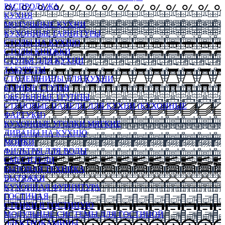
РАСПРОДАЖА
КУХНЯ
МОДУЛЬНЫЕ КУХНИ
КУХОННЫЕ ГАРНИТУРЫ
СТОЛЫ НА КУХНЮ
СТОЛЫ КНИЖКИ
СТУЛЬЯ ДЛЯ КУХНИ
ТАБУРЕТЫ
СТОЛЕШНИЦЫ ДЛЯ КУХНИ
БАРНЫЕ СТУЛЬЯ
ОБЕДЕННЫЕ ГРУППЫ
СТЕНОВЫЕ ПАНЕЛИ ДЛЯ КУХНИ (КУХОННЫЕ
ФАРТУКИ)
КУХОННЫЕ УГОЛКИ МЯГКИЕ
ДИВАНЫ НА КУХНЮ
МОЙКИ
ФИЛЬТРЫ ДЛЯ ВОДЫ
СМЕСИТЕЛИ
БЫТОВАЯ ТЕХНИКА
ВЫТЯЖКИ
КУХОННАЯ ФУРНИТУРА
ГОСТИНАЯ
СТЕНКИ В ГОСТИНУЮ
МОДУЛЬНЫЕ СИСТЕМЫ ДЛЯ ГОСТИНОЙ
ЭЛЕКТРОКАМИНЫ