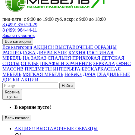
пнд-пятн: с 9:00 до 19:00 суб, вскр: с 9:00 до 18:00
8 (499) 350-50-29
8 (499) 964-44-11
Заказать звонок
Все категории
Все категории
АКЦИЯ!! ВЫСТАВОЧНЫЕ ОБРАЗЦЫ
РАСПРОДАЖА
ДВЕРИ КУПЕ
КУХНЯ
ГОСТИНАЯ
МЕБЕЛЬ НА ЗАКАЗ
СПАЛЬНЯ
ПРИХОЖАЯ
ДЕТСКАЯ
СТОЛЫ
СТУЛЬЯ
ШКАФЫ И ХРАНЕНИЕ
ЗЕРКАЛА
ОФИС
МАССИВ
ПРЕДМЕТЫ ИНТЕРЬЕРА
БЕСКАРКАСНАЯ
МЕБЕЛЬ
МЯГКАЯ МЕБЕЛЬ
HoReKa
ДАЧА
ГЛАДИЛЬНЫЕ
ДОСКИ
АКЦИИ
Найти
Корзина
пуста
В корзине пусто!
Весь каталог
АКЦИЯ!! ВЫСТАВОЧНЫЕ ОБРАЗЦЫ