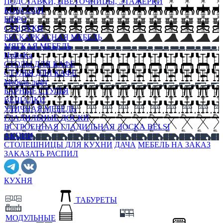
ПОДСТАВКИ, ЦВЕТОЧНИЦЫ, ЭТАЖЕРКИ
КОНСОЛИ
БЮРО
СУНДУКИ
БЕСКАРКАСНАЯ МЕБЕЛЬ
МЯГКАЯ МЕБЕЛЬ
HoReKa
СТОЛЫ ДЛЯ КАФЕ
СТУЛЬЯ ДЛЯ КАФЕ
Мебель лофт
БАРНЫЕ СТУЛЬЯ
ВЕШАЛКИ
УЛИЧНАЯ МЕБЕЛЬ
ГЛАДИЛЬНЫЕ ДОСКИ
ВСТРОЕННАЯ ГЛАДИЛЬНАЯ ДОСКА BELSI
АКЦИИ
СТОЛЕШНИЦЫ ДЛЯ КУХНИ
ДАЧА
МЕБЕЛЬ НА ЗАКАЗ
ЗАКАЗАТЬ РАСПИЛ
КУХНЯ
ТАБУРЕТЫ
МОДУЛЬНЫЕ