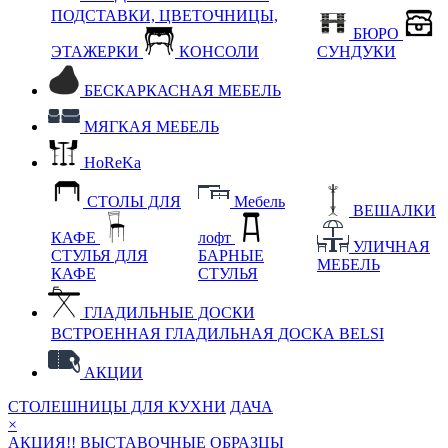
ПОДСТАВКИ, ЦВЕТОЧНИЦЫ,
БЮРО
ЭТАЖЕРКИ
КОНСОЛИ
СУНДУКИ
БЕСКАРКАСНАЯ МЕБЕЛЬ
МЯГКАЯ МЕБЕЛЬ
HoReKa
СТОЛЫ ДЛЯ
Мебель
ВЕШАЛКИ
КАФЕ
лофт
УЛИЧНАЯ
СТУЛЬЯ ДЛЯ
БАРНЫЕ
МЕБЕЛЬ
КАФЕ
СТУЛЬЯ
ГЛАДИЛЬНЫЕ ДОСКИ
ВСТРОЕННАЯ ГЛАДИЛЬНАЯ ДОСКА BELSI
АКЦИИ
СТОЛЕШНИЦЫ ДЛЯ КУХНИ
ДАЧА
×
АКЦИЯ!! ВЫСТАВОЧНЫЕ ОБРАЗЦЫ