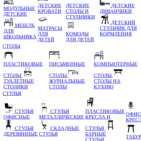
ДЕТСКИЕ
ДЕТСКИЕ
ДЕТСКИЕ
МОДУЛЬНЫЕ
КРОВАТИ
СТОЛЫ И
ДИВАНЧИКИ
ДЕТСКИЕ
СТУЛЬЧИКИ
ДЕТСКИЙ
МЕБЕЛЬ
МАТРАСЫ
СТУЛЬЧИК ДЛЯ
ДЛЯ
ДЛЯ
КОМОДЫ
КОРМЛЕНИЯ
ШКОЛЬНИКА
ДЕТЕЙ
ДЛЯ ДЕТЕЙ
СТОЛЫ
ПЛАСТИКОВЫЕ
ПИСЬМЕННЫЕ
КОМПЬЮТЕРНЫЕ
СТОЛЫ
СТОЛЫ
СТОЛЫ
ТУАЛЕТНЫЕ
ЖУРНАЛЬНЫЕ
СТОЛЫ НА
СТОЛИКИ
СТОЛЫ
КУХНЮ
СТУЛЬЯ
СТУЛЬЯ
СТУЛЬЯ
ПЛАСТИКОВЫЕ
ОФИС
ОФИСНЫЕ
МЕТАЛЛИЧЕСКИЕ
КРЕСЛА И
КРЕС
СТУЛЬЯ
СКЛАДНЫЕ
СТУЛЬЯ
ДЕРЕВЯННЫЕ
СТУЛЬЯ
БАРНЫЕ
ТАБУ
СТУЛЬЯ