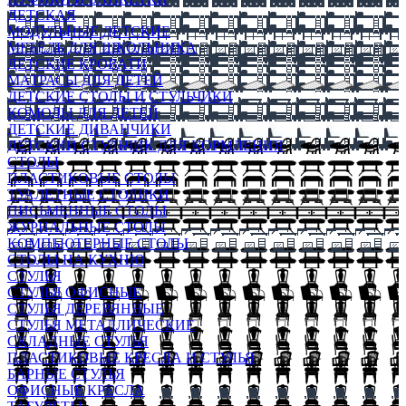
ДЕТСКАЯ
МОДУЛЬНЫЕ ДЕТСКИЕ
МЕБЕЛЬ ДЛЯ ШКОЛЬНИКА
ДЕТСКИЕ КРОВАТИ
МАТРАСЫ ДЛЯ ДЕТЕЙ
ДЕТСКИЕ СТОЛЫ И СТУЛЬЧИКИ
КОМОДЫ ДЛЯ ДЕТЕЙ
ДЕТСКИЕ ДИВАНЧИКИ
ДЕТСКИЙ СТУЛЬЧИК ДЛЯ КОРМЛЕНИЯ
СТОЛЫ
ПЛАСТИКОВЫЕ СТОЛЫ
ТУАЛЕТНЫЕ СТОЛИКИ
ПИСЬМЕННЫЕ СТОЛЫ
ЖУРНАЛЬНЫЕ СТОЛЫ
КОМПЬЮТЕРНЫЕ СТОЛЫ
СТОЛЫ НА КУХНЮ
СТУЛЬЯ
СТУЛЬЯ ОФИСНЫЕ
СТУЛЬЯ ДЕРЕВЯННЫЕ
СТУЛЬЯ МЕТАЛЛИЧЕСКИЕ
СКЛАДНЫЕ СТУЛЬЯ
ПЛАСТИКОВЫЕ КРЕСЛА И СТУЛЬЯ
БАРНЫЕ СТУЛЬЯ
ОФИСНЫЕ КРЕСЛА